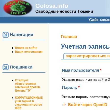
Golosa.info
Свободные новости Тюмени
Дополнительное меню
Сайт-мем
Навигация
Вы здесь
Главная
Учетная запис
Новое на сайте
Ваши голосования
Главные вкладк
зарегистрироваться н
Подшивки
Имя пользователя
*
Укажите ваше имя на сайте Go
Стартует
общественная
Пароль
*
кампания против
Центра "Э"
Укажите пароль, соответств
КОРРУПЦИОННЫЕ
уши торчат в
Войти через OpenID
законодательстве
ЖКХ