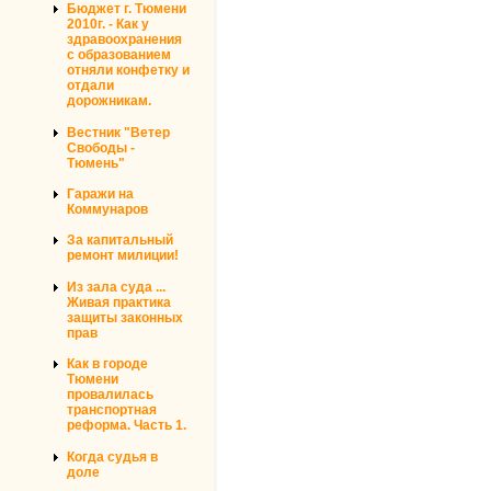
Бюджет г. Тюмени
2010г. - Как у
здравоохранения
с образованием
отняли конфетку и
отдали
дорожникам.
Вестник "Ветер
Свободы -
Тюмень"
Гаражи на
Коммунаров
За капитальный
ремонт милиции!
Из зала суда ...
Живая практика
защиты законных
прав
Как в городе
Тюмени
провалилась
транспортная
реформа. Часть 1.
Когда судья в
доле