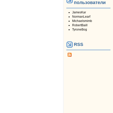
пользователи
JamesKar
NormanLearf
Michaelsmimb
RobertBaill
TyroneBog
RSS