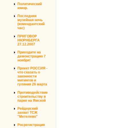
Политический
юмор.
Последняя
музейная ночь
(комендантский
час)
ПРИГОВОР
НЮРНБЕРГА
27.12.2007
Приходите на
демонстрацию 7
ноября!
Проект РОССИЯ -
что сказать о
законности
митингов и
гуляния 26 марта
Противодействие
строительству в
парке на Ямской
Рейдерский
захват ТСЖ
"Метелево"
Росрегистрация