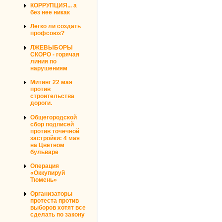
КОРРУПЦИЯ... а
без нее никак
Легко ли создать
профсоюз?
ЛЖЕВЫБОРЫ
СКОРО - горячая
линия по
нарушениям
Митинг 22 мая
против
строительства
дороги.
Общегородской
сбор подписей
против точечной
застройки: 4 мая
на Цветном
бульваре
Операция
«Оккупируй
Тюмень»
Организаторы
протеста против
выборов хотят все
сделать по закону