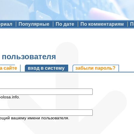
ориал
Популярные
По дате
По комментариям
П
ь пользователя
и
а сайте
вход в систему
(активная вкладка)
забыли пароль?
losa.info.
ующий вашему имени пользователя.