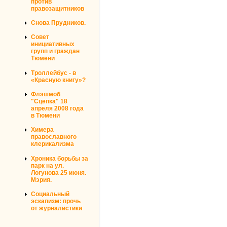
против
правозащитников
Снова Прудников.
Совет
инициативных
групп и граждан
Тюмени
Троллейбус - в
«Красную книгу»?
Флэшмоб
"Сцепка" 18
апреля 2008 года
в Тюмени
Химера
православного
клерикализма
Хроника борьбы за
парк на ул.
Логунова 25 июня.
Мэрия.
Социальный
эскапизм: прочь
от журналистики