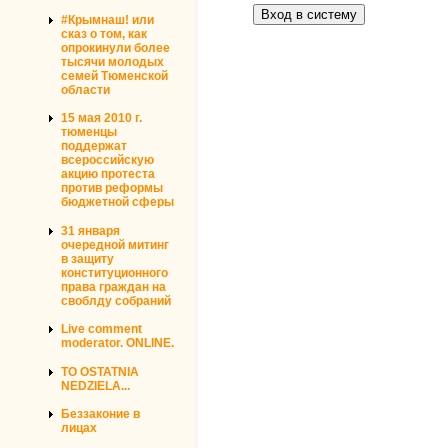
#Крымнаш! или
сказ о том, как
опрокинули более
тысячи молодых
семей Тюменской
области
15 мая 2010 г.
тюменцы
поддержат
всероссийскую
акцию протеста
против реформы
бюджетной сферы
31 января
очередной митинг
в защиту
конституционного
права граждан на
своблду собраний
Live comment
moderator. ONLINE.
TO OSTATNIA
NEDZIELA...
Беззаконие в
лицах