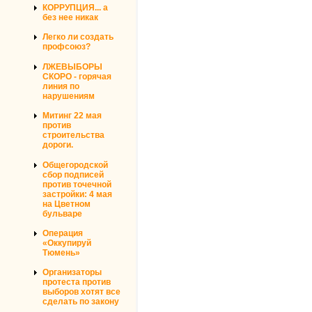
КОРРУПЦИЯ... а
без нее никак
Легко ли создать
профсоюз?
ЛЖЕВЫБОРЫ
СКОРО - горячая
линия по
нарушениям
Митинг 22 мая
против
строительства
дороги.
Общегородской
сбор подписей
против точечной
застройки: 4 мая
на Цветном
бульваре
Операция
«Оккупируй
Тюмень»
Организаторы
протеста против
выборов хотят все
сделать по закону