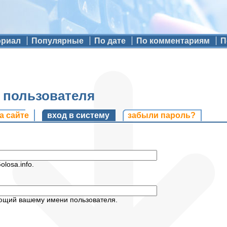
ориал
Популярные
По дате
По комментариям
П
ь пользователя
и
а сайте
вход в систему
(активная вкладка)
забыли пароль?
losa.info.
ующий вашему имени пользователя.