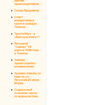
против
правозащитников
Снова Прудников.
Совет
инициативных
групп и граждан
Тюмени
Троллейбус - в
«Красную книгу»?
Флэшмоб
"Сцепка" 18
апреля 2008 года
в Тюмени
Химера
православного
клерикализма
Хроника борьбы за
парк на ул.
Логунова 25 июня.
Мэрия.
Социальный
эскапизм: прочь
от журналистики