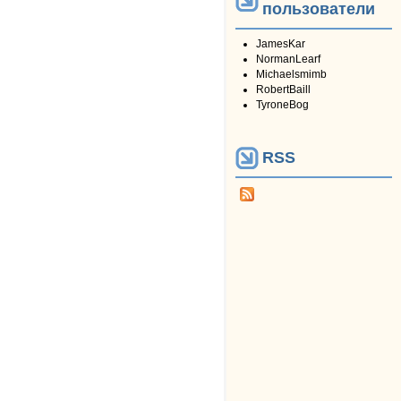
пользователи
JamesKar
NormanLearf
Michaelsmimb
RobertBaill
TyroneBog
RSS