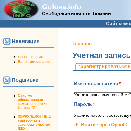
Golosa.info
Свободные новости Тюмени
Дополнительное меню
Сайт-мем
Навигация
Вы здесь
Главная
Учетная запис
Новое на сайте
Ваши голосования
Главные вкладк
зарегистрироваться н
Подшивки
Имя пользователя
*
Укажите ваше имя на сайте Go
Стартует
общественная
Пароль
*
кампания против
Центра "Э"
Укажите пароль, соответств
КОРРУПЦИОННЫЕ
уши торчат в
Войти через OpenID
законодательстве
ЖКХ