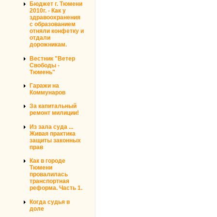
Бюджет г. Тюмени
2010г. - Как у
здравоохранения
с образованием
отняли конфетку и
отдали
дорожникам.
Вестник "Ветер
Свободы -
Тюмень"
Гаражи на
Коммунаров
За капитальный
ремонт милиции!
Из зала суда ...
Живая практика
защиты законных
прав
Как в городе
Тюмени
провалилась
транспортная
реформа. Часть 1.
Когда судья в
доле