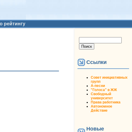
о рейтингу
Форма поиска
Поиск
Ссылки
Совет инициативных
групп
А-песни
"Голоса" в ЖЖ
Свободный
университет
Права работника
Автономное
Действие
Новые