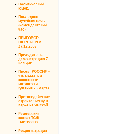
Политический
юмор.
Последняя
музейная ночь
(комендантский
час)
ПРИГОВОР
НЮРНБЕРГА
27.12.2007
Приходите на
демонстрацию 7
ноября!
Проект РОССИЯ -
что сказать о
законности
митингов и
гуляния 26 марта
Противодействие
строительству в
парке на Ямской
Рейдерский
захват ТСЖ
"Метелево"
Росрегистрация