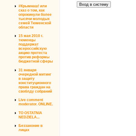
#Крымнаш! или
сказ о том, как
опрокинули более
тысячи молодых
семей Тюменской
области
15 мая 2010 г.
тюменцы
поддержат
всероссийскую
акцию протеста
против реформы
бюджетной сферы
31 января
очередной митинг
в защиту
конституционного
права граждан на
своблду собраний
Live comment
moderator. ONLINE.
TO OSTATNIA
NEDZIELA...
Беззаконие в
лицах