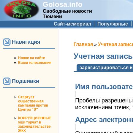
Golosa.info
Свободные новости
Тюмени
Дополнительное меню
Сайт-мемориал
Популярные
Навигация
Вы здесь
Главная
»
Учетная запис
Учетная запис
Новое на сайте
Ваши голосования
Главные вкладк
зарегистрироваться н
Подшивки
Имя пользоват
Стартует
Пробелы разрешены;
общественная
кампания против
исключением точек, 
Центра "Э"
Адрес электро
КОРРУПЦИОННЫЕ
уши торчат в
законодательстве
ЖКХ