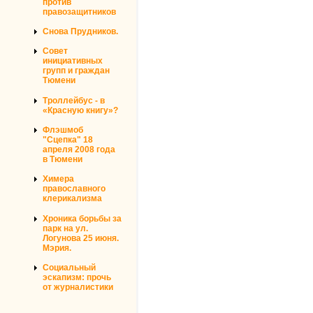
против
правозащитников
Снова Прудников.
Совет
инициативных
групп и граждан
Тюмени
Троллейбус - в
«Красную книгу»?
Флэшмоб
"Сцепка" 18
апреля 2008 года
в Тюмени
Химера
православного
клерикализма
Хроника борьбы за
парк на ул.
Логунова 25 июня.
Мэрия.
Социальный
эскапизм: прочь
от журналистики