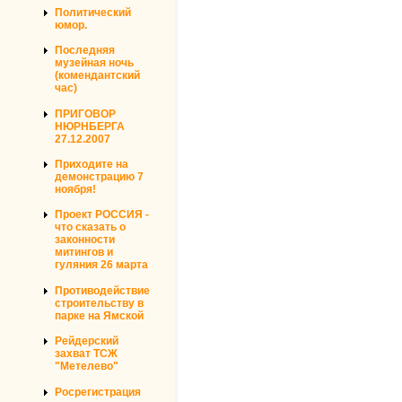
Политический
юмор.
Последняя
музейная ночь
(комендантский
час)
ПРИГОВОР
НЮРНБЕРГА
27.12.2007
Приходите на
демонстрацию 7
ноября!
Проект РОССИЯ -
что сказать о
законности
митингов и
гуляния 26 марта
Противодействие
строительству в
парке на Ямской
Рейдерский
захват ТСЖ
"Метелево"
Росрегистрация