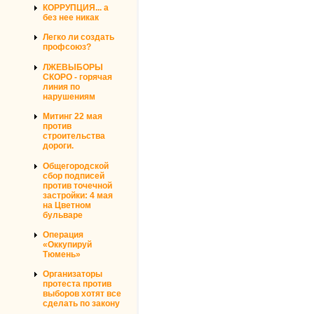
КОРРУПЦИЯ... а
без нее никак
Легко ли создать
профсоюз?
ЛЖЕВЫБОРЫ
СКОРО - горячая
линия по
нарушениям
Митинг 22 мая
против
строительства
дороги.
Общегородской
сбор подписей
против точечной
застройки: 4 мая
на Цветном
бульваре
Операция
«Оккупируй
Тюмень»
Организаторы
протеста против
выборов хотят все
сделать по закону