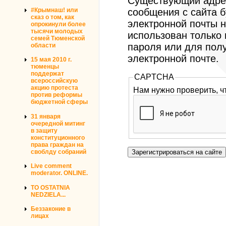
Существующий адрес
#Крымнаш! или
сообщения с сайта б
сказ о том, как
электронной почты н
опрокинули более
тысячи молодых
использован только
семей Тюменской
пароля или для пол
области
электронной почте.
15 мая 2010 г.
тюменцы
поддержат
CAPTCHA
всероссийскую
акцию протеста
Нам нужно проверить, ч
против реформы
бюджетной сферы
31 января
очередной митинг
в защиту
конституционного
права граждан на
своблду собраний
Live comment
moderator. ONLINE.
TO OSTATNIA
NEDZIELA...
Беззаконие в
лицах