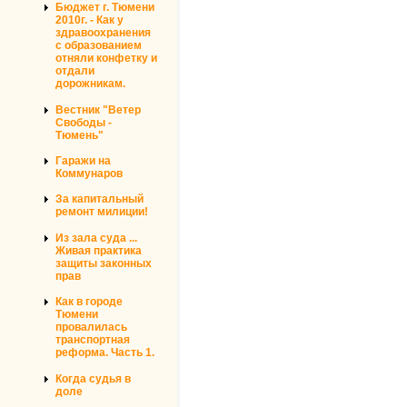
Бюджет г. Тюмени
2010г. - Как у
здравоохранения
с образованием
отняли конфетку и
отдали
дорожникам.
Вестник "Ветер
Свободы -
Тюмень"
Гаражи на
Коммунаров
За капитальный
ремонт милиции!
Из зала суда ...
Живая практика
защиты законных
прав
Как в городе
Тюмени
провалилась
транспортная
реформа. Часть 1.
Когда судья в
доле