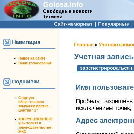
Golosa.info
Свободные новости
Тюмени
Дополнительное меню
Сайт-мемориал
Популярные
Навигация
Вы здесь
Главная
»
Учетная запис
Учетная запис
Новое на сайте
Ваши голосования
Главные вкладк
зарегистрироваться н
Подшивки
Имя пользоват
Стартует
Пробелы разрешены;
общественная
кампания против
исключением точек, 
Центра "Э"
Адрес электро
КОРРУПЦИОННЫЕ
уши торчат в
законодательстве
ЖКХ