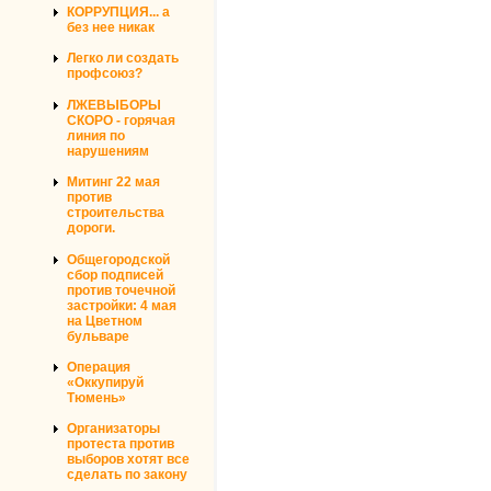
КОРРУПЦИЯ... а
без нее никак
Легко ли создать
профсоюз?
ЛЖЕВЫБОРЫ
СКОРО - горячая
линия по
нарушениям
Митинг 22 мая
против
строительства
дороги.
Общегородской
сбор подписей
против точечной
застройки: 4 мая
на Цветном
бульваре
Операция
«Оккупируй
Тюмень»
Организаторы
протеста против
выборов хотят все
сделать по закону