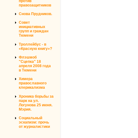
против
правозащитников
Снова Прудников.
Совет
инициативных
групп и граждан
Тюмени
Троллейбус - в
«Красную книгу»?
Флэшмоб
"Сцепка" 18
апреля 2008 года
в Тюмени
Химера
православного
клерикализма
Хроника борьбы за
парк на ул.
Логунова 25 июня.
Мэрия.
Социальный
эскапизм: прочь
от журналистики