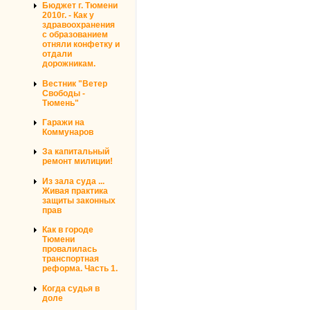
Бюджет г. Тюмени
2010г. - Как у
здравоохранения
с образованием
отняли конфетку и
отдали
дорожникам.
Вестник "Ветер
Свободы -
Тюмень"
Гаражи на
Коммунаров
За капитальный
ремонт милиции!
Из зала суда ...
Живая практика
защиты законных
прав
Как в городе
Тюмени
провалилась
транспортная
реформа. Часть 1.
Когда судья в
доле