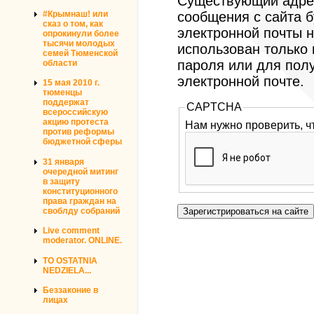
Существующий адрес
#Крымнаш! или
сообщения с сайта б
сказ о том, как
электронной почты н
опрокинули более
тысячи молодых
использован только
семей Тюменской
пароля или для пол
области
электронной почте.
15 мая 2010 г.
тюменцы
поддержат
CAPTCHA
всероссийскую
акцию протеста
Нам нужно проверить, ч
против реформы
бюджетной сферы
31 января
очередной митинг
в защиту
конституционного
права граждан на
своблду собраний
Live comment
moderator. ONLINE.
TO OSTATNIA
NEDZIELA...
Беззаконие в
лицах