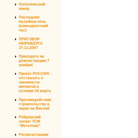
Политический
юмор.
Последняя
музейная ночь
(комендантский
час)
ПРИГОВОР
НЮРНБЕРГА
27.12.2007
Приходите на
демонстрацию 7
ноября!
Проект РОССИЯ -
что сказать о
законности
митингов и
гуляния 26 марта
Противодействие
строительству в
парке на Ямской
Рейдерский
захват ТСЖ
"Метелево"
Росрегистрация