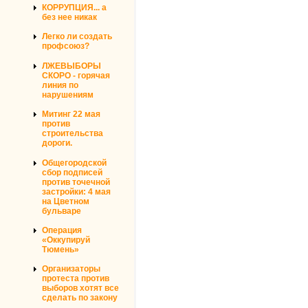
КОРРУПЦИЯ... а
без нее никак
Легко ли создать
профсоюз?
ЛЖЕВЫБОРЫ
СКОРО - горячая
линия по
нарушениям
Митинг 22 мая
против
строительства
дороги.
Общегородской
сбор подписей
против точечной
застройки: 4 мая
на Цветном
бульваре
Операция
«Оккупируй
Тюмень»
Организаторы
протеста против
выборов хотят все
сделать по закону