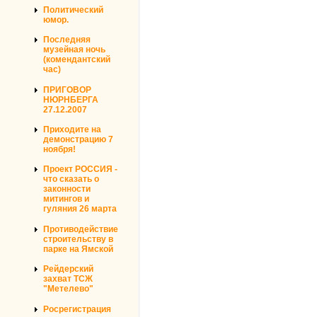
Политический
юмор.
Последняя
музейная ночь
(комендантский
час)
ПРИГОВОР
НЮРНБЕРГА
27.12.2007
Приходите на
демонстрацию 7
ноября!
Проект РОССИЯ -
что сказать о
законности
митингов и
гуляния 26 марта
Противодействие
строительству в
парке на Ямской
Рейдерский
захват ТСЖ
"Метелево"
Росрегистрация