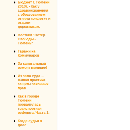
Бюджет г. Тюмени
2010г. - Как у
здравоохранения
с образованием
отняли конфетку и
отдали
дорожникам.
Вестник "Ветер
Свободы -
Тюмень"
Гаражи на
Коммунаров
За капитальный
ремонт милиции!
Из зала суда ...
Живая практика
защиты законных
прав
Как в городе
Тюмени
провалилась
транспортная
реформа. Часть 1.
Когда судья в
доле