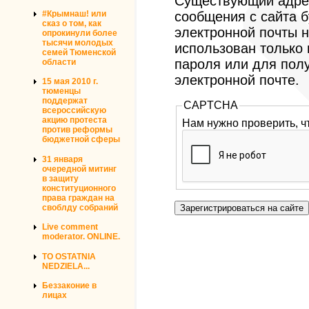
Существующий адрес
#Крымнаш! или
сообщения с сайта б
сказ о том, как
электронной почты н
опрокинули более
тысячи молодых
использован только
семей Тюменской
пароля или для пол
области
электронной почте.
15 мая 2010 г.
тюменцы
поддержат
CAPTCHA
всероссийскую
акцию протеста
Нам нужно проверить, ч
против реформы
бюджетной сферы
31 января
очередной митинг
в защиту
конституционного
права граждан на
своблду собраний
Live comment
moderator. ONLINE.
TO OSTATNIA
NEDZIELA...
Беззаконие в
лицах