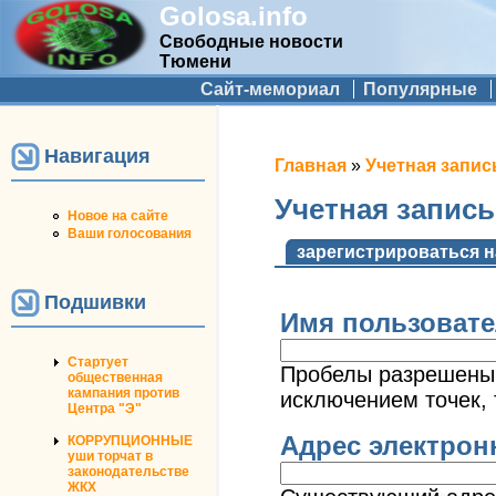
Golosa.info
Свободные новости
Тюмени
Дополнительное меню
Сайт-мемориал
Популярные
Навигация
Вы здесь
Главная
»
Учетная запис
Учетная запис
Новое на сайте
Ваши голосования
Главные вкладк
зарегистрироваться н
Подшивки
Имя пользоват
Стартует
Пробелы разрешены;
общественная
кампания против
исключением точек, 
Центра "Э"
Адрес электро
КОРРУПЦИОННЫЕ
уши торчат в
законодательстве
ЖКХ