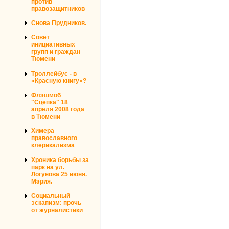
против
правозащитников
Снова Прудников.
Совет
инициативных
групп и граждан
Тюмени
Троллейбус - в
«Красную книгу»?
Флэшмоб
"Сцепка" 18
апреля 2008 года
в Тюмени
Химера
православного
клерикализма
Хроника борьбы за
парк на ул.
Логунова 25 июня.
Мэрия.
Социальный
эскапизм: прочь
от журналистики