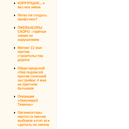
КОРРУПЦИЯ... а
без нее никак
Легко ли создать
профсоюз?
ЛЖЕВЫБОРЫ
СКОРО - горячая
линия по
нарушениям
Митинг 22 мая
против
строительства
дороги.
Общегородской
сбор подписей
против точечной
застройки: 4 мая
на Цветном
бульваре
Операция
«Оккупируй
Тюмень»
Организаторы
протеста против
выборов хотят все
сделать по закону