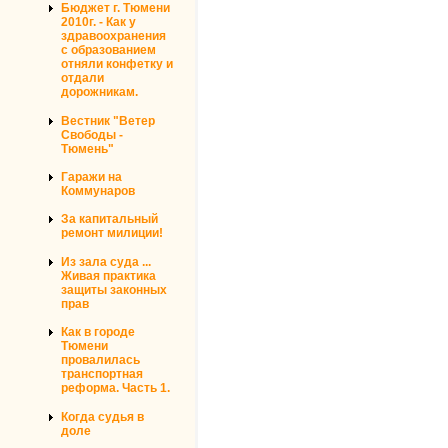
Бюджет г. Тюмени
2010г. - Как у
здравоохранения
с образованием
отняли конфетку и
отдали
дорожникам.
Вестник "Ветер
Свободы -
Тюмень"
Гаражи на
Коммунаров
За капитальный
ремонт милиции!
Из зала суда ...
Живая практика
защиты законных
прав
Как в городе
Тюмени
провалилась
транспортная
реформа. Часть 1.
Когда судья в
доле