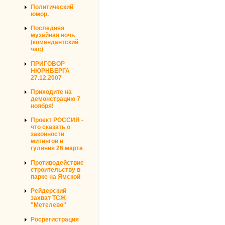
Политический
юмор.
Последняя
музейная ночь
(комендантский
час)
ПРИГОВОР
НЮРНБЕРГА
27.12.2007
Приходите на
демонстрацию 7
ноября!
Проект РОССИЯ -
что сказать о
законности
митингов и
гуляния 26 марта
Противодействие
строительству в
парке на Ямской
Рейдерский
захват ТСЖ
"Метелево"
Росрегистрация