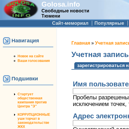
Golosa.info
Свободные новости
Тюмени
Дополнительное меню
Сайт-мемориал
Популярные
Навигация
Вы здесь
Главная
»
Учетная запис
Учетная запис
Новое на сайте
Ваши голосования
Главные вкладк
зарегистрироваться н
Подшивки
Имя пользоват
Стартует
Пробелы разрешены;
общественная
кампания против
исключением точек, 
Центра "Э"
Адрес электро
КОРРУПЦИОННЫЕ
уши торчат в
законодательстве
ЖКХ