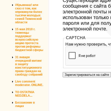
Существующий адрес
#Крымнаш! или
сообщения с сайта б
сказ о том, как
электронной почты н
опрокинули более
тысячи молодых
использован только
семей Тюменской
пароля или для пол
области
электронной почте.
15 мая 2010 г.
тюменцы
поддержат
CAPTCHA
всероссийскую
акцию протеста
Нам нужно проверить, ч
против реформы
бюджетной сферы
31 января
очередной митинг
в защиту
конституционного
права граждан на
своблду собраний
Live comment
moderator. ONLINE.
TO OSTATNIA
NEDZIELA...
Беззаконие в
лицах