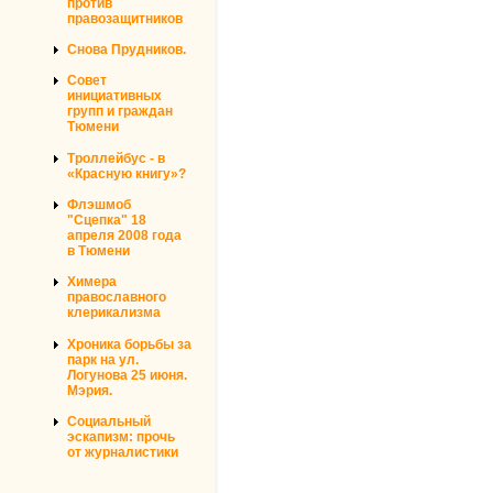
против
правозащитников
Снова Прудников.
Совет
инициативных
групп и граждан
Тюмени
Троллейбус - в
«Красную книгу»?
Флэшмоб
"Сцепка" 18
апреля 2008 года
в Тюмени
Химера
православного
клерикализма
Хроника борьбы за
парк на ул.
Логунова 25 июня.
Мэрия.
Социальный
эскапизм: прочь
от журналистики