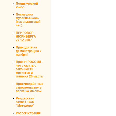
Политический
юмор.
Последняя
музейная ночь
(комендантский
час)
ПРИГОВОР
НЮРНБЕРГА
27.12.2007
Приходите на
демонстрацию 7
ноября!
Проект РОССИЯ -
что сказать о
законности
митингов и
гуляния 26 марта
Противодействие
строительству в
парке на Ямской
Рейдерский
захват ТСЖ
"Метелево"
Росрегистрация