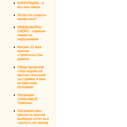
КОРРУПЦИЯ... а
без нее никак
Легко ли создать
профсоюз?
ЛЖЕВЫБОРЫ
СКОРО - горячая
линия по
нарушениям
Митинг 22 мая
против
строительства
дороги.
Общегородской
сбор подписей
против точечной
застройки: 4 мая
на Цветном
бульваре
Операция
«Оккупируй
Тюмень»
Организаторы
протеста против
выборов хотят все
сделать по закону