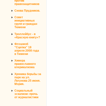
против
правозащитников
Снова Прудников.
Совет
инициативных
групп и граждан
Тюмени
Троллейбус - в
«Красную книгу»?
Флэшмоб
"Сцепка" 18
апреля 2008 года
в Тюмени
Химера
православного
клерикализма
Хроника борьбы за
парк на ул.
Логунова 25 июня.
Мэрия.
Социальный
эскапизм: прочь
от журналистики