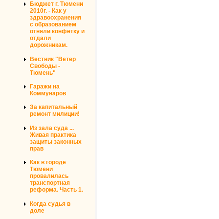
Бюджет г. Тюмени
2010г. - Как у
здравоохранения
с образованием
отняли конфетку и
отдали
дорожникам.
Вестник "Ветер
Свободы -
Тюмень"
Гаражи на
Коммунаров
За капитальный
ремонт милиции!
Из зала суда ...
Живая практика
защиты законных
прав
Как в городе
Тюмени
провалилась
транспортная
реформа. Часть 1.
Когда судья в
доле