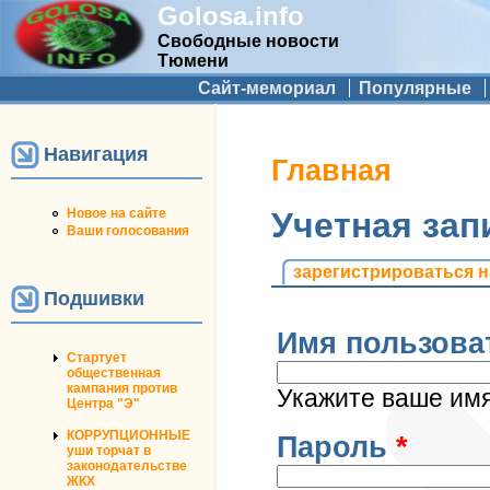
Golosa.info
Свободные новости
Тюмени
Дополнительное меню
Сайт-мемориал
Популярные
Навигация
Вы здесь
Главная
Новое на сайте
Учетная зап
Ваши голосования
Главные вкладк
зарегистрироваться н
Подшивки
Имя пользова
Стартует
общественная
кампания против
Укажите ваше имя 
Центра "Э"
КОРРУПЦИОННЫЕ
Пароль
*
уши торчат в
законодательстве
ЖКХ