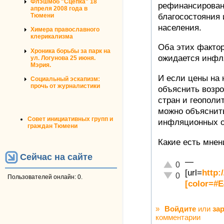
Флэшмоб "Сцепка" 18
рефинансирован
апреля 2008 года в
благосостояния 
Тюмени
населения.
Химера православного
клерикализма
Оба этих факто
Хроника борьбы за парк на
ожидается инфл
ул. Логунова 25 июня.
Мэрия.
И если цены на 
Социальный эскапизм:
прочь от журналистики
объяснить возр
стран и геополи
можно объяснит
Совет инициативных групп и
инфляционных 
граждан Тюмени
Какие есть мнен
Сейчас на сайте
—
Отлично!
0
[url=
http:
Неадекватно!
0
Пользователей онлайн: 0.
[color=#
»
Войдите
или
за
комментарии