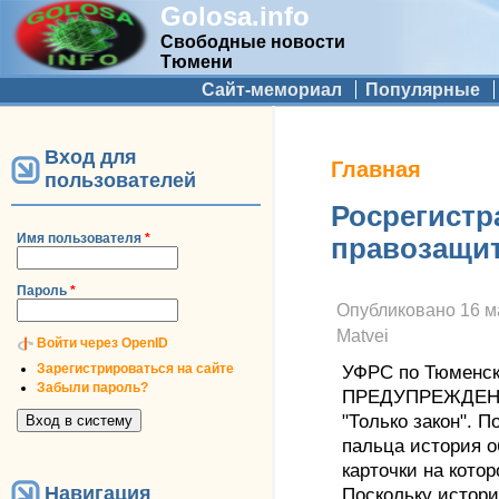
Golosa.info
Свободные новости
Тюмени
Дополнительное меню
Сайт-мемориал
Популярные
Вход для
Вы здесь
Главная
пользователей
Росрегистр
Имя пользователя
*
правозащи
Пароль
*
Опубликовано
16 м
Matvei
Войти через OpenID
Зарегистрироваться на сайте
УФРС по Тюменск
Забыли пароль?
ПРЕДУПРЕЖДЕНИ
"Только закон". 
пальца история 
карточки на кото
Навигация
Поскольку истор