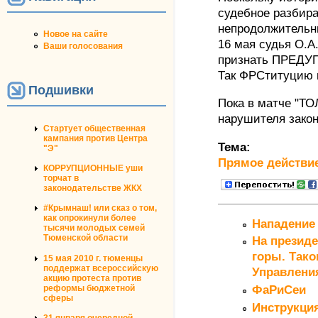
судебное разбир
непродолжительн
Новое на сайте
16 мая судья О.А
Ваши голосования
признать ПРЕДУ
Так ФРСтитуцию п
Подшивки
Пока в матче "Т
нарушителя закона
Стартует общественная
кампания против Центра
Тема:
"Э"
Прямое действи
КОРРУПЦИОННЫЕ уши
торчат в
законодательстве ЖКХ
#Крымнаш! или сказ о том,
как опрокинули более
Нападение
тысячи молодых семей
Тюменской области
На президе
горы. Тако
15 мая 2010 г. тюменцы
поддержат всероссийскую
Управлени
акцию протеста против
реформы бюджетной
ФаРиСеи
сферы
Инструкция