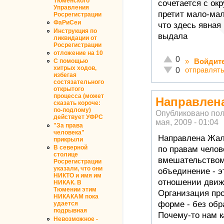
Тюменского
сочетается с ок
Управления
претит мало-мал
Росрегистрации
ФаРиСеи
что здесь явная 
Инструкция по
выдала
ликвидации от
Росрегистрации
отложение на 10
Отлично!
0
»
Войдит
С помощью
хитрых ходов,
Неадекватно!
отправлят
0
избегая
состязательного
открытого
процесса (может
Направлен
сказать короче:
по-подлому)
Опубликовано по
действует УФРС
мая, 2009 - 01:04
"За права
человека"
Направлена Жал
прикрыли
В северной
по правам челов
столице
вмешательством 
Росрегистрации
указали, что они
объединение - э
НИКТО и имя им
отношении движе
НИКАК. В
Тюмении этим
Организация про
НИКАКАМ пока
форме - без обр
удается
подрывная
Почему-то нам к
Невозможное -