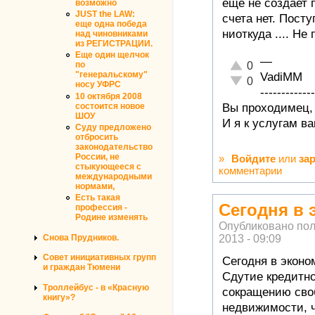
еще не создает 
возможно
JUST the LAW:
счета нет. Пост
еще одна победа
ниоткуда .... Не
над чиновниками
из РЕГИСТРАЦИИ.
Еще один щелчок
—
Отлично!
по
0
"генеральскому"
VadiMM
Неадекватно!
0
носу УФРС
-------------
10 октября 2008
состоится новое
Вы проходимец, 
ШОУ
И я к услугам в
Суду предложено
отбросить
законодательство
России, не
»
Войдите
или
за
стыкующееся с
комментарии
международными
нормами,
Есть такая
Сегодня в 
профессия -
Родине изменять
Опубликовано по
Снова Прудников.
2013 - 09:09
Совет инициативных групп
Сегодня в экон
и граждан Тюмени
Сдутие кредитно
Троллейбус - в «Красную
сокращению своб
книгу»?
недвижимости, 