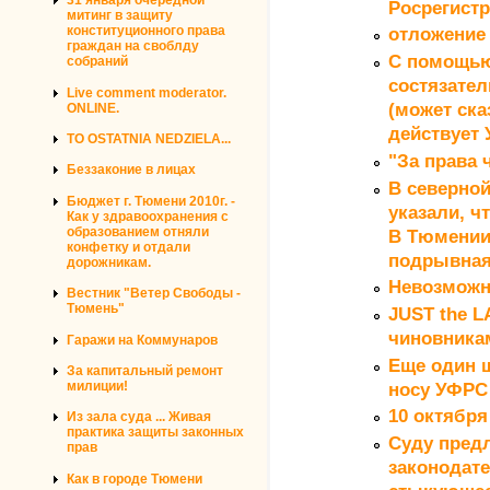
31 января очередной
Росрегист
митинг в защиту
конституционного права
отложение 
граждан на своблду
С помощью
собраний
состязател
Live comment moderator.
(может ска
ONLINE.
действует
TO OSTATNIA NEDZIELA...
"За права 
Беззаконие в лицах
В северной
Бюджет г. Тюмени 2010г. -
указали, ч
Как у здравоохранения с
образованием отняли
В Тюмении
конфетку и отдали
подрывна
дорожникам.
Невозможн
Вестник "Ветер Свободы -
Тюмень"
JUST the L
чиновника
Гаражи на Коммунаров
Еще один 
За капитальный ремонт
милиции!
носу УФРС
10 октября
Из зала суда ... Живая
практика защиты законных
Суду пред
прав
законодате
Как в городе Тюмени