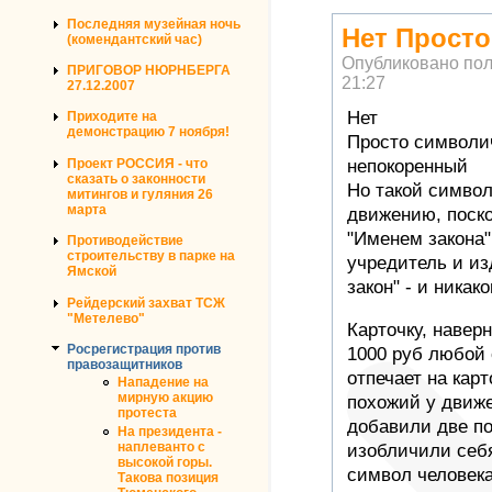
Последняя музейная ночь
Нет Просто
(комендантский час)
Опубликовано по
ПРИГОВОР НЮРНБЕРГА
21:27
27.12.2007
Нет
Приходите на
демонстрацию 7 ноября!
Просто символич
непокоренный
Проект РОССИЯ - что
сказать о законности
Но такой символ
митингов и гуляния 26
марта
движению, поскол
"Именем закона"
Противодействие
строительству в парке на
учредитель и изд
Ямской
закон" - и никак
Рейдерский захват ТСЖ
"Метелево"
Карточку, наверн
Росрегистрация против
1000 руб любой 
правозащитников
отпечает на кар
Нападение на
мирную акцию
похожий у движе
протеста
добавили две п
На президента -
наплеванто с
изобличили себ
высокой горы.
символ человека
Такова позиция