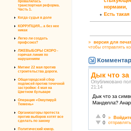
стыкующее
провалилась
транспортная реформа.
нормами,
Часть 1.
Есть такая
Когда судья в доле
КОРРУПЦИЯ... а без нее
никак
Легко ли создать
»
версия для печа
профсоюз?
чтобы отправлять к
ЛЖЕВЫБОРЫ СКОРО -
горячая линия по
Коммента
нарушениям
Митинг 22 мая против
строительства дороги.
Дык что за
Общегородской сбор
Опубликовано по
подписей против точечной
21:14
застройки: 4 мая на
Цветном бульваре
Дык что за симв
Операция «Оккупируй
Манделла? Анар
Тюмень»
Организаторы протеста
Отлично!
0
против выборов хотят все
»
Войдит
сделать по закону
Неадекватно!
отправлят
0
Политический юмор.