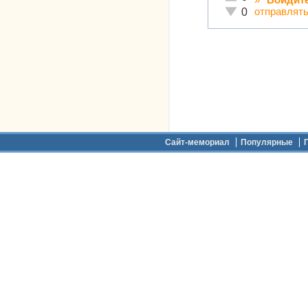
Неадекватно!
отправлят
0
Дополнительное меню
Сайт-мемориал
Популярные