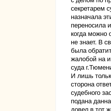
с делом по п
секретарем с
назначала эт
переносила и
когда можно 
не знает. В 
была обратит
жалобой на и
суда г.Тюмен
И лишь только
сторона отве
судебного за
подана данна
довел в тот 