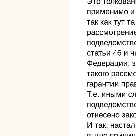
Это толкован
применимо и
так как тут т
рассмотрение
подведомстве
статьи 46 и 
Федерации, з
такого рассм
гарантии пра
Т.е. иными с
подведомстве
отнесено зак
И так, наста
выше причины