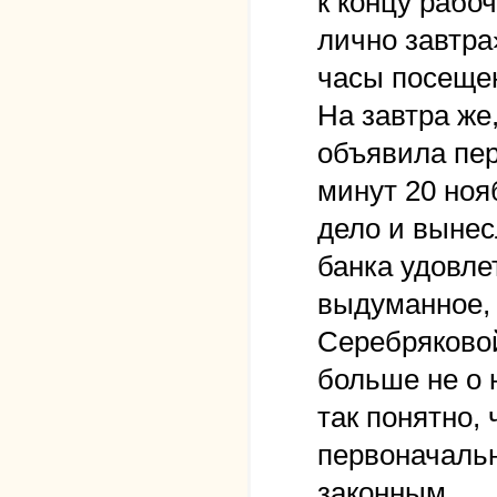
к концу рабо
лично завтра
часы посещен
На завтра же
объявила пер
минут 20 ноя
дело и вынес
банка удовле
выдуманное, 
Серебряковой
больше не о 
так понятно,
первоначальн
законным.