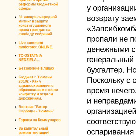
реформы бюджетной
у организаци
сферы
возврату зае
31 января очередной
митинг в защиту
конституционного
«Запсибкомба
права граждан на
своблду собраний
пропали не п
Live comment
денежными с
moderator. ONLINE.
TO OSTATNIA
генеральный
NEDZIELA...
бухгалтер. Но
Беззаконие в лицах
Бюджет г. Тюмени
Поскольку с 
2010г. - Как у
здравоохранения с
время нечего
образованием отняли
конфетку и отдали
дорожникам.
и неправдами
Вестник "Ветер
организацией
Свободы - Тюмень"
соответствую
Гаражи на Коммунаров
За капитальный
оспаривания 
ремонт милиции!