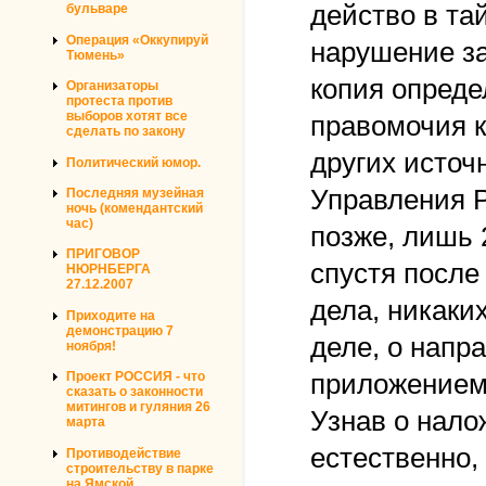
действо в та
бульваре
Операция «Оккупируй
нарушение за
Тюмень»
копия опреде
Организаторы
протеста против
выборов хотят все
правомочия к
сделать по закону
других источ
Политический юмор.
Управления Р
Последняя музейная
ночь (комендантский
час)
позже, лишь 2
ПРИГОВОР
спустя после
НЮРНБЕРГА
27.12.2007
дела, никаки
Приходите на
демонстрацию 7
деле, о напр
ноября!
приложением,
Проект РОССИЯ - что
сказать о законности
митингов и гуляния 26
Узнав о нало
марта
естественно,
Противодействие
строительству в парке
на Ямской