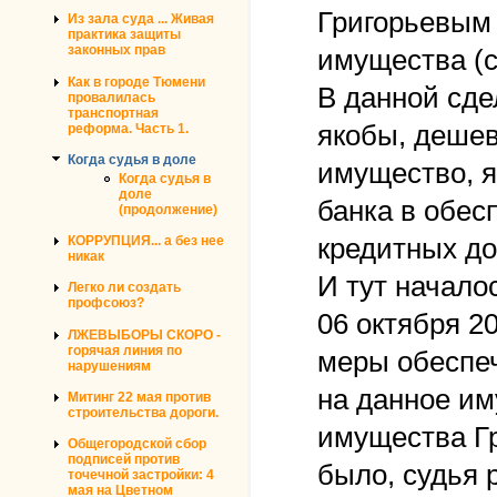
Григорьевым 
Из зала суда ... Живая
практика защиты
законных прав
имущества (с
Как в городе Тюмени
В данной сде
провалилась
транспортная
якобы, дешев
реформа. Часть 1.
Когда судья в доле
имущество, я
Когда судья в
доле
банка в обес
(продолжение)
кредитных до
КОРРУПЦИЯ... а без нее
никак
И тут начало
Легко ли создать
профсоюз?
06 октября 2
ЛЖЕВЫБОРЫ СКОРО -
горячая линия по
меры обеспеч
нарушениям
на данное им
Митинг 22 мая против
строительства дороги.
имущества Гр
Общегородской сбор
подписей против
было, судья 
точечной застройки: 4
мая на Цветном