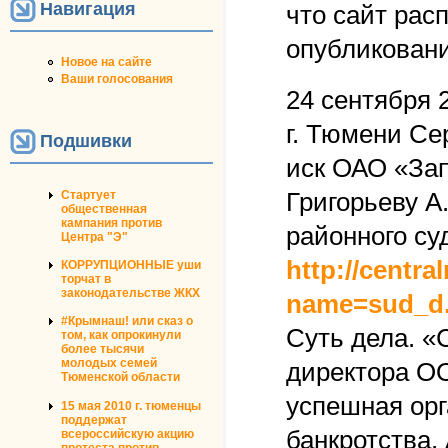
Навигация
что сайт рас
опубликовани
Новое на сайте
Ваши голосования
24 сентября 
г. Тюмени Се
Подшивки
иск ОАО «За
Григорьеву А
Стартует
общественная
кампания против
районного су
Центра "Э"
http://centr
КОРРУПЦИОННЫЕ уши
торчат в
законодательстве ЖКХ
name=sud_d.
#Крымнаш! или сказ о
Суть дела. «
том, как опрокинули
более тысячи
молодых семей
директора О
Тюменской области
успешная орг
15 мая 2010 г. тюменцы
поддержат
банкротства.
всероссийскую акцию
протеста против