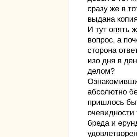
сразу же в т
выдана копия
И тут опять 
вопрос, а по
сторона отве
изо дня в де
делом?
Ознакомившис
абсолютно бе
пришлось бы 
очевидности т
бреда и ерун
удовлетворен