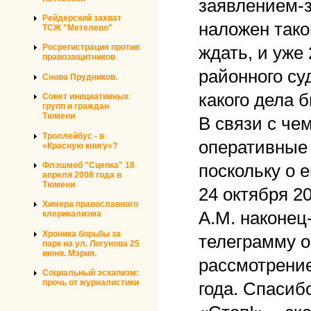
заявлением-з
Рейдерский захват
наложен тако
ТСЖ "Метелево"
Росрегистрация против
ждать, и уже
правозащитников
районного су
Снова Прудников.
какого дела 
Совет инициативных
групп и граждан
Тюмени
В связи с че
Троллейбус - в
оперативные 
«Красную книгу»?
Флэшмоб "Сцепка" 18
поскольку о е
апреля 2008 года в
Тюмени
24 октября 2
Химера православного
А.М. наконец-
клерикализма
Хроника борьбы за
телеграмму о
парк на ул. Логунова 25
июня. Мэрия.
рассмотрение
Социальный эскапизм:
прочь от журналистики
года. Спасибо