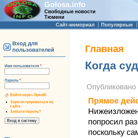
Golosa.info
Свободные новости
Тюмени
Дополнительное меню
Сайт-мемориал
Популярные
Вход для
Вы здесь
Главная
пользователей
Когда су
Имя пользователя
*
Пароль
*
Опубликовано
Войти через OpenID
Прямое дей
Зарегистрироваться на
сайте
Нижеизложенн
Забыли пароль?
попросил раз
поскольку сам