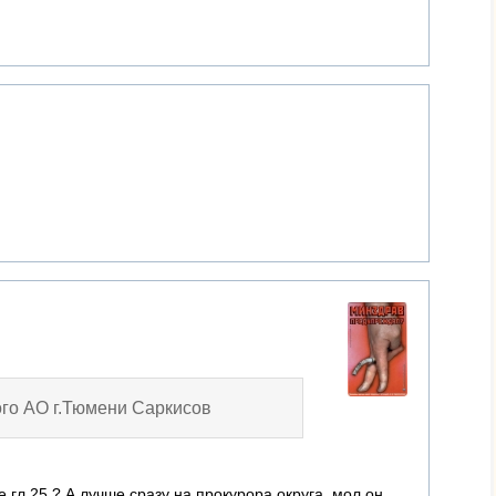
го АО г.Тюмени Саркисов
е гл 25 ? А лучше сразу на прокурора округа, мол он