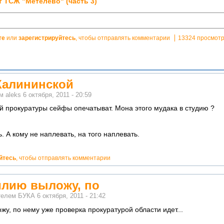
 ТСЖ "Метелево" (часть 3)
те
или
зарегистрируйтесь
, чтобы отправлять комментарии
13324 просмот
 Калининской
ем
aleks
6 октября, 2011 - 20:59
ой прокуратуры сейфы опечатыват. Мона этого мудака в студию ?
. А кому не наплевать, на того наплевать.
йтесь
, чтобы отправлять комментарии
илию выложу, по
ателем
БУКА
6 октября, 2011 - 21:42
у, по нему уже проверка прокуратурой области идет...