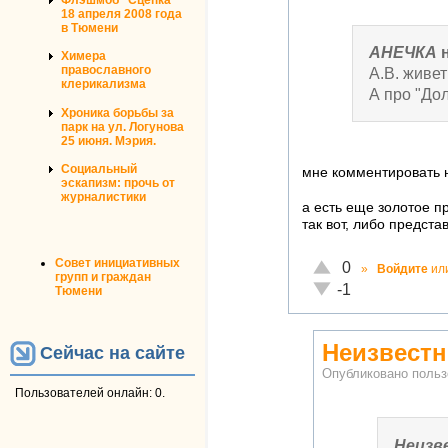
18 апреля 2008 года
в Тюмени
АНЕЧКА
н
Химера
православного
А.В. живет
клерикализма
А про "До
Хроника борьбы за
парк на ул. Логунова
25 июня. Мэрия.
Социальный
мне комментировать н
эскапизм: прочь от
журналистики
а есть еще золотое п
так вот, либо предст
Совет инициативных
Отлично!
0
»
Войдите
ил
групп и граждан
Неадекватно!
-1
Тюмени
Неизвест
Сейчас на сайте
Опубликовано поль
Пользователей онлайн: 0.
Неизв