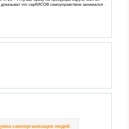
- доказыват что сарКИСОВ самоуправством занимался .
ужна самоорганизация людей
.