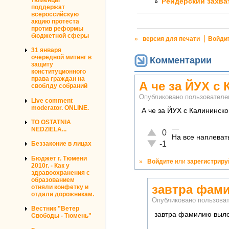
Рейдерский захват
поддержат
всероссийскую
акцию протеста
против реформы
бюджетной сферы
»
версия для печати
Войди
31 января
очередной митинг в
Комментарии
защиту
конституционного
права граждан на
А че за ЙУХ с
своблду собраний
Опубликовано пользовател
Live comment
moderator. ONLINE.
А че за ЙУХ с Калининск
TO OSTATNIA
—
NEDZIELA...
Отлично!
0
На все наплевать
Неадекватно!
-1
Беззаконие в лицах
Бюджет г. Тюмени
»
Войдите
или
зарегистриру
2010г. - Как у
здравоохранения с
образованием
завтра фам
отняли конфетку и
отдали дорожникам.
Опубликовано пользов
Вестник "Ветер
завтра фамилию вылож
Свободы - Тюмень"