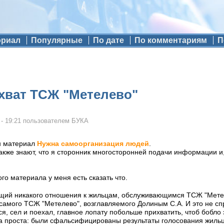
ориал
Популярные
По дате
По комментариям
П
хват ТСЖ "Метелево"
 - 19:21
пользователем
БУКА
н материал
Нужна самоорганизация людей
.
 также знают, что я сторонник многосторонней подачи информации и
ого материала у меня есть сказать что.
ющий никакого отношения к жильцам, обслуживающимся ТСЖ "Мете
 самого ТСЖ "Метелево", возглавляемого Долиным С.А. И это не с
тся, сел и поехал, главное лопату побольше прихватить, чтоб бобло 
а проста: были сфальсифицированы результаты голосования жильцо