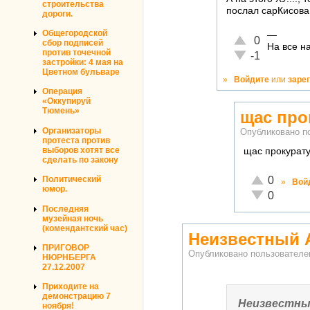
строительства
послал сарКисова
дороги.
Общегородской
—
Отлично!
0
сбор подписей
На все на
против точечной
Неадекватно!
-1
застройки: 4 мая на
Цветном бульваре
»
Войдите
или
заре
Операция
«Оккупируй
Тюмень»
щас про
Организаторы
Опубликовано п
протеста против
выборов хотят все
щас прокурату
сделать по закону
Отлично!
0
Политический
»
Вой
юмор.
Неадекватно
0
Последняя
музейная ночь
(комендантский час)
Неизвестный 
ПРИГОВОР
Опубликовано пользовател
НЮРНБЕРГА
27.12.2007
Приходите на
демонстрацию 7
Неизвестны
ноября!