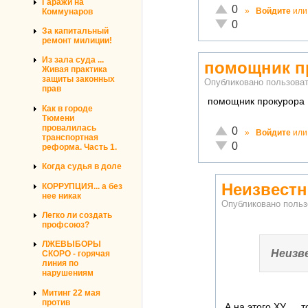
Гаражи на
Отлично!
0
»
Войдите
ил
Коммунаров
Неадекватно!
0
За капитальный
ремонт милиции!
Из зала суда ...
помощник п
Живая практика
защиты законных
Опубликовано пользов
прав
помощник прокурора 
Как в городе
Тюмени
провалилась
Отлично!
0
»
Войдите
ил
транспортная
Неадекватно!
0
реформа. Часть 1.
Когда судья в доле
Неизвест
КОРРУПЦИЯ... а без
нее никак
Опубликовано поль
Легко ли создать
профсоюз?
ЛЖЕВЫБОРЫ
Неизв
СКОРО - горячая
линия по
нарушениям
Митинг 22 мая
против
А на этого ХУ....