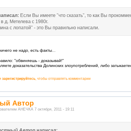
аписал:
Если Вы имеете "что сказать", то как Вы прокомме
 в д. Метелева с 1980г.
лина с лопатой" - это Вы правильно написали.
ичего не надо, есть факты...
равило: "обвиняешь - доказывай!"
авляете доказательства Долинских злоупотреблений, либо затыкаете
и
зарегистрируйтесь
, чтобы отправлять комментарии
ный Автор
зователем
АНЕЧКА
7 октября, 2011 - 19:11
естный Автор
написал: