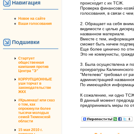
Навигация
происходит с их ТСЖ.
Проверка финансово-хозяй
голосования, в связи с че
Новое на сайте
Ваши голосования
2. Обращает на себя вним
видимости с целью дискред
названном материале.
Вместе с тем, информация
Подшивки
сможет быть ничем подтвер
Еще более цинично по отн
Это не коммунисты, гражд
Стартует
общественная
3. Была осуществлена и по
кампания против
прокуратуры Калининского 
Центра "Э"
"Метелево" требовал от р
КОРРУПЦИОННЫЕ
администрацией названному
уши торчат в
По имеющейся информации 
законодательстве
ЖКХ
К сожалению, ни одно ТСЖ
В данный момент председат
#Крымнаш! или сказ
о том, как
предпринимать меры по от
опрокинули более
тысячи молодых
семей Тюменской
области
15 мая 2010 г.
тюменцы