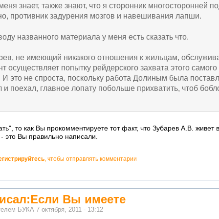
 меня знает, также знают, что я сторонник многосторонней 
но, противник задурения мозгов и навешивания лапши.
оводу названного материала у меня есть сказать что.
арев, не имеющий никакого отношения к жильцам, обслужи
т осуществляет попытку рейдерского захвата этого самого
И это не спроста, поскольку работа Долиным была поставле
л и поехал, главное лопату побольше прихватить, чтоб бобл
ть", то как Вы прокомментируете тот факт, что Зубарев А.В. живет в
 - это Вы правильно написали.
егистрируйтесь
, чтобы отправлять комментарии
исал:Если Вы имеете
ателем
БУКА
7 октября, 2011 - 13:12