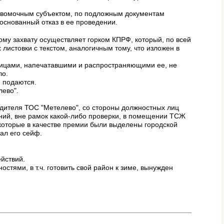
равомочным субъектом, по подложным документам
основанный отказ в ее проведении.
му захвату осуществляет горком КПРФ, который, по всей
листовки с текстом, аналогичным тому, что изложен в
лицами, напечатавшими и распространяющими ее, не
ло.
и подаются.
лево".
одителя ТОС "Метелево", со стороны должностных лиц
аний, вне рамок какой-либо проверки, в помещении ТСЖ
 которые в качестве премии были выделены городской
ал его сейф.
йствий.
тями, в т.ч. готовить свой район к зиме, вынужден