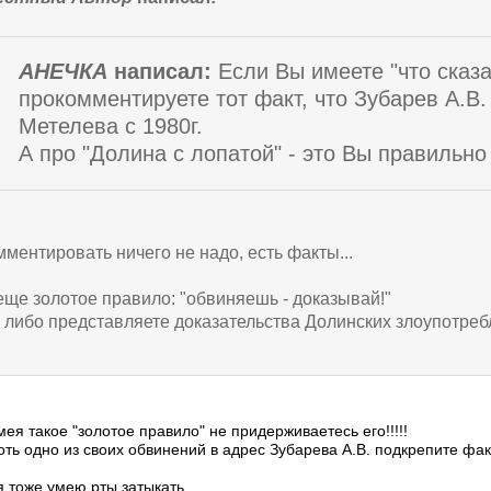
АНЕЧКА
написал:
Если Вы имеете "что сказа
прокомментируете тот факт, что Зубарев А.В. 
Метелева с 1980г.
А про "Долина с лопатой" - это Вы правильно
мментировать ничего не надо, есть факты...
 еще золотое правило: "обвиняешь - доказывай!"
т, либо представляете доказательства Долинских злоупотреб
мея такое "золотое правило" не придерживаетесь его!!!!!
ть одно из своих обвинений в адрес Зубарева А.В. подкрепите фа
я тоже умею рты затыкать.