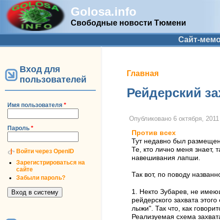
Golosa.info
Свободные новости Тюмени
Дополнительное меню
Сайт-мем
Вход для
Вы здесь
Главная
пользователей
Рейдерский за
Имя пользователя
*
Опубликовано
6 октября, 2011
Пароль
*
Против всех
Тут недавно был размеще
Те, кто лично меня знает,
Войти через OpenID
навешивания лапши.
Зарегистрироваться на
сайте
Так вот, по поводу названн
Забыли пароль?
1. Некто Зубарев, не име
рейдерского захвата этого
лыжи". Так что, как говори
Реализуемая схема захват