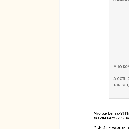
мне ко
а есть
так во
Что же Вы так?! И
Факты чего???? Хо
ЗЫ: И не хамите, 