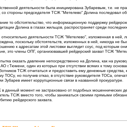
ственной деятельности была инициирована Зубаревым, т.е. не п
м, со стороны председателя ТСЖ "Метелево" Долина последовал об
ание то обстоятельство, что информационную поддержку рейдерско
итации Долина в глазах жильцов, распространяет среди последних 
 относительно деятельности ТСЖ "Метелево", изложенная в ней, 
ждена, поскольку обстоятельств, изложенных в ней, никогда не бы
ошению к адресатам этой листовки выглядит соус, под которым он
ане, это члены ОПГ, организовавшей рейдерский захват ТСЖ "Мете
пытка оказать давление непосредственно на Долина, как на руков
АО г.Тюмени, один из которых при отсутствии всяких к тому основ
аботников ТСЖ отчитаться и предоставить ему денежные средства,
 ТОСу, но получив отказ, в отсутствие руководителя ТОСа, опечат
Зубарев имеет коррупционные связи в названной прокуратуре.
 в данный момент не застраховано от подобных мошеннических де
ель ТСЖ вместо того, чтобы заниматься своими прямыми обязаннос
битию рейдерского захвата.