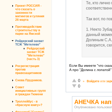
Те, кто лично
Проект РОССИЯ -
соответствен
что сказать о
законности
митингов и гуляния
Так вот, по п
26 марта
Противодействие
1. Некто Зуб
строительству в
парке на Ямской
данный момен
Долиным С.А. 
Рейдерский захват
ТСЖ "Метелево"
говорится, се
Рейдерский
захват ТСЖ
"Метелево"
(часть 3)
Если Вы имеете "что сказа
Росрегистрация
против
А про "Долина с лопатой"
правозащитников
Отлично!
Снова Прудников.
0
»
Войдите
или
зар
Неадекватно!
0
Совет
инициативных групп
и граждан Тюмени
АНЕЧКА нап
Троллейбус - в
«Красную книгу»?
Опубликовано пользов
Флэшмоб "Сцепка"