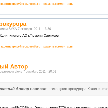
и
зарегистрируйтесь
, чтобы отправлять комментарии
рокурора
ателем
БУКА
7 октября, 2011 - 13:36
Калининского АО г.Тюмени Саркисов
и
зарегистрируйтесь
, чтобы отправлять комментарии
ный Автор
зователем
aleks
7 октября, 2011 - 20:01
естный Автор
написал:
помощник прокурора Калининско
, то есть сарКИСОВА че Группа членов ТСЖ в суд не подают в порядк