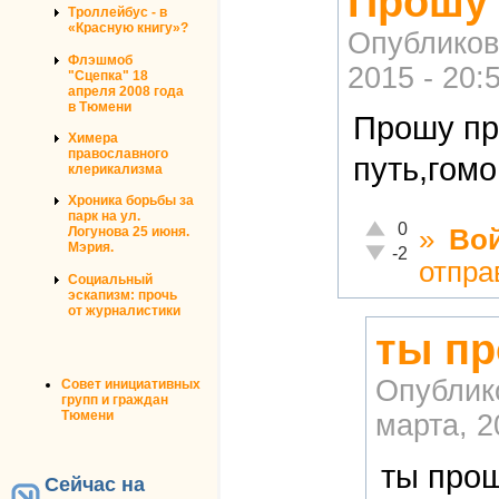
Прошу 
Троллейбус - в
«Красную книгу»?
Опубликов
Флэшмоб
2015 - 20:
"Сцепка" 18
апреля 2008 года
в Тюмени
Прошу пр
Химера
православного
путь,гомо
клерикализма
Хроника борьбы за
парк на ул.
Отлично!
0
»
Во
Логунова 25 июня.
Мэрия.
Неадекватно!
-2
отпра
Социальный
эскапизм: прочь
от журналистики
ты пр
Опублик
Совет инициативных
групп и граждан
Тюмени
марта, 2
ты про
Сейчас на