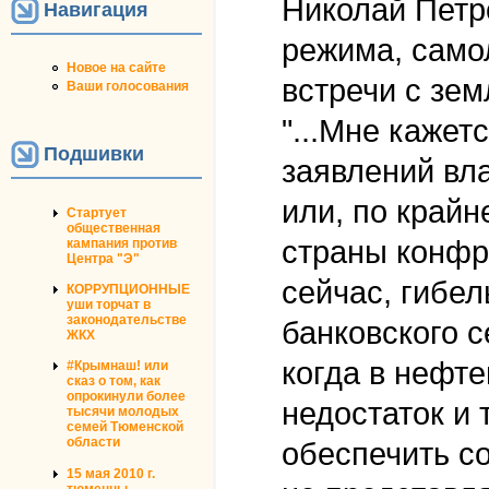
Николай Петр
Навигация
режима, самол
Новое на сайте
встречи с зем
Ваши голосования
"...Мне кажет
Подшивки
заявлений вла
или, по край
Стартует
общественная
страны конфр
кампания против
Центра "Э"
сейчас, гибел
КОРРУПЦИОННЫЕ
уши торчат в
законодательстве
банковского с
ЖКХ
когда в нефт
#Крымнаш! или
сказ о том, как
опрокинули более
недостаток и 
тысячи молодых
семей Тюменской
области
обеспечить с
15 мая 2010 г.
тюменцы