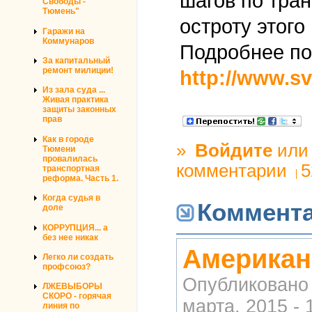
шагов по тра
Свободы -
Тюмень"
остроту этого
Гаражи на
Коммунаров
Подробнее по
За капитальный
ремонт милиции!
http://www.sv
Из зала суда ...
Живая практика
защиты законных
прав
Как в городе
»
Войдите
ил
Тюмени
провалилась
комментарии
5
транспортная
реформа. Часть 1.
Когда судья в
Коммент
доле
КОРРУПЦИЯ... а
без нее никак
Американ
Легко ли создать
профсоюз?
Опубликовано
ЛЖЕВЫБОРЫ
СКОРО - горячая
марта, 2015 - 
линия по