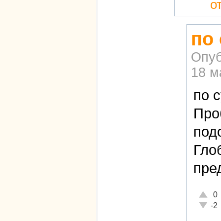
о
по 
Опуб
18 м
по с
Про
под
Гло
пре
Отличн
0
Неадек
-2