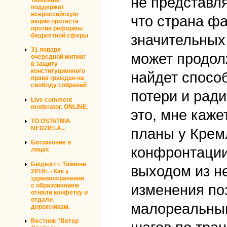
не представл
поддержат
всероссийскую
что страна фа
акцию протеста
против реформы
значительных 
бюджетной сферы
31 января
может продолж
очередной митинг
в защиту
конституционного
найдет спосо
права граждан на
своблду собраний
потери и ради
Live comment
moderator. ONLINE.
это, мне каже
TO OSTATNIA
NEDZIELA...
планы у Крем
Беззаконие в
конфронтации
лицах
Бюджет г. Тюмени
выходом из не
2010г. - Как у
здравоохранения
с образованием
изменения по
отняли конфетку и
отдали
малореальным
дорожникам.
Вестник "Ветер