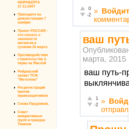
НЮРНБЕРГА
27.12.2007
Отлично!
0
»
Войди
Неадекватно!
-2
Приходите на
коммента
демонстрацию 7
ноября!
Проект РОССИЯ -
что сказать о
ваш пут
законности
митингов и
гуляния 26 марта
Опубликова
Противодействие
марта, 2015 
строительству в
парке на Ямской
ваш путь-п
Рейдерский
захват ТСЖ
"Метелево"
выклянчива
Росрегистрация
против
правозащитников
Отлично!
1
»
Войд
Неадекватно!
Снова Прудников.
-2
отправл
Совет
инициативных
групп и граждан
Тюмени