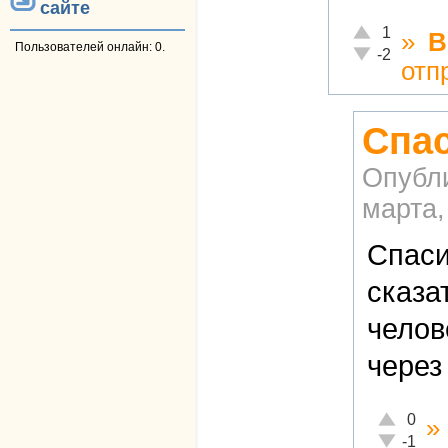
сайте
Отлично!
1
»
В
Пользователей онлайн: 0.
Неадекватно!
-2
отп
Спас
Опубл
марта,
Спаси
сказа
челов
через 
Отлично!
0
»
Неадекват
-1