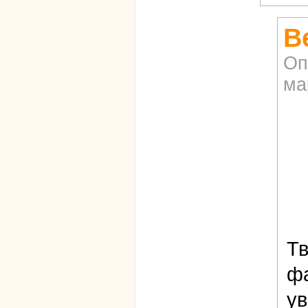
В
Оп
ма
Тв
ф
ув