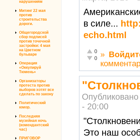
нарушениям
Американские
Митинг 22 мая
против
строительства
в силе...
http
дороги.
echo.html
Общегородской
сбор подписей
против точечной
застройки: 4 мая
на Цветном
Отлично!
0
»
Войдит
бульваре
Неадекватно!
0
коммента
Операция
«Оккупируй
Тюмень»
Организаторы
"Столкнов
протеста против
выборов хотят все
сделать по закону
Опубликовано
Политический
- 20:00
юмор.
Последняя
"Столкновени
музейная ночь
(комендантский
час)
Это наш особ
ПРИГОВОР