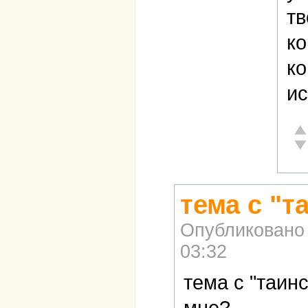
тв
ко
ко
ис
От
Не
тема с "
Опубликовано
03:32
тема с "таин