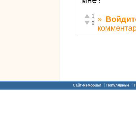
мне?
Отлично!
1
»
Войдит
Неадекватно!
0
коммента
Дополнительное меню
Сайт-мемориал
Популярные