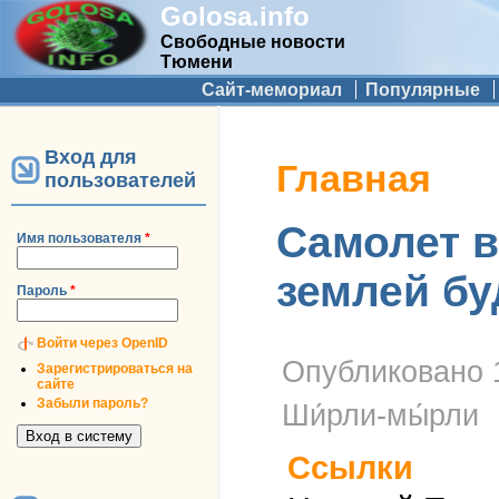
Golosa.info
Свободные новости
Тюмени
Дополнительное меню
Сайт-мемориал
Популярные
Вход для
Вы здесь
Главная
пользователей
Самолет в
Имя пользователя
*
землей буд
Пароль
*
Войти через OpenID
Опубликовано
Зарегистрироваться на
сайте
Забыли пароль?
Ши́рли-мы́рли
Ссылки