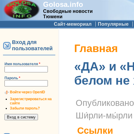
Golosa.info
Свободные новости
Тюмени
Дополнительное меню
Сайт-мемориал
Популярные
Вход для
Вы здесь
Главная
пользователей
«ДА» и «Н
Имя пользователя
*
белом не 
Пароль
*
Войти через OpenID
Зарегистрироваться на
Опубликован
сайте
Забыли пароль?
Ши́рли-мы́рли
Ссылки