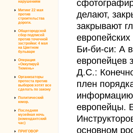
сфотографиро
нарушениям
Митинг 22 мая
делают, закр
против
строительства
дороги.
закрывают гл
Общегородской
европейских 
сбор подписей
против точечной
застройки: 4 мая
Би-би-си: А 
на Цветном
бульваре
европейцев 
Операция
«Оккупируй
Тюмень»
Д.С.: Конечн
Организаторы
плен порядка
протеста против
выборов хотят все
сделать по закону
информацию 
Политический
юмор.
европейцы. 
Последняя
музейная ночь
Инструкторов
(комендантский
час)
основном рос
ПРИГОВОР