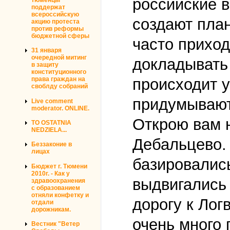
российские 
поддержат
всероссийскую
создают пла
акцию протеста
против реформы
бюджетной сферы
часто приход
31 января
очередной митинг
докладывать
в защиту
конституционного
происходит у
права граждан на
своблду собраний
придумывают
Live comment
moderator. ONLINE.
Открою вам 
TO OSTATNIA
NEDZIELA...
Дебальцево.
Беззаконие в
лицах
базировались
Бюджет г. Тюмени
2010г. - Как у
выдвигались
здравоохранения
с образованием
отняли конфетку и
дорогу к Лог
отдали
дорожникам.
очень много
Вестник "Ветер