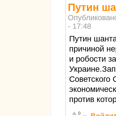
Путин ш
Опубликован
- 17:48
Путин шант
причиной н
и робости з
Украине.Зап
Советского 
экономическ
против кото
Отлично!
0
»
Войди