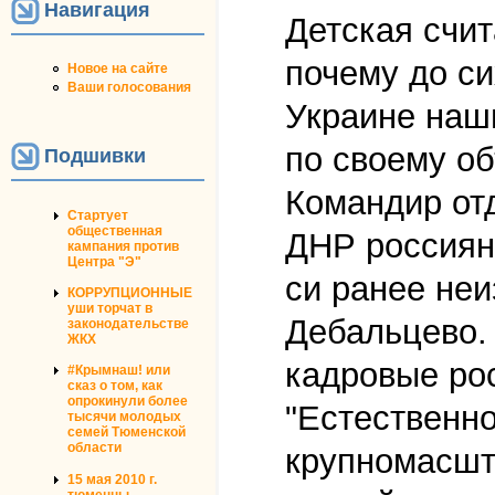
Навигация
Детская счи
почему до си
Новое на сайте
Ваши голосования
Украине наш
по своему о
Подшивки
Командир от
Стартует
общественная
ДНР россиян
кампания против
Центра "Э"
си ранее неи
КОРРУПЦИОННЫЕ
уши торчат в
Дебальцево.
законодательстве
ЖКХ
кадровые ро
#Крымнаш! или
сказ о том, как
опрокинули более
"Естественн
тысячи молодых
семей Тюменской
области
крупномасшта
15 мая 2010 г.
тюменцы