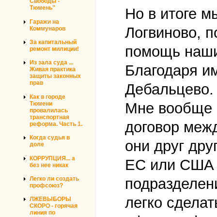
Свободы -
Тюмень"
Но в итоге м
Гаражи на
Логвиново, п
Коммунаров
За капитальный
помощь наши 
ремонт милиции!
Из зала суда ...
Благодаря им
Живая практика
защиты законных
прав
Дебальцево.
Как в городе
Мне вообще к
Тюмени
провалилась
транспортная
договор меж
реформа. Часть 1.
Когда судья в
они друг дру
доле
КОРРУПЦИЯ... а
ЕС или США х
без нее никак
подразделени
Легко ли создать
профсоюз?
легко сделат
ЛЖЕВЫБОРЫ
СКОРО - горячая
линия по