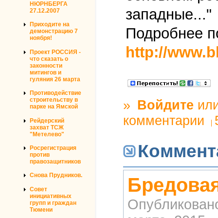
НЮРНБЕРГА
западные..."
27.12.2007
Приходите на
Подробнее п
демонстрацию 7
ноября!
http://www.bb
Проект РОССИЯ -
что сказать о
законности
митингов и
гуляния 26 марта
Противодействие
строительству в
»
Войдите
ил
парке на Ямской
комментарии
Рейдерский
захват ТСЖ
"Метелево"
Коммент
Росрегистрация
против
правозащитников
Снова Прудников.
Бредовая
Совет
инициативных
Опубликован
групп и граждан
Тюмени