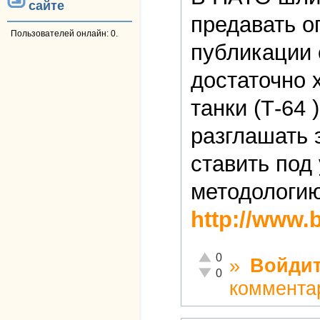
сайте
предавать ог
Пользователей онлайн: 0.
публикации 
достаточно 
танки (Т-64 
разглашать 
ставить под
методологию
http://www.b
Отлично!
0
»
Войди
Неадекватно!
0
коммента