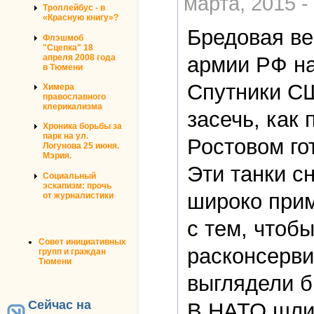
марта, 2015 -
Троллейбус - в
«Красную книгу»?
Бредовая ве
Флэшмоб
"Сцепка" 18
апреля 2008 года
армии РФ на
в Тюмени
Спутники С
Химера
православного
клерикализма
засечь, как
Хроника борьбы за
парк на ул.
Ростовом го
Логунова 25 июня.
Мэрия.
Эти танки с
Социальный
эскапизм: прочь
широко прим
от журналистики
с тем, чтоб
Совет инициативных
расконсерви
групп и граждан
Тюмени
выглядели б
Сейчас на
В НАТО шли 