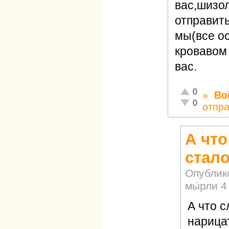
вас,шизо
отправить
мы(все ос
кровавом
вас.
Отлично!
0
»
Во
Неадекватно!
0
отпр
А что
стал
Опублик
мы́рли
4
А что 
нарица