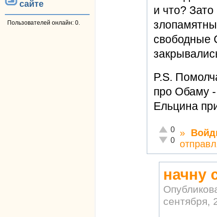
сайте
и что? Зато
злопамятный
Пользователей онлайн: 0.
свободные 
закрывалис
P.S. Помолч
про Обаму -
Ельцина пр
Отлично!
0
»
Войд
Неадекватно!
0
отправл
начну 
Опубликов
сентября, 