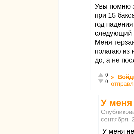
Увы помню э
при 15 бакс
год падения
следующий 
Меня терза
полагаю из
до, а не посл
Отлично!
0
»
Войд
Неадекватно!
0
отправл
У меня
Опубликов
сентября, 
У меня н