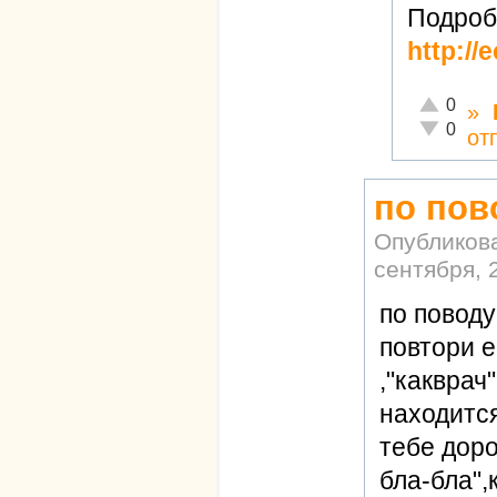
Подроб
http://
Отлично!
0
»
Неадекват
0
от
по пов
Опубликов
сентября, 
по поводу
повтори 
,"какврач
находитс
тебе доро
бла-бла"