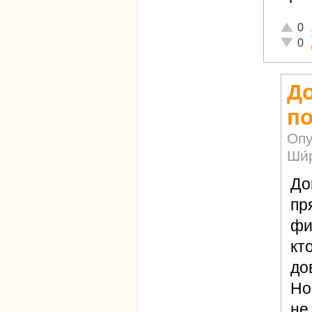
Отличн
0
Неадек
0
До
по
Опу
Ши́
До
пр
фи
кт
до
Но
не