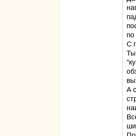
на
па
по
по
С 
Ты
"к
об
вы
А 
ст
на
Вс
ши
По