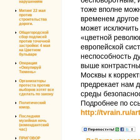
нарушениям
тоже вполне можн
Митинг 22 мая
против
временем другое
строительства
дороги.
может исключить 
Общегородской
«цветной революц
сбор подписей
против точечной
европейской сист
застройки: 4 мая
на Цветном
неспособность д
бульваре
Операция
выше контрастны
«Оккупируй
Тюмень»
Москвы к коррект
Организаторы
предрекает нам 
протеста против
выборов хотят все
среды безопасно
сделать по закону
Подробнее по сс
Политический
юмор.
http://tvrain.ru/
Последняя
музейная ночь
(комендантский
час)
ПРИГОВОР