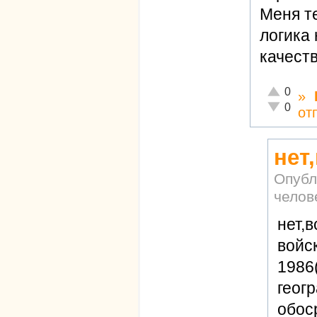
Меня т
логика 
качеств
Отлично!
0
»
Неадекват
0
от
нет
Опубл
челов
нет,
войск
1986
геог
обос