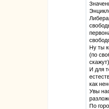
Значен
Энцикл
Либерал
свободы
первон
свобод
Ну ты 
(по сво
скажут)
И для т
естест
как не
Увы на
разложе
По горо