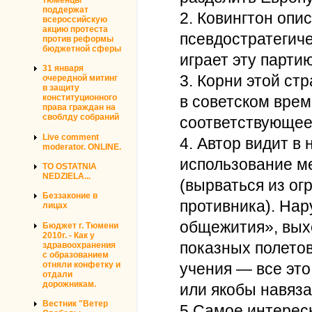
поддержат
2. Ковингтон опи
всероссийскую
акцию протеста
псевдостратегич
против реформы
бюджетной сферы
играет эту партию
31 января
3. Корни этой ст
очередной митинг
в защиту
в советском врем
конституционного
права граждан на
своблду собраний
соответствующее
Live comment
4. Автор видит в
moderator. ONLINE.
использование ме
TO OSTATNIA
NEDZIELA...
(вырваться из ог
Беззаконие в
противника). На
лицах
общежития», вых
Бюджет г. Тюмени
2010г. - Как у
показных полетов
здравоохранения
с образованием
отняли конфетку и
учения — все эт
отдали
дорожникам.
или якобы навяз
Вестник "Ветер
5.Самое интерес