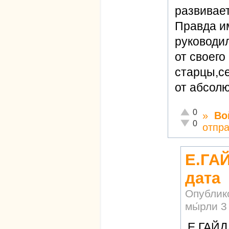
развивае
Правда им
руководи
от своего
старцы,с
от абсол
Отлично!
0
»
Во
Неадекватно!
0
отпр
Е.ГА
дата
Опублик
мы́рли
3
Е.ГАЙД