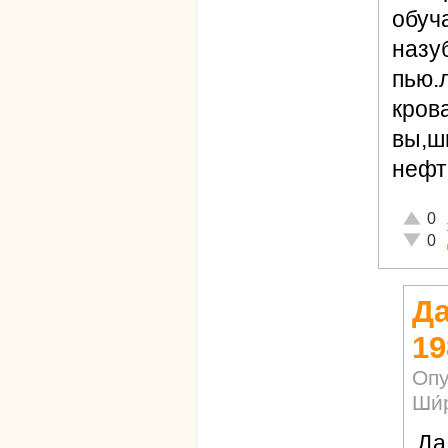
обуч
назу
пью.
кров
вы,ш
нефт
Отличн
0
Неадек
0
Да
19
Опу
Ши́
Да