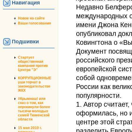
Навигация
Недавно Белферо
международных о
Новое на сайте
имени Джона Кен
Ваши голосования
опубликовал док
Подшивки
Ковингтона о «Вы
Документ посвящ
Стартует
российского през
общественная
кампания против
европейской сис
Центра "Э"
собой одновреме
КОРРУПЦИОННЫЕ
уши торчат в
России как велик
законодательстве
ЖКХ
популярности.
#Крымнаш! или
1. Автор считает,
сказ о том, как
опрокинули более
тысячи молодых
оформилась, но 
семей Тюменской
области
центре этой стра
15 мая 2010 г.
разделить Европу.
тюменцы