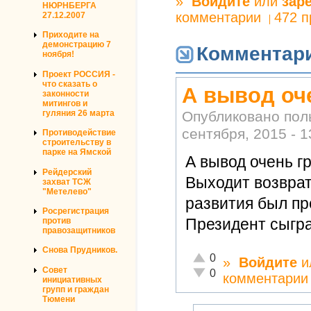
»
Войдите
или
зар
НЮРНБЕРГА
комментарии
472 
27.12.2007
Приходите на
демонстрацию 7
Комментар
ноября!
Проект РОССИЯ -
что сказать о
А вывод оче
законности
митингов и
Опубликовано по
гуляния 26 марта
сентября, 2015 - 1
Противодействие
строительству в
парке на Ямской
А вывод очень гр
Рейдерский
Выходит возврат
захват ТСЖ
"Метелево"
развития был пр
Росрегистрация
Президент сыгра
против
правозащитников
Снова Прудников.
Отлично!
0
»
Войдите
и
Совет
Неадекватно!
0
комментарии
инициативных
групп и граждан
Тюмени