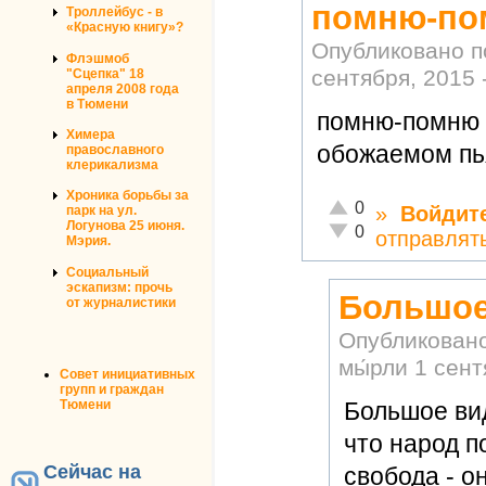
помню-по
Троллейбус - в
«Красную книгу»?
Опубликовано 
Флэшмоб
сентября, 2015 
"Сцепка" 18
апреля 2008 года
в Тюмени
помню-помню 
Химера
обожаемом п
православного
клерикализма
Хроника борьбы за
Отлично!
0
»
Войдит
парк на ул.
Логунова 25 июня.
Неадекватно!
0
отправлят
Мэрия.
Социальный
эскапизм: прочь
Большое
от журналистики
Опубликован
мы́рли
1 сент
Совет инициативных
групп и граждан
Тюмени
Большое вид
что народ п
Сейчас на
свобода - о