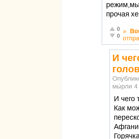
режим,мы
прочая х
Отлично!
0
»
Во
Неадекватно!
0
отпр
И чег
голо
Опублик
мы́рли
4
И чего 
Как мо
переск
Афгани
Горячк