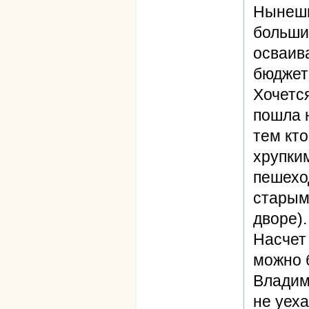
Нынешн
больши
осваива
бюджет
Хочется
пошла 
тем кто
хрупки
пешехо
старым
дворе).
Насчет
можно 
Владим
не уеха