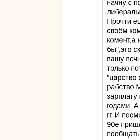
начну с п
либераль
Прочти е
своём ко
комент,а 
бы",это с
вашу веч
только по
"царство
рабство.М
зарплату 
годами. 
гг. И пос
90е пришл
пообщать