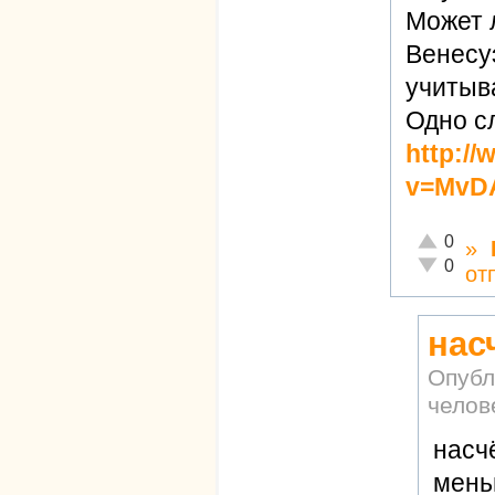
Может 
Венесуэ
учитыв
Одно с
http:/
v=MvD
Отлично!
0
»
Неадекват
0
от
нас
Опубл
челов
насч
мень