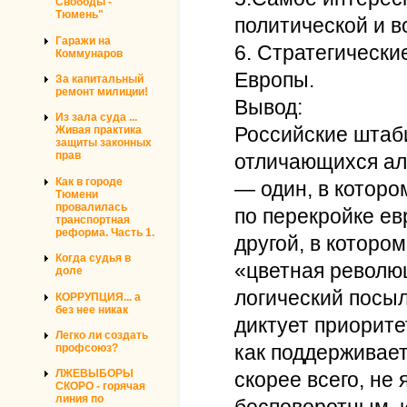
Свободы -
Тюмень"
политической и в
Гаражи на
6. Стратегическ
Коммунаров
Европы.
За капитальный
ремонт милиции!
Вывод:
Из зала суда ...
Российские штаб
Живая практика
защиты законных
прав
отличающихся ал
Как в городе
— один, в которо
Тюмени
провалилась
по перекройке ев
транспортная
реформа. Часть 1.
другой, в которо
Когда судья в
«цветная революц
доле
логический посыл 
КОРРУПЦИЯ... а
без нее никак
диктует приорите
Легко ли создать
как поддерживает
профсоюз?
ЛЖЕВЫБОРЫ
скорее всего, не
СКОРО - горячая
линия по
бесповоротным, 