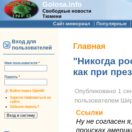
Golosa.info
Свободные новости
Тюмени
Дополнительное меню
Сайт-мемориал
Популярные
Вход для
Вы здесь
Главная
пользователей
"Никогда ро
Имя пользователя
*
как при пре
Пароль
*
Опубликовано
1 се
Войти через OpenID
Зарегистрироваться на
пользователем
Ши́
сайте
Забыли пароль?
Ссылки
Ну не согласен 
происках америк