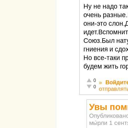
Ну не надо та
очень разные
они-это слон.
идет.Вспомни
Союз.Был нат
гниения и сдох
Но все-таки 
будем жить го
Отлично!
0
»
Войдит
Неадекватно!
0
отправлят
Увы пом
Опубликован
мы́рли
1 сент