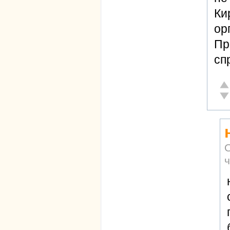
Ки
ор
Пр
сп
От
Не