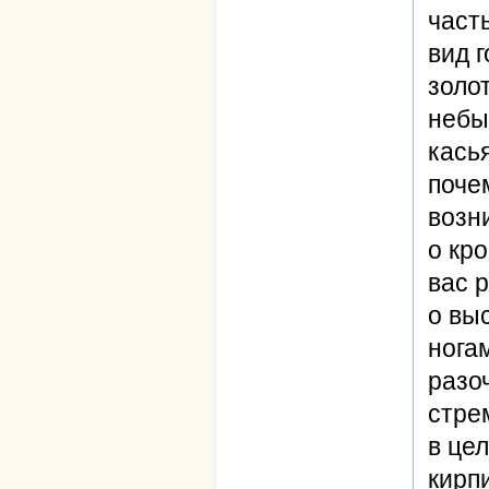
част
вид г
золо
небы
кась
поче
возн
о кр
вас 
о выс
нога
разо
стре
в це
кирпи