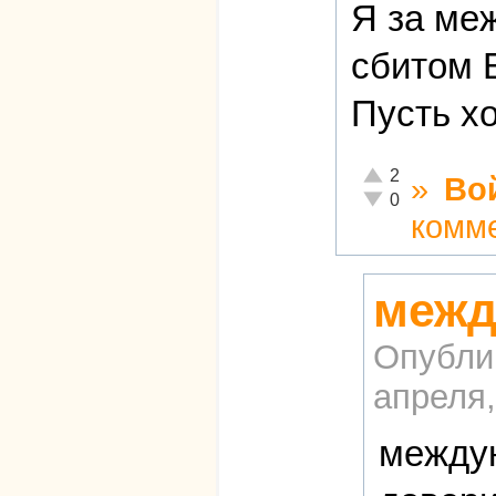
Я за ме
сбитом 
Пусть хо
Отлично!
2
»
Во
Неадекватно!
0
комм
межд
Опубли
апреля,
междун