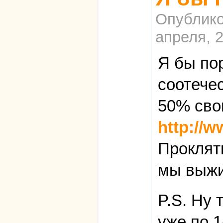
Опублико
апреля, 2
Я бы по
соотече
50% сво
http://w
Проклят
мы выжи
P.S. Ну 
уже по 