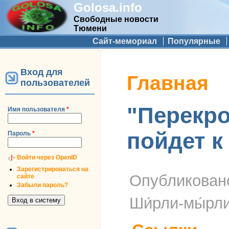
Golosa.info
Свободные новости
Тюмени
Дополнительное меню
Сайт-мемориал
Популярные
Вход для
Вы здесь
Главная
пользователей
"Перекро
Имя пользователя
*
пойдет к .
Пароль
*
Войти через OpenID
Зарегистрироваться на
Опубликова
сайте
Забыли пароль?
Ши́рли-мы́рл