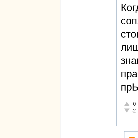
Ког
соп
сто
лиш
зна
пра
пр
Отличн
0
Неадек
-2