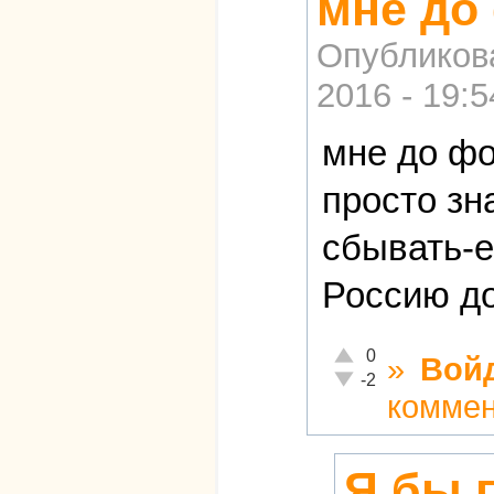
мне до
Опубликов
2016 - 19:5
мне до фо
просто зн
сбывать-е
Россию до
Отлично!
0
»
Вой
Неадекватно!
-2
комме
Я бы 