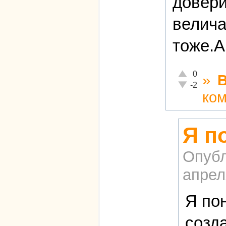
довери
велича
тоже.А
Отлично!
0
»
Неадекватно!
-2
ко
Я п
Опубл
апрел
Я по
созд