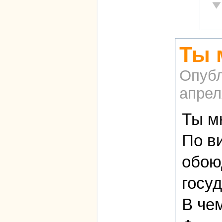
Не
Ты 
Опубл
апрел
Ты м
По в
обою
госу
В чем