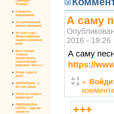
Коммен
Свободы -
Тюмень"
Гаражи на
Коммунаров
А саму 
За капитальный
ремонт милиции!
Опубликова
Из зала суда ...
Живая практика
2016 - 19:26
защиты законных
прав
А саму пес
Как в городе
Тюмени
провалилась
https://w
транспортная
реформа. Часть 1.
Когда судья в
доле
Отлично!
1
»
Войди
КОРРУПЦИЯ... а
Неадекватно!
0
без нее никак
коммент
Легко ли создать
профсоюз?
ЛЖЕВЫБОРЫ
+++
СКОРО - горячая
линия по