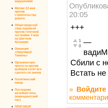
нарушениям
Опубликов
Митинг 22 мая
против
20:05
строительства
дороги.
+++
Общегородской
сбор подписей
против точечной
застройки: 4 мая
на Цветном
—
Отлично!
1
бульваре
Неадекватно!
0
Операция
вади
«Оккупируй
Тюмень»
Сбили с н
Организаторы
протеста против
выборов хотят все
Встать не
сделать по закону
Политический
юмор.
»
Войдите
Последняя
музейная ночь
комментар
(комендантский
час)
ПРИГОВОР