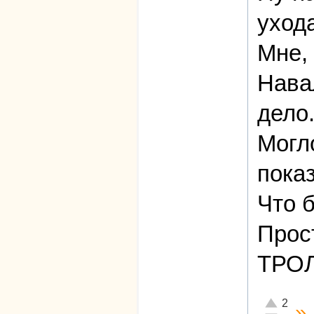
уход
Мне, 
Нава
дело
Могл
показ
Что б
Прос
ТРОЛ
Отлично!
2
»