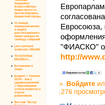
поддержат
Европарламе
всероссийскую
акцию протеста
против реформы
согласована
бюджетной сферы
31 января
Евросоюза, 
очередной митинг
в защиту
конституционного
оформления 
права граждан на
своблду собраний
"ФИАСКО" о
Live comment
moderator. ONLINE.
http://www.d
TO OSTATNIA
NEDZIELA...
Беззаконие в
лицах
Бюджет г. Тюмени
2010г. - Как у
»
Войдите
и
здравоохранения
с образованием
отняли конфетку и
276 просмотр
отдали
дорожникам.
Вестник "Ветер