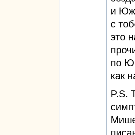
и Юж
с тоб
это 
прочи
по Ю
как н
P.S. 
симпт
Мише
писа