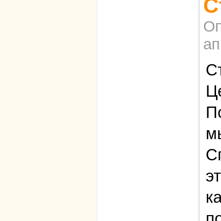
С
Оп
ап
С
Ц
П
м
С
э
к
п