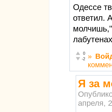
Одессе тв
ответил. 
молчишь,"
лабутена
Отлично!
0
»
Вой
Неадекватно!
-2
комме
Я за 
Опублико
апреля, 2