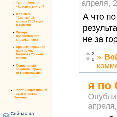
апреля, 2
Троллейбус - в
«Красную книгу»?
А что п
Флэшмоб
"Сцепка" 18
апреля 2008 года
результ
в Тюмени
Химера
православного
не за го
клерикализма
Хроника борьбы за
парк на ул.
Отлично!
2
»
Во
Логунова 25 июня.
Мэрия.
Неадекватно!
0
комм
Социальный
эскапизм: прочь
от журналистики
я по 
Совет инициативных
Опубли
групп и граждан
Тюмени
апреля,
Сейчас на