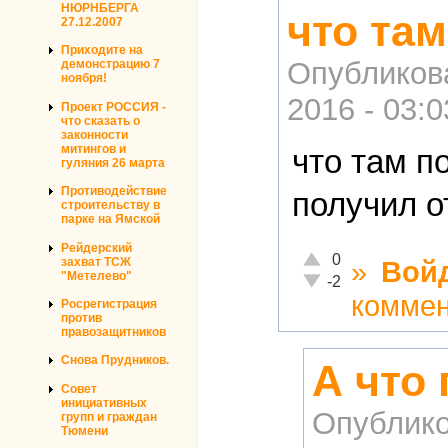
НЮРНБЕРГА
что там
27.12.2007
Приходите на
Опубликов
демонстрацию 7
ноября!
2016 - 03:0
Проект РОССИЯ -
что сказать о
законности
митингов и
что там п
гуляния 26 марта
Противодействие
получил о
строительству в
парке на Ямской
Рейдерский
Отлично!
0
захват ТСЖ
»
Вой
"Метелево"
Неадекватно!
-2
комме
Росрегистрация
против
правозащитников
Снова Прудников.
А что
Совет
инициативных
Опублико
групп и граждан
Тюмени