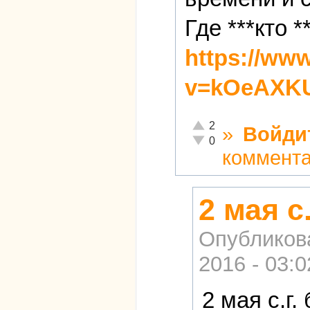
Где ***кто 
https://ww
v=kOeAXKU
Отлично!
2
»
Войди
Неадекватно!
0
коммент
2 мая с
Опубликов
2016 - 03:0
2 мая с.г