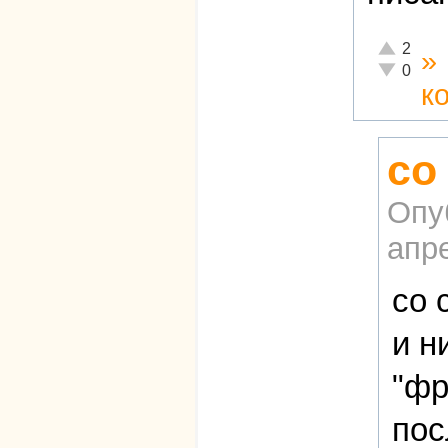
Отлично!
2
»
Неадекват
0
к
со
Опу
апре
со 
и н
"фр
пос