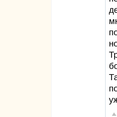
д
м
п
н
Т
б
Т
п
у
От