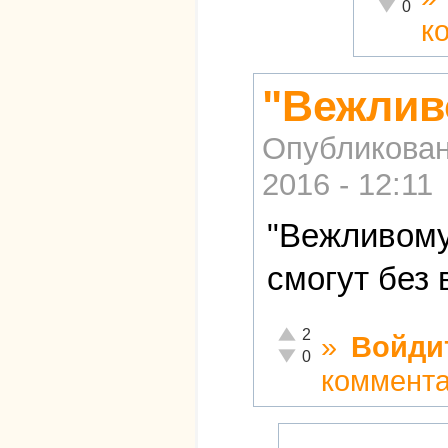
Неадекват
0
к
"Вежлив
Опубликова
2016 - 12:11
"Вежливому"
смогут без 
Отлично!
2
»
Войди
Неадекватно!
0
коммент