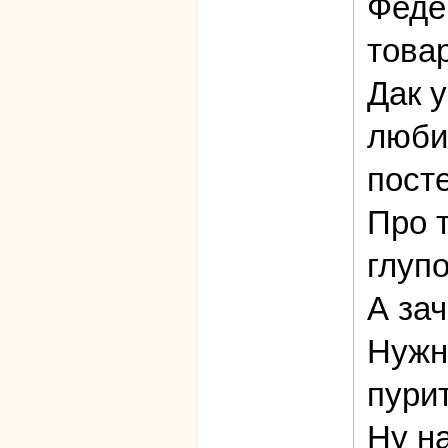
Феде
това
Дак у
люби
пост
Про т
глупо
А за
Нужн
пури
Ну н