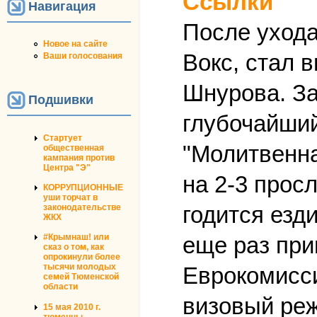
Ссылки
Навигация
После ухода
Новое на сайте
Вокс, стал 
Ваши голосования
Шнурова. За
Подшивки
глубочайший
Стартует
"Молитвенна
общественная
кампания против
Центра "Э"
на 2-3 прос
КОРРУПЦИОННЫЕ
уши торчат в
годится езд
законодательстве
ЖКХ
еще раз при
#Крымнаш! или
сказ о том, как
опрокинули более
тысячи молодых
Еврокомисси
семей Тюменской
области
визовый реж
15 мая 2010 г.
тюменцы