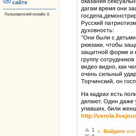
оказания сексуальн
сайте
дагам время они з
Пользователей онлайн: 0.
госдепа,демонстри
Русский патриотиз
духовность:
"Они были с детьми
рюкзаки, чтобы защ
защитной форме и 
группу сотрудников
видео видно, как че
очень сильный удар
Торчинский, он гос
На кадрах есть пол
делают. Один даже 
упавших, били женщ
http://verola.livejo
Отлично!
1
»
Войдите
ил
Неадекватно!