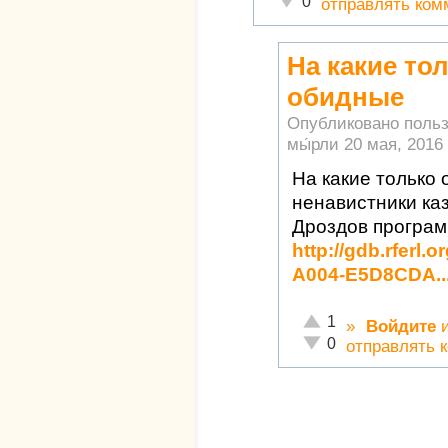
0
отправлять ком
На какие то
обидные
Опубликовано поль
мы́рли
20 мая, 2016 
На какие только
ненавистники ка
Дроздов програм
http://gdb.rferl
A004-E5D8CDA..
Отлично!
1
»
Войдите
Неадекватно!
0
отправлять 