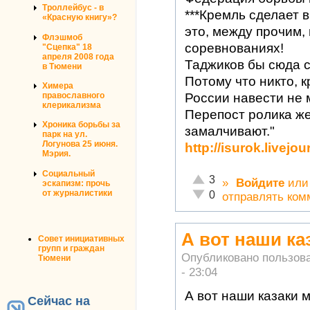
Троллейбус - в
***Кремль сделает в
«Красную книгу»?
это, между прочим,
Флэшмоб
соревнованиях!
"Сцепка" 18
апреля 2008 года
Таджиков бы сюда с
в Тюмени
Потому что никто, к
Химера
России навести не 
православного
клерикализма
Перепост ролика же
Хроника борьбы за
замалчивают."
парк на ул.
Логунова 25 июня.
http://isurok.livej
Мэрия.
Социальный
Отлично!
3
»
Войдите
ил
эскапизм: прочь
Неадекватно!
от журналистики
0
отправлять ком
А вот наши к
Совет инициативных
групп и граждан
Опубликовано пользов
Тюмени
- 23:04
А вот наши казаки 
Сейчас на