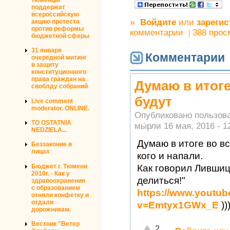
поддержат
всероссийскую
»
Войдите
или
зарегис
акцию протеста
против реформы
комментарии
388 прос
бюджетной сферы
31 января
Комментарии
очередной митинг
в защиту
конституционного
права граждан на
Думаю в итоге
своблду собраний
будут
Live comment
moderator. ONLINE.
Опубликовано пользов
TO OSTATNIA
мы́рли
16 мая, 2016 - 1
NEDZIELA...
Думаю в итоге во вс
Беззаконие в
лицах
кого и напали.
Как говорил Лившиц
Бюджет г. Тюмени
2010г. - Как у
делиться!"
здравоохранения
с образованием
https://www.youtu
отняли конфетку и
отдали
v=Emtyx1GWx_E
))
дорожникам.
Вестник "Ветер
Отлично!
2