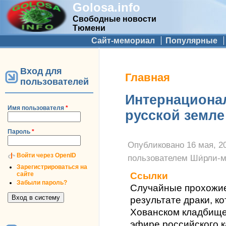
Golosa.info
Свободные новости
Тюмени
Дополнительное меню
Сайт-мемориал
Популярные
Вход для
Вы здесь
Главная
пользователей
Интернациона
Имя пользователя
*
русской земле
Пароль
*
Опубликовано
16 мая, 20
Войти через OpenID
пользователем
Ши́рли-м
Зарегистрироваться на
сайте
Ссылки
Забыли пароль?
Случайные прохожие
результате драки, к
Хованском кладбище 
эфире российского к