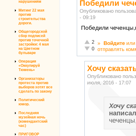
Победили чече
нарушениям
Опубликовано пользов
Митинг 22 мая
против
- 09:19
строительства
дороги.
Победили чеченцы,к
Общегородской
сбор подписей
против точечной
Отлично!
2
»
Войдите
ил
застройки: 4 мая
Неадекватно!
0
на Цветном
отправлять ком
бульваре
Операция
«Оккупируй
Хочу сказат
Тюмень»
Опубликовано поль
Организаторы
июля, 2016 - 17:07
протеста против
выборов хотят все
сделать по закону
Политический
Хочу ск
юмор.
написа
Последняя
музейная ночь
чеченцы,
(комендантский
час)
ПРИГОВОР