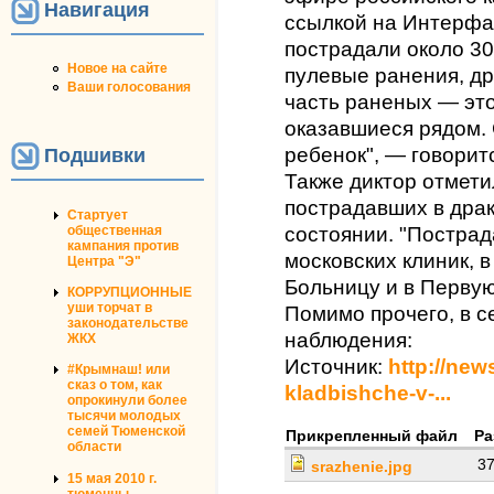
Навигация
ссылкой на Интерфак
пострадали около 30
Новое на сайте
пулевые ранения, др
Ваши голосования
часть раненых — это
оказавшиеся рядом.
ребенок", — говорит
Подшивки
Также диктор отметил
пострадавших в драк
Стартует
общественная
состоянии. "Пострад
кампания против
московских клиник, в
Центра "Э"
Больницу и в Первую
КОРРУПЦИОННЫЕ
уши торчат в
Помимо прочего, в с
законодательстве
наблюдения:
ЖКХ
Источник:
http://new
#Крымнаш! или
сказ о том, как
kladbishche-v-...
опрокинули более
тысячи молодых
семей Тюменской
Прикрепленный файл
Ра
области
37
srazhenie.jpg
15 мая 2010 г.
тюменцы