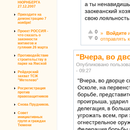
НЮРНБЕРГА
а ты ненавидишь
27.12.2007
заокеанский хоз
Приходите на
свою лояльность
демонстрацию 7
ноября!
Отлично!
Проект РОССИЯ -
0
»
Войдите
что сказать о
Неадекватно!
0
отправлять 
законности
митингов и
гуляния 26 марта
"Вчера, во дв
Противодействие
строительству в
Опубликовано пользов
парке на Ямской
- 09:27
Рейдерский
захват ТСЖ
"Вчера, во дворце 
"Метелево"
Осколе, на первенс
Росрегистрация
против
борьбе, представит
правозащитников
проигрыша, ударил 
Снова Прудников.
делегация, в больш
Совет
угрожать всем, при
инициативных
групп и граждан
огнестрельное оруж
Тюмени
Федерация борьбы 