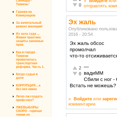
»
Войдите
ил
Свободы -
Тюмень"
Неадекватно!
0
отправлять ком
Гаражи на
Коммунаров
Эх жаль
За капитальный
ремонт милиции!
Опубликовано пользов
2016 - 20:54
Из зала суда ...
Живая практика
защиты законных
Эх жаль обсос
прав
промолчал
Как в городе
что-то отсиживаетс
Тюмени
провалилась
транспортная
—
реформа. Часть 1.
Отлично!
2
вадиММ
Неадекватно!
0
Когда судья в
доле
Сбили с ног -
Встать не можешь? 
КОРРУПЦИЯ... а
без нее никак
Легко ли создать
»
Войдите
или
зареги
профсоюз?
комментарии
ЛЖЕВЫБОРЫ
СКОРО - горячая
линия по