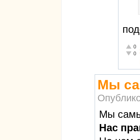
под
Отличн
0
Неадек
0
Мы са
Опублико
Мы самы
Нас пра