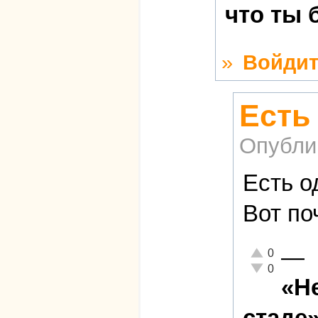
что ты 
»
Войдит
Есть
Опубли
Есть о
Вот по
—
Отлично!
0
Неадекватно!
0
«Н
стаде»