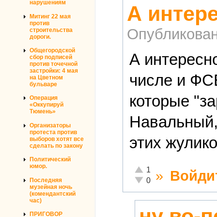
нарушениям
А интере
Митинг 22 мая
против
Опубликова
строительства
дороги.
Общегородской
А интересн
сбор подписей
против точечной
застройки: 4 мая
числе и ФС
на Цветном
бульваре
которые "з
Операция
«Оккупируй
Тюмень»
Навальный,
Организаторы
протеста против
этих жулик
выборов хотят все
сделать по закону
Политический
юмор.
Отлично!
1
»
Войди
Неадекватно!
0
Последняя
музейная ночь
(комендантский
час)
ну во-
ПРИГОВОР