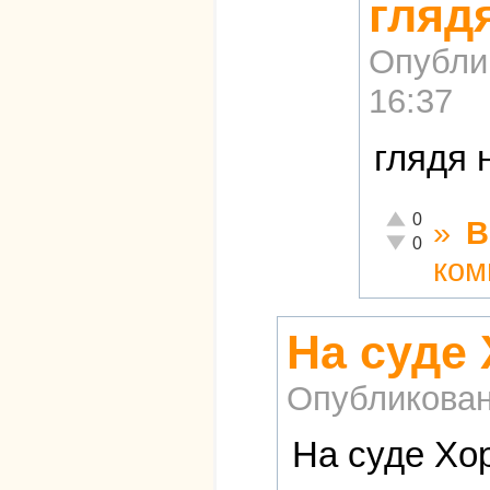
гляд
Опубли
16:37
глядя 
Отлично!
0
»
В
Неадекватно!
0
ком
На суде
Опубликова
На суде Хор