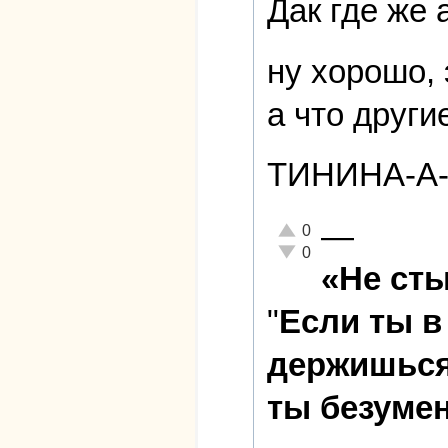
Дак где же 
ну хорошо, 
а что други
ТИНИНА-А-А
—
Отлично!
0
Неадекватно!
0
«Не сты
"
Если ты в
держишься 
ты безуме