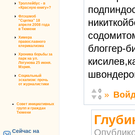
Троллейбус - в
подпиндос
«Красную книгу»?
Флэшмоб
никиткой
"Сцепка" 18
апреля 2008 года
в Тюмени
содомитом
Химера
православного
блоггер-б
клерикализма
Хроника борьбы за
кисилев,к
парк на ул.
Логунова 25 июня.
Мэрия.
швондеро
Социальный
эскапизм: прочь
от журналистики
Отлично!
0
»
Войд
Неадекватно!
0
Совет инициативных
групп и граждан
Тюмени
Глуби
Опублико
Сейчас на