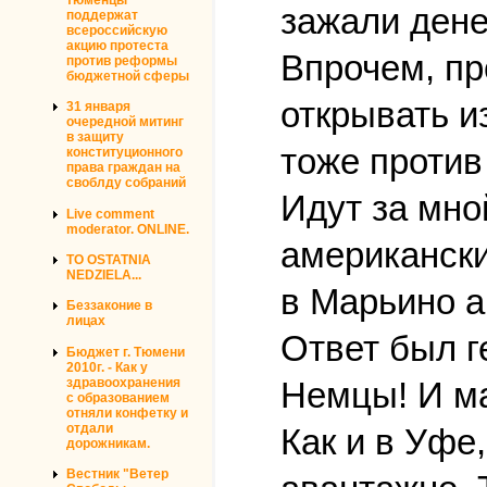
зажали дене
поддержат
всероссийскую
акцию протеста
Впрочем, пр
против реформы
бюджетной сферы
открывать и
31 января
очередной митинг
в защиту
тоже против
конституционного
права граждан на
своблду собраний
Идут за мно
Live comment
moderator. ONLINE.
американски
TO OSTATNIA
NEDZIELA...
в Марьино а
Беззаконие в
лицах
Ответ был г
Бюджет г. Тюмени
2010г. - Как у
здравоохранения
Немцы! И м
с образованием
отняли конфетку и
отдали
Как и в Уфе
дорожникам.
Вестник "Ветер