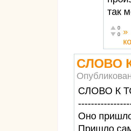
так 
Отлично!
0
»
Неадекват
0
к
СЛОВО 
Опубликова
СЛОВО К 
----------------
Оно пришло
Пришло сам