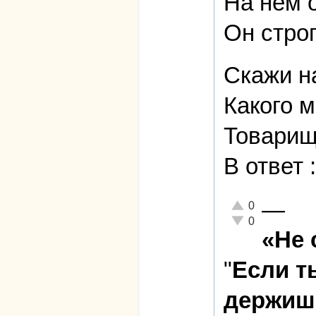
На нем 
Он стро
Скажи н
Какого м
Товарищ 
В ответ
—
Отлично!
0
Неадекватно!
0
«Не 
"
Если т
держишь