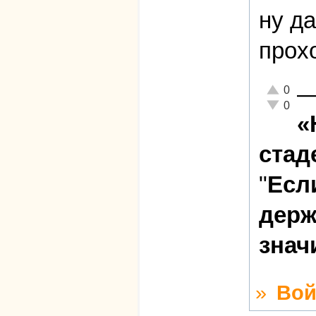
ну д
прох
Отлично!
0
Неадекват
0
«
стад
"
Есл
держ
знач
»
Вой