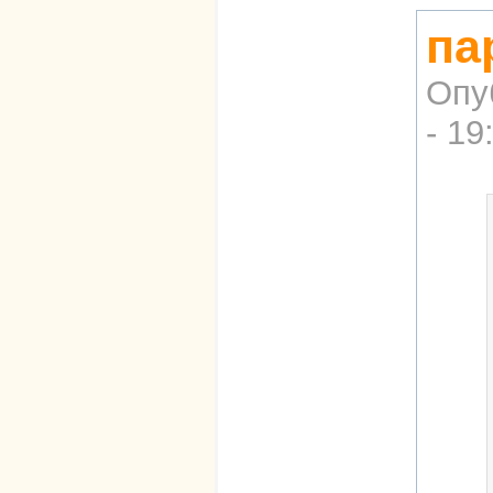
па
Опу
- 19