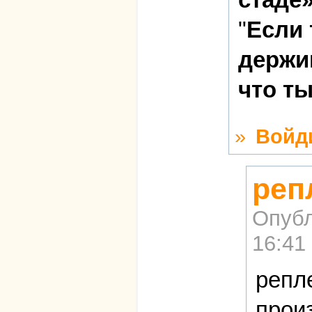
"
Если 
держиш
что т
»
Войд
реп
Опубл
16:41
репл
прои