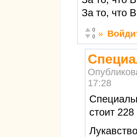
За то, что 
Отлично!
0
»
Войди
Неадекватно!
0
Специа
Опубликов
17:28
Специальн
стоит 228
Лукавств