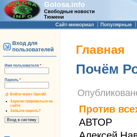
Golosa.info
Свободные новости
Тюмени
Дополнительное меню
Сайт-мемориал
Популярные
Вход для
Вы здесь
Главная
пользователей
Почём Р
Имя пользователя
*
Пароль
*
Опубликова
Войти через OpenID
Зарегистрироваться на
сайте
Против все
Забыли пароль?
АВТОР
Алексей На