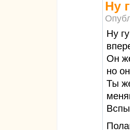
Ну 
Опубл
Ну гу
впер
Он же
но он
Ты ж
меня
Вспы
Пола