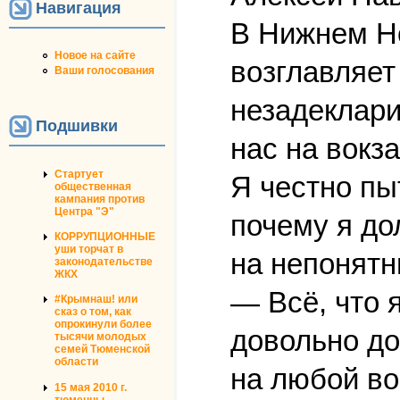
Навигация
В Нижнем Но
Новое на сайте
возглавляет
Ваши голосования
незадеклари
Подшивки
нас на вокз
Стартует
Я честно пы
общественная
кампания против
Центра "Э"
почему я до
КОРРУПЦИОННЫЕ
уши торчат в
на непонятн
законодательстве
ЖКХ
— Всё, что 
#Крымнаш! или
сказ о том, как
опрокинули более
довольно до
тысячи молодых
семей Тюменской
области
на любой воп
15 мая 2010 г.
тюменцы