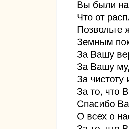
Вы были на
Что от расп
Позвольте ж
Земным пок
За Вашу ве
За Вашу му
За чистоту
За то, что 
Спасибо Ва
О всех о н
За то, что 