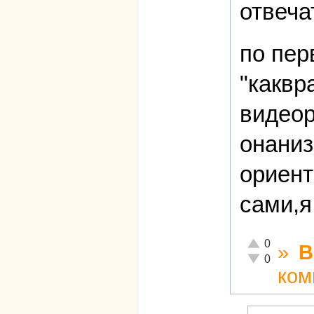
отвеча
по пер
"каквр
видеор
онаниз
ориент
сами,я
Отлично!
0
»
В
Неадекватно!
0
ком