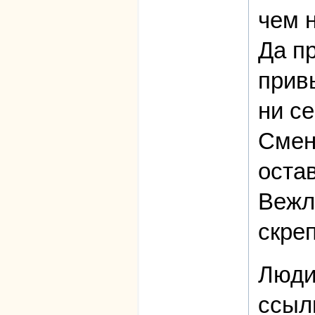
чем 
Да п
привы
ни се
Смени
остав
Вежл
скреп
Люди 
ссыл