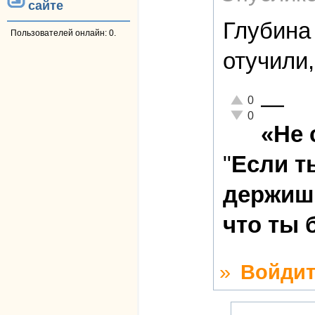
сайте
Глубина
Пользователей онлайн: 0.
отучили,
—
Отлично!
0
Неадекватно!
0
«Не 
"
Если т
держишь
что ты 
»
Войдит