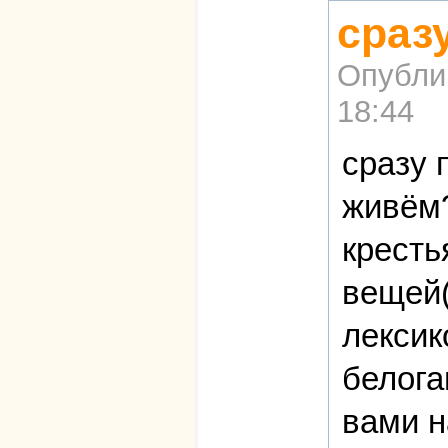
сраз
Опубли
18:44
сразу 
живём?
кресть
вещей(
лексик
белога
вами н