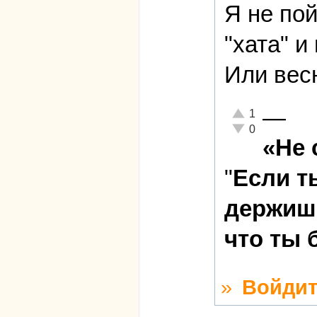
Я не пой
"хата" и
Или весн
—
Отлично!
1
Неадекватно!
0
«Не 
"
Если т
держишь
что ты 
»
Войдит