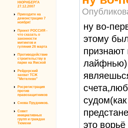
НЮРНБЕРГА
27.12.2007
Опубликов
Приходите на
демонстрацию 7
ноября!
ну во-пер
Проект РОССИЯ -
что сказать о
этому был
законности
митингов и
гуляния 26 марта
признают 
Противодействие
строительству в
лайфнью),
парке на Ямской
Рейдерский
являешься
захват ТСЖ
"Метелево"
счета,люб
Росрегистрация
против
правозащитников
судом(как
Снова Прудников.
предстане
Совет
инициативных
групп и граждан
это ворьё
Тюмени