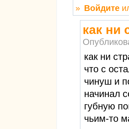
»
Войдите
и
как ни 
Опубликов
как ни ст
что с ост
чинуш и п
начинал с
губную по
чьим-то м