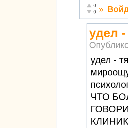
Отлично!
0
»
Войд
Неадекватно!
0
удел -
Опублико
удел - т
мироощу
психоло
ЧТО БО
ГОВОРИТ.
КЛИНИК