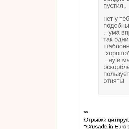
пустил..
нет у те
подобных
.. ума в
так одни
шаблонн
"хорошо"
.. ну и м
оскорбл
пользует
отнять!
**
Отрывки цитируют
"Crusade in Euro