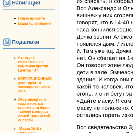
их спасать. Я собра
Навигация
Вот Александр и Оль
вишне» у них сгорел
Новое на сайте
говорят, что в 14-40
Ваши голосования
часа кончился сеанс.
Дочка звонит Алексан
Подшивки
появился дым. Лилле
й. Там уже ад. Дочка
нет. Он сбегает на 1
Стартует
общественная
Он говорит этим люд
кампания против
Центра "Э"
дети в зале. Эмчеэс
здание. И когда они 
КОРРУПЦИОННЫЕ
уши торчат в
какой-то человек, чт
законодательстве
ЖКХ
огонь, и они бегут з
#Крымнаш! или
«Дайте маску. Я сам
сказ о том, как
маску не положено. 
опрокинули более
тысячи молодых
остались гореть из-з
семей Тюменской
области
Вот свидетельство Э
15 мая 2010 г.
тюменцы