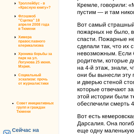
Троллейбус - в
Кремле, говорили: «
«Красную книгу»?
пустим — и там никог
Флэшмоб
"Сцепка" 18
Вот самый страшный
апреля 2008 года
в Тюмени
пожарных не было, 
Химера
спасти. Пожарные не
православного
сделали так, что их 
клерикализма
невозможным. Если 
Хроника борьбы за
парк на ул.
родители, которые д
Логунова 25 июня.
Мэрия.
на 4-й этаж, знали, 
они бы вынесли эту 
Социальный
эскапизм: прочь
и дверью стеной сто
от журналистики
которые отвечают за
этой истории были 
обеспечили смерть 4
Совет инициативных
групп и граждан
Тюмени
Вот есть кемеровска
Дарсалия. Она погиб
Сейчас на
еще одну маленькую 