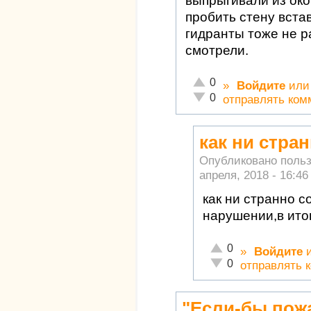
выпрыгивали из око
пробить стену встав
гидранты тоже не р
смотрели.
Отлично!
0
»
Войдите
ил
Неадекватно!
0
отправлять ком
как ни стра
Опубликовано поль
апреля, 2018 - 16:46
как ни странно 
нарушении,в итог
Отлично!
0
»
Войдите
Неадекватно!
0
отправлять 
"Если-бы пож