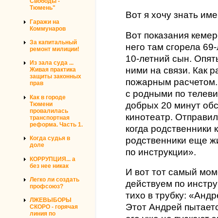
Свободы -
Тюмень"
Вот я хочу знать им
Гаражи на
Коммунаров
Вот показания кемер
За капитальный
него там сгорела 69
ремонт милиции!
10-летний сын. Опят
Из зала суда ...
ними на связи. Как 
Живая практика
защиты законных
пожарным расчетом.
прав
с родными по телеви
Как в городе
добрых 20 минут обс
Тюмени
провалилась
кинотеатр. Отправил
транспортная
реформа. Часть 1.
когда родственники 
Когда судья в
родственники еще ж
доле
по инструкции».
КОРРУПЦИЯ... а
без нее никак
И вот тот самый мом
Легко ли создать
действуем по инстру
профсоюз?
тихо в трубку: «Анд
ЛЖЕВЫБОРЫ
Этот Андрей пытаетс
СКОРО - горячая
линия по