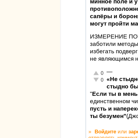
минное поле и у
противоположно
сапёры и борон
могут пройти ма
ИЗМЕРЕНИЕ ПОТЕ
заботили методы
избегать подвер
не являющимся 
—
Отлично!
0
«Не стыдн
Неадекватно!
0
стыдно бы
"
Если ты в мен
единственном ч
пусть и наперек
ты безумен"
(Дж
»
Войдите
или
зар
отправлять коммен