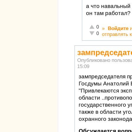
а что навальный
он там работал?
Отлично!
0
»
Войдите
Неадекватно!
0
отправлять 
зампредседат
Опубликовано пользов
15:09
зампредседателя п
Госдумы Анатолий
"Привлекаются эксп
области ..противоп
государственного у
также в области уго
охранного законода
Обсуждается вопр