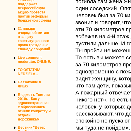
погибла там жена Яна
поддержат
один соседский. Опя
всероссийскую
акцию протеста
человек был за 70 к
против реформы
бюджетной сферы
звонит и говорит, что
эти 70 километров пр
31 января
очередной митинг
всбежав на 4-й этаж
в защиту
конституционного
пустили дальше. И г
права граждан на
своблду собраний
Ты пройти не можеш
То есть вы можете с
Live comment
moderator. ONLINE.
за 70 километров пр
TO OSTATNIA
одновременно с пож
NEDZIELA...
видит женщину, кото
Беззаконие в
что там дети, показы
лицах
А пожарный отвечает
Бюджет г. Тюмени
никого нет». То есть
2010г. - Как у
здравоохранения
человек, у которых 
с образованием
отняли конфетку и
рассказывают, что д
отдали
дорожникам.
спокойно не пускают
мы туда не пойдем».
Вестник "Ветер