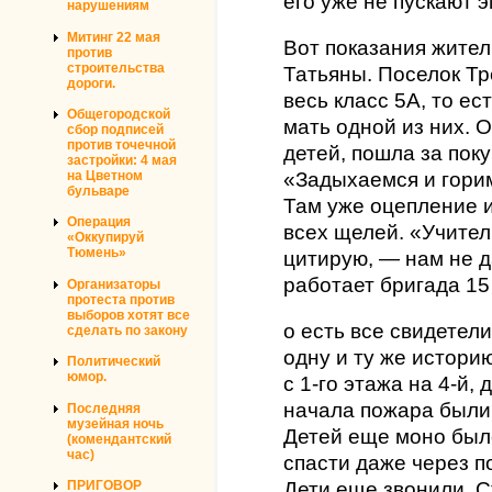
его уже не пускают 
нарушениям
Митинг 22 мая
Вот показания жите
против
строительства
Татьяны. Поселок Тр
дороги.
весь класс 5А, то ес
Общегородской
мать одной из них. 
сбор подписей
против точечной
детей, пошла за поку
застройки: 4 мая
на Цветном
«Задыхаемся и гори
бульваре
Там уже оцепление 
Операция
всех щелей. «Учител
«Оккупируй
Тюмень»
цитирую, — нам не д
работает бригада 15
Организаторы
протеста против
выборов хотят все
о есть все свидетел
сделать по закону
одну и ту же истори
Политический
юмор.
с 1-го этажа на 4-й,
начала пожара были 
Последняя
музейная ночь
Детей еще моно был
(комендантский
час)
спасти даже через п
Дети еще звонили. 
ПРИГОВОР