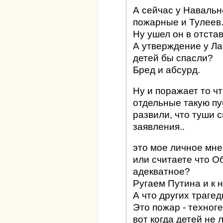
А сейчас у Навальн
пожарные и Тулеев
Ну ушел он в отстав
А утверждение у Ла
детей бы спасли?
Бред и абсурд.
Ну и поражает то ч
отдельные такую п
развили, что туши с
заявления..
это мое личное мне
или считаете что О
адекватное?
Ругаем Путина и к н
А что других трагед
Это пожар - техноге
вот когда детей не 