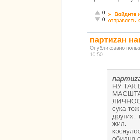
Отлично!
0
»
Войдите
Неадекватно!
0
отправлять 
партиzан на
Опубликовано поль
10:50
партиz
НУ ТАК
МАСШТ
ЛИЧНОСТ
сука тож
других.
жил.
коснулос
обидно с