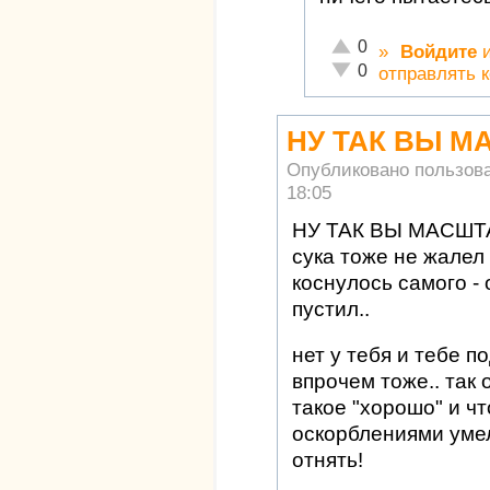
Отлично!
0
»
Войдите
Неадекватно!
0
отправлять 
НУ ТАК ВЫ 
Опубликовано пользов
18:05
НУ ТАК ВЫ МАСШТ
сука тоже не жалел
коснулось самого - 
пустил..
нет у тебя и тебе п
впрочем тоже.. так
такое "хорошо" и что
оскорблениями умел
отнять!