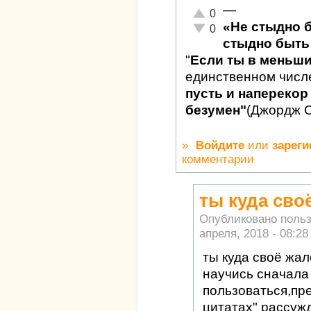
—
Отлично!
0
«Не стыдно 
Неадекватно!
0
стыдно быть 
"
Если ты в меньш
единственном числ
пусть и наперекор 
безумен"
(Джордж 
»
Войдите
или
зареги
комментарии
ты куда сво
Опубликовано поль
апреля, 2018 - 08:28
ты куда своё жа
научись сначала
пользоваться,пр
цитатах" рассужд