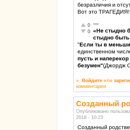
безразличия и отсут
Вот это ТРАГЕДИЯ!
—
Отлично!
0
«Не стыдно 
Неадекватно!
0
стыдно быть 
"
Если ты в меньш
единственном числ
пусть и наперекор 
безумен"
(Джордж 
»
Войдите
или
зареги
комментарии
Созданный ро
Опубликовано пользов
2018 - 10:23
Созданный родстве