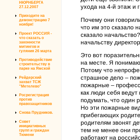
НЮРНБЕРГА
ухода на 4-й этаж и 
27.12.2007
Приходите на
Почему они говорили
демонстрацию 7
ноября!
что им это сказало 
Проект РОССИЯ -
сказало начальство?
что сказать о
начальству директор
законности
митингов и
гуляния 26 марта
Это вот поразитель
Противодействие
на месте. Я понимаю
строительству в
парке на Ямской
Потому что непрофе
страшное дело – пож
Рейдерский
захват ТСЖ
пожарные – професс
"Метелево"
как люди себя ведут
Росрегистрация
подумать, что один 
против
правозащитников
Но эти пожарные вид
Снова Прудников.
прибегающих родител
Совет
родителям звонят де
инициативных
тем не менее они про
групп и граждан
Тюмени
работают на российс