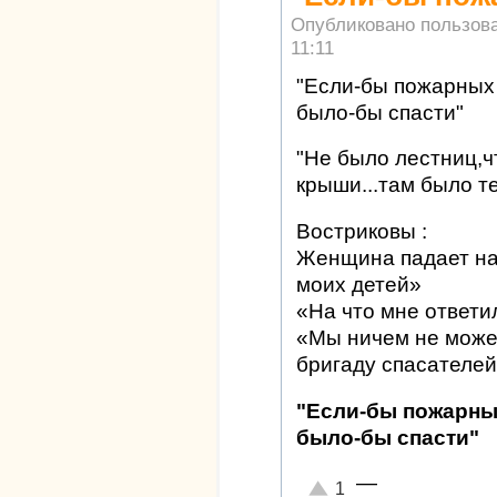
Опубликовано пользов
11:11
"Если-бы пожарных
было-бы спасти"
"Не было лестниц,ч
крыши...там было т
Востриковы :
Женщина падает на 
моих детей»
«На что мне ответи
«Мы ничем не може
бригаду спасателей
"Если-бы пожарны
было-бы спасти"
—
Отлично!
1