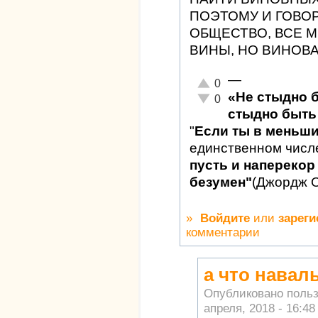
ПОЭТОМУ И ГОВО
ОБЩЕСТВО, ВСЕ М
ВИНЫ, НО ВИНОВА
—
Отлично!
0
«Не стыдно 
Неадекватно!
0
стыдно быть 
"
Если ты в меньш
единственном числ
пусть и наперекор 
безумен"
(Джордж 
»
Войдите
или
зареги
комментарии
а что навал
Опубликовано поль
апреля, 2018 - 16:48