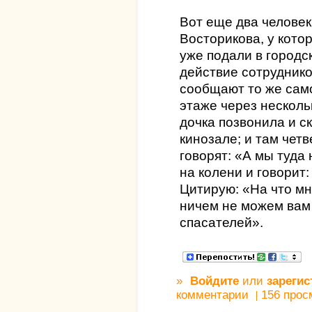
Вот еще два челове
Восторикова, у кото
уже подали в городс
действие сотруднико
сообщают то же само
этаже через нескольк
дочка позвонила и ск
кинозале; и там чет
говорят: «А мы туда
на колени и говорит
Цитирую: «На что м
ничем не можем вам
спасателей».
»
Войдите
или
зарегис
комментарии
156 прос