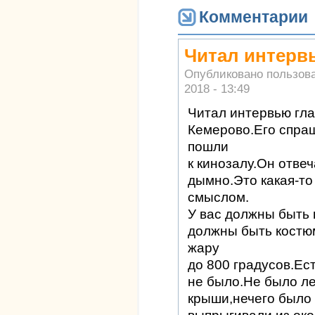
Комментарии
Читал интерв
Опубликовано пользов
2018 - 13:49
Читал интервью гл
Кемерово.Его спра
пошли
к кинозалу.Он отве
дымно.Это какая-т
смыслом.
У вас должны быть 
должны быть костю
жару
до 800 градусов.Ес
не было.Не было ле
крыши,нечего было