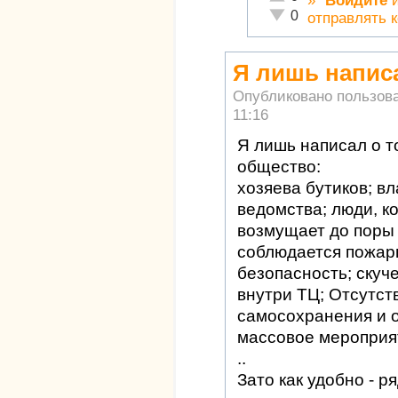
»
Войдите
Неадекватно!
0
отправлять 
Я лишь написа
Опубликовано пользов
11:16
Я лишь написал о то
общество:
хозяева бутиков; в
ведомства; люди, к
возмущает до поры т
соблюдается пожар
безопасность; скуч
внутри ТЦ; Отсутст
самосохранения и о
массовое мероприя
..
Зато как удобно - р