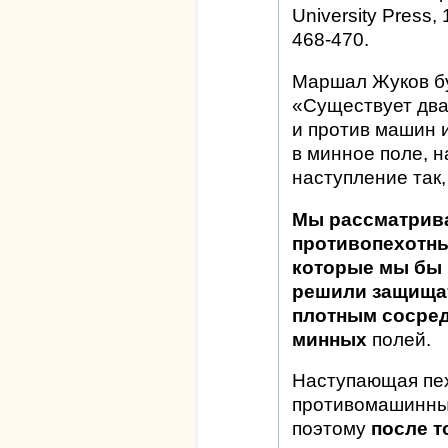
University Press,
468-470.
Маршал Жуков бу
«Существует два
и против машин и
в минное поле, 
наступление так,
Мы рассматрива
противопехотны
которые мы бы 
решили защищат
плотным сосред
минных
полей.
Наступающая пех
противомашинных
поэтому
после т