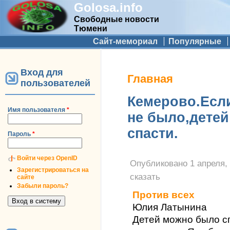
Golosa.info
Свободные новости
Тюмени
Дополнительное меню
Сайт-мемориал
Популярные
Вход для
Вы здесь
Главная
пользователей
Кемерово.Есл
Имя пользователя
*
не было,дете
спасти.
Пароль
*
Войти через OpenID
Опубликовано
1 апреля, 
Зарегистрироваться на
сказать
сайте
Забыли пароль?
Против всех
Юлия Латынина
Детей можно было с