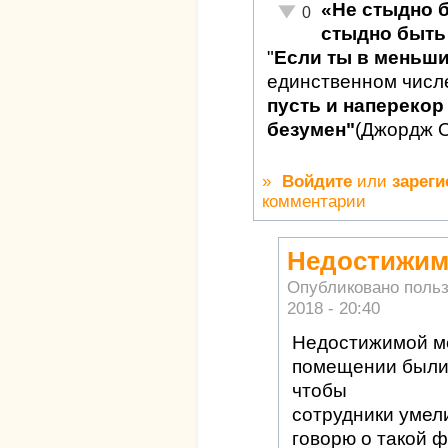
«Не стыдно 
Неадекватно!
0
стыдно быть 
"
Если ты в меньш
единственном числ
пусть и наперекор 
безумен"
(Джордж 
»
Войдите
или
зареги
комментарии
Недостижим
Опубликовано поль
2018 - 20:40
Недостижимой ме
помещении были
чтобы
сотрудники умел
говорю о такой 