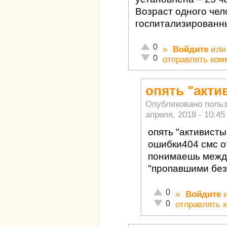
Возраст одного чел
госпитализированн
Отлично!
0
»
Войдите
ил
Неадекватно!
0
отправлять ком
опять "акти
Опубликовано поль
апреля, 2018 - 10:45
опять "активисты
ошибки404 смс о
понимаешь межд
"пропавшими без
Отлично!
0
»
Войдите
Неадекватно!
0
отправлять 