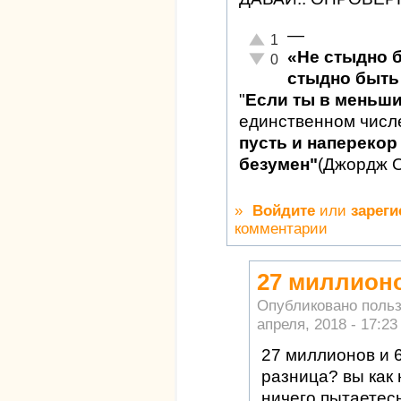
—
Отлично!
1
«Не стыдно 
Неадекватно!
0
стыдно быть 
"
Если ты в меньш
единственном числ
пусть и наперекор 
безумен"
(Джордж 
»
Войдите
или
зареги
комментарии
27 миллионо
Опубликовано поль
апреля, 2018 - 17:23
27 миллионов и 
разница? вы как
ничего пытаетесь