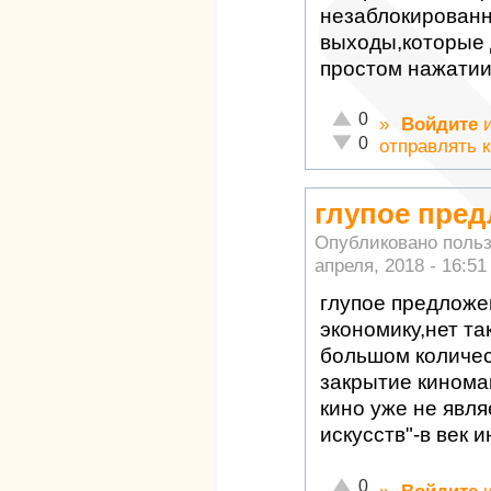
незаблокирован
выходы,которые 
простом нажатии
Отлично!
0
»
Войдите
Неадекватно!
0
отправлять 
глупое пре
Опубликовано поль
апреля, 2018 - 16:51
глупое предложе
экономику,нет та
большом количес
закрытие киномак
кино уже не явл
искусств"-в век 
Отлично!
0