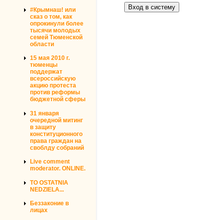
#Крымнаш! или
сказ о том, как
опрокинули более
тысячи молодых
семей Тюменской
области
15 мая 2010 г.
тюменцы
поддержат
всероссийскую
акцию протеста
против реформы
бюджетной сферы
31 января
очередной митинг
в защиту
конституционного
права граждан на
своблду собраний
Live comment
moderator. ONLINE.
TO OSTATNIA
NEDZIELA...
Беззаконие в
лицах