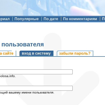
ориал
Популярные
По дате
По комментариям
П
ь пользователя
и
а сайте
вход в систему
(активная вкладка)
забыли пароль?
losa.info.
ующий вашему имени пользователя.