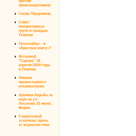
против
правозащитников
Снова Прудников.
Совет
инициативных
групп и граждан
Тюмени
Троллейбус - в
«Красную книгу»?
Флэшмоб
"Сцепка" 18
апреля 2008 года
в Тюмени
Химера
православного
клерикализма
Хроника борьбы за
парк на ул.
Логунова 25 июня.
Мэрия.
Социальный
эскапизм: прочь
от журналистики