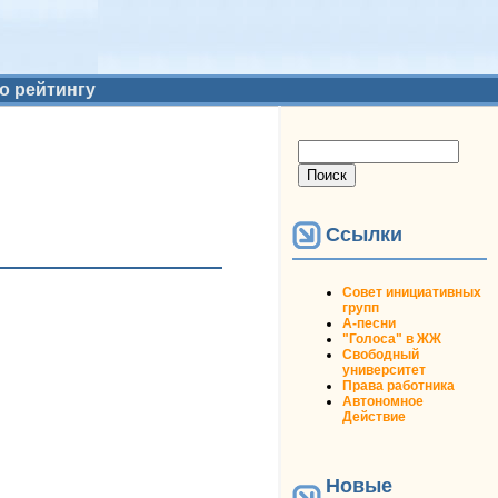
о рейтингу
Форма поиска
Поиск
Ссылки
Совет инициативных
групп
А-песни
"Голоса" в ЖЖ
Свободный
университет
Права работника
Автономное
Действие
Новые