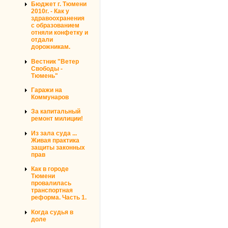
Бюджет г. Тюмени
2010г. - Как у
здравоохранения
с образованием
отняли конфетку и
отдали
дорожникам.
Вестник "Ветер
Свободы -
Тюмень"
Гаражи на
Коммунаров
За капитальный
ремонт милиции!
Из зала суда ...
Живая практика
защиты законных
прав
Как в городе
Тюмени
провалилась
транспортная
реформа. Часть 1.
Когда судья в
доле