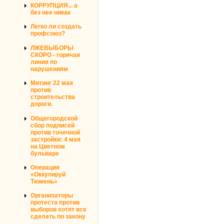
КОРРУПЦИЯ... а
без нее никак
Легко ли создать
профсоюз?
ЛЖЕВЫБОРЫ
СКОРО - горячая
линия по
нарушениям
Митинг 22 мая
против
строительства
дороги.
Общегородской
сбор подписей
против точечной
застройки: 4 мая
на Цветном
бульваре
Операция
«Оккупируй
Тюмень»
Организаторы
протеста против
выборов хотят все
сделать по закону