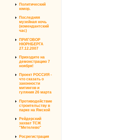
Политический
юмор.
Последняя
музейная ночь
(комендантский
час)
ПРИГОВОР
НЮРНБЕРГА
27.12.2007
Приходите на
демонстрацию 7
ноября!
Проект РОССИЯ -
что сказать о
законности
митингов и
гуляния 26 марта
Противодействие
строительству в
парке на Ямской
Рейдерский
захват ТСЖ
"Метелево"
Росрегистрация