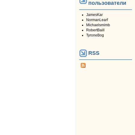
пользователи
JamesKar
NormanLearf
Michaelsmimb
RobertBaill
TyroneBog
RSS