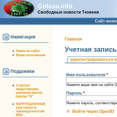
Golosa.info
Свободные новости Тюмени
Дополнительное меню
Сайт-мем
Навигация
Вы здесь
Главная
Учетная запис
Новое на сайте
Ваши голосования
Главные вкладк
зарегистрироваться н
Подшивки
Имя пользователя
*
Укажите ваше имя на сайте Go
Стартует
общественная
Пароль
*
кампания против
Центра "Э"
Укажите пароль, соответств
КОРРУПЦИОННЫЕ
уши торчат в
Войти через OpenID
законодательстве
ЖКХ