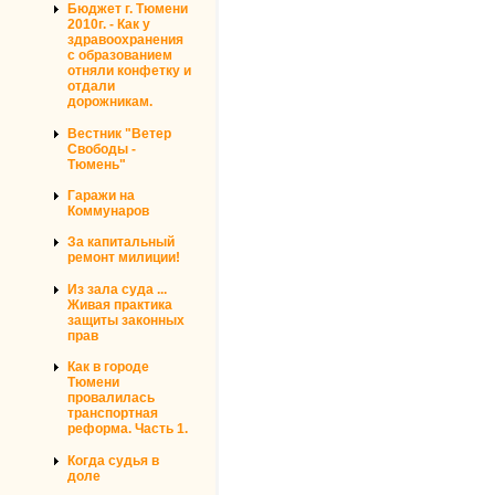
Бюджет г. Тюмени
2010г. - Как у
здравоохранения
с образованием
отняли конфетку и
отдали
дорожникам.
Вестник "Ветер
Свободы -
Тюмень"
Гаражи на
Коммунаров
За капитальный
ремонт милиции!
Из зала суда ...
Живая практика
защиты законных
прав
Как в городе
Тюмени
провалилась
транспортная
реформа. Часть 1.
Когда судья в
доле