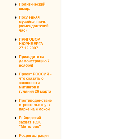
Политический
юмор.
Последняя
музейная ночь
(комендантский
час)
ПРИГОВОР
НЮРНБЕРГА
27.12.2007
Приходите на
демонстрацию 7
ноября!
Проект РОССИЯ -
что сказать о
законности
митингов и
гуляния 26 марта
Противодействие
строительству в
парке на Ямской
Рейдерский
захват ТСЖ
"Метелево"
Росрегистрация