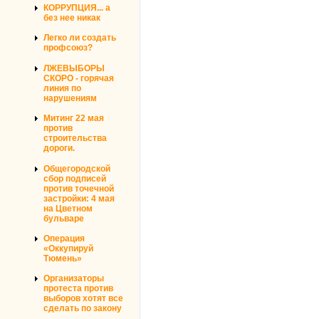
КОРРУПЦИЯ... а
без нее никак
Легко ли создать
профсоюз?
ЛЖЕВЫБОРЫ
СКОРО - горячая
линия по
нарушениям
Митинг 22 мая
против
строительства
дороги.
Общегородской
сбор подписей
против точечной
застройки: 4 мая
на Цветном
бульваре
Операция
«Оккупируй
Тюмень»
Организаторы
протеста против
выборов хотят все
сделать по закону