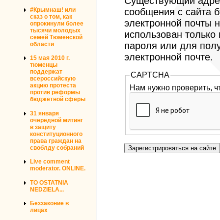
Существующий адрес
#Крымнаш! или
сообщения с сайта б
сказ о том, как
электронной почты н
опрокинули более
тысячи молодых
использован только
семей Тюменской
пароля или для пол
области
электронной почте.
15 мая 2010 г.
тюменцы
поддержат
CAPTCHA
всероссийскую
акцию протеста
Нам нужно проверить, ч
против реформы
бюджетной сферы
31 января
очередной митинг
в защиту
конституционного
права граждан на
своблду собраний
Live comment
moderator. ONLINE.
TO OSTATNIA
NEDZIELA...
Беззаконие в
лицах