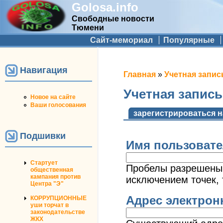
Golosa.info
Свободные новости
Тюмени
Дополнительное меню
Сайт-мемориал
Популярные
Навигация
Вы здесь
Главная
»
Учетная запис
Учетная запис
Новое на сайте
Ваши голосования
Главные вкладк
зарегистрироваться н
Подшивки
Имя пользоват
Стартует
Пробелы разрешены;
общественная
кампания против
исключением точек, 
Центра "Э"
Адрес электро
КОРРУПЦИОННЫЕ
уши торчат в
законодательстве
ЖКХ