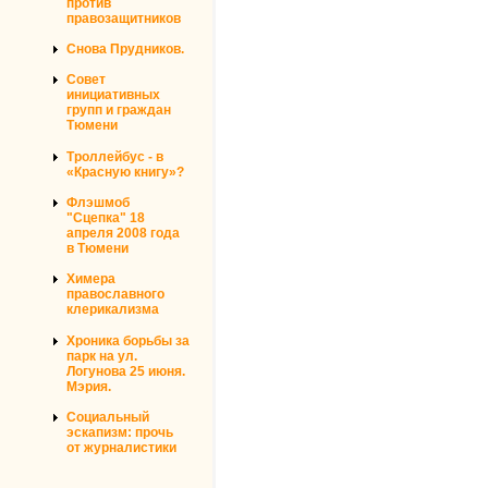
против
правозащитников
Снова Прудников.
Совет
инициативных
групп и граждан
Тюмени
Троллейбус - в
«Красную книгу»?
Флэшмоб
"Сцепка" 18
апреля 2008 года
в Тюмени
Химера
православного
клерикализма
Хроника борьбы за
парк на ул.
Логунова 25 июня.
Мэрия.
Социальный
эскапизм: прочь
от журналистики