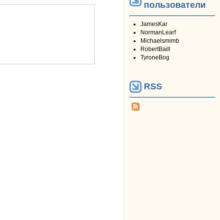
пользователи
JamesKar
NormanLearf
Michaelsmimb
RobertBaill
TyroneBog
RSS