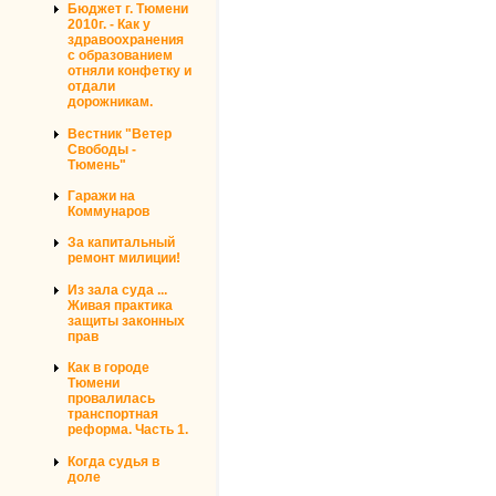
Бюджет г. Тюмени
2010г. - Как у
здравоохранения
с образованием
отняли конфетку и
отдали
дорожникам.
Вестник "Ветер
Свободы -
Тюмень"
Гаражи на
Коммунаров
За капитальный
ремонт милиции!
Из зала суда ...
Живая практика
защиты законных
прав
Как в городе
Тюмени
провалилась
транспортная
реформа. Часть 1.
Когда судья в
доле