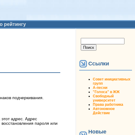
о рейтингу
Форма поиска
Поиск
Ссылки
Совет инициативных
групп
А-песни
"Голоса" в ЖЖ
Свободный
знаков подчеркивания.
университет
Права работника
Автономное
Действие
 этот адрес. Адрес
я восстановления пароля или
Новые