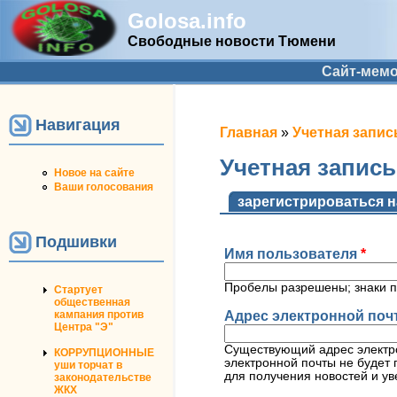
Golosa.info
Свободные новости Тюмени
Дополнительное меню
Сайт-мем
Навигация
Вы здесь
Главная
»
Учетная запис
Учетная запис
Новое на сайте
Ваши голосования
Главные вкладк
зарегистрироваться н
Подшивки
Имя пользователя
*
Пробелы разрешены; знаки п
Стартует
общественная
Адрес электронной по
кампания против
Центра "Э"
Существующий адрес электро
КОРРУПЦИОННЫЕ
электронной почты не будет 
уши торчат в
для получения новостей и ув
законодательстве
ЖКХ