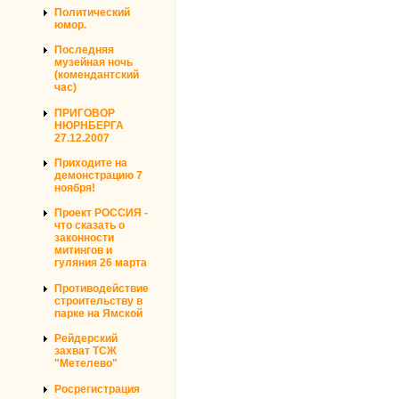
Политический
юмор.
Последняя
музейная ночь
(комендантский
час)
ПРИГОВОР
НЮРНБЕРГА
27.12.2007
Приходите на
демонстрацию 7
ноября!
Проект РОССИЯ -
что сказать о
законности
митингов и
гуляния 26 марта
Противодействие
строительству в
парке на Ямской
Рейдерский
захват ТСЖ
"Метелево"
Росрегистрация