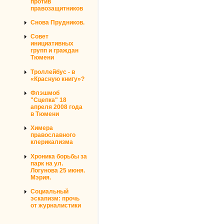
против
правозащитников
Снова Прудников.
Совет
инициативных
групп и граждан
Тюмени
Троллейбус - в
«Красную книгу»?
Флэшмоб
"Сцепка" 18
апреля 2008 года
в Тюмени
Химера
православного
клерикализма
Хроника борьбы за
парк на ул.
Логунова 25 июня.
Мэрия.
Социальный
эскапизм: прочь
от журналистики