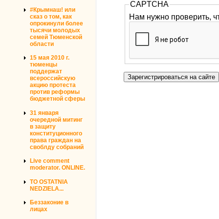
CAPTCHA
#Крымнаш! или
Нам нужно проверить, ч
сказ о том, как
опрокинули более
тысячи молодых
семей Тюменской
области
15 мая 2010 г.
тюменцы
поддержат
всероссийскую
акцию протеста
против реформы
бюджетной сферы
31 января
очередной митинг
в защиту
конституционного
права граждан на
своблду собраний
Live comment
moderator. ONLINE.
TO OSTATNIA
NEDZIELA...
Беззаконие в
лицах