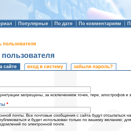
ориал
Популярные
По дате
По комментариям
П
ь пользователя
ь пользователя
и
а сайте
(активная вкладка)
вход в систему
забыли пароль?
унктуации запрещены, за исключением точек, тире, апострофов и 
чты
*
нной почты. Все почтовые сообщения с сайта будут отсылаться на
публиковаться и будет использован только по вашему желанию: дл
едомлений по электронной почте.