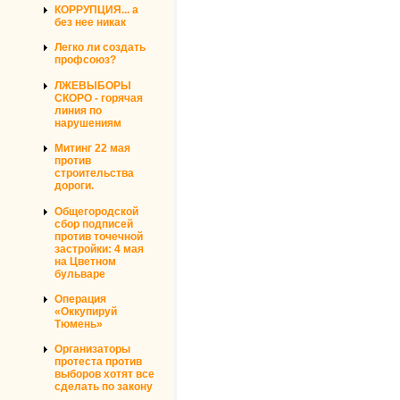
КОРРУПЦИЯ... а
без нее никак
Легко ли создать
профсоюз?
ЛЖЕВЫБОРЫ
СКОРО - горячая
линия по
нарушениям
Митинг 22 мая
против
строительства
дороги.
Общегородской
сбор подписей
против точечной
застройки: 4 мая
на Цветном
бульваре
Операция
«Оккупируй
Тюмень»
Организаторы
протеста против
выборов хотят все
сделать по закону