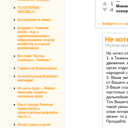
—
Отлично!
1
Мнени
TO OSTATNIA
Неадекватно!
-4
оскор
NEDZIELA...
Беззаконие в лицах
»
Войдите
или
з
Бюджет г. Тюмени
2010г. - Как у
здравоохранения с
Не хот
образованием отняли
конфетку и отдали
Опубликован
дорожникам.
Не хотел о
Вестник "Ветер
1- в Тюмен
Свободы - Тюмень"
движения, 
орган отде
Гаражи на Коммунаров
народной с
За капитальный ремонт
2- Ваше за
милиции!
от Вашего 
3-Ваши ссыл
Из зала суда ... Живая
настолько 
практика защиты
законных прав
дальнейшие
Тон Вашего
Как в городе Тюмени
такой умны
провалилась
хлам которы
транспортная реформа.
жизни- то у
Часть 1.
Прощайте.
Когда судья в доле