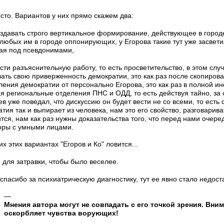
сто. Вариантов у них прямо скажем два:
здавать строго вертикальное формирование, действующее в городе
любых им в городе оппонирующих, у Егорова такие тут уже засвети
жая под псевдонимами,
сти разъяснительную работу, то есть просветительство, в этом сл
ать свою приверженность демократии, это как раз после скопирова
ления демократии от персонально Егорова, это как раз в полной 
я региональные отделения ПНС и ОДД, то есть действуя тайно, за
в уже поведал, что дискуссию он будет вести не со всеми, то есть 
тия так и выпирает из человека, нам это его свойство, разговарива
тся, нам как раз нужны доказательства того, что перед нами очер
оры с умными лицами.
их этих вариантах "Егоров и Ко" ловится...
, для затравки, чтобы было веселее.
 спасибо за психиатрическую диагностику, тут ее явно стало недоста
—
но!
Мнения автора могут не совпадать с его точкой зрения. Вни
кватно!
оскорбляет чувства ворующих!