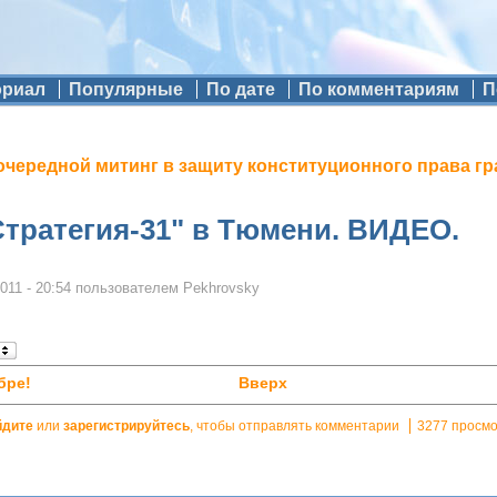
ориал
Популярные
По дате
По комментариям
П
очередной митинг в защиту конституционного права г
Стратегия-31" в Тюмени. ВИДЕО.
011 - 20:54
пользователем
Pekhrovsky
бре!
Вверх
йдите
или
зарегистрируйтесь
, чтобы отправлять комментарии
3277 просм