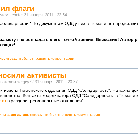
сил флаги
телем
schefer
31 января, 2011 - 22:54
 Солидарности? По документам ОДД у них в Тюмени нет представи
ра могут не совпадать с его точкой зрения. Внимание! Автор 
ующих!
ируйтесь
, чтобы отправлять комментарии
носили активисты
ователем
sergey72
31 января, 2011 - 23:37
ктивисты Тюменского отделения ОДД "Солидарность". На какие до
 непонятно. Контакты координатора ОДД "Солидарность" в Тюмени 
.ru
в разделе "региональные отделения".
или
зарегистрируйтесь
, чтобы отправлять комментарии