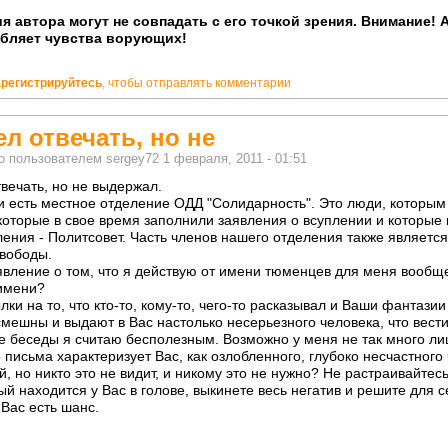
я автора могут не совпадать с его точкой зрения. Внимание! 
бляет чувства ворующих!
арегистрируйтесь
, чтобы отправлять комментарии
ел отвечать, но не
о пользователем
sergey72
1 февраля, 2011 - 01:51
твечать, но не выдержал.
и есть местное отделение ОДД "Солидарность". Это люди, которым
которые в свое время заполнили заявления о всуплении и которы
ления - Политсовет. Часть членов нашего отделения также являетс
вободы.
явление о том, что я действую от имени тюменцев для меня вообще
имени?
ки на то, что кто-то, кому-то, чего-то расказывал и Ваши фантазии 
смешны и выдают в Вас настолько несерьезного человека, что вести
 беседы я считаю бесполезным. Возможно у меня не так много лиш
 письма характеризует Вас, как озлобленного, глубоко несчастного 
й, но никто это не видит, и никому это не нужно? Не растраивайтес
й находится у Вас в голове, выкинете весь негатив и решите для с
 Вас есть шанс.