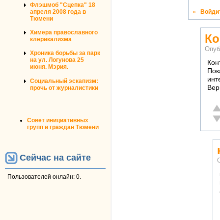
Флэшмоб "Сцепка" 18
апреля 2008 года в
»
Войди
Тюмени
Химера православного
Ко
клерикализма
Опуб
Хроника борьбы за парк
на ул. Логунова 25
Кон
июня. Мэрия.
Пок
инт
Социальный эскапизм:
Вер
прочь от журналистики
От
Не
Совет инициативных
групп и граждан Тюмени
Сейчас на сайте
Пользователей онлайн: 0.