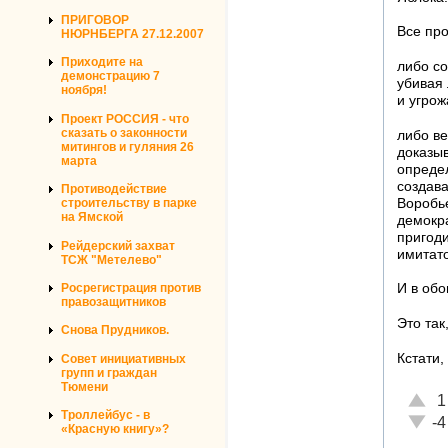
ПРИГОВОР
Все про
НЮРНБЕРГА 27.12.2007
Приходите на
либо со
демонстрацию 7
убивая 
ноября!
и угро
Проект РОССИЯ - что
сказать о законности
либо ве
митингов и гуляния 26
доказыв
марта
опреде
создава
Противодействие
Воробье
строительству в парке
на Ямской
демокра
пригоди
Рейдерский захват
имитат
ТСЖ "Метелево"
Росрегистрация против
И в обо
правозащитников
Это так
Снова Прудников.
Кстати,
Совет инициативных
групп и граждан
Тюмени
Отлич
1
Троллейбус - в
Неаде
-4
«Красную книгу»?