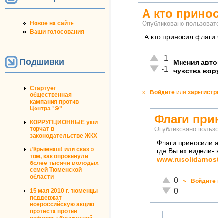
А кто прино
Новое на сайте
Опубликовано пользова
Ваши голосования
А кто приносил флаги
—
Отлично!
1
Подшивки
Мнения авто
Неадекватно!
-1
чувства вор
Стартует
»
Войдите
или
зарегистр
общественная
кампания против
Центра "Э"
Флаги при
КОРРУПЦИОННЫЕ уши
торчат в
Опубликовано польз
законодательстве ЖКХ
Флаги приносили а
#Крымнаш! или сказ о
где Вы их видели-
том, как опрокинули
www.rusolidarnost
более тысячи молодых
семей Тюменской
области
Отлично!
0
»
Войдите
Неадекватно!
0
15 мая 2010 г. тюменцы
поддержат
всероссийскую акцию
протеста против
реформы бюджетной