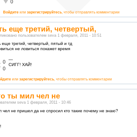
Неадекватно!
0
»
Войдите
или
зарегистрируйтесь
, чтобы отправлять комментарии
ть еще третий, четвертый,
ликовано пользователем
seva
1 февраля, 2011 - 10:51
ь еще третий, четвертый, пятый и тд
овиться не ловиться покажет время
—
лично!
0
СИГГ! ХАЙ!
адекватно!
0
йдите
или
зарегистрируйтесь
, чтобы отправлять комментарии
о ты мил чел не
ователем
seva
1 февраля, 2011 - 10:46
 чел не пришел да не спросил кто такие почему не знаю?
!