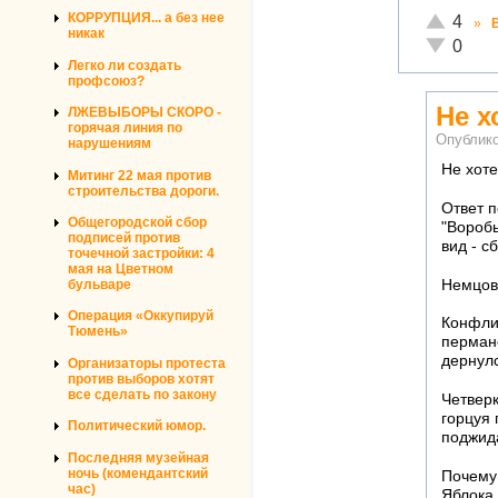
Отлично!
КОРРУПЦИЯ... а без нее
4
»
никак
Неадеква
0
Легко ли создать
профсоюз?
Не х
ЛЖЕВЫБОРЫ СКОРО -
горячая линия по
Опублик
нарушениям
Не хоте
Митинг 22 мая против
строительства дороги.
Ответ п
Общегородской сбор
"Вороб
подписей против
вид - сб
точечной застройки: 4
мая на Цветном
Немцов
бульваре
Операция «Оккупируй
Конфли
Тюмень»
пермане
дернулс
Организаторы протеста
против выборов хотят
все сделать по закону
Четвер
горцуя 
Политический юмор.
поджид
Последняя музейная
ночь (комендантский
Почему 
час)
Яблока.