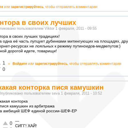
те
или
зарегистрируйтесь
, чтобы отправлять комментарии
нтора в своих лучших
ликовано пользователем
Viktor
1 февраля, 2011 - 09:55
тора в своих лучших традициях!
а одна её часть лупцует дубинками митингующих на площадях, друг
ернет-ресурсах не лояльных к режиму путиноидов-медвепутов:)
ной дорогой идете, товарищи!
лично!
1
»
Войдите
или
зарегистрируйтесь
, чтобы отправлять комментарии
адекватно!
0
какая конторка пися камушкин
Опубликовано пользователем
seva
1 февраля, 2011 - 10:52
какая конторка
пися камушкин из арбитража
а амбиций ШЕФ единой россии-ШЕФ-ЕР
—
Отлично!
0
СИГГ! ХАЙ!