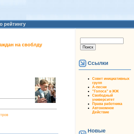
о рейтингу
Форма поиска
Поиск
раждан на своблду
Ссылки
Совет инициативных
групп
А-песни
"Голоса" в ЖЖ
Свободный
университет
Права работника
Автономное
Действие
отров
Новые