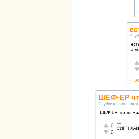
ес
Опуб
ест
а л
От
Не
»
Во
ШЕФ-ЕР чт
Опубликовано польз
ШЕФ-ЕР что ты мил
—
Отлично!
0
СИГГ! ХАЙ
Неадекватно!
0