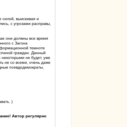
 силой, выискивая и
лись, с угрозами расправы,
учае они должны все время
нного с Загона
информационной темноте
 спиной граждан. Данный
с некоторыми не будет, уже
ть не со всеми, очень даже
едные псевдодемократы,
вать. )
мание! Автор регулярно