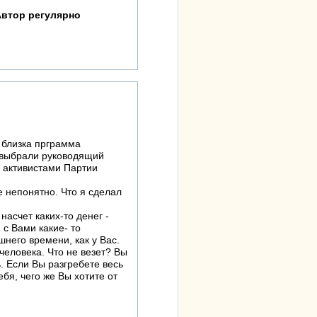
Автор регулярно
 близка прграмма
е выбрали руководящий
я активистами Партии
 непонятно. Что я сделал
насчет каких-то денег -
 с Вами какие- то
него времени, как у Вас.
человека. Что не везет? Вы
ь. Если Вы разгребете весь
ебя, чего же Вы хотите от