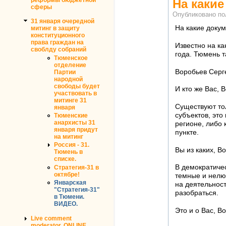
На каки
сферы
Опубликовано п
31 января очередной
На какие доку
митинг в защиту
конституционного
права граждан на
Известно на к
своблду собраний
года. Тюмень т
Тюменское
отделение
Воробьев Серг
Партии
народной
свободы будет
И кто же Вас,
участвовать в
митинге 31
Существуют то
января
субъектов, это
Тюменские
анархисты 31
регионе, либо 
января придут
пункте.
на митинг
Россия - 31.
Вы из каких, В
Тюмень в
списке.
В демократичес
Стратегия-31 в
октябре!
темные и нелюд
Январская
на деятельност
"Стратегия-31"
разобраться.
в Тюмени.
ВИДЕО.
Это и о Вас, В
Live comment
moderator. ONLINE.