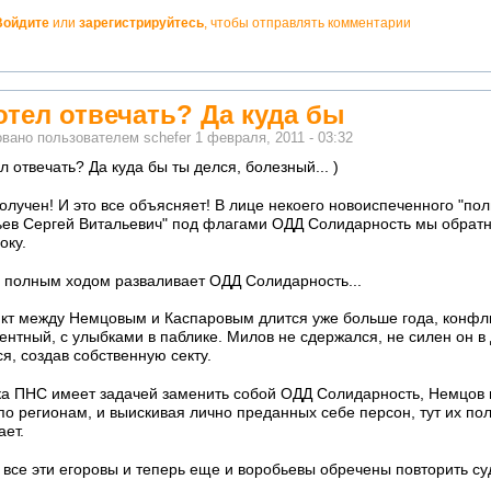
Войдите
или
зарегистрируйтесь
, чтобы отправлять комментарии
тно!
отел отвечать? Да куда бы
овано пользователем
schefer
1 февраля, 2011 - 03:32
л отвечать? Да куда бы ты делся, болезный... )
олучен! И это все объясняет! В лице некоего новоиспеченного "пол
ьев Сергей Витальевич" под флагами ОДД Солидарность мы обратн
оку.
 полным ходом разваливает ОДД Солидарность...
кт между Немцовым и Каспаровым длится уже больше года, конфли
нтный, с улыбками в паблике. Милов не сдержался, не силен он в 
я, создав собственную секту.
ка ПНС имеет задачей заменить собой ОДД Солидарность, Немцов 
по регионам, и выискивая лично преданных себе персон, тут их по
ает.
все эти егоровы и теперь еще и воробьевы обречены повторить с