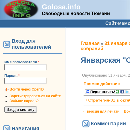
Golosa.info
Свободные новости Тюмени
Дополнительное меню
Сайт-мем
Вход для
Вы здесь
Главная
»
31 января 
пользователей
собраний
Январская "
Имя пользователя
*
Опубликовано
31 января, 2
Пароль
*
Прямое действие
Войти через OpenID
Зарегистрироваться на сайте
‹ Стратегия-31 в октя
Забыли пароль?
»
версия для печати
Во
Комментарии
Навигация