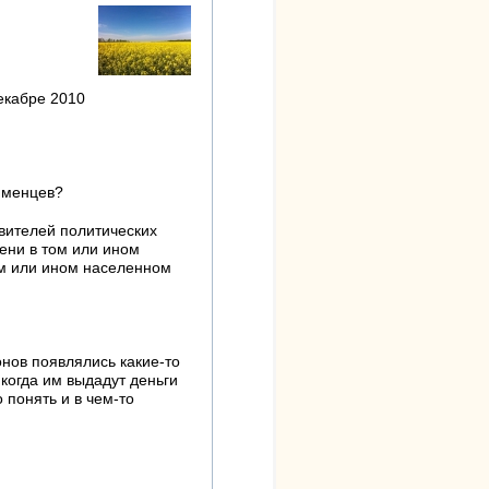
екабре 2010
тюменцев?
вителей политических
мени в том или ином
ом или ином населенном
онов появлялись какие-то
когда им выдадут деньги
 понять и в чем-то