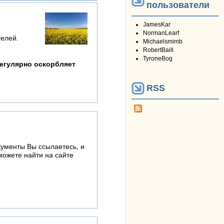
пользователи
JamesKar
NormanLearf
телей.
Michaelsmimb
RobertBaill
TyroneBog
регулярно оскорбляет
RSS
кументы Вы ссылаетесь, и
можете найти на сайте