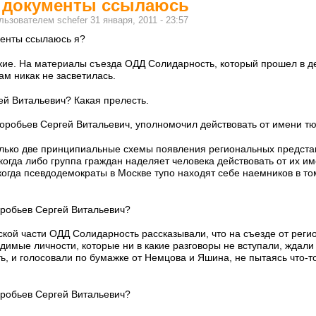
е документы ссылаюсь
ользователем
schefer
31 января, 2011 - 23:57
менты ссылаюсь я?
акие. На материалы съезда ОДД Солидарность, который прошел в д
ам никак не засветилась.
ей Витальевич? Какая прелесть.
 Воробьев Сергей Витальевич, уполномочил действовать от имени 
лько две принципиальные схемы появления региональных предста
 когда либо группа граждан наделяет человека действовать от их и
когда псевдодемократы в Москве тупо находят себе наемников в т
оробьев Сергей Витальевич?
кой части ОДД Солидарность рассказывали, что на съезде от реги
имые личности, которые ни в какие разговоры не вступали, ждали 
ь, и голосовали по бумажке от Немцова и Яшина, не пытаясь что-то
оробьев Сергей Витальевич?