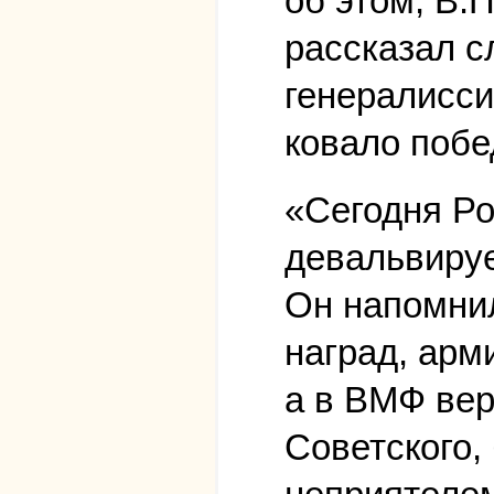
об этом, В.
рассказал с
генералисси
ковало побе
«Сегодня Ро
девальвируе
Он напомнил
наград, арм
а в ВМФ вер
Советского,