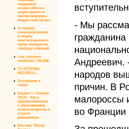
поддержат
вступитель
всероссийскую
акцию протеста
против реформы
бюджетной сферы
- Мы рассма
31 января
очередной митинг
гражданина 
в защиту
конституционного
права граждан на
национально
своблду собраний
Live comment
Андреевич. 
moderator. ONLINE.
TO OSTATNIA
народов выш
NEDZIELA...
Беззаконие в
причин. В Р
лицах
Бюджет г. Тюмени
малороссы и
2010г. - Как у
здравоохранения
с образованием
во Франции 
отняли конфетку и
отдали
дорожникам.
Вестник "Ветер
За прошедши