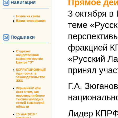
Прямое дей
Навигация
3 октября в
Новое на сайте
Ваши голосования
теме «Русск
перспективы
Подшивки
фракцией К
Стартует
общественная
«Русский Ла
кампания против
Центра "Э"
принял учас
КОРРУПЦИОННЫЕ
уши торчат в
законодательстве
ЖКХ
Г.А. Зюганов
#Крымнаш! или
сказ о том, как
национально
опрокинули более
тысячи молодых
семей Тюменской
области
Лидер КПРФ 
15 мая 2010 г.
тюменцы