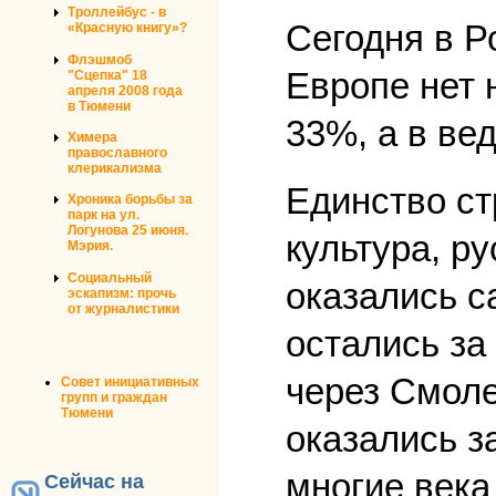
Троллейбус - в
Сегодня в Р
«Красную книгу»?
Флэшмоб
Европе нет 
"Сцепка" 18
апреля 2008 года
в Тюмени
33%, а в ве
Химера
православного
клерикализма
Единство ст
Хроника борьбы за
парк на ул.
Логунова 25 июня.
культура, р
Мэрия.
Социальный
оказались 
эскапизм: прочь
от журналистики
остались за
через Смоле
Совет инициативных
групп и граждан
Тюмени
оказались з
многие века
Сейчас на