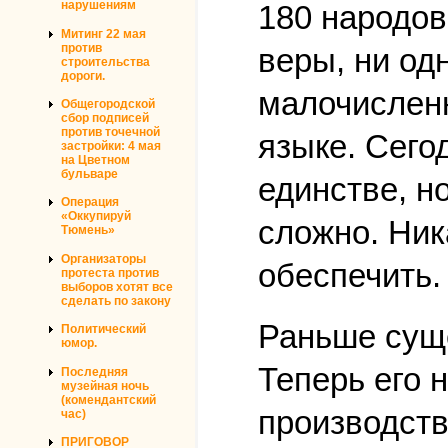
нарушениям
180 народов
Митинг 22 мая
против
веры, ни од
строительства
дороги.
малочислен
Общегородской
сбор подписей
против точечной
языке. Сего
застройки: 4 мая
на Цветном
бульваре
единстве, н
Операция
«Оккупируй
сложно. Ник
Тюмень»
Организаторы
обеспечить.
протеста против
выборов хотят все
сделать по закону
Раньше сущ
Политический
юмор.
Теперь его 
Последняя
музейная ночь
(комендантский
производств
час)
ПРИГОВОР