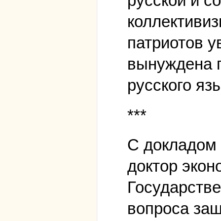
русской и с
коллективиз
патриотов у
вынуждена п
русского язы
***
С докладом 
доктор экон
Государстве
вопроса защ