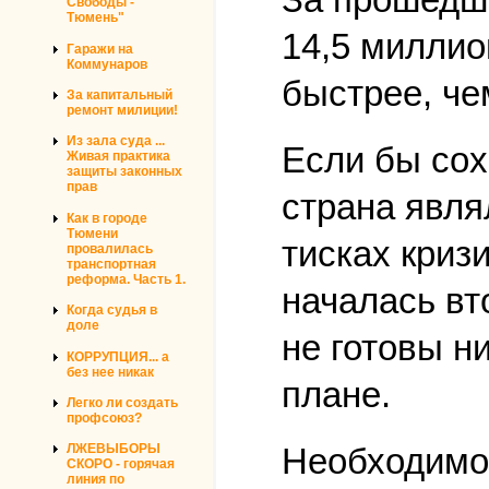
Свободы -
Тюмень"
14,5 миллио
Гаражи на
Коммунаров
быстрее, че
За капитальный
ремонт милиции!
Из зала суда ...
Если бы сох
Живая практика
защиты законных
прав
страна явля
Как в городе
Тюмени
тисках криз
провалилась
транспортная
реформа. Часть 1.
началась вт
Когда судья в
доле
не готовы н
КОРРУПЦИЯ... а
без нее никак
плане.
Легко ли создать
профсоюз?
Необходимо 
ЛЖЕВЫБОРЫ
СКОРО - горячая
линия по