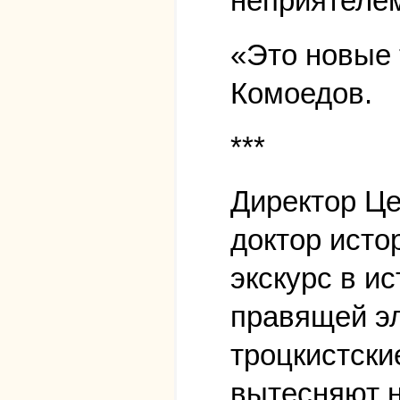
неприятеле
«Это новые 
Комоедов.
***
Директор Це
доктор исто
экскурс в и
правящей эл
троцкистски
вытесняют н