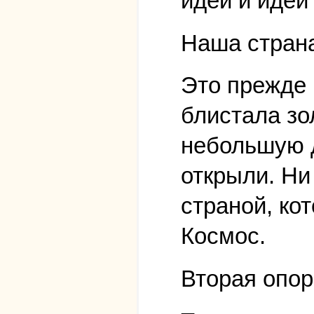
идеи и идей
Наша страна
Это прежде 
блистала зо
небольшую д
открыли. Ни
страной, ко
Космос.
Вторая опор