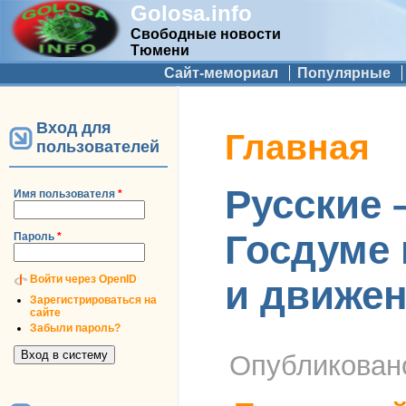
Golosa.info
Свободные новости
Тюмени
Дополнительное меню
Сайт-мемориал
Популярные
Вход для
Вы здесь
Главная
пользователей
Русские 
Имя пользователя
*
Госдуме
Пароль
*
Войти через OpenID
и движен
Зарегистрироваться на
сайте
Забыли пароль?
Опубликова