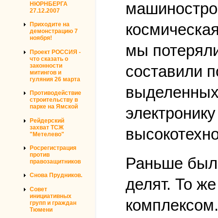
машинострое
НЮРНБЕРГА
27.12.2007
космическая
Приходите на
демонстрацию 7
ноября!
мы потеряли
Проект РОССИЯ -
что сказать о
составили п
законности
митингов и
гуляния 26 марта
выделенных 
Противодействие
строительству в
парке на Ямской
электронику
Рейдерский
захват ТСЖ
высокотехно
"Метелево"
Росрегистрация
против
Раньше были
правозащитников
Снова Прудников.
делят. То ж
Совет
инициативных
комплексом.
групп и граждан
Тюмени