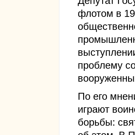
Депутат Го
флотом в 19
общественно
промышленно
выступлении
проблему со
вооруженных
По его мнен
играют воин
борьбы: свя