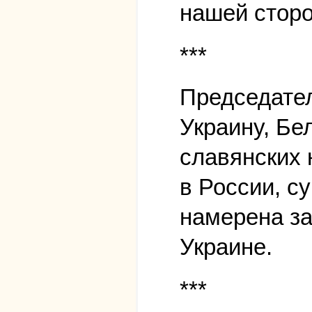
нашей сторо
***
Председател
Украину, Бе
славянских 
в России, с
намерена за
Украине.
***