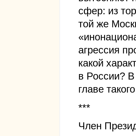
сфер: из то
той же Моск
«инонацион
агрессия пр
какой харак
в России? В
главе таког
***
Член Презид