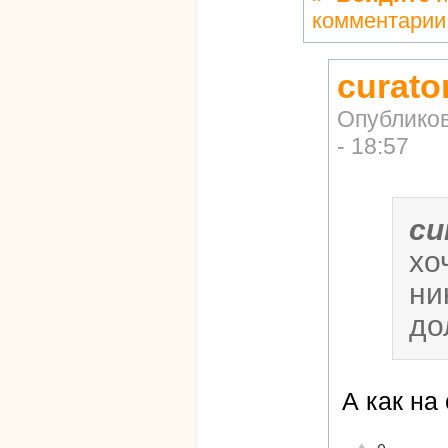
комментарии
curato
Опублико
- 18:57
cu
хо
ни
до
А как на 
Отлично!