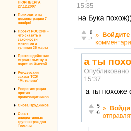
НЮРНБЕРГА
15:35
27.12.2007
Приходите на
на Бука похож))
демонстрацию 7
ноября!
Проект РОССИЯ -
Отлично!
8
»
Войдите
что сказать о
Неадекватно!
-7
законности
комментари
митингов и
гуляния 26 марта
Противодействие
а ты пох
строительству в
парке на Ямской
Опубликовано
Рейдерский
захват ТСЖ
15:37
"Метелево"
Росрегистрация
а ты похоже 
против
правозащитников
Отлично!
Снова Прудников.
5
»
Войди
Неадекватно!
-6
Совет
отправля
инициативных
групп и граждан
Тюмени