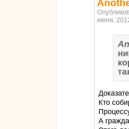
Anothe
Опублико
июня, 2012
An
ни
ко
та
Доказате
Кто соби
Процессу
А гражд