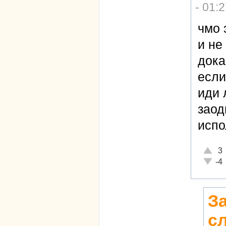
- 01:
чмо 
и не
дока
если
иди 
заод
испо
Отличн
3
Неадек
-4
З
с