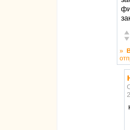
фи
за
От
Не
»
отп
2