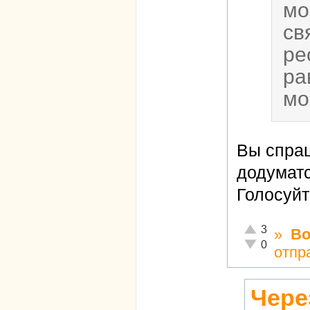
мо
св
ре
ра
мо
Вы спра
додуматс
Голосуйт
Отлично!
3
»
Во
Неадекватно!
0
отпр
Чере