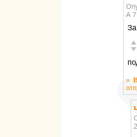
Оп
А
7
За
От
Не
по
»
отп
2