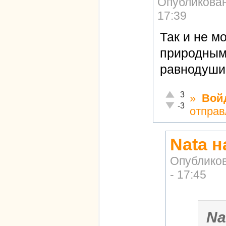
Опубликова
17:39
Так и не м
природным
равнодуши
Отлично!
3
»
Вой
Неадекватно!
-3
отправ
Nata н
Опублико
- 17:45
Na