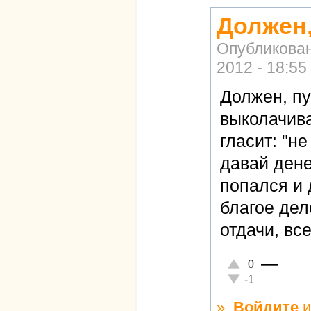
Должен,
Опубликова
2012 - 18:55
Должен, пу
выколачива
гласит: "н
давай дене
попался и 
благое дел
отдачи, вс
—
Отлично!
0
Неадекватно!
-1
»
Войдите
и