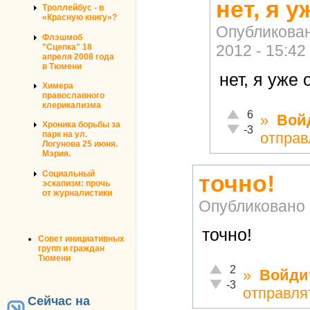
нет, я у
Троллейбус - в
«Красную книгу»?
Опубликова
Флэшмоб
2012 - 15:42
"Сцепка" 18
апреля 2008 года
в Тюмени
нет, я уже 
Химера
православного
клерикализма
Отлично!
6
»
Вой
Хроника борьбы за
Неадекватно!
-3
отправ
парк на ул.
Логунова 25 июня.
Мэрия.
Социальный
точно!
эскапизм: прочь
от журналистики
Опубликовано
точно!
Совет инициативных
групп и граждан
Тюмени
Отлично!
2
»
Войди
Неадекватно!
-3
отправля
Сейчас на