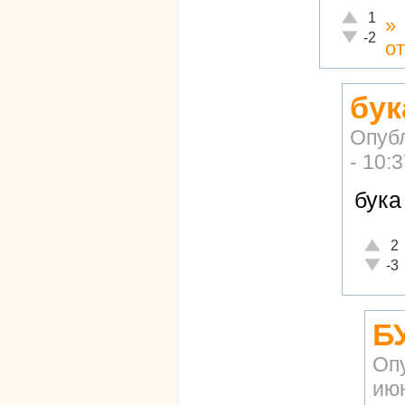
Отлично!
1
»
Неадекват
-2
о
бук
Опуб
- 10:
бука
Отличн
2
Неадек
-3
БУ
Оп
июн