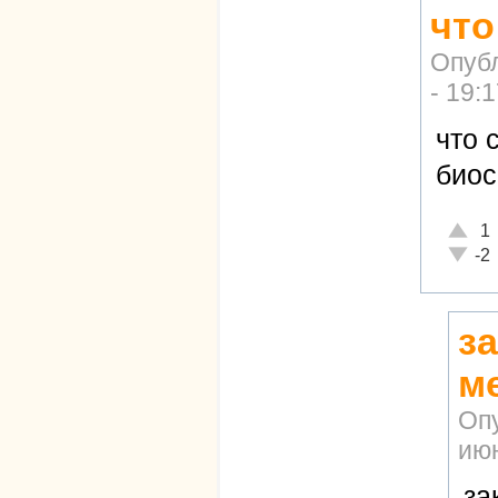
что
Опуб
- 19:
что 
био
Отличн
1
Неадек
-2
з
м
Оп
июн
за