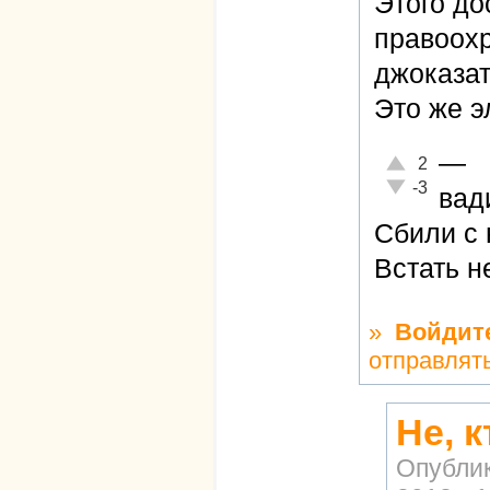
Этого до
правоох
джоказат
Это же э
—
Отлично!
2
Неадекватно!
-3
ва
Сбили с 
Встать н
»
Войдит
отправлят
Не, 
Опубли