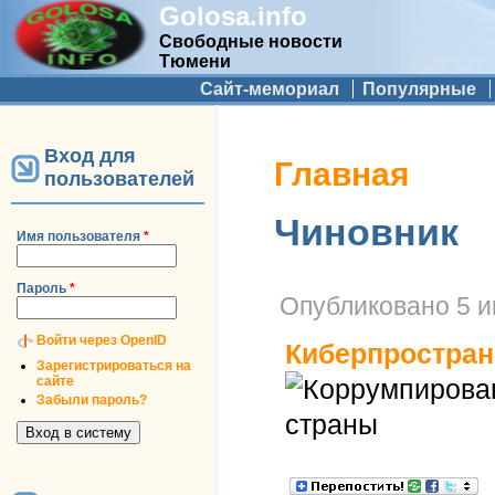
Golosa.info
Свободные новости
Тюмени
Дополнительное меню
Сайт-мемориал
Популярные
Вход для
Вы здесь
Главная
пользователей
Чиновник
Имя пользователя
*
Пароль
*
Опубликовано
5 и
Войти через OpenID
Киберпростран
Зарегистрироваться на
сайте
Забыли пароль?