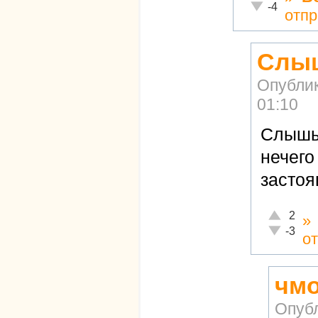
Неадекватно!
-4
отпр
Слыш
Опубли
01:10
Слышь 
нечего
застоя
Отлично!
2
»
Неадекват
-3
о
чмо
Опуб