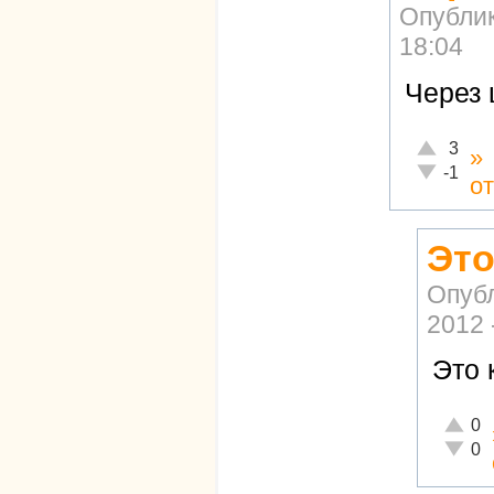
Опубли
18:04
Через 
Отлично!
3
»
Неадекват
-1
о
Это
Опуб
2012 
Это 
Отличн
0
Неадек
0