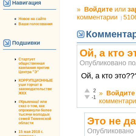
Навигация
»
Войдите
или
за
комментарии
510
Новое на сайте
Ваши голосования
Коммента
Подшивки
Ой, а кто 
Стартует
Опубликовано п
общественная
кампания против
Центра "Э"
Ой, а кто это??
КОРРУПЦИОННЫЕ
уши торчат в
законодательстве
Отлично!
2
»
Войдите
ЖКХ
Неадекватно!
-1
комментари
#Крымнаш! или
сказ о том, как
опрокинули более
тысячи молодых
Это не д
семей Тюменской
области
Опубликовано
15 мая 2010 г.
тюменцы