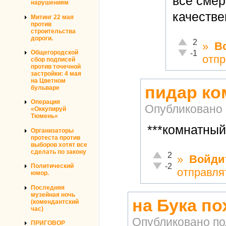
все смер
нарушениям
качестве
Митинг 22 мая
против
строительства
дороги.
Отлично!
2
»
В
Неадекватно!
-1
Общегородской
отпр
сбор подписей
против точечной
застройки: 4 мая
на Цветном
пидар к
бульваре
Операция
Опубликовано
«Оккупируй
Тюмень»
***комнатный
Организаторы
протеста против
выборов хотят все
сделать по закону
Отлично!
2
»
Войди
Неадекватно!
-2
Политический
отправля
юмор.
Последняя
музейная ночь
на Бука пох
(комендантский
час)
Опубликовано п
ПРИГОВОР