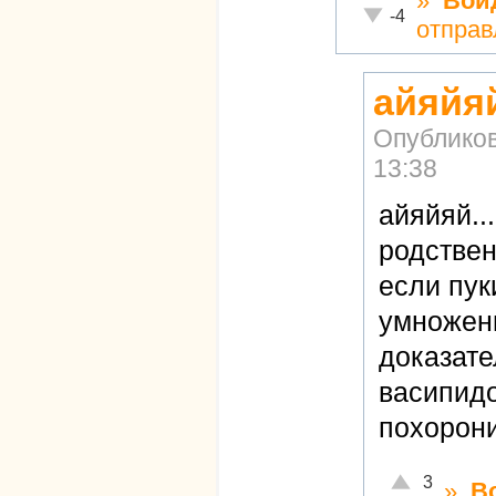
»
Вой
Неадекватно!
-4
отправ
айяйяй
Опублико
13:38
айяйяй..
родстве
если пук
умножени
доказате
васипидо
похорон
Отлично!
3
»
В