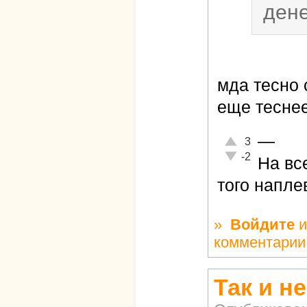
дене
мда тесно 
еще тесне
—
Отлично!
3
Неадекватно!
-2
На вс
того напле
»
Войдите
и
комментарии
Так и н