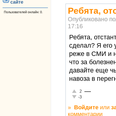
сайте
Ребята, от
Пользователей онлайн: 0.
Опубликовано п
17:16
Ребята, отстан
сделал? Я его 
реже в СМИ и н
что за болезне
давайте еще ч
навоза в перег
—
Отлично!
2
Неадекватно!
-3
»
Войдите
или
з
комментарии