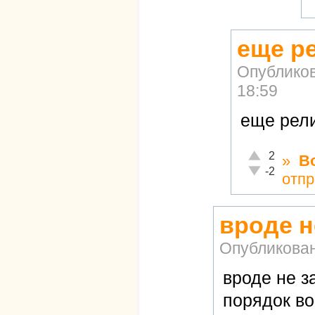
еще р
Опублико
18:59
еще рел
Отлично!
2
»
В
Неадекватно!
-2
отпр
вроде н
Опубликова
вроде не за
порядок во