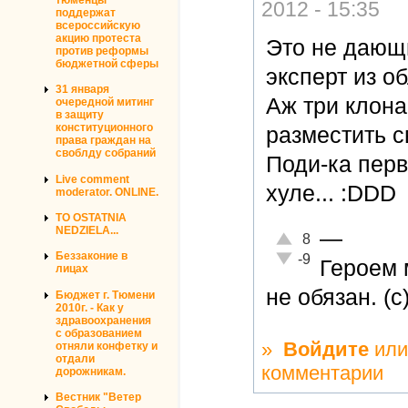
2012 - 15:35
поддержат
всероссийскую
акцию протеста
Это не дающи
против реформы
бюджетной сферы
эксперт из о
31 января
Аж три клона
очередной митинг
в защиту
конституционного
разместить с
права граждан на
своблду собраний
Поди-ка перв
Live comment
хуле... :DDD
moderator. ONLINE.
TO OSTATNIA
NEDZIELA...
—
Отлично!
8
Неадекватно!
Беззаконие в
-9
Героем 
лицах
не обязан. (с
Бюджет г. Тюмени
2010г. - Как у
здравоохранения
с образованием
»
Войдите
ил
отняли конфетку и
отдали
комментарии
дорожникам.
Вестник "Ветер