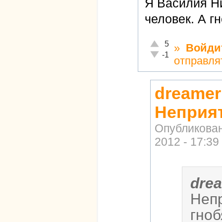
Я Василия Н
человек. А г
Отлично!
5
»
Войди
Неадекватно!
-1
отправля
dreamer
Неприя
Опубликова
2012 - 17:39
dre
Непр
гноб