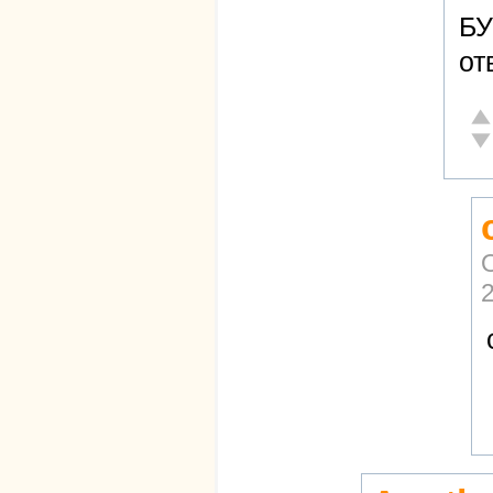
БУ
от
От
Не
2