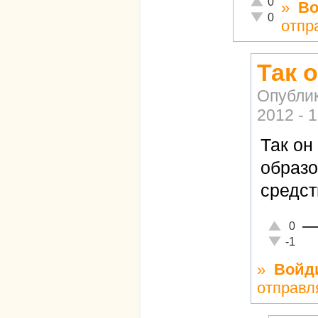
0
»
Во
Неадекватно!
0
отпр
Так 
Опубли
2012 - 
Так он
образо
средст
Отлично!
0
Неадекват
-1
»
Войд
отправл