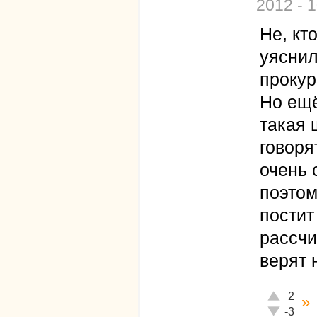
2012 - 
Не, кт
уяснил
прокур
Но ещё
такая 
говоря
очень 
поэтом
постит
рассчи
верят 
Отлично!
2
»
Неадекват
-3