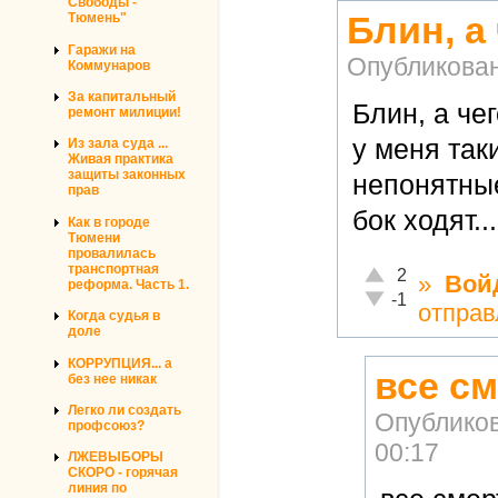
Свободы -
Блин, а
Тюмень"
Гаражи на
Опубликова
Коммунаров
За капитальный
Блин, а че
ремонт милиции!
у меня та
Из зала суда ...
Живая практика
защиты законных
непонятные
прав
бок ходят..
Как в городе
Тюмени
провалилась
транспортная
Отлично!
2
»
Вой
реформа. Часть 1.
Неадекватно!
-1
отправ
Когда судья в
доле
КОРРУПЦИЯ... а
все с
без нее никак
Легко ли создать
Опублико
профсоюз?
00:17
ЛЖЕВЫБОРЫ
СКОРО - горячая
линия по