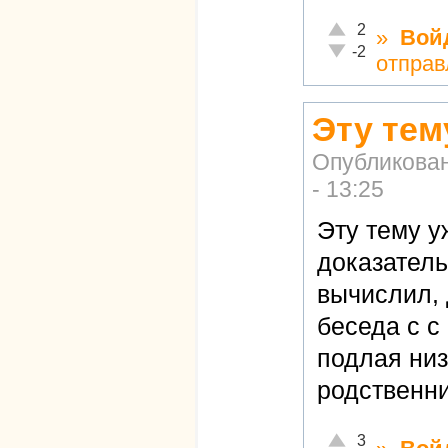
Отлично!
2
»
Вой
Неадекватно!
-2
отправ
Эту тем
Опубликова
- 13:25
Эту тему у
доказатель
вычислил, 
беседа с с
подлая низ
родственни
Отлично!
3