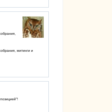
собрания,
собрания, митинги и
ппозицией"!