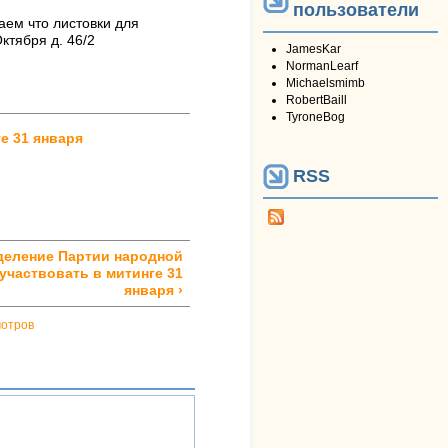
пользователи
ем что листовки для
ктября д. 46/2
JamesKar
NormanLearf
Michaelsmimb
RobertBaill
TyroneBog
е 31 января
RSS
деление Партии народной
участвовать в митинге 31
января ›
мотров