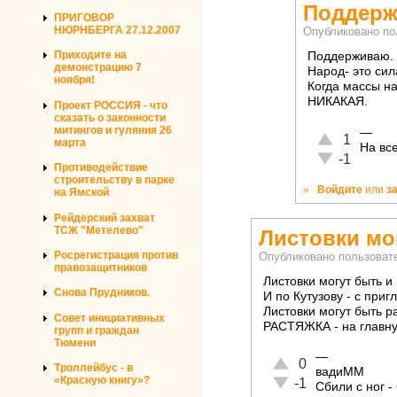
Поддерж
ПРИГОВОР
НЮРНБЕРГА 27.12.2007
Опубликовано п
Приходите на
Поддерживаю.
демонстрацию 7
Народ- это сил
ноября!
Когда массы на
НИКАКАЯ.
Проект РОССИЯ - что
сказать о законности
митингов и гуляния 26
—
Отлично!
1
марта
На все
Неадекватно!
-1
Противодействие
строительству в парке
»
Войдите
или
з
на Ямской
Рейдерский захват
ТСЖ "Метелево"
Листовки мо
Росрегистрация против
Опубликовано пользова
правозащитников
Листовки могут быть и
Снова Прудников.
И по Кутузову - с пр
Листовки могут быть р
Совет инициативных
РАСТЯЖКА - на главн
групп и граждан
Тюмени
—
Отлично!
0
Троллейбус - в
вадиММ
«Красную книгу»?
Неадекватно!
-1
Сбили с ног -