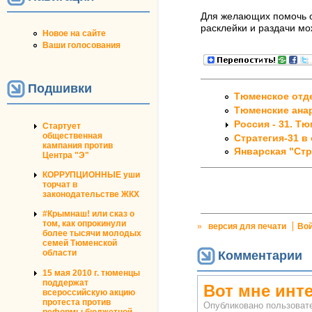
Для желающих помочь о
расклейки и раздачи мо
Новое на сайте
Ваши голосования
Подшивки
Тюменское отде
Тюменские анар
Россия - 31. Тю
Стартует
общественная
Стратегия-31 в 
кампания против
Январская "Стр
Центра "Э"
КОРРУПЦИОННЫЕ уши
торчат в
законодательстве ЖКХ
#Крымнаш! или сказ о
том, как опрокинули
»
версия для печати
Во
более тысячи молодых
семей Тюменской
области
Комментарии
15 мая 2010 г. тюменцы
поддержат
Вот мне инте
всероссийскую акцию
протеста против
Опубликовано пользова
реформы бюджетной