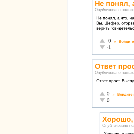
Не понял, 
Опубликовано польз
Не понял, а что, н
Вы, Шефер, оторва
верить "свидетельс
Отлично!
0
»
Войдите
Неадекватно!
-1
Ответ про
Опубликовано польз
Ответ прост. Высл
Отлично!
0
»
Войдите
Неадекватно!
0
Хорошо, 
Опубликовано п
Хорошо, а есл