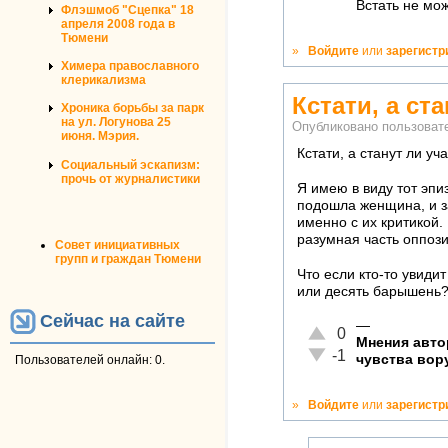
Встать не мо
Флэшмоб "Сцепка" 18
апреля 2008 года в
Тюмени
»
Войдите
или
зарегистр
Химера православного
клерикализма
Кстати, а ст
Хроника борьбы за парк
на ул. Логунова 25
Опубликовано пользова
июня. Мэрия.
Кстати, а станут ли у
Социальный эскапизм:
прочь от журналистики
Я имею в виду тот эпи
подошла женщина, и за
именно с их критикой.
разумная часть оппоз
Совет инициативных
групп и граждан Тюмени
Что если кто-то увиди
или десять барышень?
Сейчас на сайте
—
Отлично!
0
Мнения авто
Неадекватно!
-1
чувства вор
Пользователей онлайн: 0.
»
Войдите
или
зарегистр