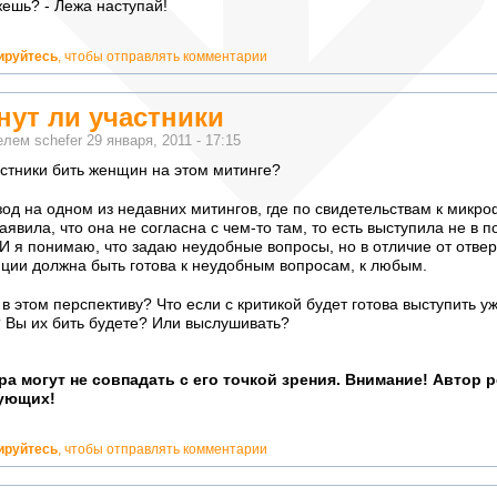
жешь? - Лежа наступай!
ируйтесь
, чтобы отправлять комментарии
анут ли участники
телем
schefer
29 января, 2011 - 17:15
частники бить женщин на этом митинге?
зод на одном из недавних митингов, где по свидетельствам к микр
явила, что она не согласна с чем-то там, то есть выступила не в 
 И я понимаю, что задаю неудобные вопросы, но в отличие от отве
иции должна быть готова к неудобным вопросам, к любым.
т в этом перспективу? Что если с критикой будет готова выступить у
 Вы их бить будете? Или выслушивать?
ра могут не совпадать с его точкой зрения. Внимание! Автор 
ующих!
ируйтесь
, чтобы отправлять комментарии