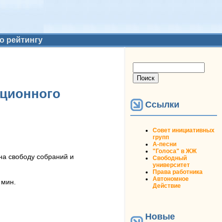
о рейтингу
Форма поиска
Поиск
уционного
Ссылки
Совет инициативных
групп
А-песни
"Голоса" в ЖЖ
на свободу собраний и
Свободный
университет
Права работника
Автономное
 мин.
Действие
Новые