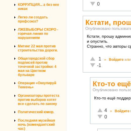
Неадекватно!
0
КОРРУПЦИЯ... а без нее
никак
Легко ли создать
Кстати, про
профсоюз?
Опубликовано пользова
ЛЖЕВЫБОРЫ СКОРО -
горячая линия по
Кстати, прошу админис
нарушениям
и опустить.
Митинг 22 мая против
Странно, что авторы с
строительства дороги.
Отлично!
1
Общегородской сбор
»
Войдите
ил
подписей против
Неадекватно!
-1
точечной застройки: 4
мая на Цветном
бульваре
Кто-то ещ
Операция «Оккупируй
Тюмень»
Опубликовано польз
Организаторы протеста
Кто-то ещё поддер
против выборов хотят
все сделать по закону
Отлично!
4
»
Войдите
Политический юмор.
Неадекватно!
0
Последняя музейная
ночь (комендантский
час)