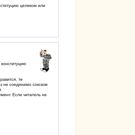
нституцию целиком или
и конституцию
нравится, те
раз не соединимо союзом
.
умент. Если читатель не