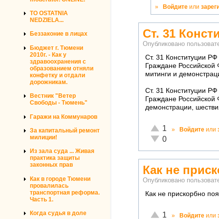
»
Войдите
или
зарег
TO OSTATNIA
NEDZIELA...
Ст. 31 Конст
Беззаконие в лицах
Опубликовано пользова
Бюджет г. Тюмени
2010г. - Как у
Ст. 31 Конституции Р
здравоохранения с
Граждане Российской 
образованием отняли
митинги и демонстрац
конфетку и отдали
дорожникам.
Ст. 31 Конституции Р
Вестник "Ветер
Граждане Российской 
Свободы - Тюмень"
демонстрации, шестви
Гаражи на Коммунаров
Отлично!
1
»
Войдите
или
За капитальный ремонт
милиции!
Неадекватно!
0
Из зала суда ... Живая
практика защиты
законных прав
Как не прис
Как в городе Тюмени
Опубликовано пользова
провалилась
транспортная реформа.
Как не прискорбно поя
Часть 1.
Отлично!
Когда судья в доле
1
»
Войдите
или