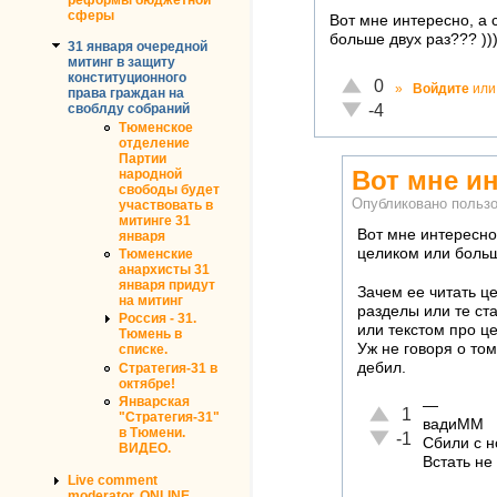
сферы
Вот мне интересно, а
больше двух раз??? )))
31 января очередной
митинг в защиту
конституционного
Отлично!
0
»
Войдите
ил
права граждан на
Неадекватно!
своблду собраний
-4
Тюменское
отделение
Партии
Вот мне ин
народной
свободы будет
Опубликовано польз
участвовать в
митинге 31
Вот мне интересно
января
целиком или больше
Тюменские
анархисты 31
января придут
Зачем ее читать це
на митинг
разделы или те ст
Россия - 31.
или текстом про ц
Тюмень в
Уж не говоря о том
списке.
дебил.
Стратегия-31 в
октябре!
Январская
—
Отлично!
1
"Стратегия-31"
вадиММ
в Тюмени.
Неадекватно!
-1
Сбили с н
ВИДЕО.
Встать не
Live comment
moderator. ONLINE.