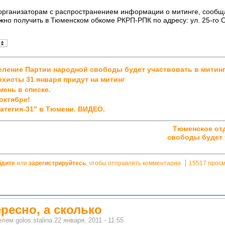
рганизаторам с распространением информации о митинге, сообща
жно получить в Тюменском обкоме РКРП-РПК по адресу: ул. 25-го О
ление Партии народной свободы будет участвовать в митинг
хисты 31 января придут на митинг
мень в списке.
октябре!
атегия-31" в Тюмени. ВИДЕО.
Тюменское от
свободы будет 
йдите
или
зарегистрируйтесь
, чтобы отправлять комментарии
15517 прос
ресно, а сколько
телем
golos.stalina
22 января, 2011 - 11:55