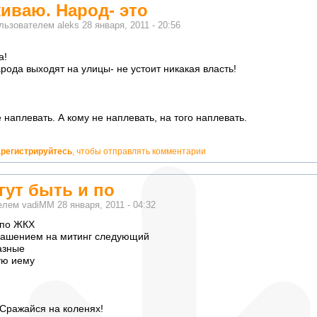
иваю. Народ- это
ользователем
aleks
28 января, 2011 - 20:56
а!
рода выходят на улицы- не устоит никакая власть!
 наплевать. А кому не наплевать, на того наплевать.
арегистрируйтесь
, чтобы отправлять комментарии
гут быть и по
телем
vadiMM
28 января, 2011 - 04:32
 по ЖКХ
иглашением на митинг следующий
азные
ую иему
 Сражайся на коленях!