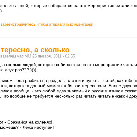
 сколько людей, которые собираются на это мероприятие читали ко
)
и
зарегистрируйтесь
, чтобы отправлять комментарии
тересно, а сколько
ователем
vadiMM
25 января, 2011 - 02:55
, а сколько людей, которые собираются на это мероприятие читал
 двух раз??? )))),
ликом - она разбита на разделы, статьи и пункты - читай, как тебе 
атьи, которые в данный момент тебя заинтересовали. Более двух 
еликом вообще, - это любой едва знакомый с русским языком скажет
, что вообще не требуется несколько раз читать читать никакой док
ог - Сражайся на коленях!
 можешь? - Лежа наступай!