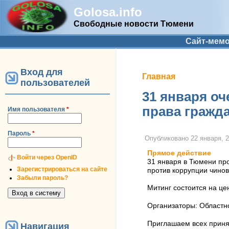
Golosa.info
Свободные новости Тюмени
Дополнительное меню
Сайт-мем
Вход для
Вы здесь
Главная
пользователей
31 января о
права гражд
Имя пользователя
*
Пароль
*
Опубликовано
22 января, 2
Прямое действие
Войти через OpenID
31 января в Тюмени про
Зарегистрироваться на сайте
против коррупции чинов
Забыли пароль?
Митинг состоится на це
Организаторы: Областно
Приглашаем всех принят
Навигация