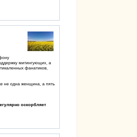
офону
поддержку митингующих, а
ртикаленных фанатиков,
же не одна женщина, а пять
регулярно оскорбляет