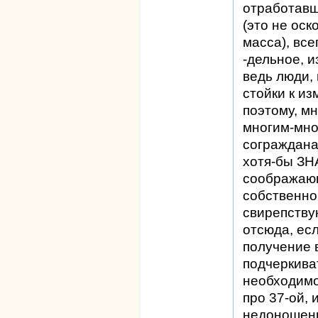
отработавш
(это не ос
масса), все
-дельное, и
ведь люди, 
стойки к и
поэтому, мн
многим-мно
сограждана
хотя-бы З
соображающ
собственно
свирепству
отсюда, есл
получение в
подчеркиват
необходимо
про 37-ой, 
недоношенн