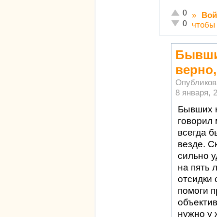
Отлично!
0
»
Вой
Неадекватно!
0
чтобы
Бывши
верно,
Опубликов
8 января, 2
Бывших н
говорил 
всегда б
везде. С
сильно у
на пять 
отсидки 
помоги 
объектив
нужно у 