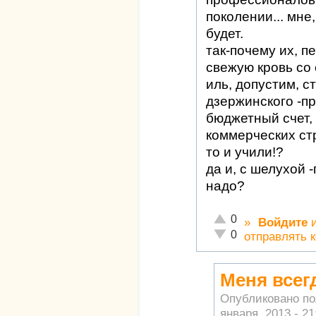
поколении... мне
будет.
так-почему их, 
свежую кровь со 
иль, допустим, 
дзержинского -п
бюджетный счет, 
коммерческих стр
то и учили!?
да и, с шелухой 
надо?
Отлично!
0
»
Войдите
Неадекватно!
0
отправлять 
Меня всег
Опубликовано п
января, 2013 - 21