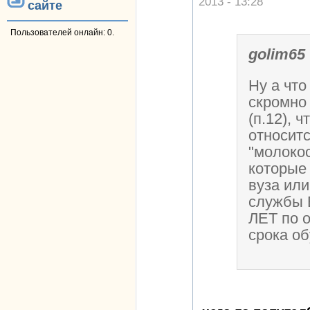
2013 - 13:28
сайте
Пользователей онлайн: 0.
golim65
Ну а что
скромно
(п.12), ч
относитс
"молоко
которые
вуза ил
службы
ЛЕТ по 
срока об