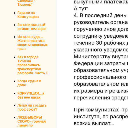
Свободы -
выкупными платежам
Тюмень"
А тут:
Гаражи на
4. В последний день
Коммунаров
руководитель органа
За капитальный
поручению иное дол
ремонт милиции!
сотруднику уведомле
Из зала суда ...
Живая практика
течение 30 рабочих 
защиты законных
указанного уведомл
прав
Министерству внутр
Как в городе
Тюмени
Федерации затраты 
провалилась
транспортная
образовательном уч
реформа. Часть 1.
профессионального 
Когда судья в
образовательном ил
доле
их размера и реквиз
КОРРУПЦИЯ... а
перечисления средст
без нее никак
Легко ли создать
При коммунистах -тр
профсоюз?
института, по расп
ЛЖЕВЫБОРЫ
СКОРО - горячая
всяких выплат...
линия по