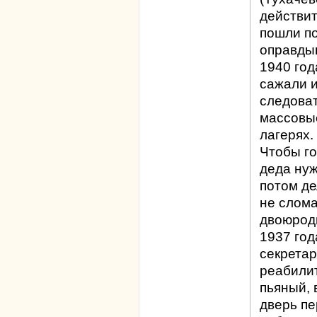
действи
пошли по
оправдыв
1940 год
сажали и
следоват
массовы
лагерях.
Чтобы го
деда нуж
потом де
не слома
двоюрод
1937 год
секретар
реабили
пьяный, 
дверь пе