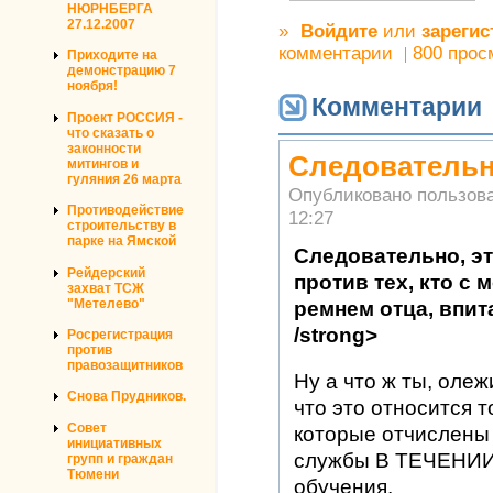
НЮРНБЕРГА
27.12.2007
»
Войдите
или
зарегис
комментарии
800 прос
Приходите на
демонстрацию 7
ноября!
Комментарии
Проект РОССИЯ -
что сказать о
законности
Следовательн
митингов и
гуляния 26 марта
Опубликовано пользов
Противодействие
12:27
строительству в
парке на Ямской
Следовательно, э
Рейдерский
против тех, кто с 
захват ТСЖ
"Метелево"
ремнем отца, впита
/strong>
Росрегистрация
против
правозащитников
Ну а что ж ты, олеж
Снова Прудников.
что это относится т
Совет
которые отчислены 
инициативных
службы В ТЕЧЕНИИ 
групп и граждан
Тюмени
обучения.