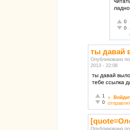
читать
ладно
Отличн
0
Неадек
0
ты давай 
Опубликовано п
2013 - 22:08
ты давай выло
тебе ссылка д
Отлично!
1
»
Войди
Неадекватно!
0
отправля
[quote=Ол
Опубликовано п