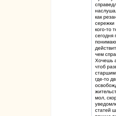
справедл
наслушал
как реза
сережки 
кого-то 
сегодня 
понимаю 
действи
чем спра
Хочешь а
чтоб раз
старшим
где-то д
освобожд
жительст
мол, ско
уведомле
статей ш