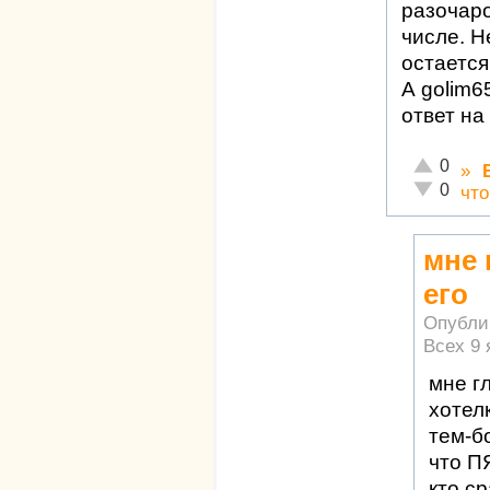
разочаро
числе. Н
остается
А golim6
ответ на
Отлично!
0
»
Неадекват
0
что
мне 
его
Опубли
Всех
9 
мне гл
хотел
тем-б
что П
кто с