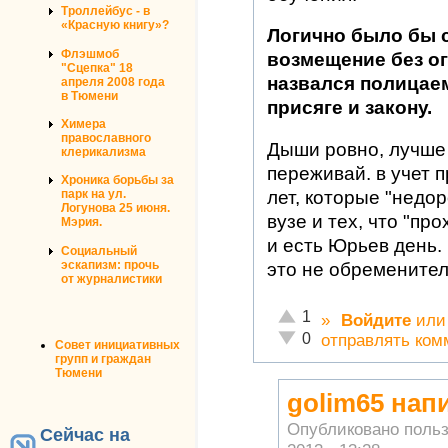
Троллейбус - в
«Красную книгу»?
Логично было бы 
Флэшмоб
возмещение без огр
"Сцепка" 18
назвался полицаем
апреля 2008 года
в Тюмени
присяге и закону.
Химера
православного
Дыши ровно, лучше 
клерикализма
переживай. в учет 
Хроника борьбы за
лет, которые "недо
парк на ул.
Логунова 25 июня.
вузе и тех, что "про
Мэрия.
и есть Юрьев день.
Социальный
эскапизм: прочь
это не обременител
от журналистики
Отлично!
1
»
Войдите
ил
Неадекватно!
0
отправлять ком
Совет инициативных
групп и граждан
Тюмени
golim65 напи
Опубликовано поль
Сейчас на