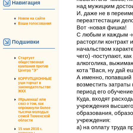
Навигация
над мужицким достои
И, даже не в переим
Новое на сайте
переаттестации дело
Ваши голосования
Вот -новая фишка!
С любым и каждым -
расторгли контракт 
Подшивки
начальством характ
чего) -поступают, ка
Стартует
общественная
алкоголика, выжимаю
кампания против
кота "Вася, ну дай е
Центра "Э"
А именно, попавший
КОРРУПЦИОННЫЕ
уши торчат в
возместить затраты 
законодательстве
период его обучение,
ЖКХ
Куда, входят расход
#Крымнаш! или
сказ о том, как
учреждения высшег
опрокинули более
образования, образо
тысячи молодых
семей Тюменской
учреждения:
области
а) на оплату труда 
15 мая 2010 г.
тюменцы