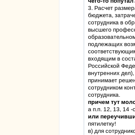
чего-то попутал
3. Расчет разме
бюджета, затрач
сотрудника в об
высшего професс
образовательном
подлежащих воз
соответствующи
входящим в сост
Российской Феде
внутренних дел),
принимает решен
сотрудником кон
сотрудника.
причем тут мол
а п.п. 12, 13, 14
или переучивш
пятилетку!
в) для сотрудник