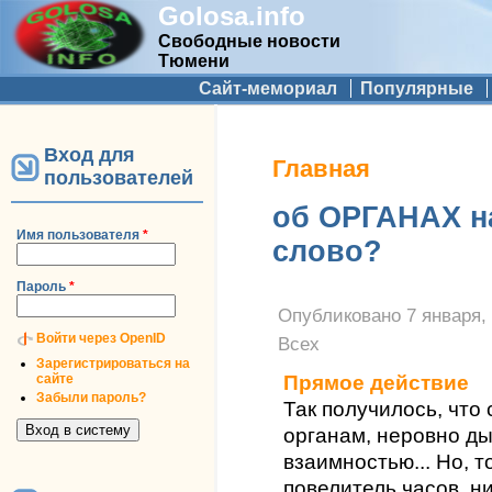
Golosa.info
Свободные новости
Тюмени
Дополнительное меню
Сайт-мемориал
Популярные
Вход для
Вы здесь
Главная
пользователей
об ОРГАНАХ н
Имя пользователя
*
слово?
Пароль
*
Опубликовано
7 января, 
Войти через OpenID
Всех
Зарегистрироваться на
сайте
Прямое действие
Забыли пароль?
Так получилось, что 
органам, неровно ды
взаимностью... Но, т
повелитель часов, н