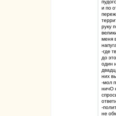
пудог
и по 
переж
терри
руку 
велики
меня 
напуг
-где 
до это
один 
двадц
них в
-мол 
ничО 
спрос
ответ
-поли
не об