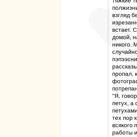
тяжкие т
полжизни
взгляд б
изрезанн
встает. 
домой, н
никого. 
случайно
пэпээсни
рассказы
пропал, 
фотограф
потрепан
"Я, говор
петух, а
петухами
тех пор 
всякого 
работы и