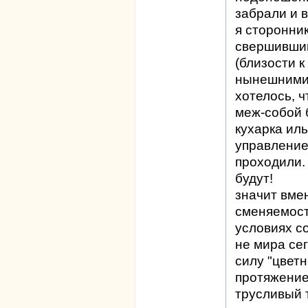
забрали и 
я сторонник
свершивши
(близости к
нынешними 
хотелось, 
меж-собой 
кухарка ил
управление
проходили.
будут!
значит вме
сменяемост
условиях с
не мира сег
силу "цветн
протяжение
трусливый т