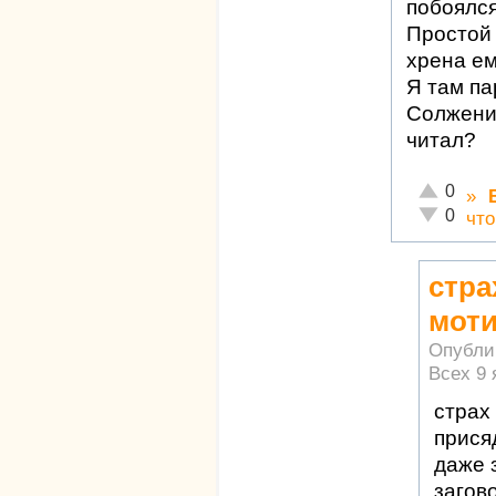
побоялся
Простой 
хрена ем
Я там па
Солжени
читал?
Отлично!
0
»
Неадекват
0
что
стра
моти
Опубли
Всех
9 
страх
прися
даже 
загово