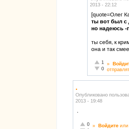
2013 - 22:12
[quote=Олег К
ты вот был с
но надеюсь -
ты себя, к кри
она и так сме
Отлично!
1
»
Войди
Неадекватно!
0
отправля
.
Опубликовано пользов
2013 - 19:48
.
Отлично!
0
»
Войдите
ил