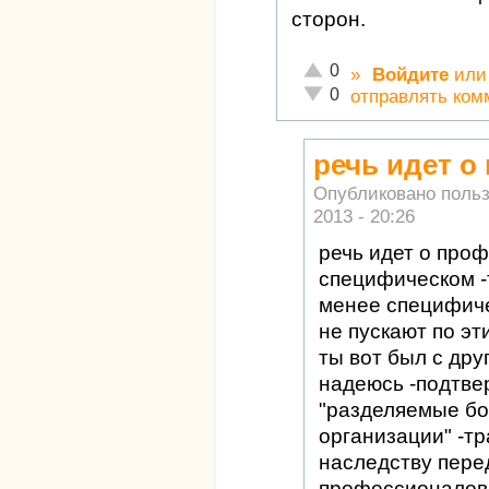
сторон.
Отлично!
0
»
Войдите
ил
Неадекватно!
0
отправлять ком
речь идет 
Опубликовано поль
2013 - 20:26
речь идет о про
специфическом -т
менее специфиче
не пускают по эти
ты вот был с дру
надеюсь -подтве
"разделяемые б
организации" -тр
наследству пере
профессионалов 