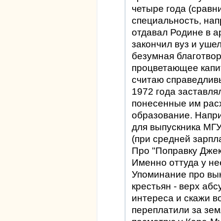
четыре года (сравн
специальность, нап
отдавал Родине в а
закончил вуз и уше
безумная благотво
процветающее капи
считаю справедливы
1972 года заставля
понесенные им рас
образование. Напр
для выпускника МГУ
(при средней зарпл
Про "Поправку Дже
Именно оттуда у нее
Упоминание про вы
крестьян - верх аб
интереса и скажи во
переплатили за земл