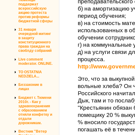
преподавательского 
поддержат
б) на амортизацию у
всероссийскую
акцию протеста
период обучения;
против реформы
бюджетной сферы
в) на стоимость мат
использованных в о
31 января
очередной митинг
обучении сотруднико
в защиту
конституционного
г) на коммунальные 
права граждан на
своблду собраний
д) на услуги связи 
процесса.
Live comment
moderator. ONLINE.
http://www.governme
TO OSTATNIA
NEDZIELA...
Это, что за выкупно
Беззаконие в
вольные хлеба? Он ч
лицах
Российского начитал
Бюджет г. Тюмени
Дык, там и то послаб
2010г. - Как у
здравоохранения
"Крестьянин обязан
с образованием
помещику 20 % выку
отняли конфетку и
отдали
% вносило государс
дорожникам.
погашать её в течен
Вестник "Ветер