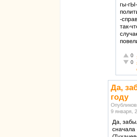
гы-гЫ-
полит
-справ
так-ч
случа
повел
Отличн
0
Неадек
0
Да, за
году
Опубликов
9 января, 2
Да, забы
сначала
(Тухачев