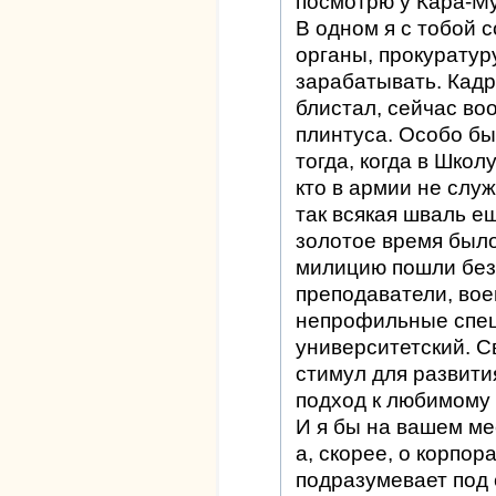
посмотрю у Кара-Му
В одном я с тобой с
органы, прокуратуру
зарабатывать. Кадр
блистал, сейчас во
плинтуса. Особо б
тогда, когда в Школ
кто в армии не служ
так всякая шваль е
золотое время было 
милицию пошли бе
преподаватели, вое
непрофильные спец
университетский. С
стимул для развити
подход к любимому 
И я бы на вашем ме
а, скорее, о корпор
подразумевает под