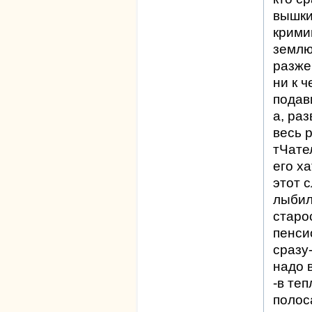
вышки
крими
землю
разже
ни к ч
подав
а, ра
весь 
тЧате
его х
этот 
лыбилс
старо
пенси
сразу
надо 
-в теп
полоса