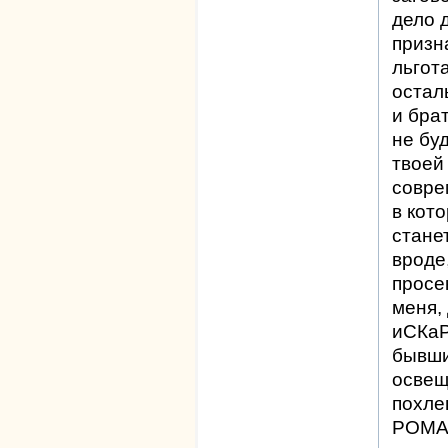
дело 
призн
льгот
остал
и бра
не бу
твоей
совре
в кот
стане
вроде
просе
меня,
иСКаР
бывши
освещ
похле
РОМА