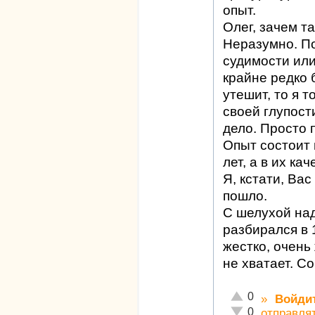
опыт.
Олег, зачем т
Неразумно. По
судимости или
крайне редко 
утешит, то я т
своей глупост
дело. Просто 
Опыт состоит 
лет, а в их к
Я, кстати, Вас
пошло.
С шелухой над
разбирался в 
жестко, очень
не хватает. С
Отлично!
0
»
Войди
Неадекватно!
0
отправля