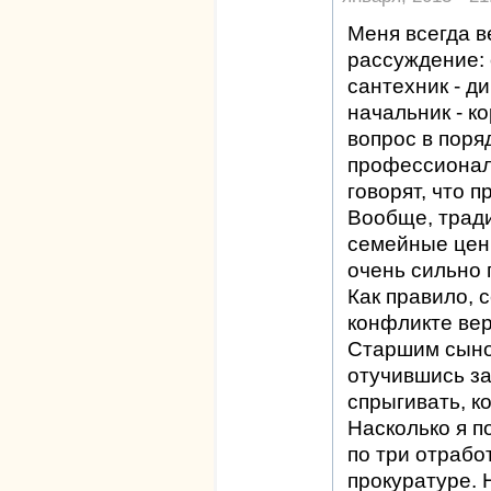
Меня всегда 
рассуждение: 
сантехник - д
начальник - к
вопрос в поря
профессионали
говорят, что п
Вообще, трад
семейные цен
очень сильно 
Как правило, 
конфликте вер
Старшим сыно
отучившись за
спрыгивать, к
Насколько я п
по три отрабо
прокуратуре.