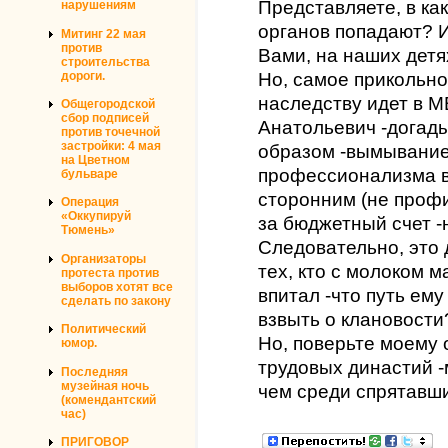
Представляете, в ка
нарушениям
органов попадают? И 
Митинг 22 мая
против
Вами, на наших детя
строительства
дороги.
Но, самое прикольное
наследству идет в 
Общегородской
сбор подписей
Анатольевич -догады
против точечной
застройки: 4 мая
образом -вымывание
на Цветном
профессионализма в
бульваре
сторонним (не проф
Операция
«Оккупируй
за бюджетный счет -н
Тюмень»
Следовательно, это 
Организаторы
тех, кто с молоком м
протеста против
выборов хотят все
впитал -что путь ему
сделать по закону
взвыть о клановости
Политический
Но, поверьте моему 
юмор.
трудовых династий 
Последняя
музейная ночь
чем среди спрятавши
(комендантский
час)
ПРИГОВОР