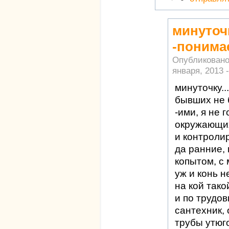
минуточк
-понима
Опубликован
января, 2013 -
минуточку..
бывших не 
-ими, я не 
окружающих
и контроли
да ранние, 
копытом, с 
уж и конь н
на кой так
и по трудо
сантехник, 
трубы утюго