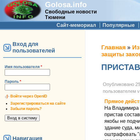
Golosa.info
Свободные новости
Тюмени
Дополнительное меню
Сайт-мемориал
Популярные
Вход для
Вы здесь
Главная
»
Из
пользователей
защиты зако
ПРИСТА
Имя пользователя
*
Пароль
*
Опубликовано
29
пользователем
v
Войти через OpenID
Прямое дейст
Зарегистрироваться на сайте
На Владимира
Забыли пароль?
пристав состав
якобы не подч
здание суда, м
оштрафовать "н
Навигация