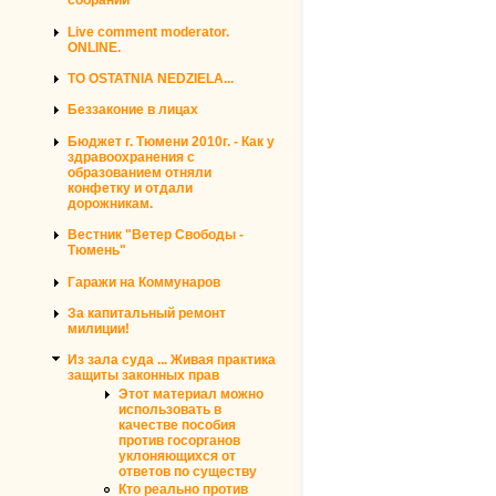
собраний
Live comment moderator.
ONLINE.
TO OSTATNIA NEDZIELA...
Беззаконие в лицах
Бюджет г. Тюмени 2010г. - Как у
здравоохранения с
образованием отняли
конфетку и отдали
дорожникам.
Вестник "Ветер Свободы -
Тюмень"
Гаражи на Коммунаров
За капитальный ремонт
милиции!
Из зала суда ... Живая практика
защиты законных прав
Этот материал можно
использовать в
качестве пособия
против госорганов
уклоняющихся от
ответов по существу
Кто реально против