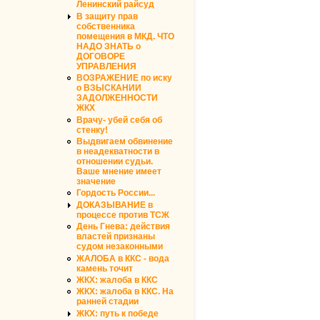
Ленинский райсуд
В защиту прав
собственника
помещения в МКД. ЧТО
НАДО ЗНАТЬ о
ДОГОВОРЕ
УПРАВЛЕНИЯ
ВОЗРАЖЕНИЕ по иску
о ВЗЫСКАНИИ
ЗАДОЛЖЕННОСТИ
ЖКХ
Врачу- убей себя об
стенку!
Выдвигаем обвинение
в неадекватности в
отношении судьи.
Ваше мнение имеет
значение
Гордость России...
ДОКАЗЫВАНИЕ в
процессе против ТСЖ
День Гнева: действия
властей признаны
судом незаконными
ЖАЛОБА в ККС - вода
камень точит
ЖКХ: жалоба в ККС
ЖКХ: жалоба в ККС. На
ранней стадии
ЖКХ: путь к победе