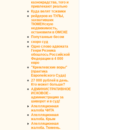
казнокрадства, того и
привлекают реально
Куда велят тсжвики
рейдеров из ТУЛЫ,
захвативших
ТЮМЕНскую
недвижимость,
остановили в ОМСКЕ
Попутанные бесом
скоро суд
Одно слово адвоката
Генри Резника
обошлось Российской
Федерации в 4 000
евро
"Кремлевские воры"
(практика
Европейского Суда)
27 000 рублей в день.
Кто может больше?
АДМИНИСТРАТИВНОЕ
ИСКОВОЕ -
администрацию за
шиворот и в суд!
Апелляционная
жалоба ЧИТА
Апелляционная
жалоба. Крым
Апелляционная
жалоба. Тюмень.