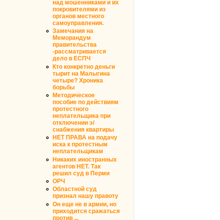
над мошенниками и их
покровителями из
органов местного
самоуправления.
Замечания на
Меморандум
правительства
-рассматривается
дело в ЕСПЧ
Кто конкретно деньги
тырит на Малыгина
четыре? Хроника
борьбы
Методическое
пособие по действиям
протестного
неплательщика при
отключении э/
снабжения квартиры
НЕТ ПРАВА на подачу
иска к протестным
неплательщикам
Никаких иностранных
агентов НЕТ. Так
решил суд в Перми
ОРЧ
Областной суд
признал нашу правоту
Он еще не в армии, но
приходится сражаться
против ...