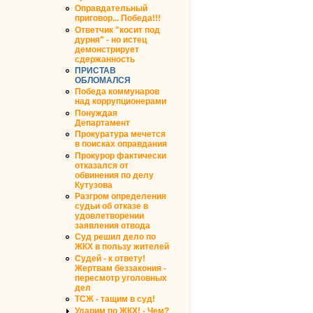
Оправдательный
приговор... Победа!!!
Ответчик "косит под
дурня" - но истец
демонстрирует
сдержанность
ПРИСТАВ
ОБЛОМАЛСЯ
Победа коммунаров
над коррупционерами
Понуждая
Департамент
Прокуратура мечется
в поисках оправдания
Прокурор фактически
отказался от
обвинения по делу
Кутузова
Разгром определения
судьи об отказе в
удовлетворении
заявления отвода
Суд решил дело по
ЖКХ в пользу жителей
Судей - к ответу!
Жертвам беззакония -
пересмотр уголовных
дел
ТСЖ - тащим в суд!
Ударим по ЖКХ! - Чем?