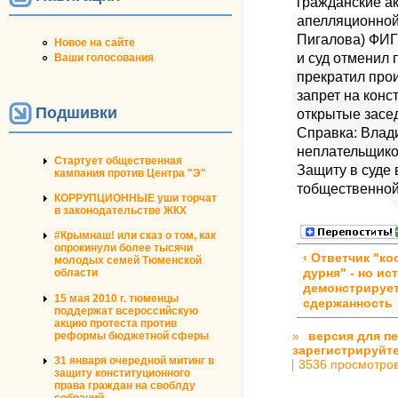
гражданские а
апелляционной 
Пигалова) ФИ
Новое на сайте
и суд отменил 
Ваши голосования
прекратил прои
запрет на кон
Подшивки
открытые засе
Справка: Влад
неплательщико
Стартует общественная
Защиту в суде 
кампания против Центра "Э"
тобщественной 
КОРРУПЦИОННЫЕ уши торчат
в законодательстве ЖКХ
#Крымнаш! или сказ о том, как
опрокинули более тысячи
‹ Ответчик "ко
молодых семей Тюменской
дурня" - но ис
области
демонстрируе
15 мая 2010 г. тюменцы
сдержанность
поддержат всероссийскую
акцию протеста против
»
версия для п
реформы бюджетной сферы
зарегистрируйт
31 января очередной митинг в
3536 просмотро
защиту конституционного
права граждан на своблду