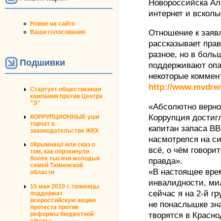
Новороссийска Ал
интернет и вскол
Новое на сайте
Отношение к заяв
Ваши голосования
рассказывает пра
разное, но в боль
Подшивки
поддерживают опа
некоторые коммен
http://www.mvdre
Стартует общественная
кампания против Центра
"Э"
«Абсолютно верно
Коррупция достиг
КОРРУПЦИОННЫЕ уши
торчат в
капитан запаса ВВ
законодательстве ЖКХ
насмотрелся на си
#Крымнаш! или сказ о
всё, о чём говори
том, как опрокинули
более тысячи молодых
правда».
семей Тюменской
«В настоящее вре
области
инвалидности, ми
15 мая 2010 г. тюменцы
сейчас я на 2-й гр
поддержат
всероссийскую акцию
не понаслышке зна
протеста против
творятся в Красно
реформы бюджетной
сферы