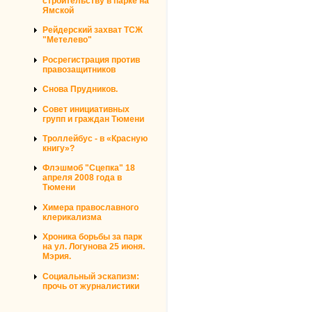
строительству в парке на
Ямской
Рейдерский захват ТСЖ
"Метелево"
Росрегистрация против
правозащитников
Снова Прудников.
Совет инициативных
групп и граждан Тюмени
Троллейбус - в «Красную
книгу»?
Флэшмоб "Сцепка" 18
апреля 2008 года в
Тюмени
Химера православного
клерикализма
Хроника борьбы за парк
на ул. Логунова 25 июня.
Мэрия.
Социальный эскапизм:
прочь от журналистики