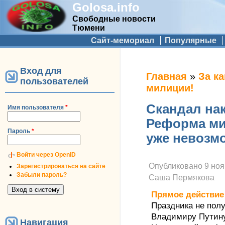
Golosa.info
Свободные новости
Тюмени
Дополнительное меню
Сайт-мемориал
Популярные
Вход для
Вы здесь
Главная
»
За к
пользователей
милиции!
Скандал нак
Имя пользователя
*
Реформа ми
Пароль
*
уже невозм
Войти через OpenID
Опубликовано
9 ноя
Зарегистрироваться на сайте
Забыли пароль?
Саша Пермякова
Прямое действие
Праздника не пол
Владимиру Путин
Навигация