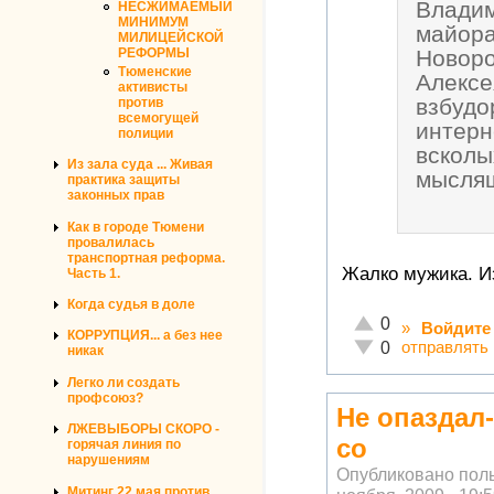
Владим
НЕСЖИМАЕМЫЙ
МИНИМУМ
майора
МИЛИЦЕЙСКОЙ
Новоро
РЕФОРМЫ
Тюменские
Алексе
активисты
взбудо
против
всемогущей
интерн
полиции
всколы
Из зала суда ... Живая
мысля
практика защиты
законных прав
Как в городе Тюмени
провалилась
транспортная реформа.
Жалко мужика. И
Часть 1.
Когда судья в доле
Отлично!
0
»
Войдите
КОРРУПЦИЯ... а без нее
Неадекватно!
отправлять
0
никак
Легко ли создать
профсоюз?
Не опаздал
ЛЖЕВЫБОРЫ СКОРО -
со
горячая линия по
нарушениям
Опубликовано пол
Митинг 22 мая против