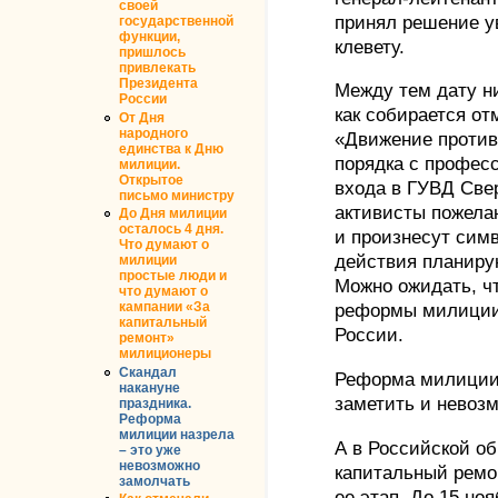
своей
принял решение у
государственной
функции,
клевету.
пришлось
привлекать
Президента
Между тем дату ни
России
как собирается от
От Дня
народного
«Движение против
единства к Дню
порядка с профес
милиции.
Открытое
входа в ГУВД Све
письмо министру
активисты пожела
До Дня милиции
осталось 4 дня.
и произнесут сим
Что думают о
действия планиру
милиции
простые люди и
Можно ожидать, ч
что думают о
кампании «За
реформы милиции 
капитальный
России.
ремонт»
милиционеры
Скандал
Реформа милиции 
накануне
заметить и невоз
праздника.
Реформа
милиции назрела
А в Российской о
– это уже
невозможно
капитальный ремо
замолчать
ее этап. До 15 но