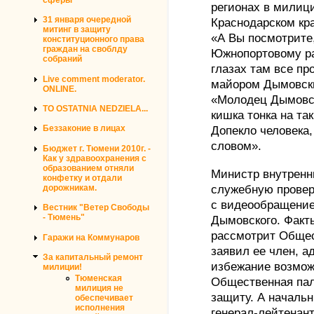
регионах в милиции
31 января очередной
Краснодарском кра
митинг в защиту
«А Вы посмотрите,
конституционного права
граждан на своблду
Южнопортовому р
собраний
глазах там все п
Live comment moderator.
майором Дымовс
ONLINE.
«Молодец Дымовск
TO OSTATNIA NEDZIELA...
кишка тонка на та
Допекло человека
Беззаконие в лицах
словом».
Бюджет г. Тюмени 2010г. -
Как у здравоохранения с
образованием отняли
Министр внутренн
конфетку и отдали
служебную проверк
дорожникам.
с видеообращени
Вестник "Ветер Свободы
- Тюмень"
Дымовского. Факт
рассмотрит Общес
Гаражи на Коммунаров
заявил ее член, а
За капитальный ремонт
избежание возмож
милиции!
Тюменская
Общественная пал
милиция не
защиту. А началь
обеспечивает
исполнения
генерал-лейтенан