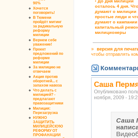
‹ До Дня милиции
90%
осталось 4 дня. Чт
Хочется
думают о милиции
поговорить!
простые люди и чт
В Тюмени
думают о кампании
пройдёт митинг
за радикальную
капитальный ремо
реформу
милиционеры
милиции
Вернем себе
уважение!
»
версия для печат
Проект
предложений по
чтобы отправлять ко
реформе
милиции
Комментар
За милицию не
отвечаем
Акция против
оборотней... с
Саша Пермя
запахом навоза
Что делать с
Опубликовано пол
милицией? -
ноября, 2009 - 19:
предлагают
правозащитники
Милиция:
Перезагрузка
НУЖНО
Саша 
ЗАЩИТИТЬ
напис
МИЛИЦЕЙСКУЮ
РЕФОРМУ ОТ
Видео
ПРОФАНАЦИИ