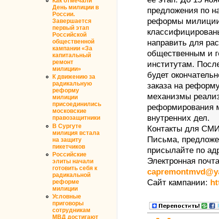
Как отмечали
День милиции в
предложения по н
России.
реформы милиции
Завершается
первый этап
классифицированы
Российской
направить для ра
общественной
кампании «За
общественным и г
капитальный
ремонт
институтам. Посл
милиции»
будет окончательн
К движению за
радикальную
заказа на реформ
реформу
механизмы реализ
милиции
присоединились
реформирования м
московские
внутренних дел.
правозащитники
В Сургуте
Контакты для СМИ
милиция встала
Письма, предложе
на защиту
пикетчиков
присылайте по ад
Российские
Электронная почта
элиты начали
готовить себя к
capremontmvd@ya
радикальной
Сайт кампании:
ht
реформе
милиции
Условные
приговоры
сотрудникам
МВД достигают