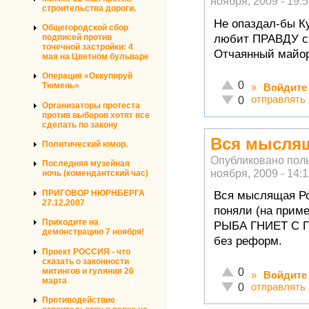
ноября, 2009 - 19:
строительства дороги.
Не опаздал-бы К
Общегородской сбор
любит ПРАВДУ с
подписей против
точечной застройки: 4
Отчаянный майор
мая на Цветном бульваре
Операция «Оккупируй
Отлично!
0
Тюмень»
»
Войдите
Неадекватно!
отправлять
0
Организаторы протеста
против выборов хотят все
сделать по закону
Вся мыслящ
Политический юмор.
Опубликовано пол
Последняя музейная
ноября, 2009 - 14:1
ночь (комендантский час)
ПРИГОВОР НЮРНБЕРГА
Вся мыслящая Ро
27.12.2007
поняли (на приме
Приходите на
РЫБА ГНИЕТ С Г
демонстрацию 7 ноября!
без реформ.
Проект РОССИЯ - что
сказать о законности
Отлично!
митингов и гуляния 26
0
»
Войдите
марта
Неадекватно!
отправлять
0
Противодействие