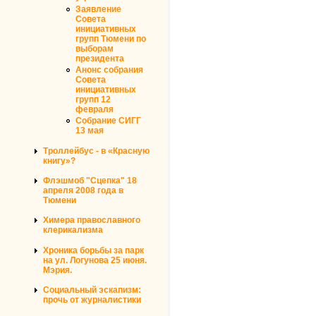
Заявление
Совета
инициативных
групп Тюмени по
выборам
президента
Анонс собрания
Совета
инициативных
групп 12
февраля
Собрание СИГГ
13 мая
Троллейбус - в «Красную
книгу»?
Флэшмоб "Сцепка" 18
апреля 2008 года в
Тюмени
Химера православного
клерикализма
Хроника борьбы за парк
на ул. Логунова 25 июня.
Мэрия.
Социальный эскапизм:
прочь от журналистики