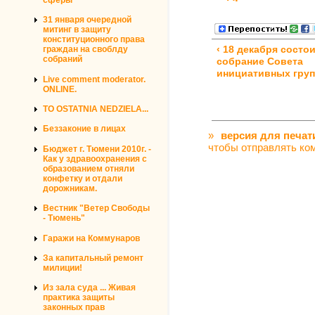
31 января очередной
митинг в защиту
конституционного права
граждан на своблду
‹ 18 декабря состо
собраний
собрание Совета
инициативных груп
Live comment moderator.
ONLINE.
TO OSTATNIA NEDZIELA...
Беззаконие в лицах
»
версия для печат
чтобы отправлять ко
Бюджет г. Тюмени 2010г. -
Как у здравоохранения с
образованием отняли
конфетку и отдали
дорожникам.
Вестник "Ветер Свободы
- Тюмень"
Гаражи на Коммунаров
За капитальный ремонт
милиции!
Из зала суда ... Живая
практика защиты
законных прав