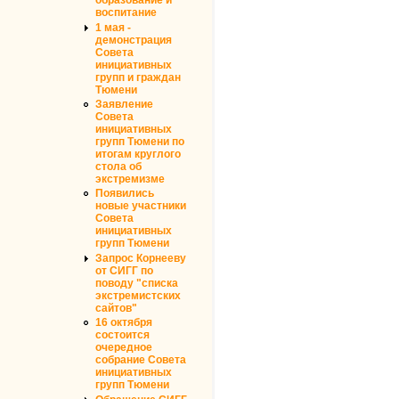
образование и
воспитание
1 мая -
демонстрация
Совета
инициативных
групп и граждан
Тюмени
Заявление
Совета
инициативных
групп Тюмени по
итогам круглого
стола об
экстремизме
Появились
новые участники
Совета
инициативных
групп Тюмени
Запрос Корнееву
от СИГГ по
поводу "списка
экстремистских
сайтов"
16 октября
состоится
очередное
собрание Совета
инициативных
групп Тюмени