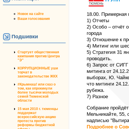
18.00. Примерная 
Новое на сайте
Ваши голосования
1) Отчеты
2) Особо – отчёт 
города
Подшивки
3) Отношение к п
4) Митинг или ше
5) Стратегия 31 ян
Стартует общественная
кампания против Центра
проводить.
"Э"
6) Запрос от СИГГ 
КОРРУПЦИОННЫЕ уши
митинга от 24.12.
торчат в
законодательстве ЖКХ
выборах, Ю. Чайке
что митинги 24.12
#Крымнаш! или сказ о
том, как опрокинули
рубежа.
более тысячи молодых
7) Разное
семей Тюменской
области
Собрание пройдёт
15 мая 2010 г. тюменцы
поддержат
Мельникайте, 55, 
всероссийскую акцию
надписью "Вытира
протеста против
реформы бюджетной
Подробнее о Сов
сферы