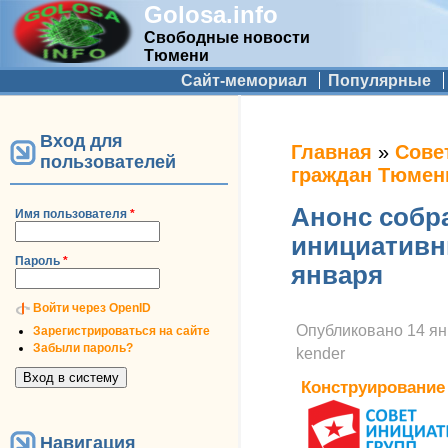
Golosa.info
Свободные новости
Тюмени
Дополнительное меню
Сайт-мемориал
Популярные
Вход для
Вы здесь
Главная
»
Сове
пользователей
граждан Тюмен
Анонс собр
Имя пользователя
*
инициативн
Пароль
*
января
Войти через OpenID
Опубликовано
14 ян
Зарегистрироваться на сайте
Забыли пароль?
kender
Конструирование
Навигация