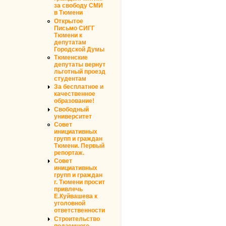
за свободу СМИ
в Тюмени
Открытое
Письмо СИГГ
Тюмени к
депутатам
Городской Думы
Тюменские
депутаты вернут
льготный проезд
студентам
За бесплатное и
качественное
образование!
Свободный
университет
Совет
инициативных
групп и граждан
Тюмени. Первый
репортаж.
Совет
инициативных
групп и граждан
г. Тюмени просит
привлечь
Е.Куйвашева к
уголовной
ответственности
Строительство
подземного