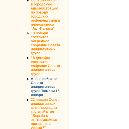
Обращение СИГГ
в городскую
администрацию
по поводу
городских
референдумов и
планов сноса
"Арт-Паласа"
13 ноября
состоится
очередное
собрание Совета
инициативных
групп
18 декабря
состоится
собрание Совета
инициативных
групп
Анонс собрания
Совета
инициативных
групп Тюмени 15
января
22 января Совет
инициативных
групп проводит
круглый стол
"Борьба с
экстремизмом:
призрачная
угроза?"