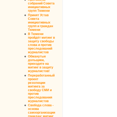
собраний Совета
инициативных
групп Тюмени
Принят Устав
Совета
инициативных
групп и граждан
Тюмени
В Тюмени
пройдёт митинг в
защиту свободы
слова и против
преследований
журналистов
Обманутые
дольщики,
приходите на
митинг в защиту
журналистов!
Переработанный
проект
резолюции
митинга за
свободу СМИ и
против
преследования
журналистов
Свобода слова -
основа
самоорганизации
граждан: митинг