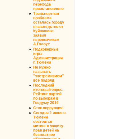
перехода
приостановлено
Транспортная
проблема
осталась городу
в наследство от
Куйвашева
заявил
перевозчикам
А.Голоус
Подковерные
игры
Администрации
г. Тюмени
Не нужно
называть
"экстремизмом"
всё подряд
Последний
итоговый опрос.
Рейтинг партий
по выборам в
Госдуму 2016
Стоп коррупция!
Сегодня 1 июня в
Тюмени
состоится
митинг в защиту
прав детей на
бесплатное