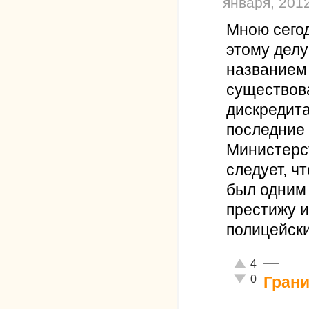
января, 2012
Мною сегод
этому делу
названием 
существова
дискредита
последние 
Министерс
следует, ч
был одним 
престижу 
полицейск
—
Отлично!
4
Неадекватно!
0
Грани