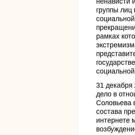
ненависти 
группы лиц
социальной
прекращения
рамках кот
экстремизма
представите
государств
социальной
31 декабря
дело в отн
Соловьева в
состава пр
интернете 
возбуждени