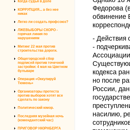
Когда судья в доле
Федорова (
КОРРУПЦИЯ... а без нее
никак
обвинение 
Легко ли создать профсоюз?
корреспон
ЛЖЕВЫБОРЫ СКОРО -
горячая линия по
- Действия
нарушениям
- подчеркив
Митинг 22 мая против
строительства дороги.
Ассоциации
Общегородской сбор
Существующ
подписей против точечной
застройки: 4 мая на Цветном
кодекса ра
бульваре
но после р
Операция «Оккупируй
Тюмень»
России, дан
Организаторы протеста
против выборов хотят все
государств
сделать по закону
преступлени
Политический юмор.
насилию, ре
Последняя музейная ночь
(комендантский час)
сотруднико
ПРИГОВОР НЮРНБЕРГА