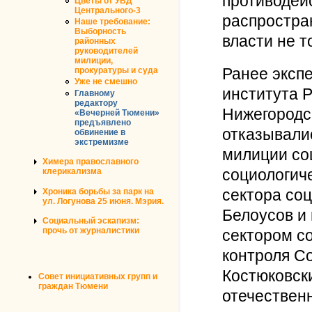
противодей
Цветы от УВД
Центрального-3
распростран
Наше требование:
Выборность
власти не т
районных
руководителей
милиции,
Ранее экспе
прокуратуры и суда
Уже не смешно
института 
Главному
редактору
Нижегородс
«Вечерней Тюмени»
предъявлено
отказывали
обвинение в
экстремизме
милиции со
Химера православного
социологич
клерикализма
сектора со
Хроника борьбы за парк на
ул. Логунова 25 июня. Мэрия.
Белоусов и
Социальный эскапизм:
прочь от журналистики
сектором с
контроля С
Костюковск
Совет инициативных групп и
граждан Тюмени
отечествен