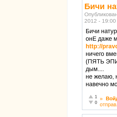
Бичи на
Опубликова
2012 - 19:00
Бичи натур
онЕ даже 
http://pra
ничего вме
(ПЯТЬ ЭПИ
дым....
не желаю, 
навечно мо
Отлично!
1
»
Вой
Неадекватно!
0
отправ