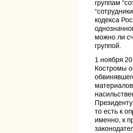
группам “со
“сотрудники
кодекса Рос
однозначног
можно ли с
группой.
1 ноября 2
Костромы о
обвинявшег
материалов
насильстве
Президенту
то есть к о
именно, к 
законодател