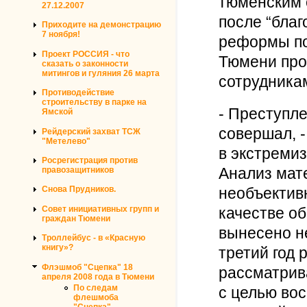
тюменским 
27.12.2007
после “благ
Приходите на демонстрацию
7 ноября!
реформы по
Проект РОССИЯ - что
Тюмени про
сказать о законности
митингов и гуляния 26 марта
сотрудника
Противодействие
строительству в парке на
- Преступле
Ямской
совершал, 
Рейдерский захват ТСЖ
"Метелево"
в экстреми
Росрегистрация против
Анализ мат
правозащитников
необъектив
Снова Прудников.
Совет инициативных групп и
качестве о
граждан Тюмени
вынесено н
Троллейбус - в «Красную
книгу»?
третий год 
Флэшмоб "Сцепка" 18
рассматрив
апреля 2008 года в Тюмени
По следам
с целью во
флешмоба
"Сцепка"