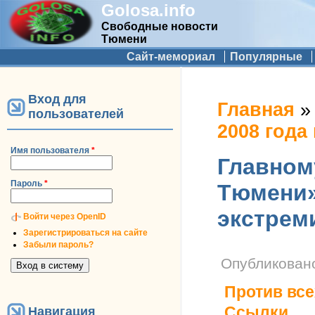
Golosa.info
Свободные новости
Тюмени
Дополнительное меню
Сайт-мемориал
Популярные
Вход для
Вы здесь
Главная
пользователей
2008 года
Имя пользователя
*
Главном
Пароль
*
Тюмени»
экстрем
Войти через OpenID
Зарегистрироваться на сайте
Забыли пароль?
Опубликова
Против все
Ссылки
Навигация