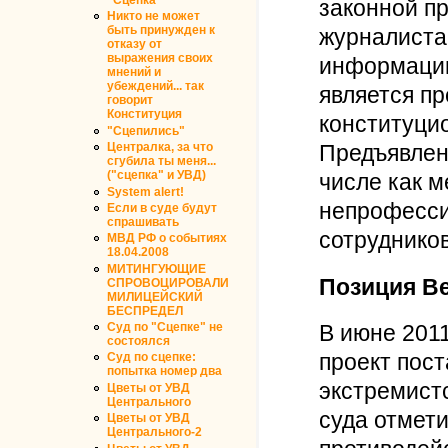
законной п
Никто не может
быть принужден к
журналиста
отказу от
выражения своих
информацию
мнений и
убеждений... так
является п
говорит
Конституция
конституцио
"Сцепились"
Централка, за что
Предъявлен
сгубила ты меня...
("сцепка" и УВД)
числе как м
System alert!
непрофесси
Если в суде будут
спрашивать
сотруднико
МВД РФ о событиях
18.04.2008
МИТИНГУЮЩИЕ
Позиция Ве
СПРОВОЦИРОВАЛИ
МИЛИЦЕЙСКИЙ
БЕСПРЕДЕЛ
Суд по "Сцепке" не
В июне 201
состоялся
проект пос
Суд по сцепке:
попытка номер два
экстремист
Цветы от УВД
Центрального
суда отмети
Цветы от УВД
Центрального-2