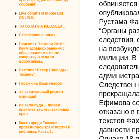
права граждан на своблду
обвиняется 
собраний
опубликова
Live comment moderator.
ONLINE.
Рустама Фа
TO OSTATNIA NEDZIELA...
“Органы раз
Беззаконие в лицах
следствия,
Бюджет г. Тюмени 2010г. -
на возбужд
Как у здравоохранения с
образованием отняли
милиции. В
конфетку и отдали
дорожникам.
следовател
Вестник "Ветер Свободы -
администра
Тюмень"
Следственн
Гаражи на Коммунаров
прекращала 
За капитальный ремонт
милиции!
Ефимова со
Из зала суда ... Живая
практика защиты законных
отказано в 
прав
текстов Фах
Как в городе Тюмени
провалилась транспортная
давности пр
реформа. Часть 1.
Однако 18 я