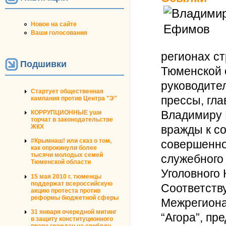
Новое на сайте
Ваши голосования
регионах с
Подшивки
Тюменской 
руководите
Стартует общественная
прессы, гл
кампания против Центра "Э"
Владимиру 
КОРРУПЦИОННЫЕ уши
торчат в законодательстве
вражды к с
ЖКХ
#Крымнаш! или сказ о том,
совершенно
как опрокинули более
тысячи молодых семей
служебного 
Тюменской области
Уголовного 
15 мая 2010 г. тюменцы
поддержат всероссийскую
Соответств
акцию протеста против
реформы бюджетной сферы
Межрегион
31 января очередной митинг
“Агора”, п
в защиту конституционного