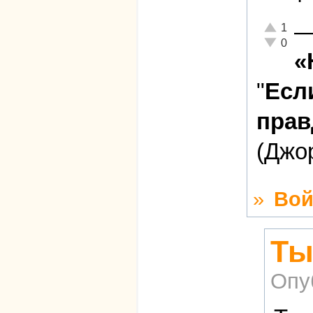
Отлично!
1
Неадекват
0
«
"
Есл
прав
(Джо
»
Вой
Ты
Опу