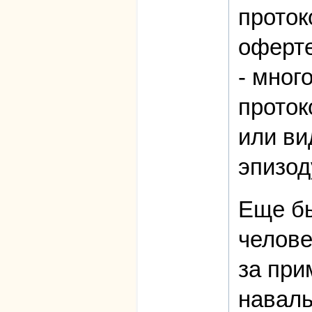
проток
оферте
- мног
проток
или ви
эпизод
Еще бы
челове
за при
наваль