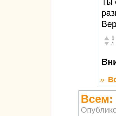
Ты 
раз
Вер
Отличн
0
Неадек
-1
Вни
»
В
Всем:
Опублико