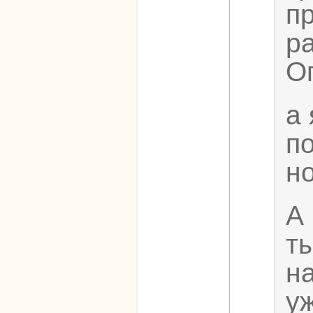
п
р
О
а 
п
н
А 
т
н
у