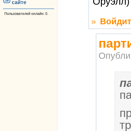
Оруэлл)
сайте
Пользователей онлайн: 0.
»
Войдит
парт
Опубли
п
п
пр
т