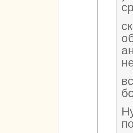
с
с
о
ан
н
в
б
Н
п