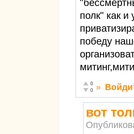
"бессмертн
полк" как 
приватизир
победу наш
организова
митинг,мити
Отлично!
0
»
Войди
Неадекватно!
0
вот тол
Опубликов