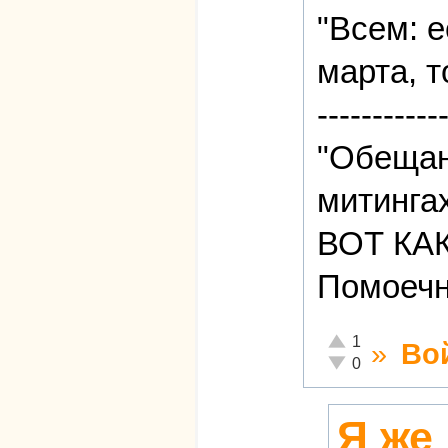
"Всем: е
марта, т
-----------
"Обещан
митингах
ВОТ КА
Помоечн
Отлично!
1
»
Во
Неадекватно!
0
Я же