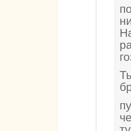
п
ни
Н
р
г
Т
бр
п
ч
т