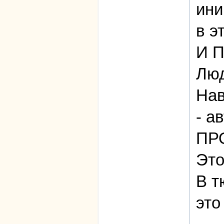
ини
в э
И 
Люд
Нав
- а
ПРО
Это
В т
это