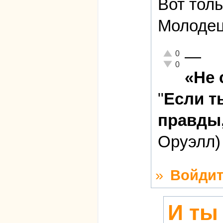
Вот толь
Молодец
—
Отлично!
0
Неадекватно!
0
«Не 
"
Если т
правды,
Оруэлл)
»
Войдит
И ты