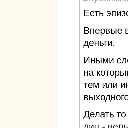
Есть эпиз
Впервые в
деньги.
Иными сло
на которы
тем или и
выходного
Делать то
лиц - нел