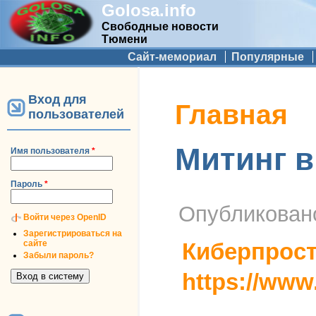
Golosa.info
Свободные новости
Тюмени
Дополнительное меню
Сайт-мемориал
Популярные
Вход для
Вы здесь
Главная
пользователей
Митинг в
Имя пользователя
*
Пароль
*
Опубликова
Войти через OpenID
Зарегистрироваться на
сайте
Киберпрос
Забыли пароль?
https://ww