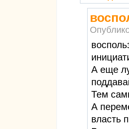
воспо
Опублико
восполь
инициат
А еще л
поддава
Тем сам
А переме
власть 