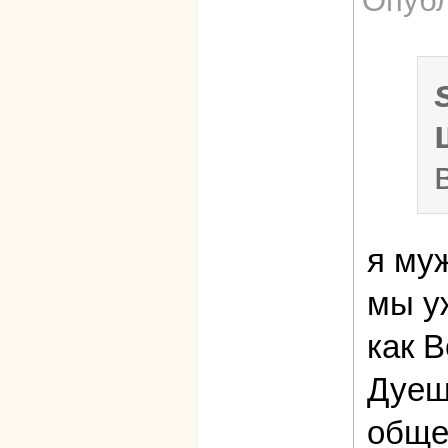
Опубл
я му
мы уж
как 
Дуешь
обще