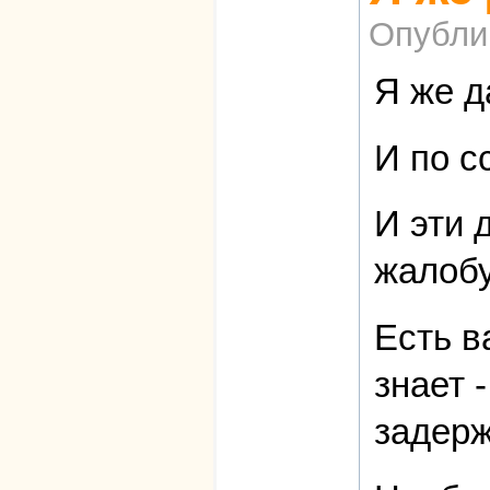
Опубли
Я же д
И по с
И эти 
жалобу
Есть в
знает 
задер