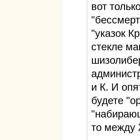
вот тольк
"бессмерт
"указок К
стекле ма
шизолибер
администр
и К. И оп
будете "о
"набирающ
то между 