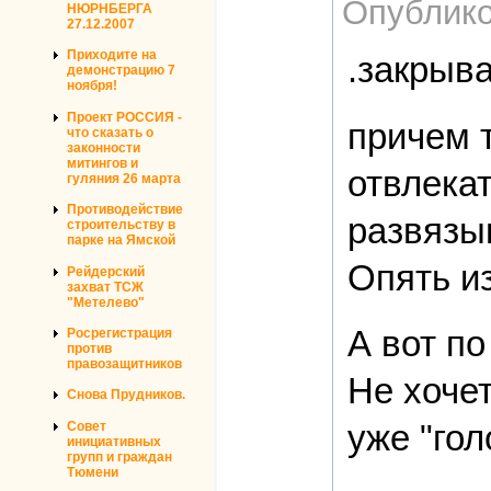
Опублико
НЮРНБЕРГА
27.12.2007
Приходите на
.закрыва
демонстрацию 7
ноября!
Проект РОССИЯ -
причем т
что сказать о
законности
митингов и
отвлека
гуляния 26 марта
Противодействие
развязы
строительству в
парке на Ямской
Опять из
Рейдерский
захват ТСЖ
"Метелево"
А вот по
Росрегистрация
против
правозащитников
Не хочет
Снова Прудников.
уже "гол
Совет
инициативных
групп и граждан
Тюмени