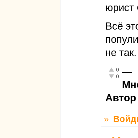
юрист 
Всё эт
попули
не так.
—
Отлично!
0
Неадекватно!
0
Мн
Автор
»
Войд