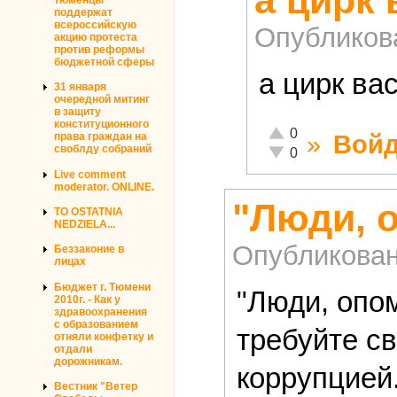
а цирк 
поддержат
всероссийскую
Опубликов
акцию протеста
против реформы
бюджетной сферы
а цирк ва
31 января
очередной митинг
в защиту
конституционного
Отлично!
0
»
Войд
права граждан на
своблду собраний
Неадекватно!
0
Live comment
moderator. ONLINE.
"Люди, 
TO OSTATNIA
NEDZIELA...
Опубликова
Беззаконие в
лицах
Бюджет г. Тюмени
"Люди, опо
2010г. - Как у
здравоохранения
с образованием
требуйте св
отняли конфетку и
отдали
дорожникам.
коррупцией.
Вестник "Ветер