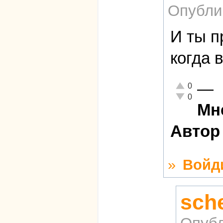
Опубли
И ты п
когда в
—
Отлично!
0
Неадекватно!
0
Мн
Автор
»
Войд
sch