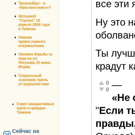
все эти
Троллейбус - в
«Красную книгу»?
Флэшмоб
Ну это н
"Сцепка" 18
апреля 2008 года
в Тюмени
оболван
Химера
православного
клерикализма
Ты лучше
Хроника борьбы за
парк на ул.
Логунова 25 июня.
крадут к
Мэрия.
Социальный
эскапизм: прочь
—
Отлично!
0
от журналистики
Неадекватно!
0
«Не 
Совет инициативных
"
Если т
групп и граждан
Тюмени
правды,
Сейчас на