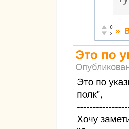
Отлично!
0
»
Неадекватно!
-2
Это по у
Опубликова
Это по ука
полк",
----------------
Хочу замети