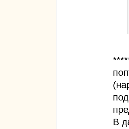
****
поп
(на
под
пре
В д