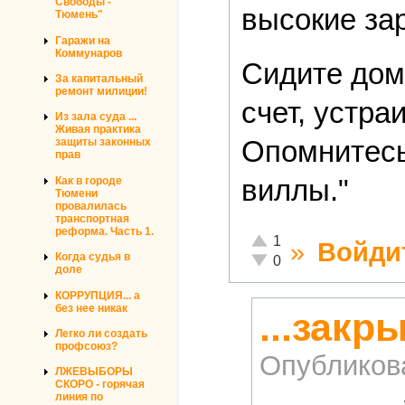
Свободы -
высокие зар
Тюмень"
Гаражи на
Коммунаров
Сидите дом
За капитальный
ремонт милиции!
счет, устр
Из зала суда ...
Живая практика
Опомнитесь
защиты законных
прав
виллы."
Как в городе
Тюмени
провалилась
транспортная
реформа. Часть 1.
Отлично!
1
»
Войди
Когда судья в
Неадекватно!
0
доле
КОРРУПЦИЯ... а
без нее никак
...закр
Легко ли создать
профсоюз?
Опубликов
ЛЖЕВЫБОРЫ
СКОРО - горячая
линия по