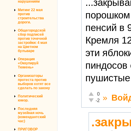
...закрыв
нарушениям
Митинг 22 мая
порошком 
против
строительства
дороги.
пенсий в 
Общегородской
сбор подписей
Кремля 12
против точечной
застройки: 4 мая
на Цветном
эти яблок
бульваре
Операция
пиндосов 
«Оккупируй
Тюмень»
пушистые.
Организаторы
протеста против
выборов хотят все
сделать по закону
Отлично!
0
»
Вой
Политический
Неадекватно!
-2
юмор.
Последняя
музейная ночь
(комендантский
.закры
час)
ПРИГОВОР