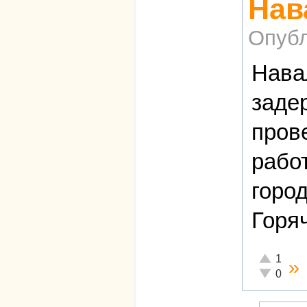
Нав
Опубл
Нава
заде
пров
рабо
город
Горя
Отлично!
1
»
Неадекват
0