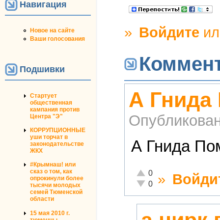
Навигация
»
Войдите
и
Новое на сайте
Ваши голосования
Коммен
Подшивки
А Гнида
Стартует
общественная
кампания против
Опубликова
Центра "Э"
КОРРУПЦИОННЫЕ
уши торчат в
А Гнида Пом
законодательстве
ЖКХ
#Крымнаш! или
Отлично!
сказ о том, как
0
»
Войди
опрокинули более
Неадекватно!
0
тысячи молодых
семей Тюменской
области
15 мая 2010 г.
тюменцы