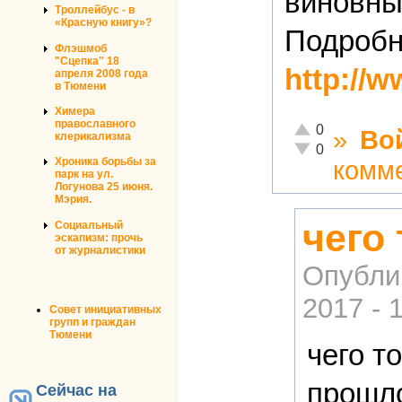
виновны
Троллейбус - в
«Красную книгу»?
Подробн
Флэшмоб
"Сцепка" 18
http://
апреля 2008 года
в Тюмени
Химера
православного
Отлично!
0
»
Во
клерикализма
Неадекватно!
0
Хроника борьбы за
комм
парк на ул.
Логунова 25 июня.
Мэрия.
чего
Социальный
эскапизм: прочь
от журналистики
Опубли
2017 - 
Совет инициативных
групп и граждан
Тюмени
чего т
прошло
Сейчас на