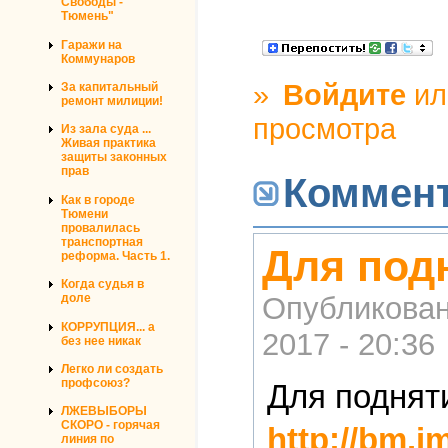
Свободы -
Тюмень"
Гаражи на
Коммунаров
»
Войдите
и
За капитальный
ремонт милиции!
просмотра
Из зала суда ...
Живая практика
защиты законных
прав
Коммен
Как в городе
Тюмени
провалилась
транспортная
Для под
реформа. Часть 1.
Когда судья в
Опубликова
доле
КОРРУПЦИЯ... а
2017 - 20:36
без нее никак
Легко ли создать
профсоюз?
Для поднят
ЛЖЕВЫБОРЫ
СКОРО - горячая
http://bm.i
линия по