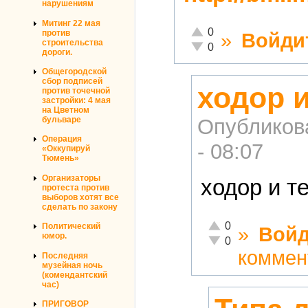
нарушениям
Митинг 22 мая
Отлично!
0
против
»
Войди
строительства
Неадекватно!
0
дороги.
Общегородской
сбор подписей
ходор и
против точечной
застройки: 4 мая
на Цветном
бульваре
Опубликов
Операция
- 08:07
«Оккупируй
Тюмень»
Организаторы
ходор и т
протеста против
выборов хотят все
сделать по закону
Отлично!
0
Политический
»
Войд
юмор.
Неадекватно!
0
коммен
Последняя
музейная ночь
(комендантский
час)
ПРИГОВОР