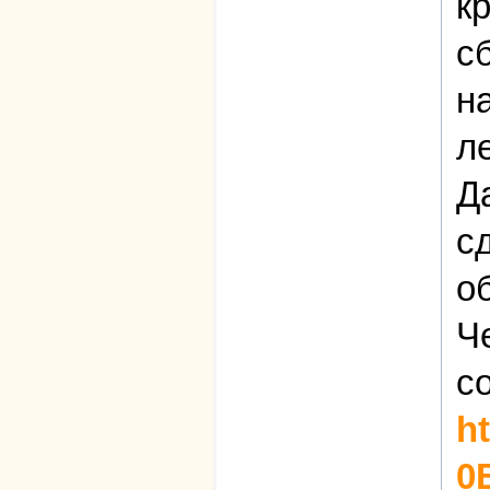
к
с
н
л
Д
с
об
Ч
с
h
0