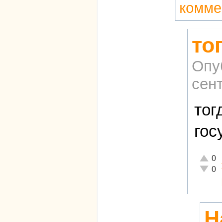
комме
то
Опу
сент
тог
гос
Отличн
0
Неадек
0
Н