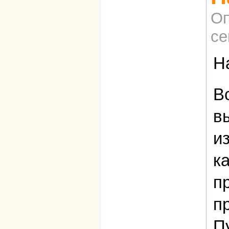
Оп
се
Н
В
в
и
к
п
п
Пу