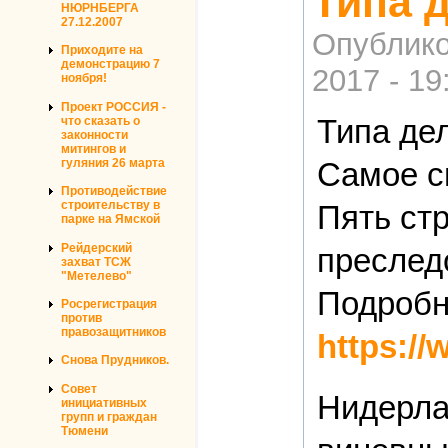
Типа 
НЮРНБЕРГА
27.12.2007
Опублико
Приходите на
демонстрацию 7
2017 - 19
ноября!
Проект РОССИЯ -
Типа де
что сказать о
законности
митингов и
гуляния 26 марта
Самое с
Противодействие
строительству в
Пять ст
парке на Ямской
Рейдерский
преслед
захват ТСЖ
"Метелево"
Подробн
Росрегистрация
против
правозащитников
https://
Снова Прудников.
Совет
Нидерла
инициативных
групп и граждан
Тюмени