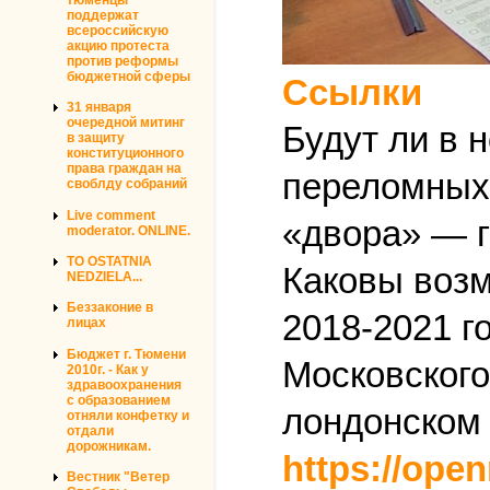
поддержат
всероссийскую
акцию протеста
против реформы
бюджетной сферы
Ссылки
31 января
очередной митинг
Будут ли в 
в защиту
конституционного
права граждан на
переломных 
своблду собраний
Live comment
«двора» — 
moderator. ONLINE.
TO OSTATNIA
Каковы воз
NEDZIELA...
Беззаконие в
2018-2021 г
лицах
Бюджет г. Тюмени
Московского
2010г. - Как у
здравоохранения
с образованием
лондонском 
отняли конфетку и
отдали
дорожникам.
https://open
Вестник "Ветер