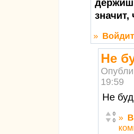
держишь
значит,
»
Войдит
Не б
Опубли
19:59
Не буд
Отлично!
0
»
В
Неадекватно!
0
ком