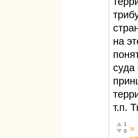
терр
триб
стра
на эт
поня
суда 
прин
терр
т.п. 
Отлично!
1
»
Неадекват
0