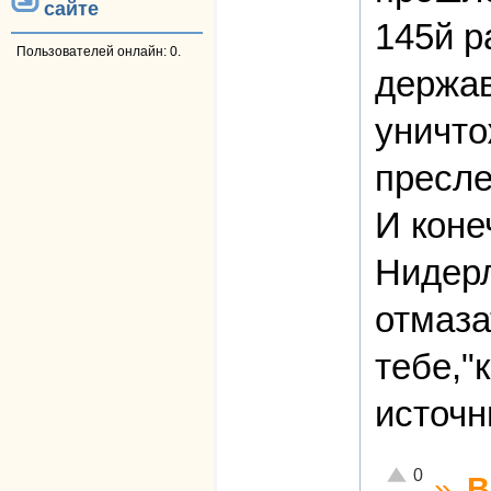
сайте
145й р
Пользователей онлайн: 0.
держав
уничто
пресле
И коне
Нидерл
отмаза
тебе,"
источн
Отлично!
0
»
В