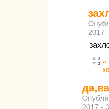
зах
Опубл
2017 
захл
Отлично!
0
»
Неадекват
0
к
да,в
Опубли
2017 - 