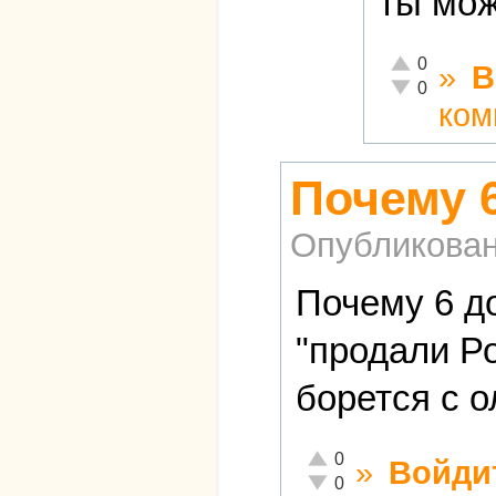
ты мож
Отлично!
0
»
В
Неадекватно!
0
ком
Почему 
Опубликова
Почему 6 д
"продали Р
борется с о
Отлично!
0
»
Войди
Неадекватно!
0