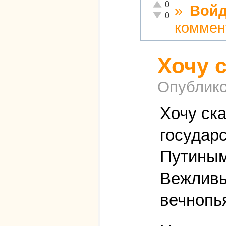
Отлично!
0
»
Войд
Неадекватно!
0
коммен
Хочу с
Опублико
Хочу ск
государ
Путиным
Вежливы
вечнопь