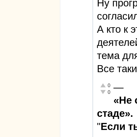
Ну прогр
согласил
А кто к
деятеле
тема для
Все таки
—
Отлично!
0
Неадекватно!
0
«Не 
стаде».
"
Если т