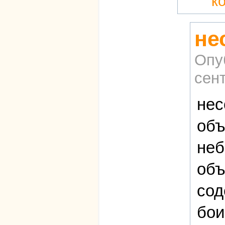
к
не
Опу
сент
нес
объ
неб
объ
сод
бои