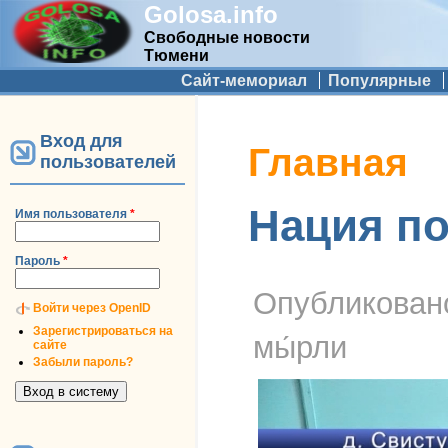
Golosa.info
Свободные новости
Тюмени
Дополнительное меню
Сайт-мемориал
Популярные
Вход для
Вы здесь
Главная
пользователей
Нация п
Имя пользователя
*
Пароль
*
Опубликова
Войти через OpenID
Зарегистрироваться на
мы́рли
сайте
Забыли пароль?