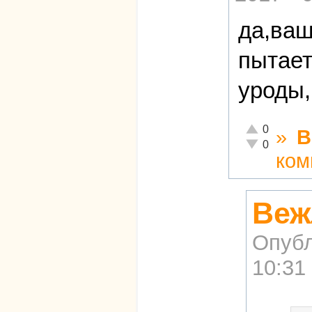
да,ваш
пытает
уроды,
Отлично!
0
»
В
Неадекватно!
0
ком
Веж
Опубл
10:31