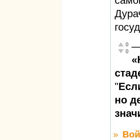
само
Дурач
госу
Отлично!
0
Неадекват
0
«
стад
"
Есл
но д
знач
»
Вой