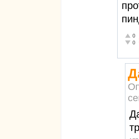
про
пин
Отличн
0
Неадек
0
Д
Оп
се
Д
т