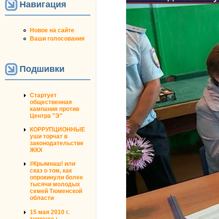
Навигация
Новое на сайте
Ваши голосования
Подшивки
Стартует
общественная
кампания против
Центра "Э"
КОРРУПЦИОННЫЕ
уши торчат в
законодательстве
ЖКХ
#Крымнаш! или
сказ о том, как
опрокинули более
тысячи молодых
семей Тюменской
области
15 мая 2010 г.
тюменцы