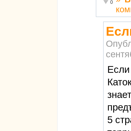
Неадекватно!
0
ком
Есл
Опубл
сентя
Если
Каток
знает
пред
5 стр