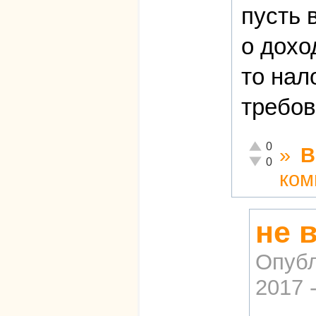
пусть 
о дохо
то нал
требов
Отлично!
0
»
В
Неадекватно!
0
ком
не 
Опубл
2017 