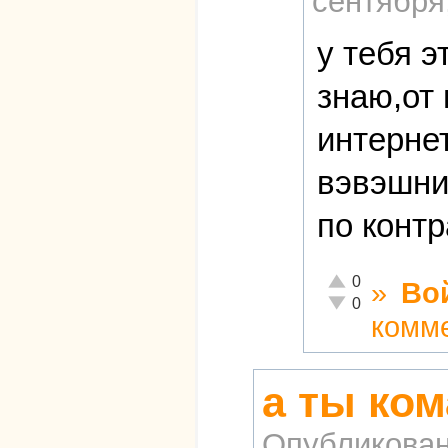
сентября,
у тебя э
знаю,от
интерне
вэвэшни
по контр
Отлично!
0
»
Во
Неадекватно!
0
комм
а ты ко
Опубликова