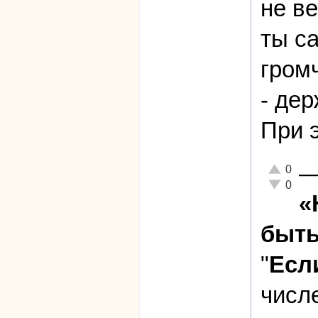
не ве
ты с
гром
- дер
При 
Отлично!
0
Неадекват
0
«
быть
"
Есл
числ