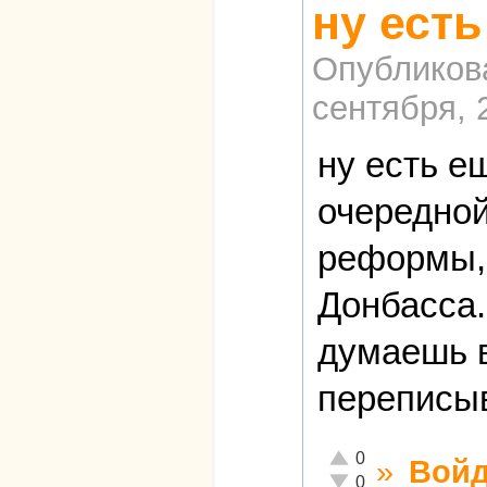
ну есть
Опубликов
сентября, 
ну есть е
очередной
реформы,
Донбасса.
думаешь в
переписы
Отлично!
0
»
Войд
Неадекватно!
0