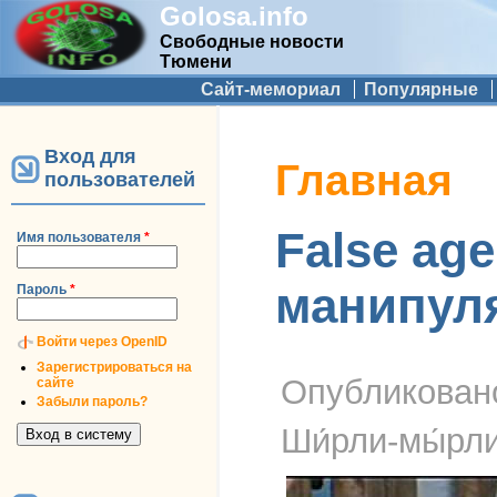
Golosa.info
Свободные новости
Тюмени
Дополнительное меню
Сайт-мемориал
Популярные
Вход для
Вы здесь
Главная
пользователей
False ag
Имя пользователя
*
манипул
Пароль
*
Войти через OpenID
Зарегистрироваться на
Опубликова
сайте
Забыли пароль?
Ши́рли-мы́рл