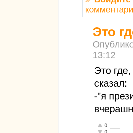
комментар
Это гд
Опублико
13:12
Это где,
сказал:
-"я през
вчерашн
—
Отлично!
0
Неадекватно!
0