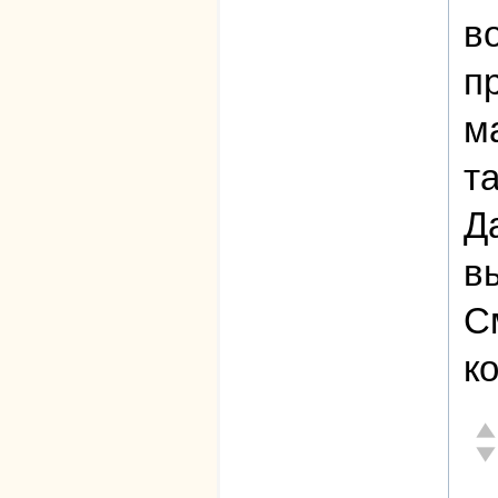
в
п
м
та
Д
в
См
ко
От
Не