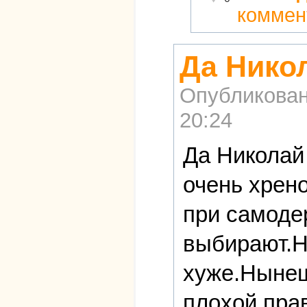
коммен
Да Нико
Опубликова
20:24
Да Николай
очень хрен
при самоде
выбирают.Н
хуже.Нынеш
плохой пра