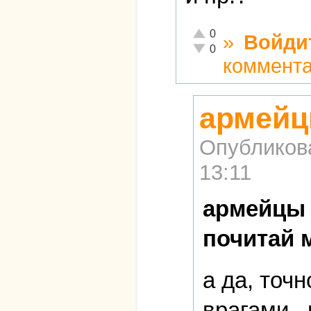
Отлично!
0
»
Войди
Неадекватно!
0
коммент
армейц
Опубликов
13:11
армейцы 
почитай 
а да, точ
врагами.. 