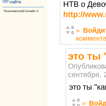
сайте
НТВ о Дево
Пользователей онлайн: 0.
http://www.
Отлично!
0
»
Войди
Неадекватно!
0
коммент
это ты
Опубликов
сентября, 
это ты "к
Отлично!
0
»
Войд
Неадекватно!
0