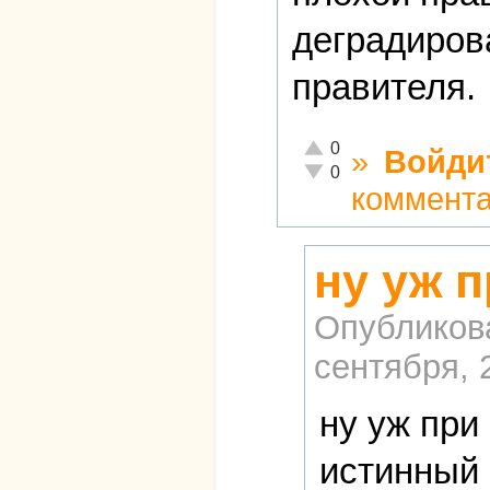
деградирова
правителя.
Отлично!
0
»
Войди
Неадекватно!
0
коммент
ну уж 
Опубликов
сентября, 
ну уж при
истинный 