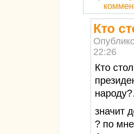
коммен
Кто с
Опублико
22:26
Кто сто
президен
народу
значит 
? по мне