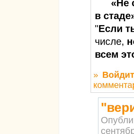
«Не 
в стаде»
"
Если т
числе,
н
всем эт
»
Войдит
коммента
"вер
Опубли
сентябр