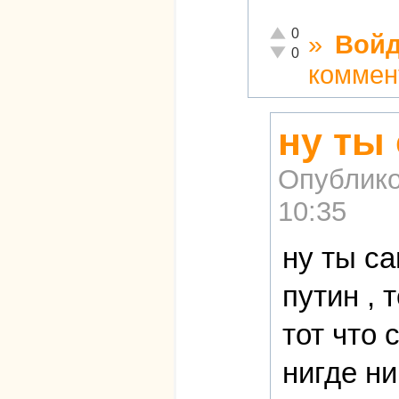
Отлично!
0
»
Войд
Неадекватно!
0
коммен
ну ты
Опублико
10:35
ну ты с
путин , т
тот что 
нигде н