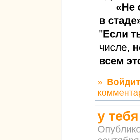
«Не 
в стаде»
"
Если т
числе,
н
всем эт
»
Войдит
коммента
у теб
Опублико