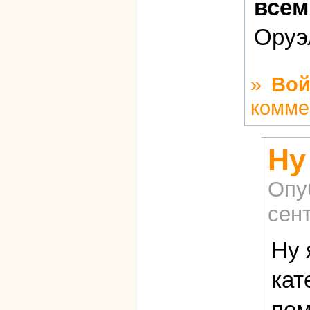
всем
Оруэ
»
Вой
комме
Ну
Опу
сент
Ну 
кат
пом