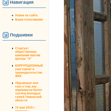
Навигация
Новое на сайте
Ваши голосования
Подшивки
Стартует
общественная
кампания против
Центра "Э"
КОРРУПЦИОННЫЕ
уши торчат в
законодательстве
ЖКХ
#Крымнаш! или
сказ о том, как
опрокинули более
тысячи молодых
семей Тюменской
области
15 мая 2010 г.
тюменцы