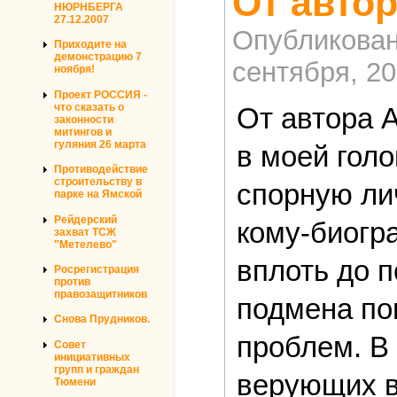
От авто
НЮРНБЕРГА
27.12.2007
Опубликова
Приходите на
демонстрацию 7
сентября, 20
ноября!
Проект РОССИЯ -
что сказать о
От автора 
законности
митингов и
гуляния 26 марта
в моей голо
Противодействие
строительству в
спорную лич
парке на Ямской
Рейдерский
кому-биогр
захват ТСЖ
"Метелево"
вплоть до п
Росрегистрация
против
правозащитников
подмена по
Снова Прудников.
проблем. В 
Совет
инициативных
групп и граждан
верующих вс
Тюмени