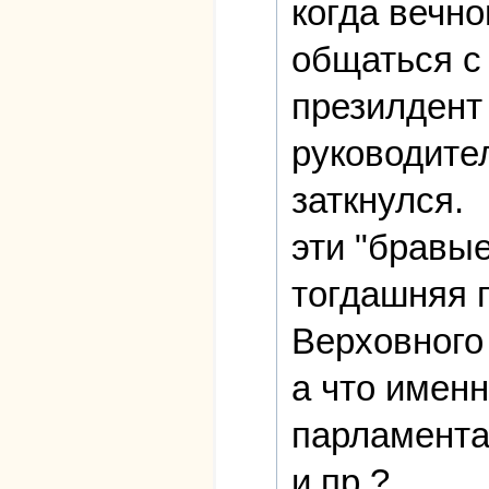
когда вечн
общаться с
презилдент 
руководите
заткнулся.
эти "бравы
тогдашняя 
Верховного
а что имен
парламента
и пр.?