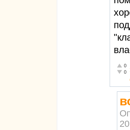
хор
под
"кл
вла
Отличн
0
Неадек
0
в
Оп
20