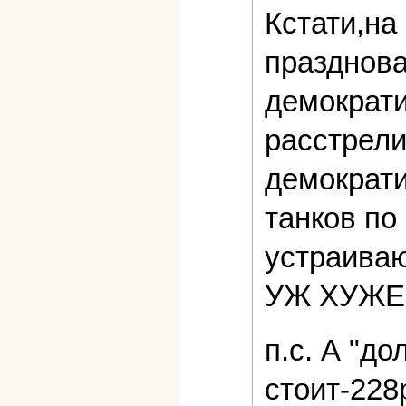
Кстати,на
празднова
демократ
расстрели
демократи
танков по
устраиваю
УЖ ХУЖЕ
п.с. А "д
стоит-228