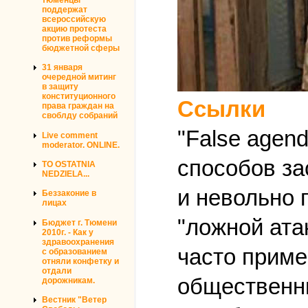
поддержат
всероссийскую
акцию протеста
против реформы
бюджетной сферы
31 января
очередной митинг
в защиту
конституционного
Ссылки
права граждан на
своблду собраний
"False agen
Live comment
moderator. ONLINE.
способов за
TO OSTATNIA
NEDZIELA...
и невольно 
Беззаконие в
лицах
"ложной ата
Бюджет г. Тюмени
2010г. - Как у
здравоохранения
часто прим
с образованием
отняли конфетку и
отдали
общественн
дорожникам.
Вестник "Ветер