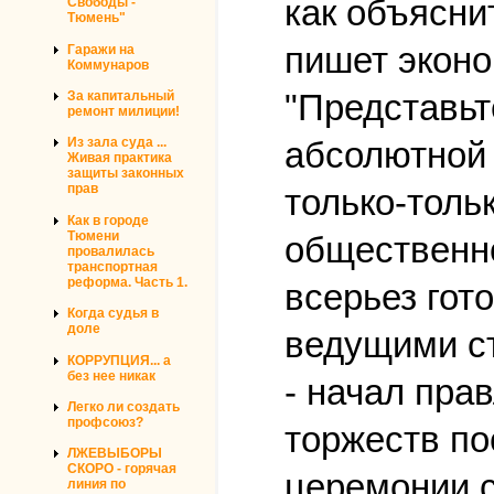
как объяснит
Свободы -
Тюмень"
пишет эконо
Гаражи на
Коммунаров
"Представьт
За капитальный
ремонт милиции!
абсолютной 
Из зала суда ...
Живая практика
защиты законных
прав
только-толь
Как в городе
Тюмени
общественно
провалилась
транспортная
реформа. Часть 1.
всерьез гот
Когда судья в
доле
ведущими с
КОРРУПЦИЯ... а
без нее никак
- начал пра
Легко ли создать
профсоюз?
торжеств по
ЛЖЕВЫБОРЫ
СКОРО - горячая
церемонии с
линия по