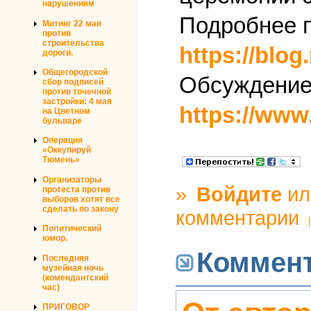
нарушениям
Подробнее п
Митинг 22 мая
против
строительства
https://blo
дороги.
Общегородской
Обсуждение 
сбор подписей
против точечной
застройки: 4 мая
https://www
на Цветном
бульваре
Операция
«Оккупируй
Тюмень»
Организаторы
»
Войдите
и
протеста против
выборов хотят все
сделать по закону
комментарии
Политический
юмор.
Коммен
Последняя
музейная ночь
(комендантский
час)
ПРИГОВОР