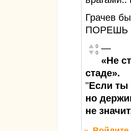
Грачев был
ПОРЕШЬ 
—
Отлично!
0
Неадекватно!
0
«Не с
стаде».
"
Если ты
но держи
не значит
»
Войдите