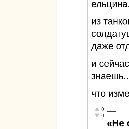
ельцина.
из танко
солдатуш
даже от
и сейча
знаешь..
что изме
—
Отлично!
0
Неадекватно!
0
«Не 