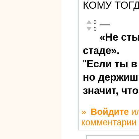
КОМУ ТОГ
—
Отлично!
0
Неадекватно!
0
«Не ст
стаде».
"
Если ты в
но держишь
значит, чт
»
Войдите
и
комментарии