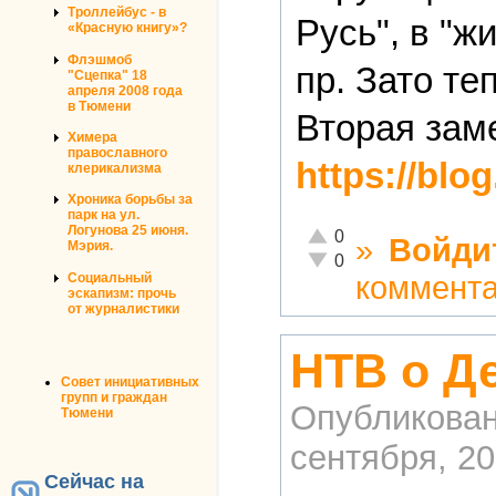
Троллейбус - в
Русь", в "ж
«Красную книгу»?
Флэшмоб
пр. Зато те
"Сцепка" 18
апреля 2008 года
в Тюмени
Вторая заме
Химера
православного
https://blo
клерикализма
Хроника борьбы за
парк на ул.
Логунова 25 июня.
Отлично!
0
»
Войди
Мэрия.
Неадекватно!
0
коммент
Социальный
эскапизм: прочь
от журналистики
НТВ о Д
Совет инициативных
групп и граждан
Опубликова
Тюмени
сентября, 20
Сейчас на