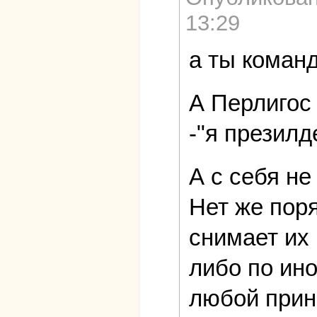
13:29
а ты коман
А Перлигос 
-"я презилд
А с себя не
Нет же поря
снимает их 
либо по ино
любой прини