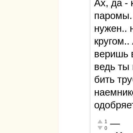
Ах, да -
паромы..
нужен.. 
кругом..
веришь в
ведь ты 
бить тру
наемнико
одобряет
—
Отлично!
1
Неадекватно!
0