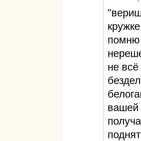
"вериш
кружке
помню 
нереше
не всё
бездел
белога
вашей 
получа
поднят