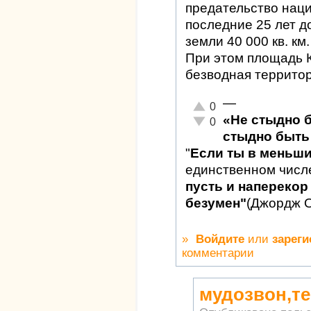
предательство наци
последние 25 лет д
земли 40 000 кв. км.
При этом площадь Кр
безводная территор
—
Отлично!
0
«Не стыдно 
Неадекватно!
0
стыдно быть 
"
Если ты в меньш
единственном числ
пусть и наперекор 
безумен"
(Джордж 
»
Войдите
или
зареги
комментарии
мудозвон,те