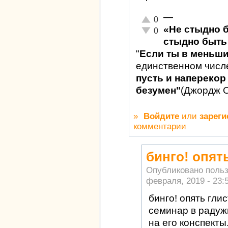
—
Отлично!
0
«Не стыдно 
Неадекватно!
0
стыдно быть 
"
Если ты в меньш
единственном числ
пусть и наперекор 
безумен"
(Джордж 
»
Войдите
или
зареги
комментарии
бинго! опят
Опубликовано поль
февраля, 2019 - 23:
бинго! опять гли
семинар в радуж
на его конспекты