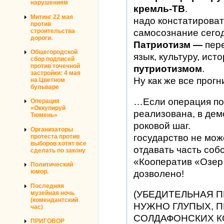
нарушениям
кремль-ТВ
.
Митинг 22 мая
надо констатирова
против
строительства
самосознание сего
дороги.
Патриотизм —
пере
Общегородской
язык, культуру, ист
сбор подписей
против точечной
путриотизмом
.
застройки: 4 мая
Ну как же все прог
на Цветном
бульваре
…Если операция по
Операция
«Оккупируй
реализована, в дем
Тюмень»
роковой шаг.
Организаторы
государство не может
протеста против
выборов хотят все
отдавать часть соб
сделать по закону
«Кооператив «Озер 
Политический
юмор.
дозволено!
Последняя
(УБЕДИТЕЛЬНАЯ П
музейная ночь
(комендантский
НУЖНО ГЛУПЫХ, 
час)
СОЛДАФОНСКИХ К
ПРИГОВОР