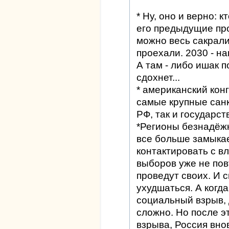
* Ну, оно и верно: к
его предыдущие пр
можно весь сакрали
проехали. 2030 - н
А там - либо ишак 
сдохнет...
* американский кон
самые крупные санк
РФ, так и государст
*Регионы безнадёж
все больше замыкае
контактировать с в
выборов уже не пов
проведут своих. И 
ухудшаться. А когд
социальный взрыв, 
сложно. Но после э
взрыва, Россия вно