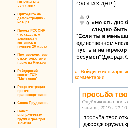
НЮРНБЕРГА
ОКОПАХ ДНР..)
27.12.2007
Приходите на
—
Отлично!
0
демонстрацию 7
«Не стыдно 
Неадекватно!
ноября!
0
стыдно быть 
Проект РОССИЯ -
что сказать о
"
Если ты в меньш
законности
единственном числ
митингов и
гуляния 26 марта
пусть и наперекор 
Противодействие
безумен"
(Джордж 
строительству в
парке на Ямской
»
Войдите
или
зареги
Рейдерский
захват ТСЖ
комментарии
"Метелево"
Росрегистрация
против
просьба тво
правозащитников
Опубликовано поль
Снова Прудников.
января, 2019 - 23:10
Совет
инициативных
просьба твоя отк
групп и граждан
Тюмени
джордж оруэлл,