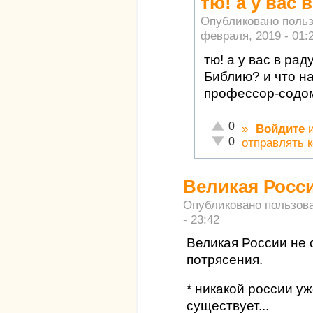
тю! а у вас
Опубликовано поль
февраля, 2019 - 01:
тю! а у вас в ра
Библию? и что на
профессор-содо
Отлично!
0
»
Войдите
Неадекватно!
0
отправлять 
Великая Росси
Опубликовано пользов
- 23:42
Великая России не 
потрясения.
* никакой россии уж
существует...