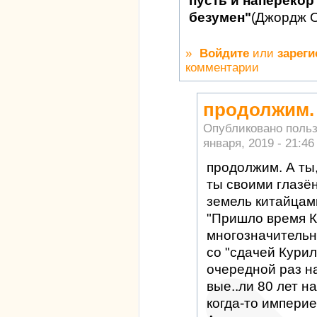
пусть и наперекор 
безумен"
(Джордж 
»
Войдите
или
зареги
комментарии
продолжим. 
Опубликовано поль
января, 2019 - 21:46
продолжим. А ты
ты своими глазё
земель китайцам
"Пришло время Ку
многозначительн
со "сдачей Курил
очередной раз н
вые..ли 80 лет н
когда-то импери