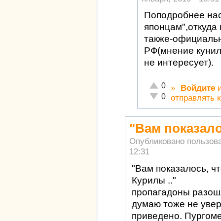
Поподробнее нас
японцам",откуда 
также-официаль
РФ(мнение кунил
не интересует).
Отлично!
0
»
Войдите
Неадекватно!
0
отправлять 
"Вам показало
Опубликовано пользов
12:31
"Вам показалось, ч
Курилы .."
пропагадоны разошл
думаю тоже не увер
приведено. Пургоме