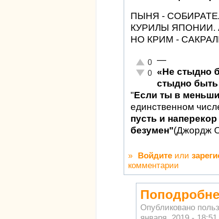
ПЫНЯ - СОБИРАТЕ
КУРИЛЫ ЯПОНИИ. 
НО КРИМ - САКРАЛ
—
Отлично!
0
«Не стыдно 
Неадекватно!
0
стыдно быть 
"
Если ты в меньш
единственном числ
пусть и наперекор 
безумен"
(Джордж 
»
Войдите
или
зареги
комментарии
Поподробнее
Опубликовано поль
января, 2019 - 18:51