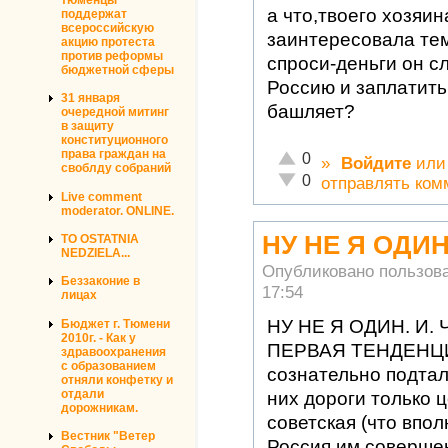
а что,твоего хозяин
поддержат
всероссийскую
заинтересовала те
акцию протеста
против реформы
спроси-деньги он с
бюджетной сферы
Россию и заплатить
31 января
башляет?
очередной митинг
в защиту
конституционного
права граждан на
Отлично!
0
»
Войдите
ил
своблду собраний
Неадекватно!
0
отправлять ком
Live comment
moderator. ONLINE.
НУ НЕ Я ОДИН
TO OSTATNIA
NEDZIELA...
Опубликовано пользов
Беззаконие в
17:54
лицах
НУ НЕ Я ОДИН. И. 
Бюджет г. Тюмени
2010г. - Как у
ПЕРВАЯ ТЕНДЕНЦ
здравоохранения
с образованием
сознательно подтал
отняли конфетку и
отдали
них дороги только 
дорожникам.
советская (что впол
Вестник "Ветер
Россия им соверше