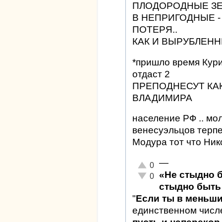
ПЛОДОРОДНЫЕ ЗЕ
В НЕПРИГОДНЫЕ 
ПОТЕРЯ..
КАК И ВЫРУБЛЕНН
*пришло время Кури
отдаст 2
ПРЕПОДНЕСУТ КАК
ВЛАДИМИРА
население РФ .. мол
венесуэльцов терпе
Модура тот что Нико
—
Отлично!
0
«Не стыдно 
Неадекватно!
0
стыдно быть 
"
Если ты в меньш
единственном числ