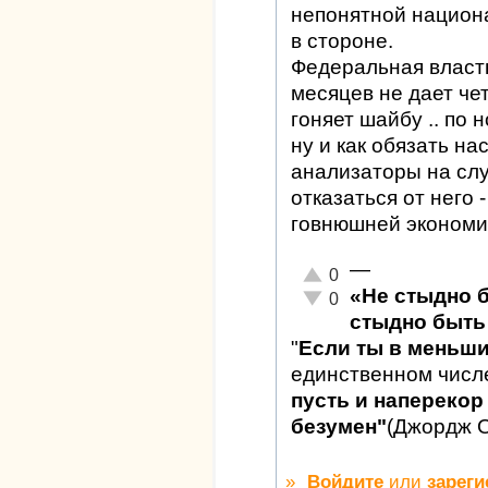
непонятной национа
в стороне.
Федеральная власт
месяцев не дает чет
гоняет шайбу .. по н
ну и как обязать н
анализаторы на случ
отказаться от нег
говнюшней экономи
—
Отлично!
0
«Не стыдно 
Неадекватно!
0
стыдно быть 
"
Если ты в меньш
единственном числ
пусть и наперекор 
безумен"
(Джордж 
»
Войдите
или
зареги