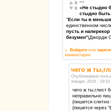
—
Отлично!
0
«Не стыдно 
Неадекватно!
0
стыдно быть 
"
Если ты в меньш
единственном числ
пусть и наперекор 
безумен"
(Джордж 
»
Войдите
или
зареги
комментарии
чего ж ты,г
Опубликовано поль
января, 2019 - 19:53
чего ж ты,глист 
неправильно пи
(пишется слитно 
(пишется через "