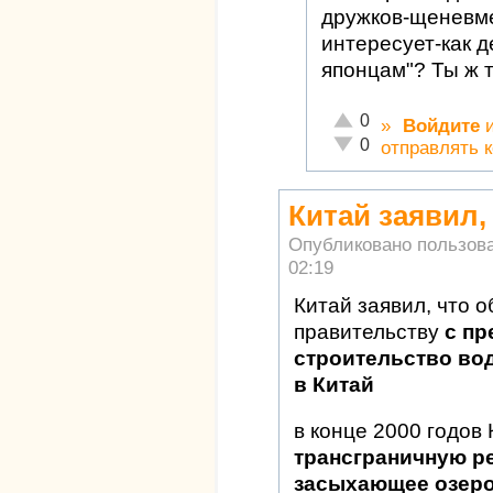
дружков-щеневме
интересует-как д
японцам"? Ты ж т
Отлично!
0
»
Войдите
Неадекватно!
0
отправлять 
Китай заявил,
Опубликовано пользов
02:19
Китай заявил, что 
правительству
с п
строительство вод
в Китай
в конце 2000 годов
трансграничную ре
засыхающее озеро