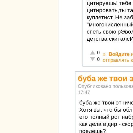
цитируешь! тебе
цитировать,ты т
куплетист. Не за
"многочисленный
спеть свою рЭво
детства скиталсИ
Отлично!
0
»
Войдите
Неадекватно!
0
отправлять 
буба же твои 
Опубликовано пользов
17:47
буба же твои этнич
Хотя вы, что бы обл
его полный рот наб
как дела в днр - ск
поедешь?