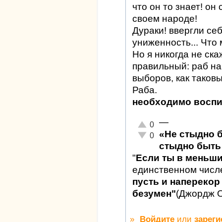
что он то знает! он 
своем народе!
Дураки! ввергли се
униженность... Что
Но я никогда не ска
правильный: раб на
выборов, как таковы
Раба.
необходимо воспи
—
Отлично!
0
«Не стыдно 
Неадекватно!
0
стыдно быть 
"
Если ты в меньш
единственном числ
пусть и наперекор 
безумен"
(Джордж 
»
Войдите
или
зареги