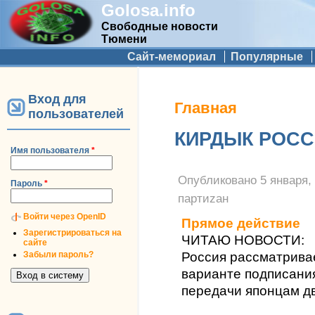
Golosa.info
Свободные новости
Тюмени
Дополнительное меню
Сайт-мемориал
Популярные
Вход для
Вы здесь
Главная
пользователей
КИРДЫК РОС
Имя пользователя
*
Опубликовано
5 января, 
Пароль
*
партиzан
Войти через OpenID
Прямое действие
Зарегистрироваться на
ЧИТАЮ НОВОСТИ:
сайте
Забыли пароль?
Россия рассматрива
варианте подписани
передачи японцам дв