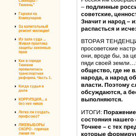
Свободы -
Тюмень"
–
подлинные росси
советские, ценно
Гаражи на
Коммунаров
Значит и народ – 
За капитальный
распасться и исче
ремонт милиции!
Из зала суда ...
ВТОРАЯ ТЕНДЕНЦИЯ
Живая практика
просоветские настр
защиты законных
прав
они, вроде бы, за ц
Как в городе
пяди своей земли…
Тюмени
провалилась
общество, где не 
транспортная
народа, а народ о
реформа. Часть 1.
власти. Поэтому с
Когда судья в
доле
обсуждаются, а б
выполняются.
КОРРУПЦИЯ... а
без нее никак
ИТОГИ:
Поражение
Легко ли создать
профсоюз?
состояния нашего
ЛЖЕВЫБОРЫ
Точнее – с тех пр
СКОРО - горячая
которые формир
линия по