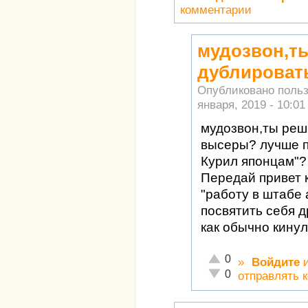
комментарии
мудозвон,т
дублироват
Опубликовано поль
января, 2019 - 10:01
мудозвон,ты реш
высеры? лучше п
Курил японцам"? 
Передай привет 
"работу в штабе
посвятить себя д
как обычно кинул
Отлично!
0
»
Войдите
Неадекватно!
0
отправлять 