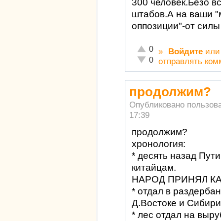
300 человек.Безо в
штабов.А на ваши 
оппозиции"-от силы
Отлично!
0
»
Войдите
ил
Неадекватно!
0
отправлять ком
продолжим?
Опубликовано пользов
17:39
продолжим?
хронология:
* десять назад Пут
китайцам.
НАРОД ПРИНЯЛ К
* отдал в раздерба
Д.Востоке и Сибири
* лес отдал на выру