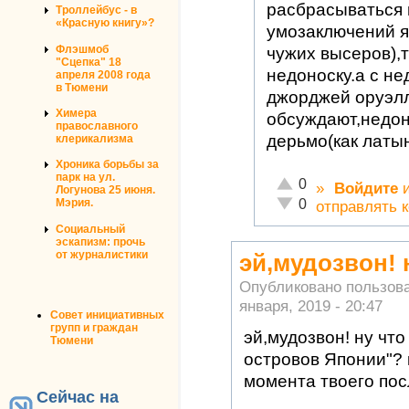
расбрасываться н
Троллейбус - в
«Красную книгу»?
умозаключений я
Флэшмоб
чужих высеров),т
"Сцепка" 18
недоноску.а с н
апреля 2008 года
в Тюмени
джорджей оруэл
Химера
обсуждают,недон
православного
дерьмо(как латын
клерикализма
Хроника борьбы за
парк на ул.
Отлично!
0
»
Войдите
Логунова 25 июня.
Неадекватно!
0
Мэрия.
отправлять 
Социальный
эскапизм: прочь
от журналистики
эй,мудозвон! 
Опубликовано пользов
января, 2019 - 20:47
Совет инициативных
групп и граждан
эй,мудозвон! ну что
Тюмени
островов Японии"? 
момента твоего пос
Сейчас на