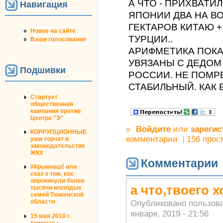
А ЧТО - ПРИХВАТИЛ
Навигация
ЯПОНИИ ДВА НА ВО
ГЕКТАРОВ КИТАЮ +
Новое на сайте
ТУРЦИИ..
Ваши голосования
АРИФМЕТИКА ПОКА
УВЯЗАНЫ С ДЕДОМ 
Подшивки
РОССИИ. НЕ ПОМРЕ
СТАБИЛЬНЫЙ. КАК 
Стартует
общественная
кампания против
Центра "Э"
»
Войдите
или
зарегис
КОРРУПЦИОННЫЕ
комментарии
156 прос
уши торчат в
законодательстве
ЖКХ
Комментарии
#Крымнаш! или
сказ о том, как
опрокинули более
а что,твоего 
тысячи молодых
семей Тюменской
области
Опубликовано пользов
января, 2019 - 21:56
15 мая 2010 г.
тюменцы