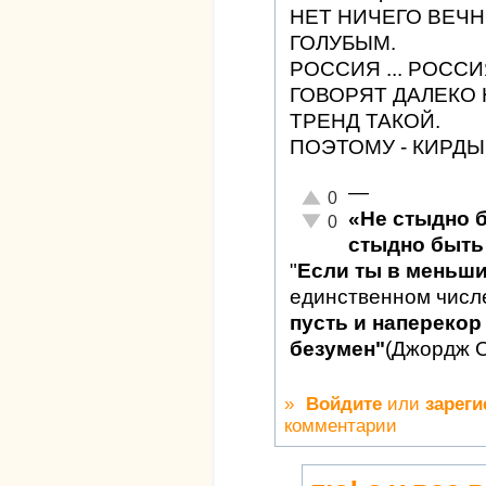
НЕТ НИЧЕГО ВЕЧН
ГОЛУБЫМ.
РОССИЯ ... РОССИ
ГОВОРЯТ ДАЛЕКО 
ТРЕНД ТАКОЙ.
ПОЭТОМУ - КИРДЫ
—
Отлично!
0
«Не стыдно 
Неадекватно!
0
стыдно быть 
"
Если ты в меньш
единственном числ
пусть и наперекор 
безумен"
(Джордж 
»
Войдите
или
зареги
комментарии