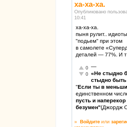
ха-ха-ха.
Опубликовано пользов
10:41
ха-ха-ха.
пыня рулит.. идиот
"подьем" при этом
в самолете «Супер
деталей — 77%. И т
—
Отлично!
0
«Не стыдно 
Неадекватно!
0
стыдно быть 
"
Если ты в меньш
единственном числ
пусть и наперекор 
безумен"
(Джордж 
»
Войдите
или
зареги