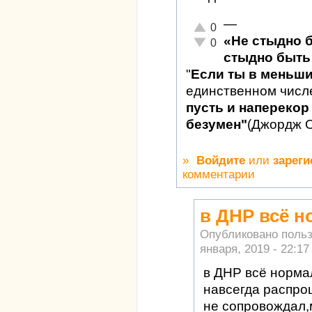
—
Отлично!
0
«Не стыдно 
Неадекватно!
0
стыдно быть 
"
Если ты в меньш
единственном числ
пусть и наперекор 
безумен"
(Джордж 
»
Войдите
или
зареги
комментарии
в ДНР всё н
Опубликовано поль
января, 2019 - 22:17
в ДНР всё норма
навсегда распро
не сопровождал,