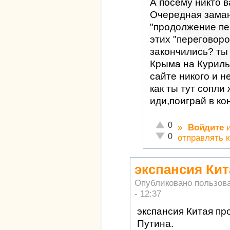
А посему никто в
Очередная заман
"продолжение пе
этих "переговоро
закончились? ты
Крыма на Курилы"
сайте никого и н
как ты тут сопли
иди,поиграй в ко
Отлично!
0
»
Войдите
Неадекватно!
0
отправлять 
экспансия Кит
Опубликовано пользов
- 12:37
экспансия Китая пр
Путина.