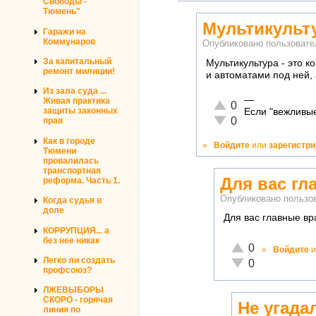
Свободы -
Тюмень"
Мультикульту
Гаражи на
Коммунаров
Опубликовано пользоват
За капитальный
Мультикультура - это к
ремонт милиции!
и автоматами под ней,
Из зала суда ...
—
Живая практика
Отлично!
0
защиты законных
Если "вежливые
Неадекватно!
0
прав
Как в городе
»
Войдите
или
зарегистр
Тюмени
провалилась
транспортная
Для вас гл
реформа. Часть 1.
Опубликовано польз
Когда судья в
доле
Для вас главные вр
КОРРУПЦИЯ... а
без нее никак
Отлично!
0
»
Войдите
и
Легко ли создать
Неадекватно!
0
профсоюз?
ЛЖЕВЫБОРЫ
СКОРО - горячая
Не угада
линия по