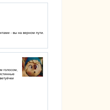
тами - вы на верном пути.
ым голосом,
 истинные
ветуёчки