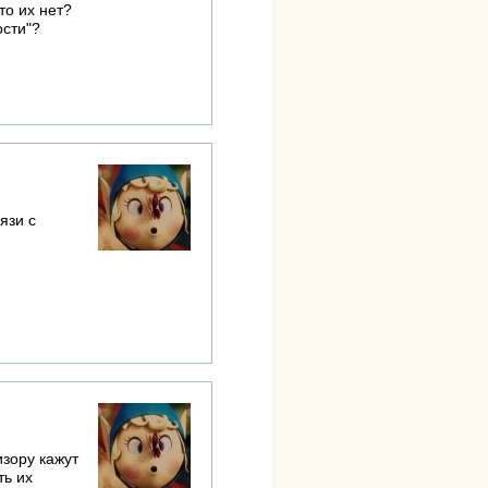
то их нет?
ости"?
язи с
изору кажут
ть их