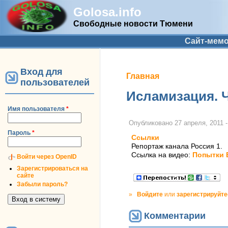
Golosa.info
Свободные новости Тюмени
Дополнительное меню
Сайт-мем
Вход для
Вы здесь
Главная
пользователей
Исламизация. 
Имя пользователя
*
Опубликовано
27 апреля, 2011 -
Пароль
*
Ссылки
Репортаж канала Россия 1.
Ссылка на видео:
Попытки 
Войти через OpenID
Зарегистрироваться на
сайте
Забыли пароль?
»
Войдите
или
зарегистрируйте
Комментарии