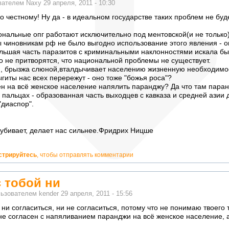
ователем
Naxy
29 апреля, 2011 - 10:30
по честному! Ну да - в идеальном государстве таких проблем не буде
ональные опг работают исключительно под ментовской(и не только
ы чиновникам рф не было выгодно использование этого явления - о
льшая часть паразитов с криминальными наклонностями искала бы
о не притворятся, что национальной проблемы не существует.
лин, брызжа слюной,вталдычивает населению жизненную необходимо
гиты нас всех перережут - оно тоже "божья роса"?
ен на всё женское население напялить паранджу? Да что там пара
 пальцах - образованная часть выходцев с кавказа и средней азии 
"диаспор".
е убивает, делает нас сильнее.Фридрих Ницше
стрируйтесь
, чтобы отправлять комментарии
с тобой ни
льзователем
kender
29 апреля, 2011 - 15:56
 ни согласиться, ни не согласиться, потому что не понимаю твоего 
не согласен с напяливанием паранджи на всё женское население, а 