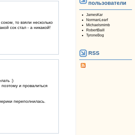
пользователи
JamesKar
NormanLearf
соком, то взяли несколько
Michaelsmimb
акой сок стал - а никакой!
RobertBaill
TyroneBog
RSS
лать :)
, поэтому и провалиться
мерики переполнилась.