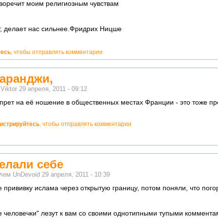
воречит моим религиозным чувствам
ет, делает нас сильнее.Фридрих Ницше
тесь
, чтобы отправлять комментарии
паранджи,
м
Viktor
29 апреля, 2011 - 09:12
апрет на её ношение в общественных местах Франции - это тоже пр
гистрируйтесь
, чтобы отправлять комментарии
елали себе
елем
UnDevoid
29 апреля, 2011 - 10:39
 прививку ислама через открытую границу, потом поняли, что пого
 человечки" лезут к вам со своими однотипными тупыми комментам