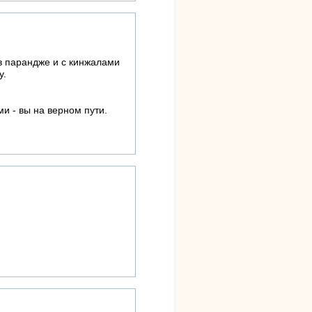
 в парандже и с кинжалами
у.
и - вы на верном пути.