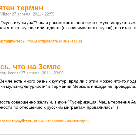
ятен термин
м
Viktor
27 апреля, 2011 - 22:55
"мультикультура"? если рассмотреть аналогию с мультифруктовым 
 что-то вкусное или гадость (в зависимости от вкусов), а в итоге к
гистрируйтесь
, чтобы отправлять комментарии
сь, что на Земле
елем
kender
27 апреля, 2011 - 23:09
 Земле есть много разных культур, вряд ли с этим можно что-то поде
ики мультикультурности" в Германии Меркель никогда не проводила
 поста совершенно жёлтый, в духе "Русификация. Чаша терпения А
рности по отношению к русским мигрантам провалилась" :)
арегистрируйтесь
, чтобы отправлять комментарии