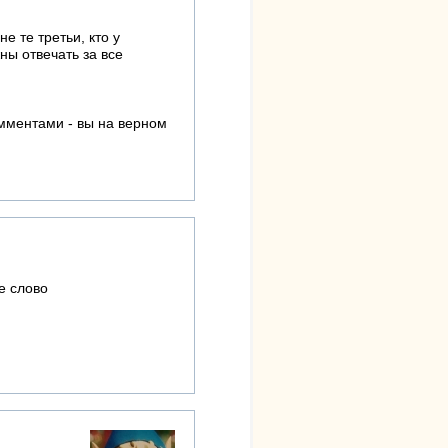
е те третьи, кто у
ны отвечать за все
омментами - вы на верном
е слово