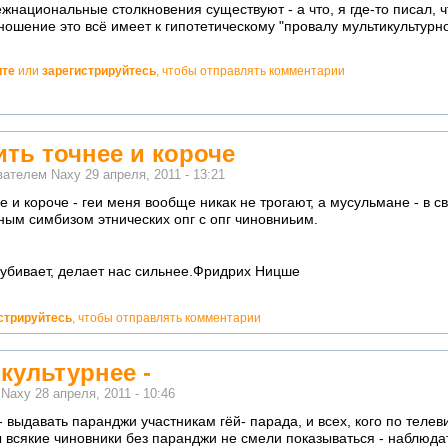
жнациональные столкновения существуют - а что, я где-то писал, ч
ношение это всё имеет к гипотетическому "провалу мультикультурн
ите
или
зарегистрируйтесь
, чтобы отправлять комментарии
ить точнее и короче
ователем
Naxy
29 апреля, 2011 - 13:21
е и короче - геи меня вообще никак не трогают, а мусульмане - в св
ым симбизом этнических опг с опг чиновниьим.
е убивает, делает нас сильнее.Фридрих Ницше
стрируйтесь
, чтобы отправлять комментарии
икультурнее -
м
Naxy
28 апреля, 2011 - 10:46
- выдавать паранджи участникам гёй- парада, и всех, кого по телев
бы всякие чиновники без паранджи не смели показываться - наблюда