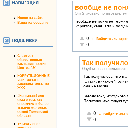
Навигация
вообще не пон
Опубликовано пользователе
Новое на сайте
вообще не понятен термин 
Ваши голосования
фруктов, смешали и получили
Отлично!
0
»
Войдите
или
заре
Подшивки
Неадекватно!
0
Стартует
общественная
Так получило
кампания против
Центра "Э"
Опубликовано пользоват
КОРРУПЦИОННЫЕ
Так получилось, что на
уши торчат в
Кстати, никакой "полит
законодательстве
она не могла.
ЖКХ
#Крымнаш! или
Заголовок у исходного
сказ о том, как
Политика мультикульту
опрокинули более
тысячи молодых
семей Тюменской
Отлично!
0
»
Войдите
или
з
области
Неадекватно!
0
15 мая 2010 г.
тюменцы