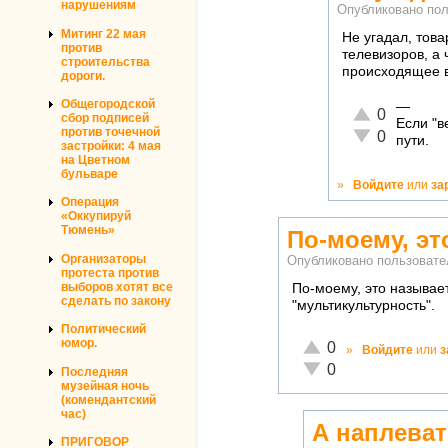
нарушениям
Опубликовано по
Митинг 22 мая
Не угадал, това
против
телевизоров, а 
строительства
происходящее в
дороги.
Общегородской
—
Отлично!
0
сбор подписей
Если "в
против точечной
Неадекватно!
0
пути.
застройки: 4 мая
на Цветном
бульваре
»
Войдите
или
за
Операция
«Оккупируй
Тюмень»
По-моему, эт
Организаторы
Опубликовано пользоват
протеста против
выборов хотят все
По-моему, это называе
сделать по закону
"мультикультурность".
Политический
юмор.
Отлично!
0
»
Войдите
или
з
Неадекватно!
0
Последняя
музейная ночь
(комендантский
час)
А наплевать
ПРИГОВОР