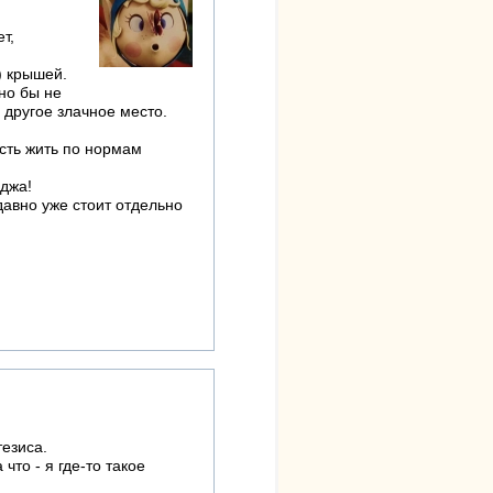
т,
) крышей.
но бы не
 другое злачное место.
сть жить по нормам
нджа!
давно уже стоит отдельно
тезиса.
что - я где-то такое