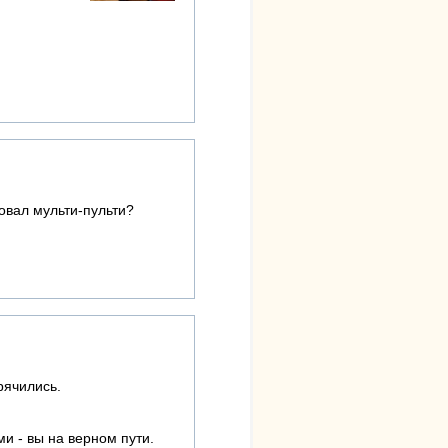
овал мульти-пульти?
рячились.
и - вы на верном пути.