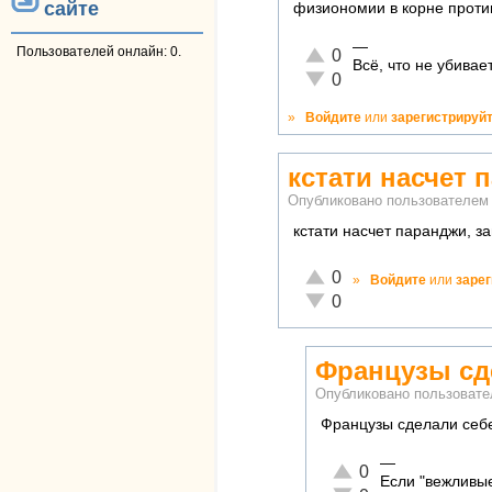
сайте
физиономии в корне проти
—
Отлично!
Пользователей онлайн: 0.
0
Всё, что не убива
Неадекватно!
0
»
Войдите
или
зарегистрируй
кстати насчет 
Опубликовано пользователе
кстати насчет паранджи, з
Отлично!
0
»
Войдите
или
заре
Неадекватно!
0
Французы сд
Опубликовано пользоват
Французы сделали себе
—
Отлично!
0
Если "вежливые