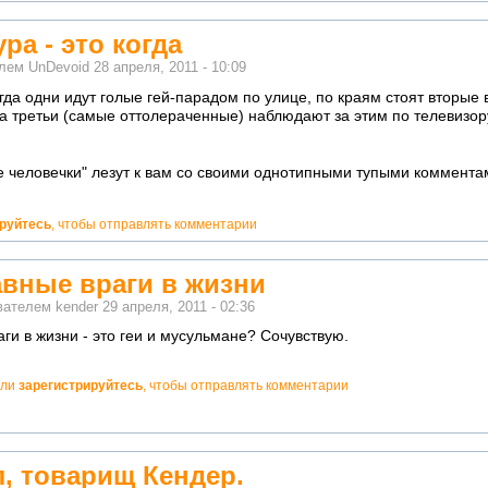
ра - это когда
елем
UnDevoid
28 апреля, 2011 - 10:09
огда одни идут голые гей-парадом по улице, по краям стоят вторые
 а третьи (самые оттолераченные) наблюдают за этим по телевизор
 человечки" лезут к вам со своими однотипными тупыми комментам
ируйтесь
, чтобы отправлять комментарии
авные враги в жизни
ователем
kender
29 апреля, 2011 - 02:36
аги в жизни - это геи и мусульмане? Сочувствую.
ли
зарегистрируйтесь
, чтобы отправлять комментарии
л, товарищ Кендер.