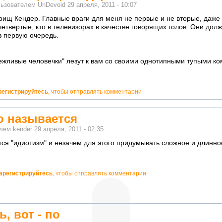
льзователем
UnDevoid
29 апреля, 2011 - 10:07
рищ Кендер. Главные враги для меня не первые и не вторые, даже н
четвертые, кто в телевизорах в качестве говорящих голов. Они долж
 первую очередь.
ежливые человечки" лезут к вам со своими однотипными тупыми к
регистрируйтесь
, чтобы отправлять комментарии
о называется
елем
kender
29 апреля, 2011 - 02:35
тся "идиотизм" и незачем для этого придумывать сложное и длинно
арегистрируйтесь
, чтобы отправлять комментарии
, вот - по