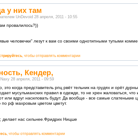
а у них там
ователем
UnDevoid
28 апреля, 2011 - 10:55
там провалилось?))
ивые человечки" лезут к вам со своими однотипными тупыми коммен
стрируйтесь
, чтобы отправлять комментарии
ность, Кендер,
м
Naxy
28 апреля, 2011 - 09:59
, это когда представитель рпц рвёт тельник на грудях и орёт дурн
дает мусульманских правил в одежде, то не хрен жаловаться, что
т или вдруг насиловать будут. Да вообще - все самые слатенькие ц
о по рф махровым цветом цветут.
ет, делает нас сильнее.Фридрих Ницше
тесь
, чтобы отправлять комментарии