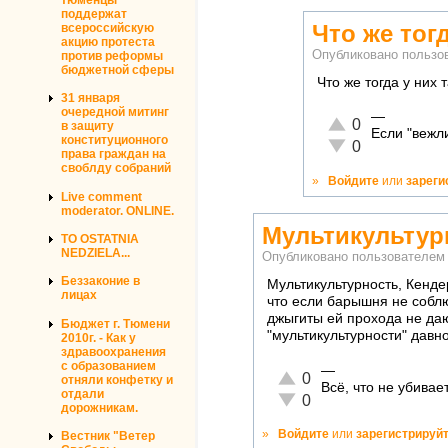
поддержат
Что же тогд
всероссийскую
акцию протеста
Опубликовано польз
против реформы
бюджетной сферы
Что же тогда у них 
31 января
очередной митинг
—
Отлично!
0
в защиту
Если "вежл
конституционного
Неадекватно!
0
права граждан на
своблду собраний
»
Войдите
или
зареги
Live comment
moderator. ONLINE.
Мультикультур
TO OSTATNIA
NEDZIELA...
Опубликовано пользователе
Беззаконие в
Мультикультурность, Кендер
лицах
что если барышня не соблю
джыгиты ей прохода не даю
Бюджет г. Тюмени
"мультикультурности" давн
2010г. - Как у
здравоохранения
с образованием
—
Отлично!
0
отняли конфетку и
Всё, что не убива
отдали
Неадекватно!
0
дорожникам.
»
Войдите
или
зарегистрируй
Вестник "Ветер