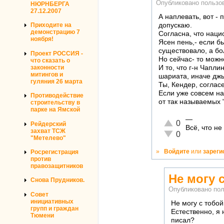
Опубликовано польз
НЮРНБЕРГА
27.12.2007
А наплевать, вот - 
допускаю.
Приходите на
демонстрацию 7
Согласна, что наци
ноября!
Ясен пень,- если б
существовало, а бо
Проект РОССИЯ -
Но сейчас- то можн
что сказать о
законности
И то, что г-н Чап
митингов и
шариата, иначе джы
гуляния 26 марта
Ты, Кендер, соглас
Если уже совсем на
Противодействие
от так называемых 
строительству в
парке на Ямской
—
Отлично!
0
Рейдерский
Всё, что н
захват ТСЖ
Неадекватно!
0
"Метелево"
»
Войдите
или
зареги
Росрегистрация
против
правозащитников
Не могу 
Снова Прудников.
Опубликовано по
Совет
инициативных
Не могу с тобой
групп и граждан
Естественно, я 
Тюмени
писал?