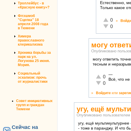
Естественно, ме
Троллейбус - в
«Красную книгу»?
Только какое от
Флэшмоб
Отлично!
0
"Сцепка" 18
»
Войд
апреля 2008 года
Неадекватно!
0
в Тюмени
Химера
православного
могу ответ
клерикализма
Опубликовано польз
Хроника борьбы за
парк на ул.
могу ответить точне
Логунова 25 июня.
тесным и неразрывн
Мэрия.
Социальный
—
Отлично!
0
эскапизм: прочь
Всё, что н
от журналистики
Неадекватно!
0
»
Войдите
или
зареги
Совет инициативных
групп и граждан
угу, ещё мульт
Тюмени
Опубликовано пользователе
угу, ещё мультикультурнее 
Сейчас на
- тоже в паранджу. И что 