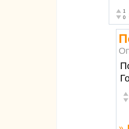
Отличн
1
Неадек
0
П
Оп
П
Г
От
Не
»