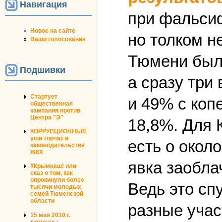
Навигация
при фальсиф
Новое на сайте
но толком н
Ваши голосования
Тюмени были
Подшивки
а сразу три
Стартует
и 49% с коп
общественная
кампания против
Центра "Э"
18,8%. Для 
КОРРУПЦИОННЫЕ
уши торчат в
есть о окол
законодательстве
ЖКХ
явка заобла
#Крымнаш! или
сказ о том, как
опрокинули более
Ведь это сп
тысячи молодых
семей Тюменской
области
разные учас
15 мая 2010 г.
тюменцы