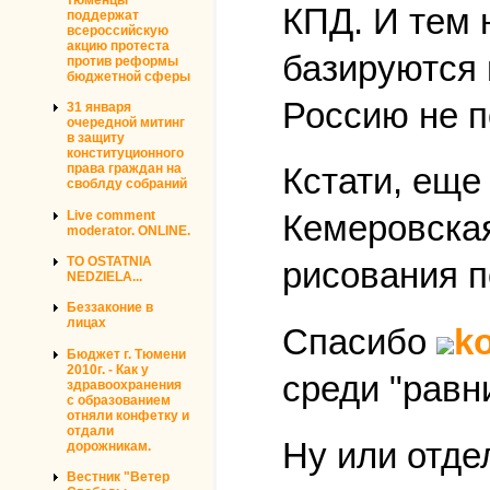
КПД. И тем 
поддержат
всероссийскую
акцию протеста
базируются 
против реформы
бюджетной сферы
Россию не п
31 января
очередной митинг
в защиту
конституционного
права граждан на
Кстати, еще
своблду собраний
Live comment
Кемеровская
moderator. ONLINE.
TO OSTATNIA
рисования п
NEDZIELA...
Беззаконие в
лицах
Спасибо
k
Бюджет г. Тюмени
2010г. - Как у
среди "равн
здравоохранения
с образованием
отняли конфетку и
отдали
Ну или отде
дорожникам.
Вестник "Ветер