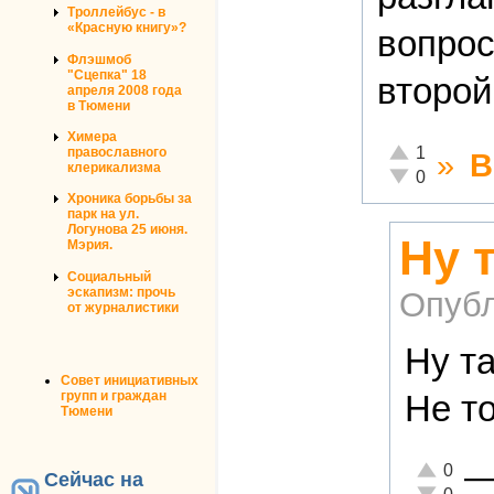
Троллейбус - в
«Красную книгу»?
вопрос
Флэшмоб
"Сцепка" 18
второй
апреля 2008 года
в Тюмени
Химера
Отлично!
1
православного
»
В
клерикализма
Неадекватно!
0
Хроника борьбы за
парк на ул.
Логунова 25 июня.
Ну 
Мэрия.
Социальный
эскапизм: прочь
Опубл
от журналистики
Ну та
Совет инициативных
групп и граждан
Не то
Тюмени
Отлично!
0
Сейчас на
Неадекват