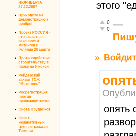
этого "е
НЮРНБЕРГА
27.12.2007
Приходите на
демонстрацию 7
—
Отлично!
0
ноября!
Неадекватно!
0
Проект РОССИЯ -
Пишу
что сказать о
законности
митингов и
гуляния 26 марта
»
Войдит
Противодействие
строительству в
парке на Ямской
опят
Рейдерский
захват ТСЖ
"Метелево"
Опубли
Росрегистрация
против
правозащитников
опять 
Снова Прудников.
Совет
развор
инициативных
групп и граждан
Тюмени
разгла