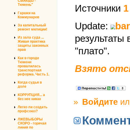
Свободы -
Тюмень"
Источники
1
Гаражи на
Коммунаров
Update:
ba
За капитальный
ремонт милиции!
результаты 
Из зала суда ...
Живая практика
защиты законных
"плато".
прав
Как в городе
Тюмени
Взято отс
провалилась
транспортная
реформа. Часть 1.
Когда судья в
доле
КОРРУПЦИЯ... а
без нее никак
»
Войдите
и
Легко ли создать
профсоюз?
Коммен
ЛЖЕВЫБОРЫ
СКОРО - горячая
линия по