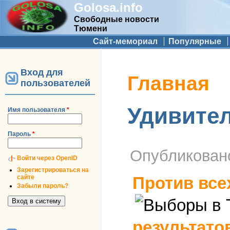
Golosa.info
Свободные новости
Тюмени
Дополнительное меню
Сайт-мемориал
Популярные
Вход для
Вы здесь
Главная
пользователей
Удивител
Имя пользователя
*
Пароль
*
Опубликова
Войти через OpenID
Зарегистрироваться на
сайте
Против все
Забыли пароль?
результато