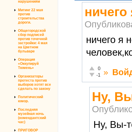
нарушениям
ничего
Митинг 22 мая
против
строительства
Опубликов
дороги.
Общегородской
сбор подписей
ничего я 
против точечной
застройки: 4 мая
на Цветном
человек,к
бульваре
Операция
«Оккупируй
Отлично!
Тюмень»
0
»
Вой
Неадекватно!
-1
Организаторы
протеста против
выборов хотят все
сделать по закону
Ну, В
Политический
юмор.
Опублико
Последняя
музейная ночь
(комендантский
Ну, Вы-
час)
ПРИГОВОР