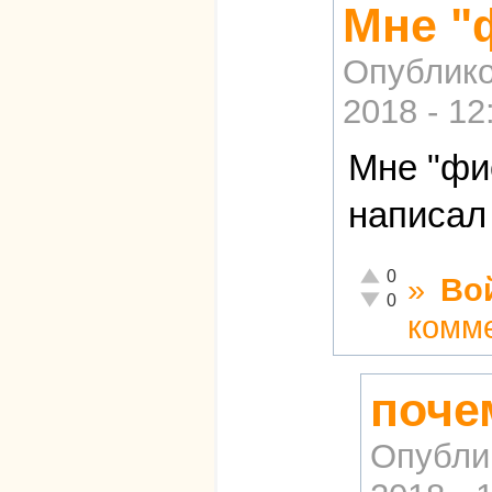
Мне "
Опублико
2018 - 12
Мне "фи
написал 
Отлично!
0
»
Во
Неадекватно!
0
комм
поче
Опубли