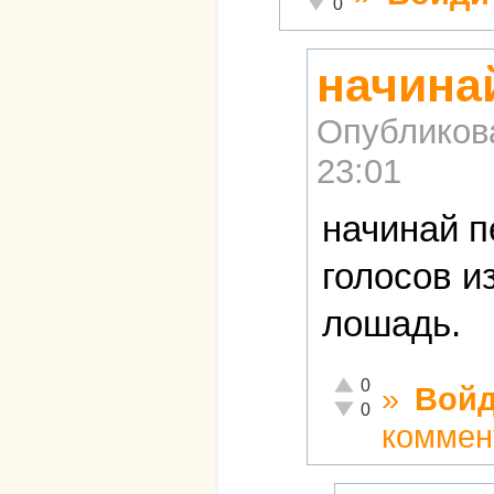
Неадекватно!
0
начинай
Опубликов
23:01
начинай п
голосов и
лошадь.
Отлично!
0
»
Войд
Неадекватно!
0
коммен