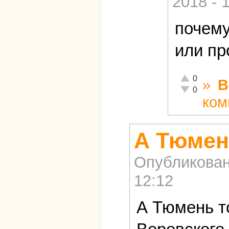
2018 - 
почему
или пр
Отлично!
0
»
В
Неадекватно!
0
ком
А Тюмень
Опубликова
12:12
А Тюмень то