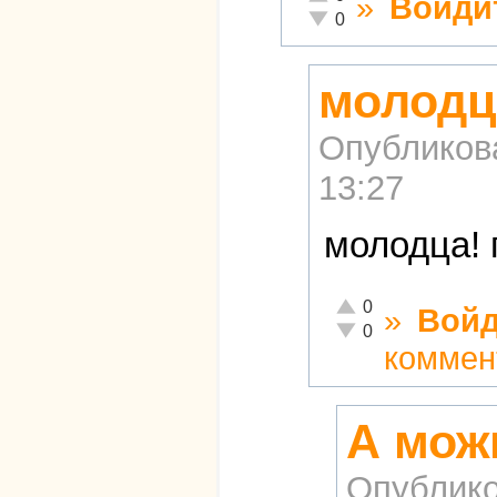
»
Войди
Неадекватно!
0
молодц
Опубликов
13:27
молодца! 
Отлично!
0
»
Войд
Неадекватно!
0
коммен
А мож
Опублико