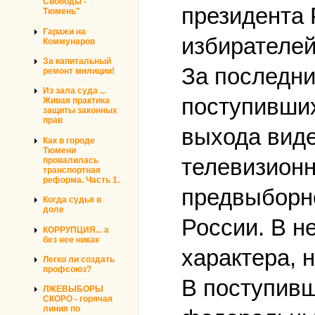
Свободы -
президента 
Тюмень"
Гаражи на
избирателей
Коммунаров
За капитальный
За последни
ремонт милиции!
Из зала суда ...
поступивших
Живая практика
защиты законных
прав
выхода вид
Как в городе
Тюмени
телевизионн
провалилась
транспортная
реформа. Часть 1.
предвыборно
Когда судья в
доле
России. В н
КОРРУПЦИЯ... а
без нее никак
характера, 
Легко ли создать
профсоюз?
В поступив
ЛЖЕВЫБОРЫ
СКОРО - горячая
линия по