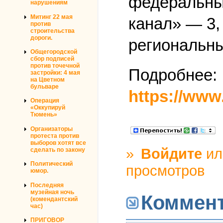
федеральны
нарушениям
Митинг 22 мая
канал» — 3,
против
строительства
дороги.
региональны
Общегородской
сбор подписей
против точечной
Подробнее:
застройки: 4 мая
на Цветном
бульваре
https://www.
Операция
«Оккупируй
Тюмень»
Организаторы
протеста против
выборов хотят все
»
Войдите
и
сделать по закону
Политический
просмотров
юмор.
Последняя
музейная ночь
Коммен
(комендантский
час)
ПРИГОВОР