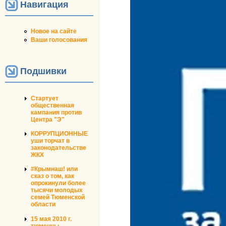
Навигация
Новое на сайте
Ваши голосования
Подшивки
Стартует
общественная
кампания против
Центра "Э"
КОРРУПЦИОННЫЕ
уши торчат в
законодательстве
ЖКХ
#Крымнаш! или
сказ о том, как
опрокинули более
тысячи молодых
семей Тюменской
области
15 мая 2010 г.
тюменцы