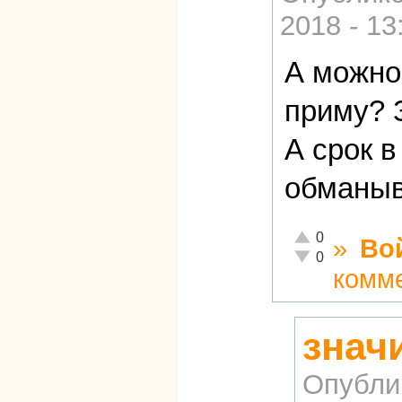
2018 - 13
А можно
приму? 
А срок в
обманыв
Отлично!
0
»
Во
Неадекватно!
0
комм
значи
Опубли