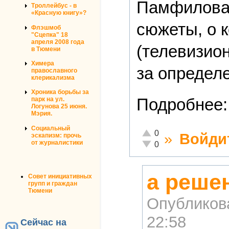
Памфилова 
Троллейбус - в
«Красную книгу»?
сюжеты, о к
Флэшмоб
"Сцепка" 18
апреля 2008 года
(телевизио
в Тюмени
Химера
за определе
православного
клерикализма
Хроника борьбы за
Подробнее
парк на ул.
Логунова 25 июня.
Мэрия.
Социальный
Отлично!
0
»
Войди
эскапизм: прочь
Неадекватно!
от журналистики
0
а реше
Совет инициативных
групп и граждан
Тюмени
Опубликов
22:58
Сейчас на