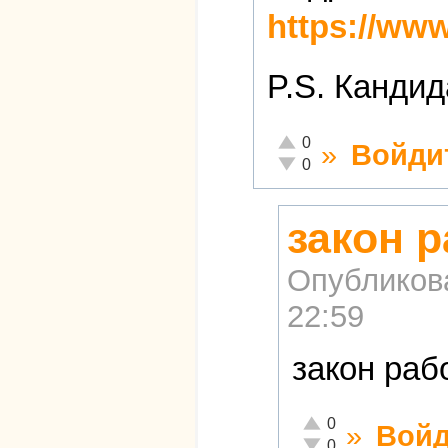
https://www
P.S. Кандид
Отлично!
0
»
Войди
Неадекватно!
0
закон р
Опубликов
22:59
закон раб
Отлично!
0
»
Войд
Неадекватно!
0