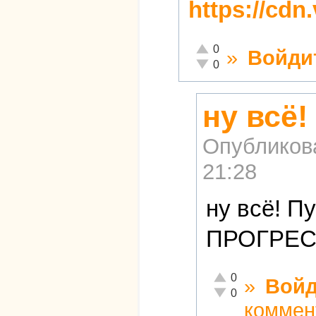
https://cdn
Отлично!
0
»
Войди
Неадекватно!
0
ну всё
Опубликов
21:28
ну всё! П
ПРОГРЕСС
Отлично!
0
»
Войд
Неадекватно!
0
коммен