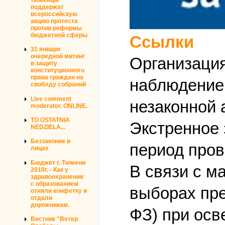
поддержат
всероссийскую
акцию протеста
против реформы
бюджетной сферы
Ссылки
31 января
очередной митинг
Организация
в защиту
конституционного
права граждан на
наблюдением
своблду собраний
Live comment
незаконной 
moderator. ONLINE.
TO OSTATNIA
Экстренное 
NEDZIELA...
Беззаконие в
период пров
лицах
Бюджет г. Тюмени
В связи с м
2010г. - Как у
здравоохранения
с образованием
выборах пр
отняли конфетку и
отдали
дорожникам.
ФЗ) при ос
Вестник "Ветер