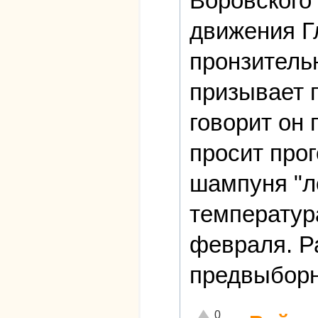
Воровского
движения Г
пронзитель
призывает п
говорит он 
просит прог
шампуня "л
температура
февраля. Р
предвыборн
Отлично!
0