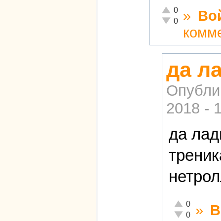
Отлично!
0
»
Во
Неадекватно!
0
комм
да л
Опубли
2018 - 
да лад
треник
нетрол
Отлично!
0
»
В
Неадекватно!
0