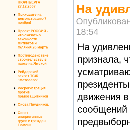
НЮРНБЕРГА
На удив
27.12.2007
Приходите на
Опубликова
демонстрацию 7
ноября!
18:54
Проект РОССИЯ -
что сказать о
законности
митингов и
На удивлен
гуляния 26 марта
Противодействие
признала, 
строительству в
парке на Ямской
усматривают
Рейдерский
захват ТСЖ
"Метелево"
президенты
Росрегистрация
против
движения в
правозащитников
Снова Прудников.
сообщений 
Совет
инициативных
предвыборн
групп и граждан
Тюмени