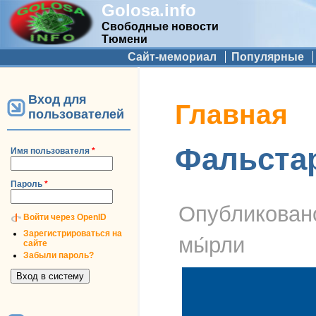
Golosa.info
Свободные новости
Тюмени
Дополнительное меню
Сайт-мемориал
Популярные
Вход для
Вы здесь
Главная
пользователей
Фальста
Имя пользователя
*
Пароль
*
Опубликова
Войти через OpenID
Зарегистрироваться на
мы́рли
сайте
Забыли пароль?