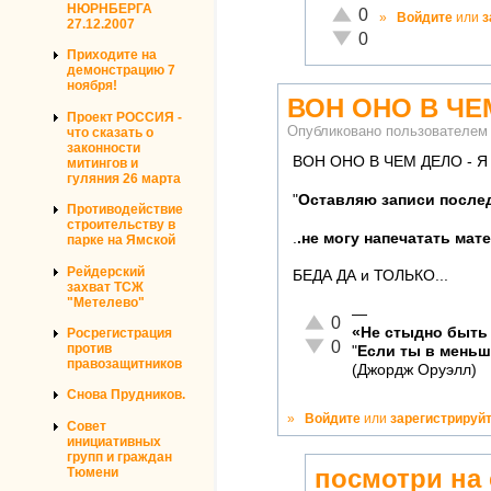
НЮРНБЕРГА
Отлично!
0
»
Войдите
или
з
27.12.2007
Неадекватно!
0
Приходите на
демонстрацию 7
ноября!
ВОН ОНО В ЧЕ
Проект РОССИЯ -
Опубликовано пользователе
что сказать о
законности
ВОН ОНО В ЧЕМ ДЕЛО - 
митингов и
гуляния 26 марта
"
Оставляю записи после
Противодействие
строительству в
.
.не могу напечатать мате
парке на Ямской
Рейдерский
БЕДА ДА и ТОЛЬКО...
захват ТСЖ
"Метелево"
—
Отлично!
0
«Не стыдно быть 
Росрегистрация
Неадекватно!
0
против
"
Если ты в мень
правозащитников
(Джордж Оруэлл)
Снова Прудников.
»
Войдите
или
зарегистрируй
Совет
инициативных
групп и граждан
посмотри на 
Тюмени