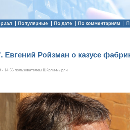
ориал
Популярные
По дате
По комментариям
П
". Евгений Ройзман о казусе фабри
 - 14:56
пользователем
Ши́рли-мы́рли