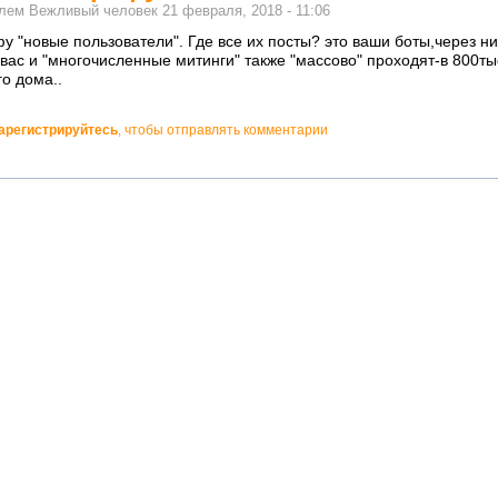
елем
Вежливый человек
21 февраля, 2018 - 11:06
у "новые пользователи". Где все их посты? это ваши боты,через н
вас и "многочисленные митинги" также "массово" проходят-в 800ты
го дома..
арегистрируйтесь
, чтобы отправлять комментарии