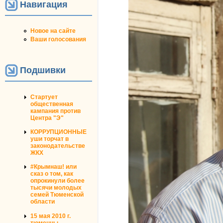
Навигация
Новое на сайте
Ваши голосования
Подшивки
Стартует
общественная
кампания против
Центра "Э"
КОРРУПЦИОННЫЕ
уши торчат в
законодательстве
ЖКХ
#Крымнаш! или
сказ о том, как
опрокинули более
тысячи молодых
семей Тюменской
области
15 мая 2010 г.
тюменцы