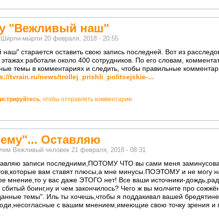
у "Вежливый наш"
м
Ши́рли-мы́рли
20 февраля, 2018 - 20:55
 наш" старается оставить свою запись последней. Вот из расслед
х этажах работали около 400 сотрудников. По его словам, коммент
нные темы в комментариях и следить, чтобы правильные комментар
s://tvrain.ru/news/trollej_prishli_politsejskie-...
гистрируйтесь
, чтобы отправлять комментарии
ему"... Оставляю
елем
Вежливый человек
21 февраля, 2018 - 08:31
ставляю записи последними,ПОТОМУ ЧТО вы сами меня заминусова
тов,которые вам ставят плюсы,а мне минусы.ПОЭТОМУ и не могу н
ое мнение,то у вас даже ЭТОГО нет! Все ваши источники-дождь,рад
о сбитый боинг,ну и чем закончилось? Чего ж вы молчите про сожж
аданные темы". Иль ты хочешь,чтобы я поддакивал вашей бредятине
люди,несогласные с вашим мнением,имеющие свою точку зрения и