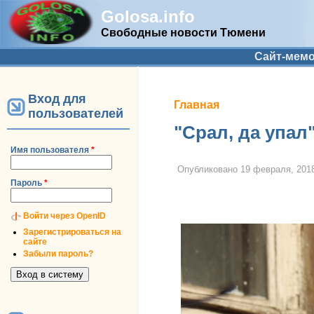
Golosa.info
Свободные новости Тюмени
Дополнительное меню
Сайт-мем
Вход для
Вы здесь
Главная
пользователей
"Срал, да упал
Имя пользователя
*
Опубликовано
19 февраля, 2018
Пароль
*
Войти через OpenID
Зарегистрироваться на
сайте
Забыли пароль?