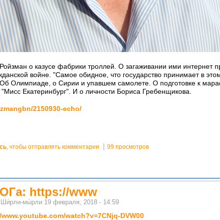
Ройзман о казусе фабрики троллей. О загаживании ими интернет п
жданской войне. "Самое обидное, что государство принимает в это
 Об Олимпиаде, о Сирии и упавшем самолете. О подготовке к мараф
к "Мисс Екатеринбург". И о личности Бориса Гребенщикова.
oizmangbn/2150930-echo/
сь
, чтобы отправлять комментарии
99 просмотров
Га: https://www
м
Ши́рли-мы́рли
19 февраля, 2018 - 14:59
://www.youtube.com/watch?v=7CNjq-DVW00