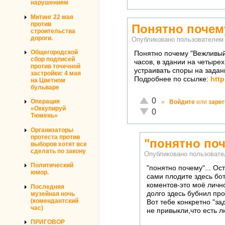
нарушениям
Митинг 22 мая
против
Понятно почем
строительства
дороги.
Опубликовано пользователе
Общегородской
Понятно почему "Вежливый
сбор подписей
часов, в здании на четыре
против точечной
устраивать споры на зада
застройки: 4 мая
Подробнее по ссылке:
http
на Цветном
бульваре
Отлично!
0
Операция
»
Войдите
или
заре
«Оккупируй
Неадекватно!
0
Тюмень»
Организаторы
протеста против
"понятно поч
выборов хотят все
сделать по закону
Опубликовано пользоват
Политический
"понятно почему"... О
юмор.
сами плодите здесь бо
коментов-это моё личн
Последняя
долго здесь бубнил пр
музейная ночь
(комендантский
Вот тебе конкретно "з
час)
не привыкли,что есть 
ПРИГОВОР