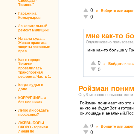
Свободы -
Тюмень"
Отлично!
0
»
Войдите
или
заре
Гаражи на
Неадекватно!
0
Коммунаров
За капитальный
ремонт милиции!
мне как-то б
Из зала суда ...
Опубликовано пользоват
Живая практика
защиты законных
мне как-то больше у Гр
прав
Как в городе
Отлично!
0
»
Войдите
или
з
Тюмени
провалилась
Неадекватно!
0
транспортная
реформа. Часть 1.
Когда судья в
Ройзман понима
доле
Опубликовано пользователе
КОРРУПЦИЯ... а
без нее никак
Ройзман понимает,что это 
никто не будет.Вот и гото
Легко ли создать
он,лошадь и анальный.Посм
профсоюз?
ЛЖЕВЫБОРЫ
Отлично!
0
»
Войдите
или
заре
СКОРО - горячая
линия по
Неадекватно!
0