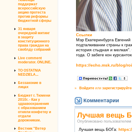
поддержат
всероссийскую
акцию протеста
против реформы
бюджетной сферы
31 января
очередной митинг
Ссылки
в защиту
Мэр Екатеринбурга Евгений 
конституционного
подталкивании страны к гра
права граждан на
своблду собраний
история стыдная и мелкая".
года. О забеге кон курсанто
Live comment
moderator. ONLINE.
https://echo.msk.ru/blog/r
TO OSTATNIA
NEDZIELA...
Беззаконие в
лицах
»
Войдите
или
зарегистрируйте
Бюджет г. Тюмени
Комментарии
2010г. - Как у
здравоохранения
с образованием
отняли конфетку и
Лучшая вещь БО
отдали
дорожникам.
Опубликовано пользователе
Вестник "Ветер
Лучшая вещь БОГа:
https