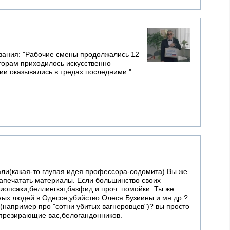
ования: "Рабочие смены продолжались 12
аторам приходилось искусственно
ии оказывались в тредах последними."
ли(какая-то глупая идея профессора-содомита).Вы же
апечатать материалы. Если большинство своих
иопсаки,беллингкэт,базфид и проч. помойки. Ты же
ёных людей в Одессе,убийство Олеся Бузиины и мн.др.?
(например про "сотни убитых вагнеровцев")? вы просто
 презирающие вас,белогандонников.