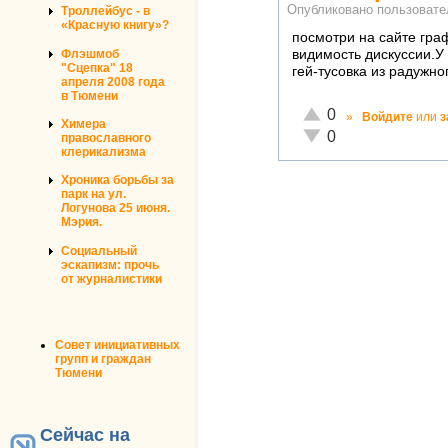
Опубликовано пользоват
Троллейбус - в
«Красную книгу»?
посмотри на сайте граф
Флэшмоб
видимость дискуссии.У 
"Сцепка" 18
гей-тусовка из радужно
апреля 2008 года
в Тюмени
Отлично!
0
»
Войдите
или
з
Химера
Неадекватно!
0
православного
клерикализма
Хроника борьбы за
парк на ул.
Логунова 25 июня.
Мэрия.
Социальный
эскапизм: прочь
от журналистики
Совет инициативных
групп и граждан
Тюмени
Сейчас на