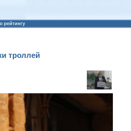
о рейтингу
ки троллей