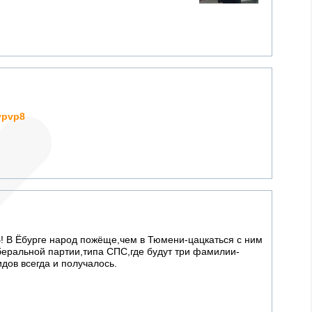
vpvp8
Ь! В Ёбурге народ пожёще,чем в Тюмени-цацкаться с ним
иберальной партии,типа СПС,где будут три фамилии-
дов всегда и получалось.