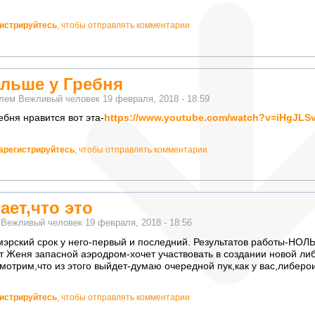
гистрируйтесь
, чтобы отправлять комментарии
ольше у Гребня
елем
Вежливый человек
19 февраля, 2018 - 18:59
ебня нравится вот эта-
https://www.youtube.com/watch?v=iHgJLS
арегистрируйтесь
, чтобы отправлять комментарии
ет,что это
м
Вежливый человек
19 февраля, 2018 - 18:56
мэрский срок у него-первый и последний. Результатов работы-НОЛ
вит Женя запасной аэродром-хочет участвовать в создании новой л
отрим,что из этого выйдет-думаю очередной пук,как у вас,либерои
гистрируйтесь
, чтобы отправлять комментарии