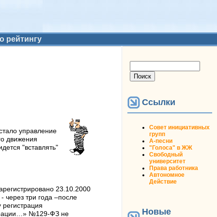
о рейтингу
Форма поиска
Поиск
Ссылки
Совет инициативных
стало управление
групп
го движения
А-песни
дется "вставлять"
"Голоса" в ЖЖ
Свободный
университет
Права работника
Автономное
Действие
зарегистрировано 23.10.2000
 - через три года –после
 регистрация
Новые
страции…» №129-ФЗ не