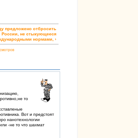
ду предложено отбросить
 России, не стыкующееся
ждународными нормами, ›
смотров
низацию,
ротивно,не то
асставленые
отивника. Вот и предстоят
 про нанотехнологии
или -не то что шахмат