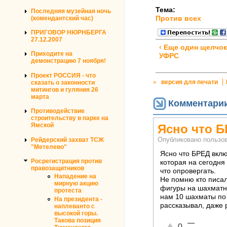
Тема:
Последняя музейная ночь
Против всех
(комендантский час)
ПРИГОВОР НЮРНБЕРГА
27.12.2007
‹ Еще один щелчок
Приходите на
УФРС
демонстрацию 7 ноября!
Проект РОССИЯ - что
»
версия для печати
сказать о законности
митингов и гуляния 26
марта
Комментари
Противодействие
строительству в парке на
Ямской
Ясно что 
Рейдерский захват ТСЖ
Опубликовано пользо
"Метелево"
Ясно что БРЕД вкл
Росрегистрация против
которая на сегодня
правозащитников
что опровергать.
Нападение на
Не помню кто писал
мирную акцию
фигуры на шахматно
протеста
нам 10 шахматы по 
На президента -
рассказывал, даже 
наплеванто с
высокой горы.
Такова позиция
—
Отлично!
0