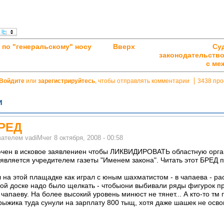
 по "генеральскому" носу
Вверх
Су
законодательство
с ме
Войдите
или
зарегистрируйтесь
, чтобы отправлять комментарии
3438 про
и
БРЕД
вателем
vadiMчег
8 октября, 2008 - 00:58
ючен в исковое заявлениен чтобы ЛИКВИДИРОВАТЬ областную орга
 является учредителем газеты "Именем закона". Читать этот БРЕД п
 на этой плащадке как играл с юным шахматистом - в чапаева - р
й доске надо было щелкать - чтобыони выбивали ряды фигурок пр
чапаеву. На более высокий уровень минюст не тянет... А кто-то тм
рыжика туда сунули на зарплату 800 тыщ, хотя даже шашек не осво