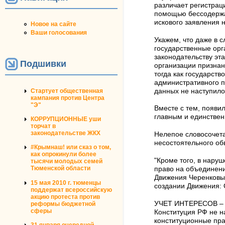
различает регистрац
помощью бессодержа
искового заявления 
Новое на сайте
Ваши голосования
Укажем, что даже в 
государственные орг
законодательству эта
Подшивки
организации призна
тогда как государст
административного п
Стартует общественная
данных не наступило
кампания против Центра
"Э"
Вместе с тем, появи
главным и единстве
КОРРУПЦИОННЫЕ уши
торчат в
законодательстве ЖКХ
Нелепое словосочет
несостоятельного обв
#Крымнаш! или сказ о том,
как опрокинули более
"Кроме того, в наруш
тысячи молодых семей
Тюменской области
право на объединени
Движения Черенковы
15 мая 2010 г. тюменцы
создании Движения: О
поддержат всероссийскую
акцию протеста против
УЧЕТ ИНТЕРЕСОВ – я
реформы бюджетной
сферы
Конституция РФ не 
конституционные пра