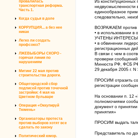
Из конституционных 
провалилась
транспортная реформа.
недвусмысленности в
Часть 1.
единообразное приме
следовательно, неиз
Когда судья в доле
КОРРУПЦИЯ... а без нее
ВОЗРАЖАЕМ против р
никак
• в использовании 
УЧТЕНЫ ИНТЕРЕСЫ - п
Легко ли создать
• в обвинении лидер
профсоюз?
регистрационных дейс
ЛЖЕВЫБОРЫ СКОРО -
В связи с чем в соо
горячая линия по
проверки сообщений
нарушениям
Минюста РФ, ФСБ РФ
29 декабря 2005 г. N
Митинг 22 мая против
строительства дороги.
ПРОСИМ отразить соо
Общегородской сбор
регистрации сообщен
подписей против точечной
застройки: 4 мая на
На основании п. 12 
Цветном бульваре
полномочиями сообщ
Операция «Оккупируй
документ о принятии
Тюмень»
принятия»
Организаторы протеста
ПРОСИМ выдать талон
против выборов хотят все
сделать по закону
Представитель по д
Политический юмор.