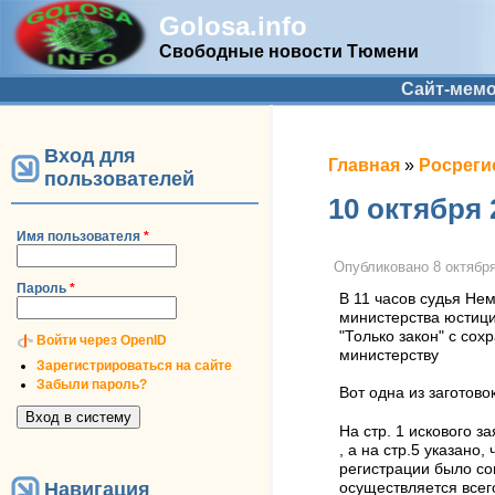
Golosa.info
Свободные новости Тюмени
Дополнительное меню
Сайт-мем
Вход для
Вы здесь
Главная
»
Росреги
пользователей
10 октября
Имя пользователя
*
Опубликовано
8 октября
Пароль
*
В 11 часов судья Не
министерства юстици
"Только закон" с со
Войти через OpenID
министерству
Зарегистрироваться на сайте
Забыли пароль?
Вот одна из загото
На стр. 1 искового з
, а на стр.5 указано
регистрации было 
Навигация
осуществляется всег