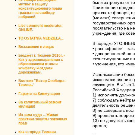
31 января очередной
были затронуты от то
митинг в защиту
Применение предлог
конституционного права
при свете фонаря, пр
граждан на своблду
собраний
(момент) совершения
государственных орг
Live comment moderator.
посягательство на н
ONLINE.
учреждения, где сов
TO OSTATNIA NEDZIELA...
В порядке УТОЧНЕН
Беззаконие в лицах
• расшифровки – как
• доверенностей на 
Бюджет г. Тюмени 2010г. -
«конституционных ин
Как у здравоохранения с
образованием отняли
• уточнения, кто и
конфетку и отдали
дорожникам.
Использование бесс
исковом заявлении т
Вестник "Ветер Свободы -
служащего. В ч.1 ст.
Тюмень"
Российской Федераци
Гаражи на Коммунаров
1) исполнять должн
7) соблюдать нейтр
За капитальный ремонт
деятельность решен
милиции!
8) не совершать пост
Из зала суда ... Живая
9) проявлять коррек
практика защиты законных
13) не допускать ко
прав
органа;
Как в городе Тюмени