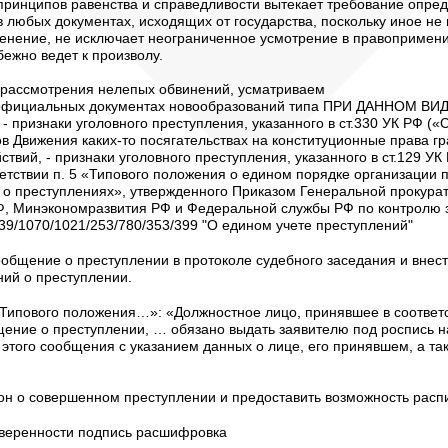
принципов равенства и справедливости вытекает требование опред
 любых документах, исходящих от государства, поскольку иное не
нение, не исключает неограниченное усмотрение в правоприменит
бежно ведет к произволу.
ассмотрения нелепых обвинений, усматриваем
в официальных документах новообразований типа ПРИ ДАННОМ В
ризнаки уголовного преступления, указанного в ст.330 УК РФ («
ов Движения каких-то посягательствах на конституционные права 
твий, - признаки уголовного преступления, указанного в ст.129 УК
тветствии п. 5 «Типового положения о едином порядке организации 
 о преступлениях», утвержденного Приказом Генеральной прокур
, Минэкономразвития РФ и Федеральной службы РФ по контролю з
 39/1070/1021/253/780/353/399 "О едином учете преступлений"
бщение о преступлении в протоколе судебного заседания и внести
ий о преступлении.
«Типового положения…»: «Должностное лицо, принявшее в соответ
ение о преступлении, … обязано выдать заявителю под роспись 
 этого сообщения с указанием данных о лице, его принявшем, а та
 о совершенном преступлении и предоставить возможность распи
оверенности подпись расшифровка