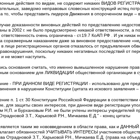
ионные действия по видам, не содержит никаких ВИДОВ РЕГИСТРАЦ
тельных, заведомо неправовых словесных конструкций истец пот
на то, чтобы представить лидеров Движения в опороченном виде – 
случае доказанности виновных действий по представлению недост
аны в 2002 г. не было предусмотрено никакой ответственности, а 
 ответственность очень ограничена - ст.19.7 КоАП РФ . И уж никак
на соразмерным наказанием даже за виновное предоставление «не
во в лице регистрационных органов отказалось от предъявления об
равонарушения, поскольку никаких негативных последствий от пере
 и не может наступить.
лись основания считать, что именно вымышленное нарушение прав
нным основанием для ЛИКВИДАЦИИ общественной организации в с
ание - ПРИ ДАННОМ ВИДЕ РЕГИСТРАЦИИ - использовано для пре
инения в нарушении Конституции (цитата из искового заявления – 
ение п. 1 ст. 30 Конституции Российской Федерации в соответствии
е, для защиты своих интересов, при данном виде регистрации у
м Н,П. и Бурхановым Р.И. не были учтены интересы учредителей 
традновой З.Т., Харьковой Р.Н., Мичкаева Е.Д." - конец цитаты
вляется таким же нововведением в области права, как и ДАНН
налагает обязанностей УЧИТЫВАТЬ ИНТЕРЕСЫ участников общест
ва Отрадновой З.Т., Харьковой Р.Н., Мичкаева Е.Д. (права на объе