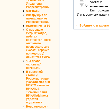
Тюменского
VadiMM
Управления
Неадекватно!
0
---------------
Росрегистрации
Вы проходи
ФаРиСеи
И я к услугам ваши
Инструкция по
ликвидации от
Росрегистрации
»
Войдите
или
зареги
отложение на 10
С помощью
хитрых ходов,
избегая
состязательного
открытого
процесса (может
сказать короче:
по-подлому)
действует УФРС
"За права
человека"
прикрыли
В северной
столице
Росрегистрации
указали, что они
НИКТО и имя им
НИКАК. В
Тюмении этим
НИКАКАМ пока
удается
подрывная
Невозможное -