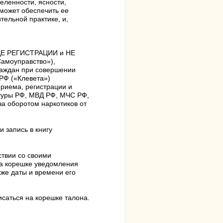
еленности, ясности,
 может обеспечить ее
ельной практике, и,
ИДЕ РЕГИСТРАЦИИ и НЕ
Самоуправство»),
граждан при совершении
 РФ («Клевета»)
приема, регистрации и
атуры РФ, МВД РФ, МЧС РФ,
а оборотом наркотиков от
 запись в книгу
ствии со своими
на корешке уведомления
кже даты и времени его
саться на корешке талона.