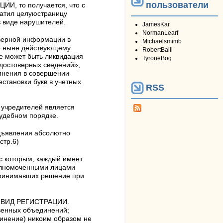
пользователи
ИИ, то получается, что с
ратил целуюстраницу
в виде нарушителей.
JamesKar
NormanLearf
оверной информации в
Michaelsmimb
по ныне действующему
RobertBaill
 не может быть ликвидация
TyroneBog
достоверных сведений»,
винения в совершении
становки букв в учетных
RSS
 учредителей является
удебном порядке.
дъявления абсолютно
стр.6)
 с которым, каждый имеет
полномоченными лицами
принимавших решение при
ЫЙ ВИД РЕГИСТРАЦИИ.
венных объединений;
динение) никоим образом не