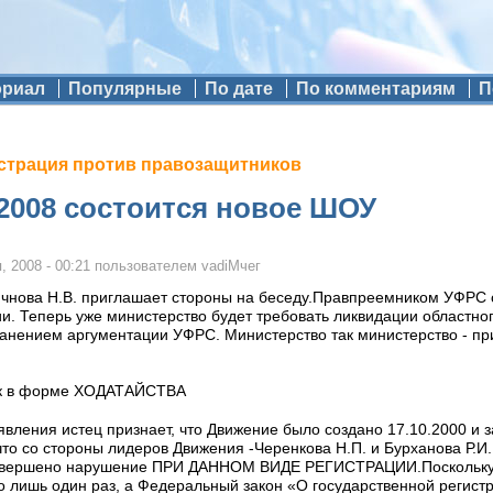
ориал
Популярные
По дате
По комментариям
П
страция против правозащитников
 2008 состоится новое ШОУ
, 2008 - 00:21
пользователем
vadiMчег
мчнова Н.В. приглашает стороны на беседу.Правпреемником УФРС 
и. Теперь уже министерство будет требовать ликвидации областно
хранением аргументации УФРС. Министерство так министерство - при
вок в форме ХОДАТАЙСТВА
аявления истец признает, что Движение было создано 17.10.2000 и 
, что со стороны лидеров Движения -Черенкова Н.П. и Бурханова Р.И.
совершено нарушение ПРИ ДАННОМ ВИДЕ РЕГИСТРАЦИИ.Поскольку
о лишь один раз, а Федеральный закон «О государственной реги