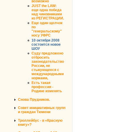
возможно
JUST the LAW:
еще одна победа
над чиновниками
из РЕГИСТРАЦИИ.
Еще один щелчок
по
"генеральскому"
носу УФРС
10 октября 2008
состоится новое
ШОУ
Суду предложено
отбросить
законодательство
России, не
стыкующееся с
международными
нормами,
Есть такая
профессия -
Родине изменять
Снова Прудников.
Совет инициативных групп
и граждан Тюмени
Троллейбус - в «Красную
книгу»?