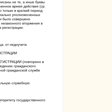
писаны не те, а иные буквы.
нное время действия (ср:
о только в краткий период
циально уполномоченных
 и было совершено
 незаконного вторжения в
а регистрации.
ца, от недоучета
ГИСТРАЦИИ
ЕГИСТРАЦИИ (повторено в
ведению гражданского
нной гражданской службе
альную служебную
вторитету государственного