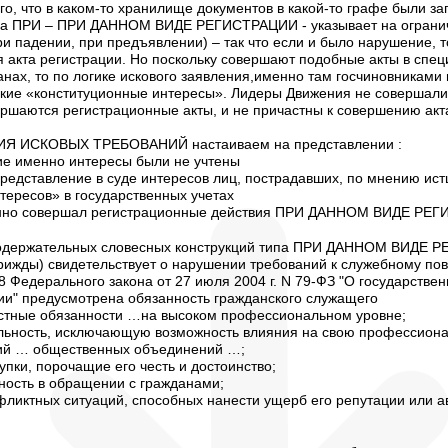
го, что в каком-то хранилище документов в какой-то графе были за
а ПРИ – ПРИ ДАННОМ ВИДЕ РЕГИСТРАЦИИ - указывает на ограниче
и падении, при предъявлении) – так что если и было нарушение, т
 акта регистрации. Но поскольку совершают подобные акты в спе
анах, то по логике искового заявления,именно там госчиновниками
екие «конституционные интересы». Лидеры Движения не совершали
ершаются регистрационные акты, и не причастны к совершению акт
ИЯ ИСКОВЫХ ТРЕБОВАНИЙ настаиваем на представлении :
ие именно интересы были не учтены
представление в суде интересов лиц, пострадавших, по мнению ист
тересов» в государственных учетах
менно совершал регистрационные действия ПРИ ДАННОМ ВИДЕ РЕ
одержательных словесных конструкций типа ПРИ ДАННОМ ВИДЕ Р
рижды) свидетельствует о нарушении требований к служебному по
18 Федерального закона от 27 июля 2004 г. N 79-ФЗ "О государстве
и" предусмотрена обязанность гражданского служащего
остные обязанности …на высоком профессиональном уровне;
альность, исключающую возможность влияния на свою профессион
ий … общественных объединений …;
упки, порочащие его честь и достоинство;
тность в обращении с гражданами;
нфликтных ситуаций, способных нанести ущерб его репутации или а