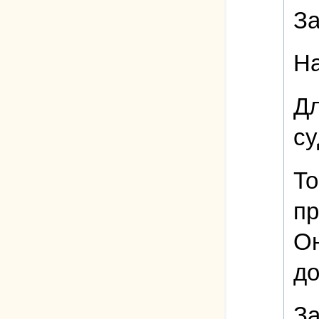
За
На
Дл
су
То
пр
Он
до
За