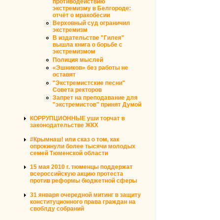
противодействию
экстремизму в Белгороде:
отчёт о мракобесии
Верховный суд ограничил
экстремизм
В издательстве "Гилея"
вышла книга о борьбе с
экстремизмом
Полиция мыслей
«Эшников» без работы не
оставят
"Экстремистские песни"
Совета ректоров
Запрет на преподавание для
"экстремистов" принят Думой
КОРРУПЦИОННЫЕ уши торчат в
законодательстве ЖКХ
#Крымнаш! или сказ о том, как
опрокинули более тысячи молодых
семей Тюменской области
15 мая 2010 г. тюменцы поддержат
всероссийскую акцию протеста
против реформы бюджетной сферы
31 января очередной митинг в защиту
конституционного права граждан на
своблду собраний