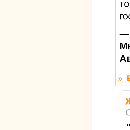
то
го
—
Мн
А
»