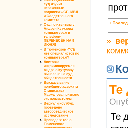
прот
суд изучит
незаконные
подписки ФСБ, МВД
и Следственного
комитета
‹ Послед
Суд по изъятым у
Андрея Кутузова
компьютерам и
телефону
»
ве
ПЕРЕНЕСЁН НА 9
ИЮНЯ!
комм
В тюменском ФСБ
нет специалистов по
компьютерам?
Листовка,
К
инкриминируемая
Андрею Кутузову,
вынесена на суд
общественности
Высказывание
Те
погибшего адвоката
Станислава
Маркелова признано
Опу
экстремистским
Вернули ноутбук,
проведено
автороведческое
Те 
исследование
Преподавателю
Тюменского