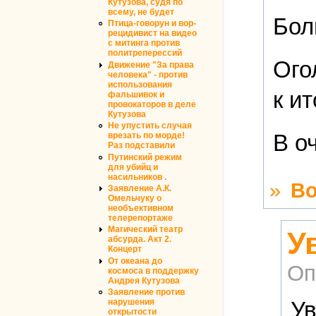
Кутузова, судя по
всему, не будет
Бол
Птица-говорун и вор-
рецидивист на видео
с митинга против
политреперессий
Ого
Движение "За права
человека" - против
использования
к и
фальшивок и
провокаторов в деле
Кутузова
Не упустить случая
В о
врезать по морде!
Раз подставили
Путинский режим
для убийц и
насильников .
»
Во
Заявление А.К.
Омельчуку о
необъективном
телерепортаже
Магический театр
У
абсурда. Акт 2.
Концерт
От океана до
Оп
космоса в поддержку
Андрея Кутузова
Заявление против
Ув
нарушения
открытости