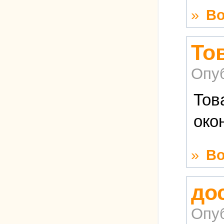
»
Во
То
Опу
Тов
око
»
Во
до
Опу