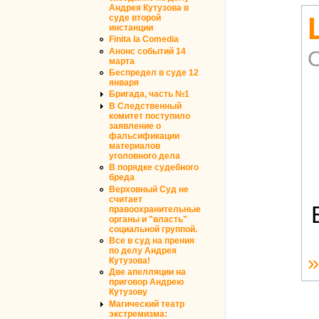
Андрея Кутузова в
суде второй
инстанции
Finita la Comedia
Анонс событий 14
марта
Беспредел в суде 12
января
Бригада, часть №1
В Следственный
комитет поступило
заявление о
фальсификации
материалов
уголовного дела
В порядке судебного
бреда
Верховный Суд не
считает
правоохранительные
органы и "власть"
социальной группой.
Все в суд на прения
по делу Андрея
Кутузова!
Две апелляции на
приговор Андрею
Кутузову
Магический театр
экстремизма: