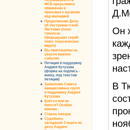
гра
госуниверситета
ФСБ предъявила
обвинение в
Д.М
призывах к насилию
над милицией
Продолжение Дела
об Экстремистской
Он 
Листовке (плюс
синопсис
предыдущих серий
каж
плюс тематическое
видео)
Вы приглашены на
зре
ужасно важное
событие
Петиция в поддержку
нас
Андрея Кутузова
(форма на подпись -
внизу, под текстом
петиции)
В Т
Заявление Совета
инициативных групп
в поддержку Андрея
сос
Кутузова
Боятся или не
боятся? Особое
про
мнение.
Страна лжецов
Судебного
ноя
заседания 3 марта по
делу Андрея