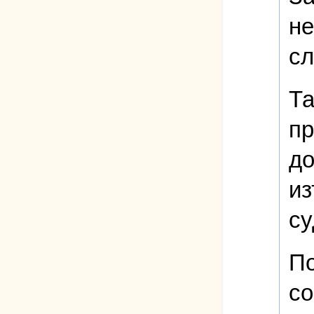
не
сл
Та
пр
до
из
су
По
со