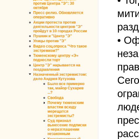
• То
против Центра "Э": 30
октября
мити
Пресс-релиз. Обновляется
оперативно
Акции протеста против
разд
деятельности центров "Э"
пройдут в 10 городах России
Пушкин и "Центр "Э"
• Оф
Улицы против "Э"
Видео соц.опроса "Что такое
неза
экстремизм?"
Тюменскому центру «Э»
поднесли торт
прав
Центр "Э" нарывается на
поздравления
Назначенный экстремистом:
Сего
дело Андрея Кутузова
Было все примерно
так, майор Сухарев
огра
...?
Свобода
Почему тюменским
люде
властям всюду
мерещатся
экстремисты?
прес
Суд признал
вынесение подписки
о неразглашении
расс
незаконным
Конституционный