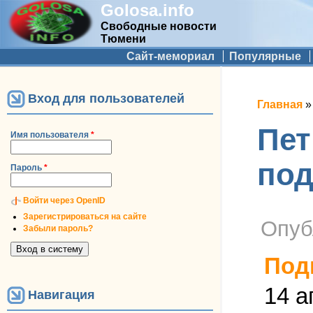
Golosa.info
Свободные новости
Тюмени
Дополнительное меню
Сайт-мемориал
Популярные
Вход для пользователей
Вы зд
Главная
Пет
Имя пользователя
*
под
Пароль
*
Войти через OpenID
Зарегистрироваться на сайте
Опуб
Забыли пароль?
Под
14 а
Навигация