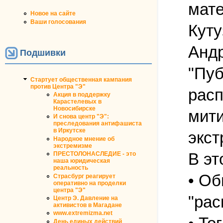
мат
Новое на сайте
Ваши голосования
Куту
Андр
Подшивки
"Пуб
Стартует общественная кампания
против Центра "Э"
расп
Акция в поддержку
Карастелевых в
Новосибирске
мити
И снова центр "Э":
преследования антифашиста
в Иркутске
экс
Народное мнение об
экстремизме
В эт
ПРЕСТОЛОНАСЛЕДИЕ - это
наша юридическая
реальность
• Об
Страсбург реагирует
оперативно на проделки
центра "Э"
"рас
Центр Э. Давление на
активистов в Магадане
www.extremizma.net
День единых действий