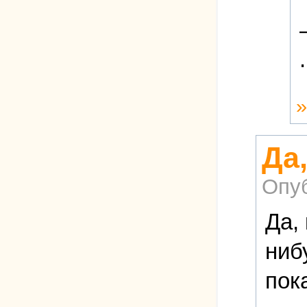
.
Да,
Опу
Да,
ниб
пок