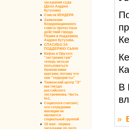
заседания суда
(Дело Андрея
Кутузова)
По
Список КЕНДЕРА
Заявление
Координационного
пр
совета протестных
действий города
Перми в поддержку
Ке
Андрея Кутузова.
СПАСИБО ЗА
ПОДДЕРЖКУ СЫНА
Кафка и Оруэлл:
Ке
"экстремистам"
теперь нельзя
пользоваться
Ка
банковскими
картами, потому что
они "террористы"
Тюменский центр "Э"
В 
как гнездо
российского
экстремизма. Часть
вл
№1.
Социологи считают,
что сотрудники
милиции не
являются
»
социальной группой
16 мая - первое
заседание по делу