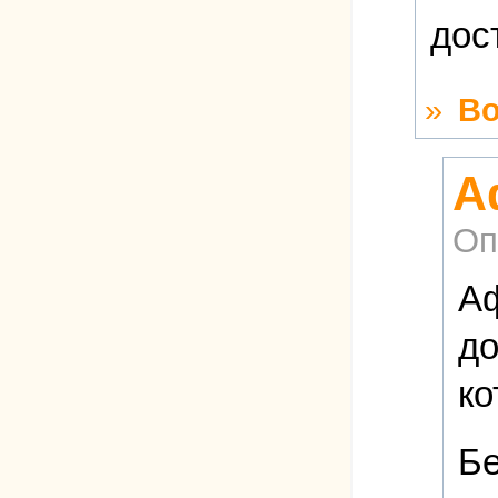
дос
»
Во
А
Оп
Аф
до
ко
Бе