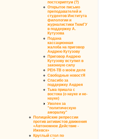
постскриптум (?)
Открытое письмо
преподавателей и
студентов Института
филологии и
журналистики ТюмГУ
в поддержку А.
Кутузова
Подана
кассационная
жалоба на приговор
Андрею Кутузову
Приговор Андрею
Кутузову вступил в
законную силу
РЕН-ТВ о моём деле
Свободные новостЯ
Спасибо за
поддержку Андрея
Тьма пришла с
востока (о науке и не-
науке)
Уволен за
"политическую
аморалку"
Полицейские репрессии
против активистов движения
«Автономное Действие -
Ижевск»
Круглый стол по