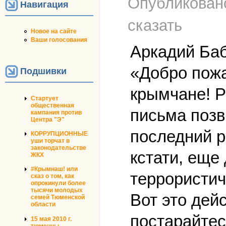
Опубликова
Навигация
сказать
Новое на сайте
Ваши голосования
Аркадий Баб
«Добро пожа
Подшивки
крымчане! Р
Стартует
общественная
письма позв
кампания против
Центра "Э"
последний р
КОРРУПЦИОННЫЕ
уши торчат в
законодательстве
кстати, еще
ЖКХ
#Крымнаш! или
террористич
сказ о том, как
опрокинули более
тысячи молодых
Вот это дей
семей Тюменской
области
постарайтес
15 мая 2010 г.
тюменцы