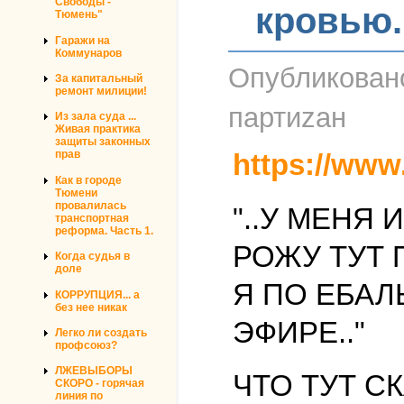
Свободы -
кровью.
Тюмень"
Гаражи на
Коммунаров
Опубликова
За капитальный
ремонт милиции!
партиzан
Из зала суда ...
Живая практика
защиты законных
https://www
прав
Как в городе
Тюмени
провалилась
"..У МЕНЯ 
транспортная
реформа. Часть 1.
РОЖУ ТУТ 
Когда судья в
доле
Я ПО ЕБАЛ
КОРРУПЦИЯ... а
без нее никак
ЭФИРЕ.."
Легко ли создать
профсоюз?
ЛЖЕВЫБОРЫ
ЧТО ТУТ С
СКОРО - горячая
линия по