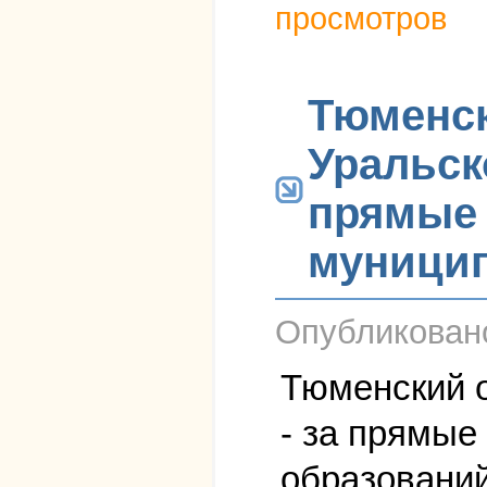
просмотров
Тюменск
Уральск
прямые
муници
Опубликова
Тюменский 
- за прямы
образований