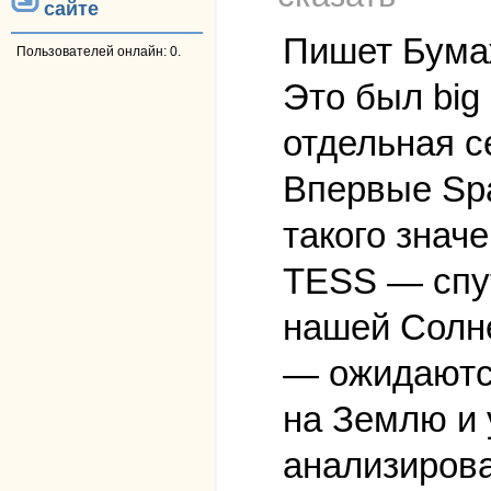
сайте
Пишет Бумаж
Пользователей онлайн: 0.
Это был big
отдельная с
Впервые Sp
такого значе
TESS — спут
нашей Солн
— ожидаются
на Землю и 
анализиров