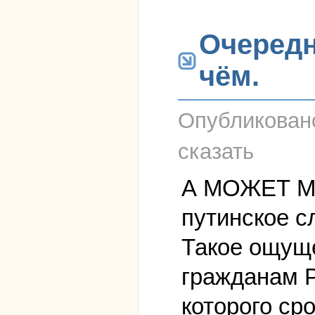
Очередн
чём.
Опубликова
сказать
А МОЖЕТ М
путинское с
Такое ощуще
гражданам Р
которого ср