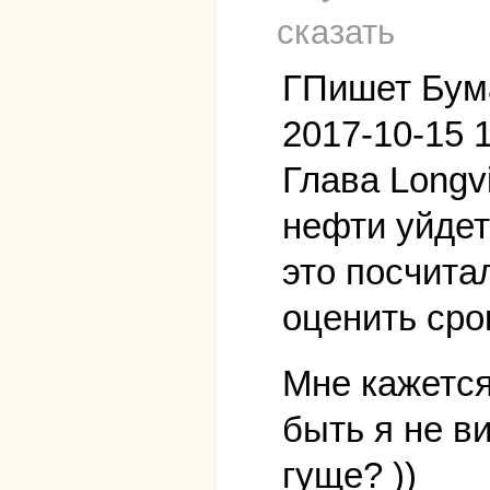
сказать
ГПишет Бума
2017-10-15 
Глава Longv
нефти уйдет 
это посчита
оценить сро
Мне кажется
быть я не в
гуще? ))