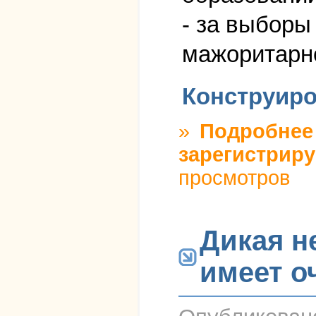
- за выборы
мажоритарн
Конструиро
»
Подробнее
зарегистриру
просмотров
Дикая н
имеет о