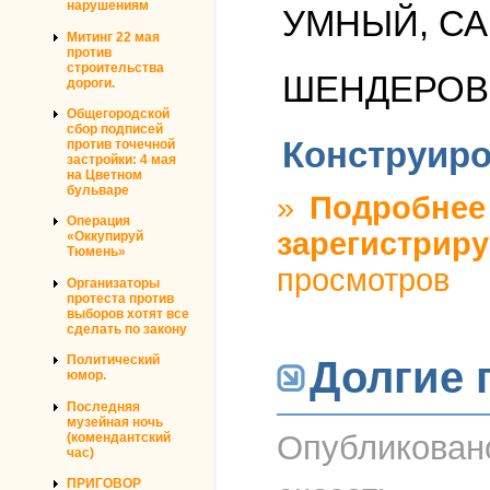
нарушениям
УМНЫЙ, СА
Митинг 22 мая
против
строительства
ШЕНДЕРОВИ
дороги.
Общегородской
сбор подписей
Конструиро
против точечной
застройки: 4 мая
на Цветном
бульваре
»
Подробнее
Операция
зарегистриру
«Оккупируй
Тюмень»
просмотров
Организаторы
протеста против
выборов хотят все
сделать по закону
Политический
Долгие 
юмор.
Последняя
музейная ночь
Опубликова
(комендантский
час)
ПРИГОВОР