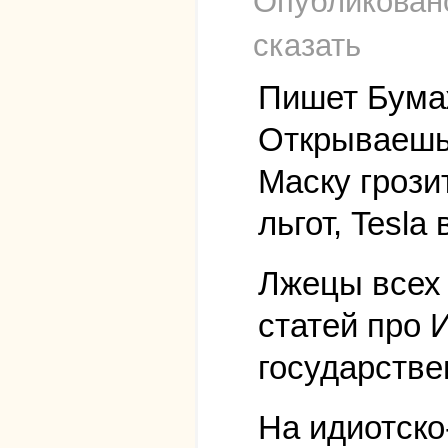
Опубликова
сказать
Пишет Бумаж
Открываешь 
Маску гроз
льгот, Tesla
Лжецы всех 
статей про 
государстве
На идиотск