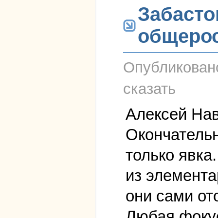
Забасто
общерос
Опубликова
сказать
Алексей На
Окончательн
только явка
из элемента
они сами от
Любая фокус