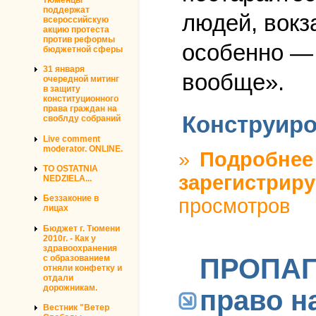
поддержат
людей, вокз
всероссийскую
акцию протеста
против реформы
особенно — 
бюджетной сферы
31 января
вообще».
очередной митинг
в защиту
конституционного
права граждан на
Конструиро
своблду собраний
Live comment
moderator. ONLINE.
»
Подробнее
TO OSTATNIA
зарегистриру
NEDZIELA...
Беззаконие в
просмотров
лицах
Бюджет г. Тюмени
2010г. - Как у
здравоохранения
ПРОПАГА
с образованием
отняли конфетку и
отдали
дорожникам.
право н
Вестник "Ветер