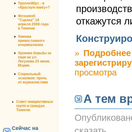
Троллейбус - в
производств
«Красную книгу»?
Флэшмоб
откажутся ли
"Сцепка" 18
апреля 2008 года
в Тюмени
Конструиро
Химера
православного
клерикализма
»
Подробнее
Хроника борьбы за
парк на ул.
зарегистриру
Логунова 25 июня.
Мэрия.
просмотра
Социальный
эскапизм: прочь
от журналистики
А тем в
Совет инициативных
групп и граждан
Тюмени
Опубликова
Сейчас на
сказать