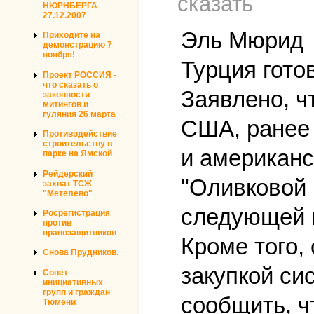
сказать
НЮРНБЕРГА
27.12.2007
Эль Мюрид
Приходите на
демонстрацию 7
ноября!
Турция гото
Проект РОССИЯ -
что сказать о
Заявлено, ч
законности
митингов и
гуляния 26 марта
США, ранее
Противодействие
строительству в
и американс
парке на Ямской
Рейдерский
"Оливковой
захват ТСЖ
"Метелево"
следующей 
Росрегистрация
против
правозащитников
Кроме того,
Снова Прудников.
закупкой си
Совет
инициативных
групп и граждан
сообщить, ч
Тюмени