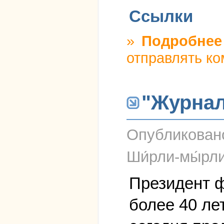
Ссылки
»
Подробнее
отправлять к
"Журнал
Опубликова
Ши́рли-мы́рл
Президент ф
более 40 лет