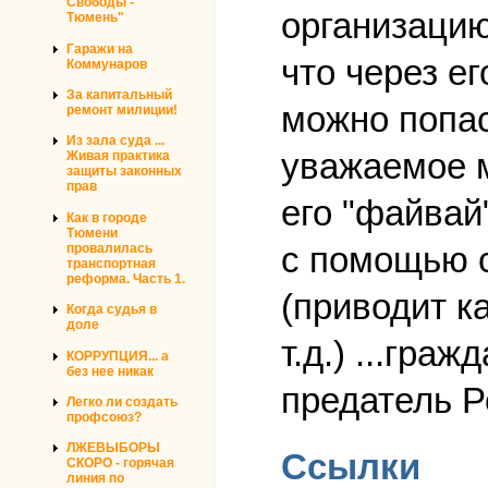
Свободы -
организацию
Тюмень"
Гаражи на
что через ег
Коммунаров
За капитальный
можно попас
ремонт милиции!
Из зала суда ...
уважаемое м
Живая практика
защиты законных
прав
его "файвай
Как в городе
Тюмени
с помощью с
провалилась
транспортная
реформа. Часть 1.
(приводит к
Когда судья в
доле
т.д.) ...гра
КОРРУПЦИЯ... а
без нее никак
предатель Р
Легко ли создать
профсоюз?
ЛЖЕВЫБОРЫ
Ссылки
СКОРО - горячая
линия по