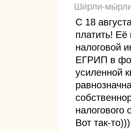
Ши́рли-мы́рл
С 18 август
платить! Её
налоговой 
ЕГРИП в фор
усиленной 
равнозначна
собственнор
налогового 
Вот так-то)))