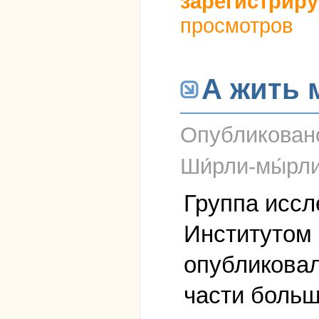
зарегистриру
просмотров
А жить 
Опубликова
Ши́рли-мы́рл
Группа иссл
Институтом 
опубликовал
части больш