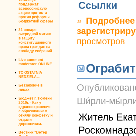
Ссылки
поддержат
всероссийскую
акцию протеста
против реформы
»
Подробнее
бюджетной сферы
зарегистриру
31 января
очередной митинг
просмотров
в защиту
конституционного
права граждан на
своблду собраний
Live comment
Ограбит
moderator. ONLINE.
TO OSTATNIA
NEDZIELA...
Опубликова
Беззаконие в
лицах
Ши́рли-мы́рл
Бюджет г. Тюмени
2010г. - Как у
здравоохранения
с образованием
Житель Екат
отняли конфетку и
отдали
дорожникам.
Роскомнадзо
Вестник "Ветер