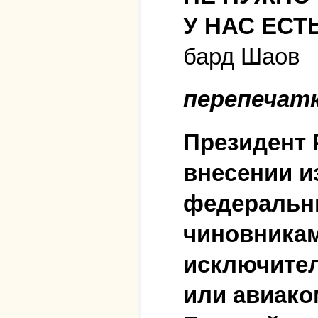
У НАС ЕС
бард Шаов
перепечатка
Президент 
внесении и
федеральны
чиновникам
исключител
или авиако