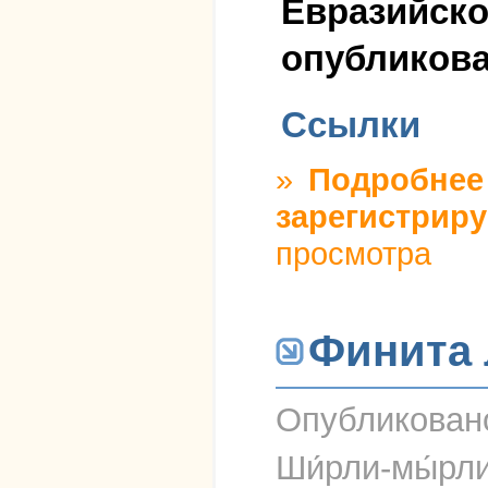
Евразийско
опубликова
Ссылки
»
Подробнее
зарегистриру
просмотра
Финита 
Опубликова
Ши́рли-мы́рл