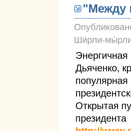
"Между 
Опубликова
Ши́рли-мы́рл
Энергичная 
Дьяченко, к
популярная 
президентск
Открытая пу
президента
http://www.s