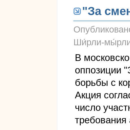
"За сме
Опубликова
Ши́рли-мы́рл
В московско
оппозиции "
борьбы с ко
Акция согла
число участ
требования 