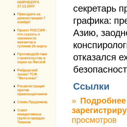
НЮРНБЕРГА
секретарь п
27.12.2007
Приходите на
графика: пр
демонстрацию 7
ноября!
Азию, заодн
Проект РОССИЯ -
что сказать о
законности
конспиролог
митингов и
гуляния 26 марта
отказался е
Противодействие
строительству в
парке на Ямской
безопасност
Рейдерский
захват ТСЖ
"Метелево"
Ссылки
Росрегистрация
против
правозащитников
»
Подробнее
Снова Прудников.
зарегистриру
Совет
инициативных
просмотров
групп и граждан
Тюмени