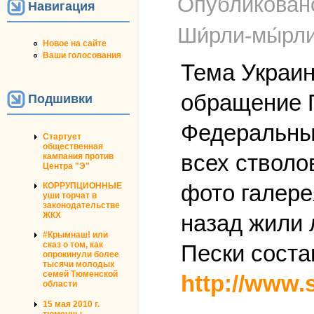
Опубликова
Навигация
Ши́рли-мы́рл
Новое на сайте
Ваши голосования
Тема Украин
обращение П
Подшивки
Федеральные
Стартует
общественная
всех стволо
кампания против
Центра "Э"
фото галерея
КОРРУПЦИОННЫЕ
уши торчат в
законодательстве
ЖКХ
назад жили 
#Крымнаш! или
сказ о том, как
Пески соста
опрокинули более
тысячи молодых
семей Тюменской
http://www.
области
15 мая 2010 г.
тюменцы