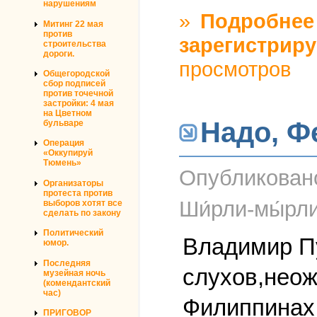
нарушениям
»
Подробнее
Митинг 22 мая
против
зарегистриру
строительства
дороги.
просмотров
Общегородской
сбор подписей
против точечной
застройки: 4 мая
на Цветном
Надо, Ф
бульваре
Операция
«Оккупируй
Тюмень»
Опубликова
Организаторы
протеста против
Ши́рли-мы́рл
выборов хотят все
сделать по закону
Политический
Владимир Пу
юмор.
Последняя
слухов,неож
музейная ночь
(комендантский
час)
Филиппинах 
ПРИГОВОР