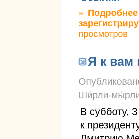
»
Подробнее
зарегистриру
просмотров
Я к вам
Опубликова
Ши́рли-мы́рл
В субботу, 
к президент
Дмитрию Ме