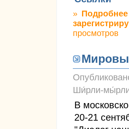
»
Подробнее
зарегистриру
просмотров
Мировые
Опубликова
Ши́рли-мы́рл
В московско
20-21 сентя