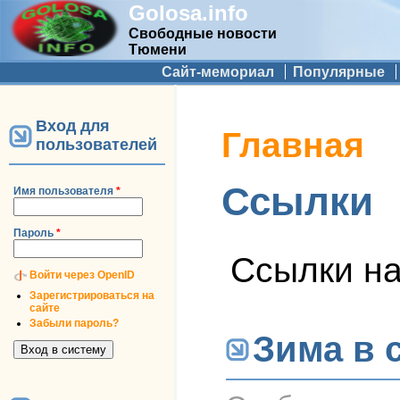
Golosa.info
Свободные новости
Тюмени
Дополнительное меню
Сайт-мемориал
Популярные
Вход для
Вы здесь
Главная
пользователей
Ссылки
Имя пользователя
*
Пароль
*
Ссылки на
Войти через OpenID
Зарегистрироваться на
сайте
Забыли пароль?
Зима в 