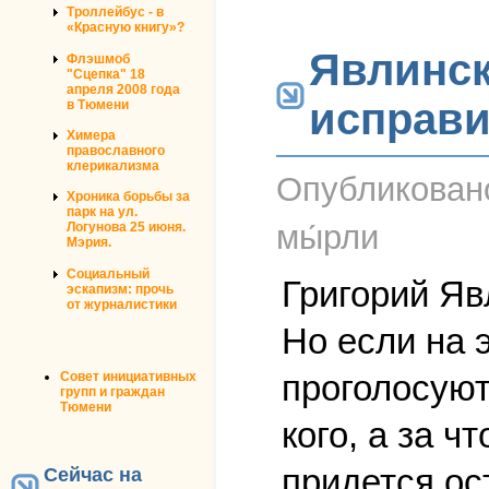
Троллейбус - в
«Красную книгу»?
Явлинск
Флэшмоб
"Сцепка" 18
апреля 2008 года
исправи
в Тюмени
Химера
православного
клерикализма
Опубликова
Хроника борьбы за
парк на ул.
мы́рли
Логунова 25 июня.
Мэрия.
Социальный
Григорий Яв
эскапизм: прочь
от журналистики
Но если на 
проголосуют
Совет инициативных
групп и граждан
Тюмени
кого, а за ч
придется ос
Сейчас на