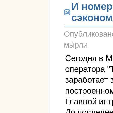
И номер
сэконом
Опубликова
мы́рли
Сегодня в М
оператора "
заработает 
построенно
Главной инт
До последне