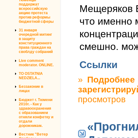
поддержат
Мещеряков Б
всероссийскую
акцию протеста
против реформы
что именно 
бюджетной сферы
31 января
концентрации
очередной митинг
в защиту
смешно. мож
конституционного
права граждан на
своблду собраний
Live comment
Ссылки
moderator. ONLINE.
TO OSTATNIA
»
Подробнее
о
NEDZIELA...
Беззаконие в
зарегистриру
лицах
просмотров
Бюджет г. Тюмени
2010г. - Как у
здравоохранения
с образованием
отняли конфетку и
отдали
«Прогнил
дорожникам.
Вестник "Ветер