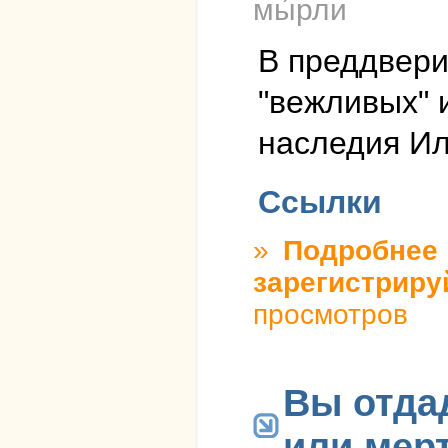
мы́рли
В преддвери
"вежливых" 
наследия Ил
Ссылки
»
Подробнее
о
зарегистриру
просмотров
Вы отда
или мер