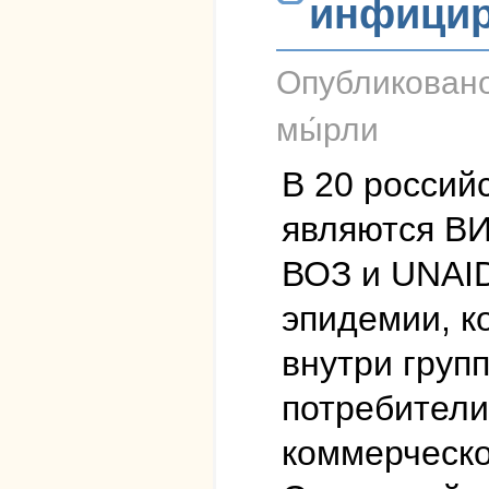
инфицир
Опубликован
мы́рли
В 20 россий
являются В
ВОЗ и UNAID
эпидемии, к
внутри груп
потребители
коммерческо