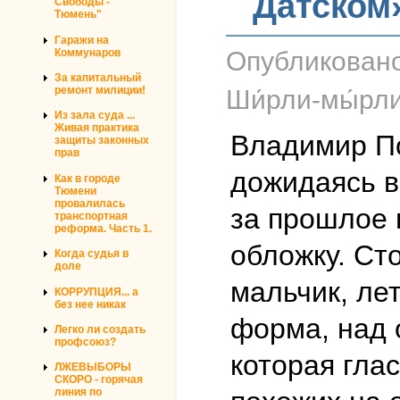
Датском
Свободы -
Тюмень"
Гаражи на
Коммунаров
Опубликован
За капитальный
ремонт милиции!
Ши́рли-мы́рл
Из зала суда ...
Живая практика
Владимир По
защиты законных
прав
дожидаясь в
Как в городе
Тюмени
провалилась
за прошлое 
транспортная
реформа. Часть 1.
обложку. Ст
Когда судья в
доле
мальчик, ле
КОРРУПЦИЯ... а
без нее никак
форма, над 
Легко ли создать
профсоюз?
которая гла
ЛЖЕВЫБОРЫ
СКОРО - горячая
линия по