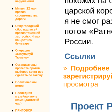
похожих на 
нарушениям
царской кор
Митинг 22 мая
против
строительства
я не смог ра
дороги.
Общегородской
потом «Ратн
сбор подписей
против точечной
застройки: 4 мая
России.
на Цветном
бульваре
Операция
Ссылки
«Оккупируй
Тюмень»
Организаторы
»
Подробнее
о
протеста против
выборов хотят все
зарегистриру
сделать по закону
просмотра
Политический
юмор.
Последняя
музейная ночь
(комендантский
Проект 
час)
ПРИГОВОР