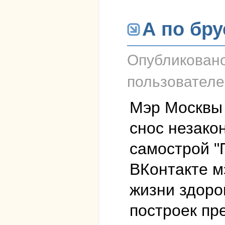
А по бру
Опубликован
пользовател
Мэр Москвы
снос незако
самострой "
ВКонтакте м
жизни здоро
построек пр