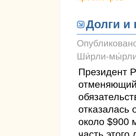
Долги и
Опубликован
Ши́рли-мы́рл
Президент Р
отменяющий
обязательст
отказалась 
около $900 
часть этого