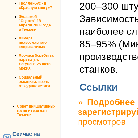
200–300 шту
Троллейбус - в
«Красную книгу»?
Зависимость
Флэшмоб
"Сцепка" 18
апреля 2008 года
наиболее сл
в Тюмени
Химера
85–95% (Мин
православного
клерикализма
производств
Хроника борьбы за
парк на ул.
Логунова 25 июня.
станков.
Мэрия.
Социальный
эскапизм: прочь
Ссылки
от журналистики
»
Подробнее
о
Совет инициативных
зарегистриру
групп и граждан
Тюмени
просмотров
Сейчас на