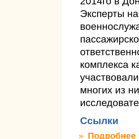
2014го в До
Эксперты на
военнослужа
пассажирско
ответственн
комплекса ка
участвовали
многих из н
исследовате
Ссылки
»
Подробнее
о