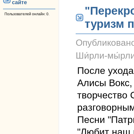
сайте
"Перекр
Пользователей онлайн: 0.
туризм по
Опубликован
Ши́рли-мы́рл
После ухода
Алисы Вокс,
творчество 
разговорным
Песни "Патри
"Любит наш 