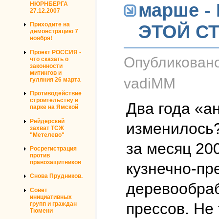
марше -
НЮРНБЕРГА
27.12.2007
ЭТОЙ С
Приходите на
демонстрацию 7
ноября!
Проект РОССИЯ -
Опубликован
что сказать о
законности
митингов и
vadiMM
гуляния 26 марта
Противодействие
строительству в
Два года «а
парке на Ямской
Рейдерский
изменилось?
захват ТСЖ
"Метелево"
за месяц 20
Росрегистрация
против
правозащитников
кузнечно-пр
Снова Прудников.
деревообраб
Совет
инициативных
прессов. Не 
групп и граждан
Тюмени