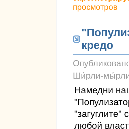
просмотров
"Популиз
кредо
Опубликован
Ши́рли-мы́рл
Намедни наш
"Популизато
"загуглите" 
любой власт