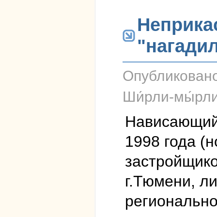
Неприка
"нагади
Опубликован
Ши́рли-мы́рл
Нависающий 
1998 года (н
застройщико
г.Тюмени, л
регионально