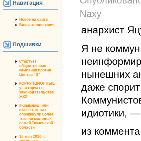
Опубликован
Навигация
Naxy
Новое на сайте
Ваши голосования
анархист Яц
Подшивки
Я не коммун
неинформиро
Стартует
общественная
кампания против
нынешних ан
Центра "Э"
КОРРУПЦИОННЫЕ
даже спорит
уши торчат в
законодательстве
Коммунистов
ЖКХ
#Крымнаш! или
идиотики, —
сказ о том, как
опрокинули более
тысячи молодых
семей Тюменской
области
из коммента
15 мая 2010 г.
тюменцы