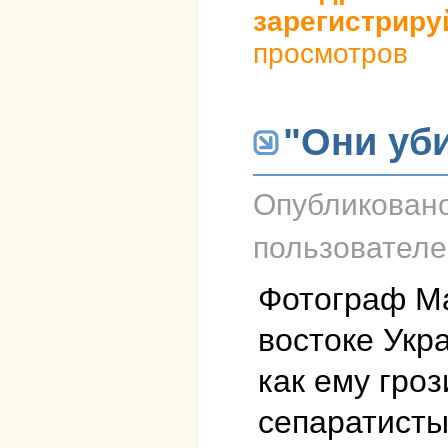
зарегистриру
просмотров
"Они уб
Опубликован
пользовател
Фотограф Ма
востоке Укр
как ему гро
сепаратисты