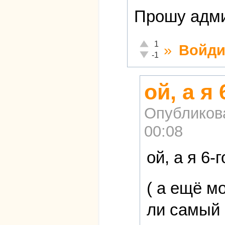
Прошу адми
Отлично!
1
»
Войди
Неадекватно!
-1
ой, а я
Опубликов
00:08
ой, а я 6-
( а ещё м
ли самый 