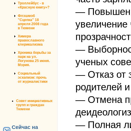
Троллейбус - в
«Красную книгу»?
— Повышени
Флэшмоб
"Сцепка" 18
увеличение 
апреля 2008 года
в Тюмени
прозрачност
Химера
православного
клерикализма
— Выборност
Хроника борьбы за
парк на ул.
ученых сове
Логунова 25 июня.
Мэрия.
— Отказ от 
Социальный
эскапизм: прочь
от журналистики
родителей и
— Отмена п
Совет инициативных
групп и граждан
деидеологиз
Тюмени
— Полная ли
Сейчас на