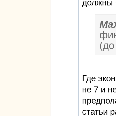
должны 
Ma
фин
(до
Где эко
не 7 и 
предпол
статьи р