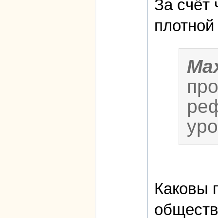
За счёт
плотной
Ma
про
реф
уро
Каковы 
обществ