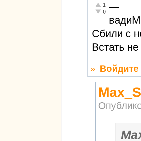
—
Отлично!
1
Неадекватно!
0
вади
Сбили с н
Встать не
»
Войдите
Max_S
Опублико
Ma