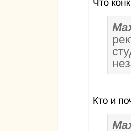
Что кон
Ma
рек
сту
нез
Кто и п
Ma