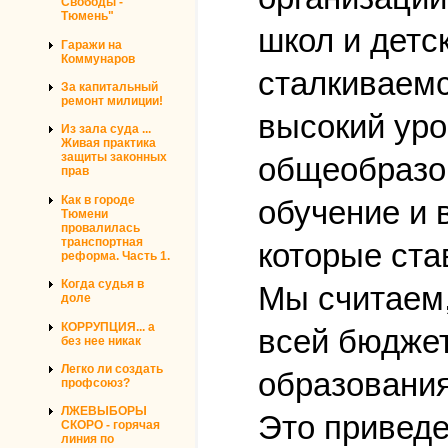
Свободы -
Тюмень"
школ и детс
Гаражи на
Коммунаров
сталкиваемс
За капитальный
ремонт милиции!
высокий уро
Из зала суда ...
Живая практика
защиты законных
общеобразов
прав
Как в городе
обучение и 
Тюмени
провалилась
транспортная
которые ста
реформа. Часть 1.
Когда судья в
Мы считаем,
доле
КОРРУПЦИЯ... а
всей бюдже
без нее никак
Легко ли создать
образования
профсоюз?
ЛЖЕВЫБОРЫ
Это приведе
СКОРО - горячая
линия по