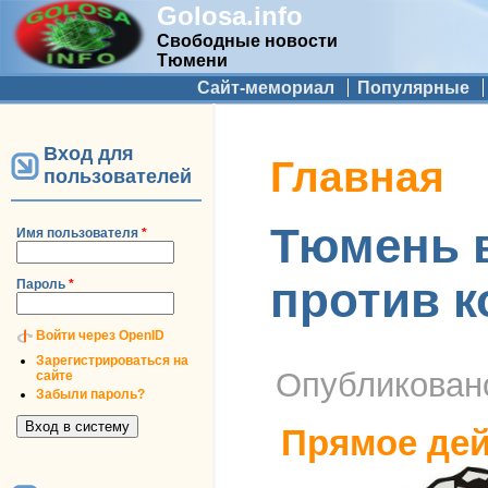
Golosa.info
Свободные новости
Тюмени
Дополнительное меню
Сайт-мемориал
Популярные
Вход для
Вы здесь
Главная
пользователей
Тюмень 
Имя пользователя
*
против к
Пароль
*
Войти через OpenID
Зарегистрироваться на
Опубликова
сайте
Забыли пароль?
Прямое дей