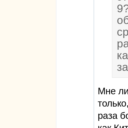
9
о
с
р
к
з
Мне ли
только
раза б
как Ки