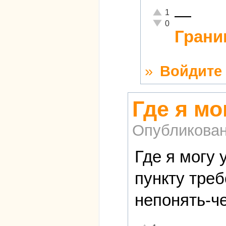
—
Отлично!
1
Неадекватно!
0
Грани
»
Войдите
Где я мо
Опубликова
Где я могу
пункту тре
непонять-ч