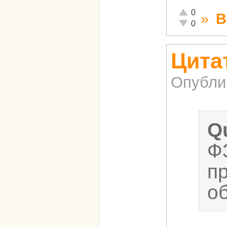
Отлично!
0
»
В
Неадекватно!
0
Цита
Опубли
Q
Ф
п
о