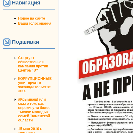
Навигация
Новое на сайте
Ваши голосования
Подшивки
Стартует
общественная
кампания против
Центра "Э"
КОРРУПЦИОННЫЕ
уши торчат в
законодательстве
ЖКХ
#Крымнаш! или
сказ о том, как
опрокинули более
тысячи молодых
семей Тюменской
области
15 мая 2010 г.
тюменцы