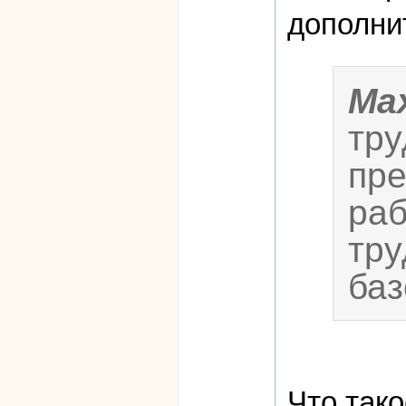
дополни
Ma
тру
пре
раб
тру
баз
Что так