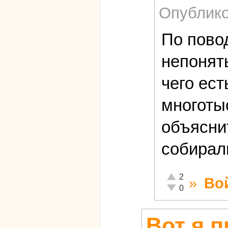
Опублико
По повод
непонят
чего ест
многоты
объяснит
собирал
Отлично!
2
»
Во
Неадекватно!
0
Вот я п