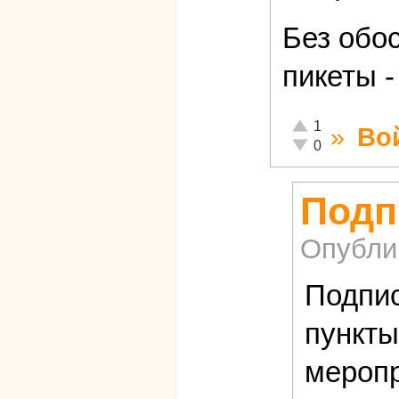
Без обо
пикеты 
Отлично!
1
»
Во
Неадекватно!
0
Подп
Опубли
Подпис
пункты
меропр