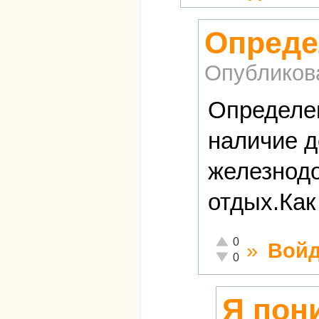
Опреде
Опубликов
Определен
наличие д
железнодо
отдых.Как
Отлично!
0
»
Войд
Неадекватно!
0
Я пон