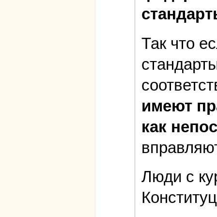
стандарты
Так что е
стандарты
соответс
имеют пр
как непо
вправляют
Люди с ку
Конституц