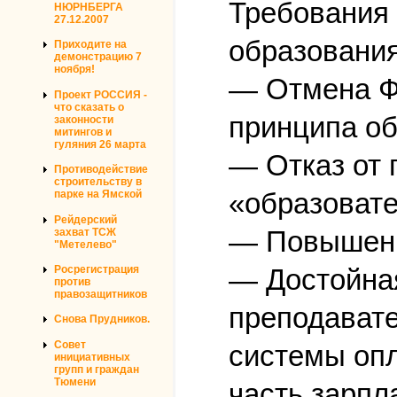
Требования
НЮРНБЕРГА
27.12.2007
образования
Приходите на
демонстрацию 7
ноября!
— Отмена ФЗ
Проект РОССИЯ -
что сказать о
принципа об
законности
митингов и
гуляния 26 марта
— Отказ от 
Противодействие
строительству в
«образовате
парке на Ямской
Рейдерский
— Повышени
захват ТСЖ
"Метелево"
— Достойная
Росрегистрация
против
правозащитников
преподавате
Снова Прудников.
Совет
системы опл
инициативных
групп и граждан
Тюмени
часть зарпл