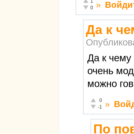
Отлично!
1
»
Войди
Неадекватно!
0
Да к че
Опубликов
Да к чему
очень мод
можно гов
Отлично!
0
»
Вой
Неадекватно!
-1
По пов