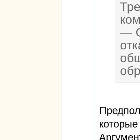
Тре
ком
— О
отк
общ
обр
Предпола
которые
Аргумент