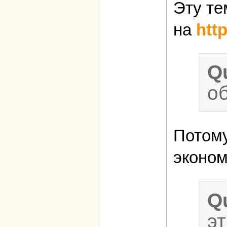
Эту те
на
htt
Q
о
Потому
эконом
Q
э