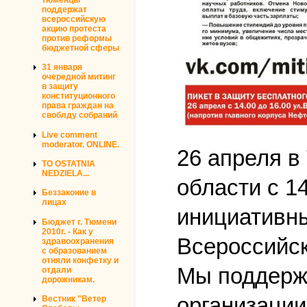
поддержат
всероссийскую
акцию протеста
против реформы
бюджетной сферы
31 января
очередной митинг
в защиту
конституционного
права граждан на
своблду собраний
Live comment
moderator. ONLINE.
26 апреля в
TO OSTATNIA
NEDZIELA...
области c 1
Беззаконие в
лицах
инициативны
Бюджет г. Тюмени
2010г. - Как у
Всероссийск
здравоохранения
с образованием
отняли конфетку и
Мы поддерж
отдали
дорожникам.
организаци
Вестник "Ветер