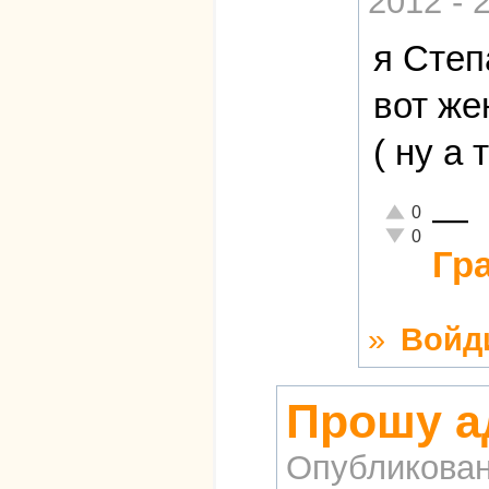
2012 - 
я Степ
вот же
( ну а 
—
Отлично!
0
Неадекватно!
0
Гр
»
Войд
Прошу а
Опубликова