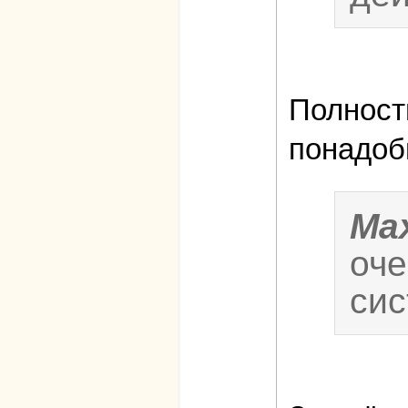
Полность
понадоб
Ma
оче
сис