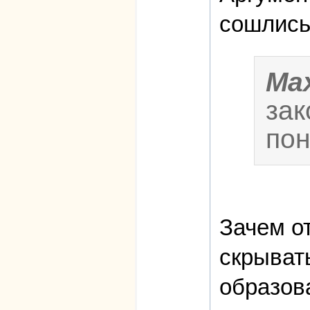
сошлись
Ma
зак
пон
Зачем о
скрывать
образов