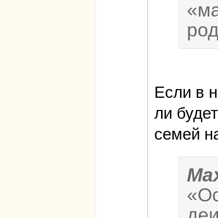
«ма
род
Если в 
ли буде
семей н
Ma
«Ос
деи