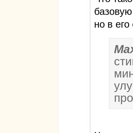
базовую 
но в ег
Ma
сти
мин
улу
про