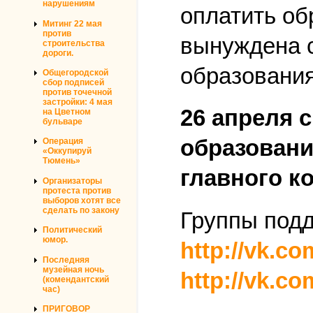
нарушениям
оплатить об
Митинг 22 мая
против
вынуждена с
строительства
дороги.
образования
Общегородской
сбор подписей
против точечной
застройки: 4 мая
26 апреля с
на Цветном
бульваре
образовани
Операция
«Оккупируй
Тюмень»
главного к
Организаторы
протеста против
выборов хотят все
сделать по закону
Группы подд
Политический
юмор.
http://vk.co
Последняя
музейная ночь
http://vk.c
(комендантский
час)
ПРИГОВОР