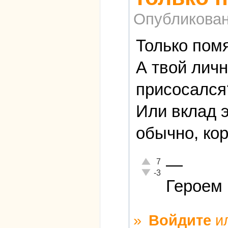
Опубликова
Только помя
А твой личн
присосался?
Или вклад 
обычно, ко
—
Отлично!
7
Неадекватно!
-3
Героем 
»
Войдите
и