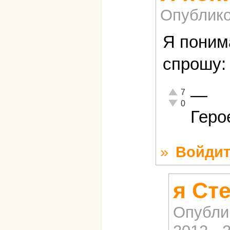
Опублико
Я понима
спрошу
—
Отлично!
7
Неадекватно!
0
Геро
»
Войдит
я Ст
Опубли