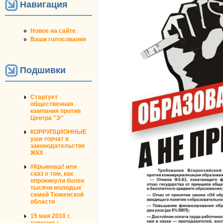
Навигация
Новое на сайте
Ваши голосования
Подшивки
Стартует
общественная
кампания против
Центра "Э"
КОРРУПЦИОННЫЕ
уши торчат в
законодательстве
ЖКХ
#Крымнаш! или
сказ о том, как
опрокинули более
тысячи молодых
семей Тюменской
области
15 мая 2010 г.
тюменцы