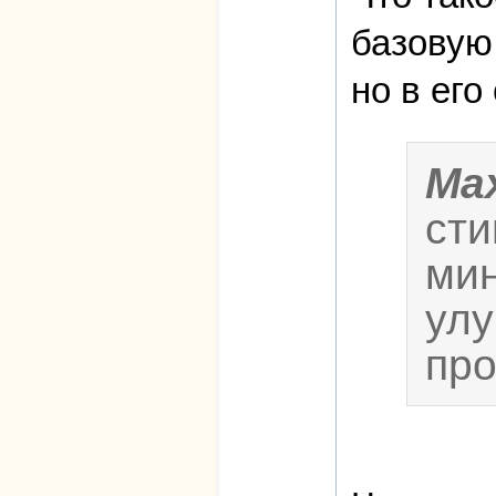
базовую 
но в ег
Ma
сти
мин
улу
про