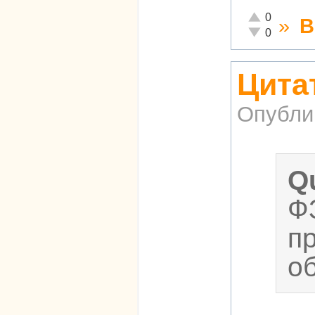
Отлично!
0
»
В
Неадекватно!
0
Цита
Опубли
Q
Ф
п
о