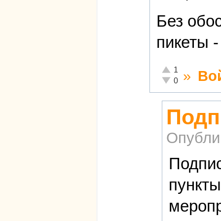
Без обо
пикеты 
Отлично!
1
»
Во
Неадекватно!
0
Подп
Опубли
Подпис
пункты
меропр