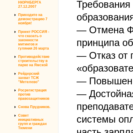
Требования
НЮРНБЕРГА
27.12.2007
образования
Приходите на
демонстрацию 7
ноября!
— Отмена ФЗ
Проект РОССИЯ -
что сказать о
принципа об
законности
митингов и
гуляния 26 марта
— Отказ от 
Противодействие
строительству в
«образовате
парке на Ямской
Рейдерский
— Повышени
захват ТСЖ
"Метелево"
— Достойная
Росрегистрация
против
правозащитников
преподавате
Снова Прудников.
Совет
системы опл
инициативных
групп и граждан
Тюмени
часть зарпл