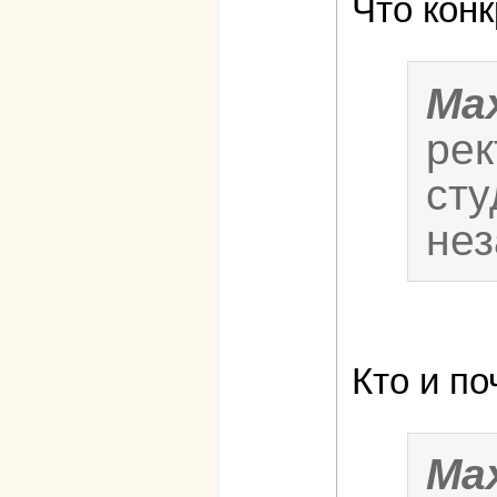
Что кон
Ma
рек
сту
нез
Кто и п
Ma