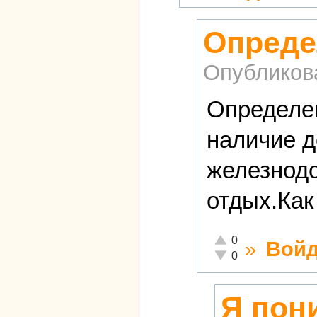
Опреде
Опубликов
Определен
наличие д
железнодо
отдых.Как
Отлично!
0
»
Войд
Неадекватно!
0
Я пон