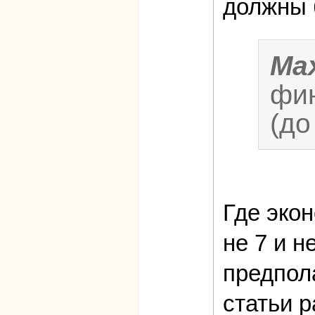
должны 
Ma
фин
(до
Где эко
не 7 и 
предпол
статьи р