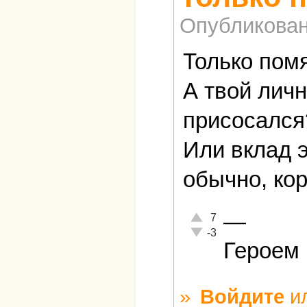
Опубликова
Только помя
А твой личн
присосался?
Или вклад 
обычно, ко
—
Отлично!
7
Неадекватно!
-3
Героем 
»
Войдите
и