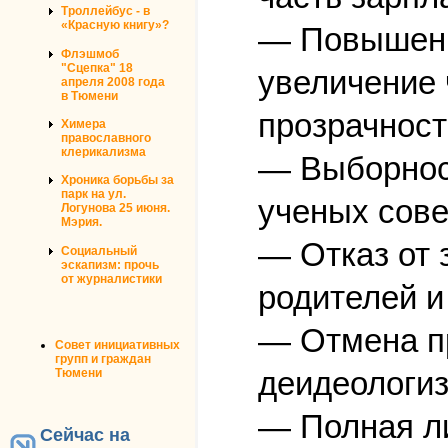
Троллейбус - в
«Красную книгу»?
— Повышени
Флэшмоб
"Сцепка" 18
увеличение 
апреля 2008 года
в Тюмени
прозрачност
Химера
православного
клерикализма
— Выборност
Хроника борьбы за
парк на ул.
ученых сове
Логунова 25 июня.
Мэрия.
— Отказ от 
Социальный
эскапизм: прочь
от журналистики
родителей и
— Отмена п
Совет инициативных
групп и граждан
деидеологиз
Тюмени
— Полная ли
Сейчас на