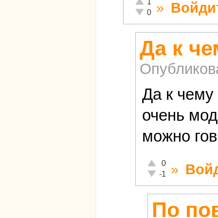
Отлично!
1
»
Войди
Неадекватно!
0
Да к че
Опубликов
Да к чему
очень мод
можно гов
Отлично!
0
»
Вой
Неадекватно!
-1
По пов