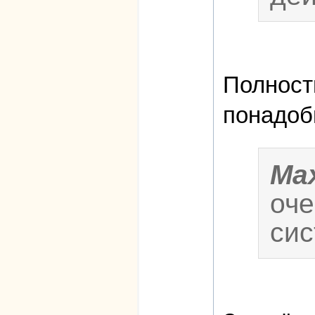
Полность
понадоб
Ma
оче
сис