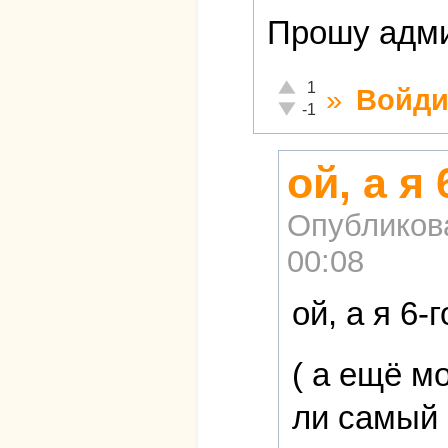
Прошу адми
Отлично!
1
»
Войди
Неадекватно!
-1
ой, а я
Опубликов
00:08
ой, а я 6-
( а ещё м
ли самый 