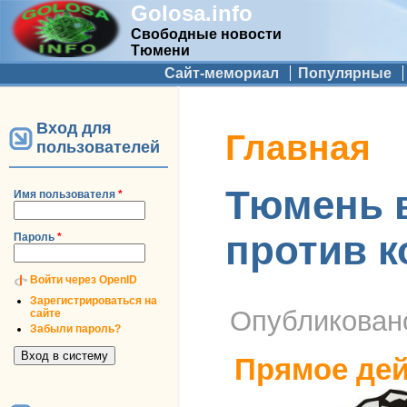
Golosa.info
Свободные новости
Тюмени
Дополнительное меню
Сайт-мемориал
Популярные
Вход для
Вы здесь
Главная
пользователей
Тюмень 
Имя пользователя
*
против к
Пароль
*
Войти через OpenID
Зарегистрироваться на
Опубликова
сайте
Забыли пароль?
Прямое дей