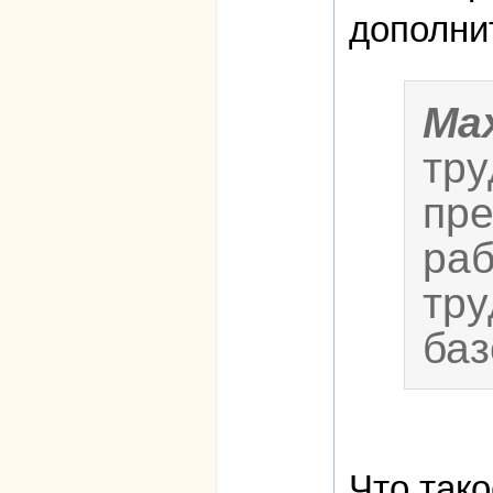
дополни
Ma
тру
пре
раб
тру
баз
Что так