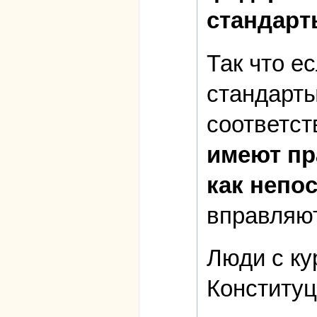
стандарты
Так что е
стандарты
соответс
имеют пр
как непо
вправляют
Люди с ку
Конституц