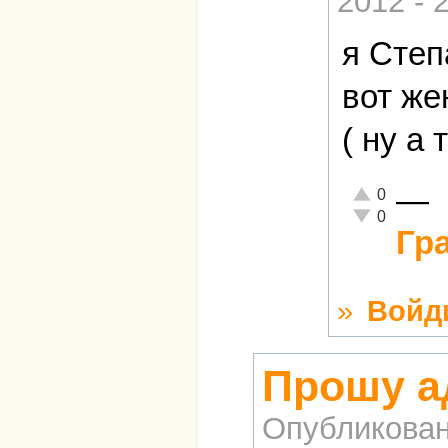
2012 - 
я Степ
вот же
( ну а 
—
Отлично!
0
Неадекватно!
0
Гр
»
Войд
Прошу а
Опубликова