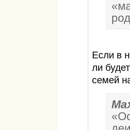
«ма
род
Если в 
ли буде
семей н
Ma
«Ос
деи