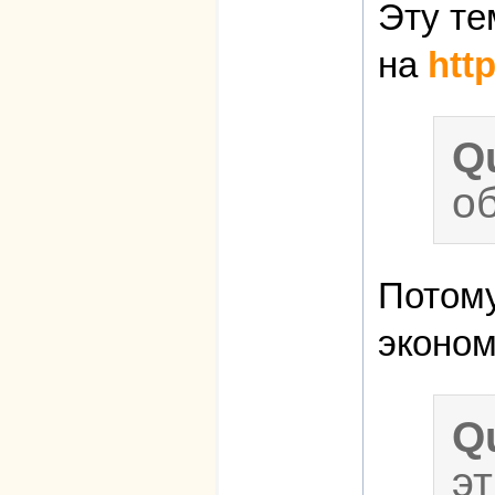
Эту те
на
htt
Q
о
Потому
эконом
Q
э