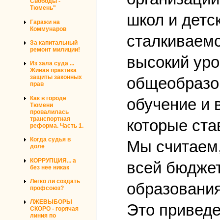
Свободы -
Тюмень"
школ и детс
Гаражи на
Коммунаров
сталкиваемс
За капитальный
ремонт милиции!
высокий уро
Из зала суда ...
Живая практика
защиты законных
общеобразов
прав
Как в городе
обучение и 
Тюмени
провалилась
транспортная
которые ста
реформа. Часть 1.
Когда судья в
Мы считаем,
доле
КОРРУПЦИЯ... а
всей бюдже
без нее никак
Легко ли создать
образования
профсоюз?
ЛЖЕВЫБОРЫ
Это приведе
СКОРО - горячая
линия по