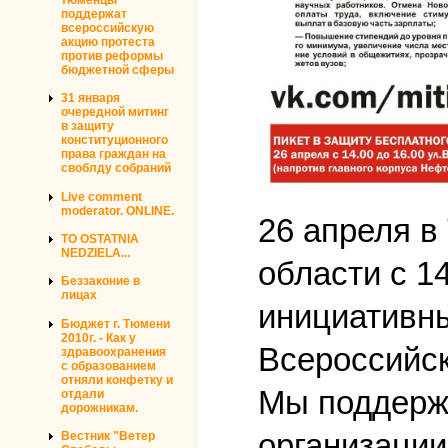
поддержат
всероссийскую
акцию протеста
против реформы
бюджетной сферы
31 января
очередной митинг
в защиту
конституционного
права граждан на
своблду собраний
Live comment
moderator. ONLINE.
26 апреля в
TO OSTATNIA
NEDZIELA...
области c 1
Беззаконие в
лицах
инициативны
Бюджет г. Тюмени
2010г. - Как у
Всероссийск
здравоохранения
с образованием
отняли конфетку и
Мы поддерж
отдали
дорожникам.
организаци
Вестник "Ветер