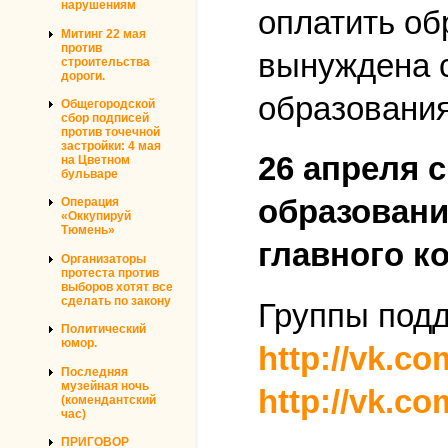
нарушениям
оплатить об
Митинг 22 мая
против
вынуждена с
строительства
дороги.
образования
Общегородской
сбор подписей
против точечной
застройки: 4 мая
26 апреля с
на Цветном
бульваре
образовани
Операция
«Оккупируй
Тюмень»
главного к
Организаторы
протеста против
выборов хотят все
сделать по закону
Группы подд
Политический
юмор.
http://vk.co
Последняя
музейная ночь
http://vk.c
(комендантский
час)
ПРИГОВОР