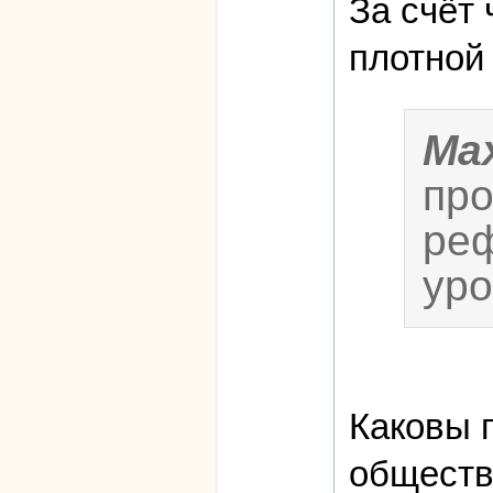
За счёт
плотной
Ma
про
реф
уро
Каковы 
обществ