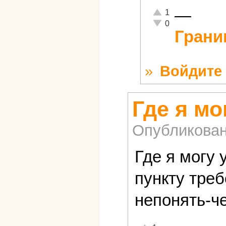
—
Отлично!
1
Неадекватно!
0
Грани
»
Войдите
Где я мо
Опубликова
Где я могу
пункту тре
непонять-ч