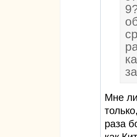
9
о
с
р
к
з
Мне ли
только
раза б
как Ки