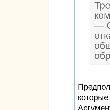
Тре
ком
— О
отк
общ
обр
Предпола
которые
Аргумент