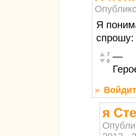
Опублико
Я понима
спрошу
—
Отлично!
7
Неадекватно!
0
Геро
»
Войдит
я Ст
Опубли