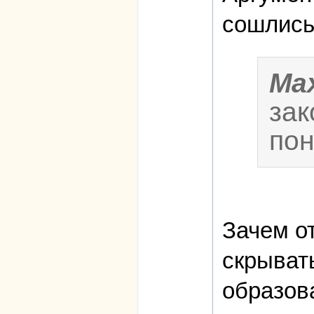
сошлись
Ma
зак
пон
Зачем о
скрывать
образов