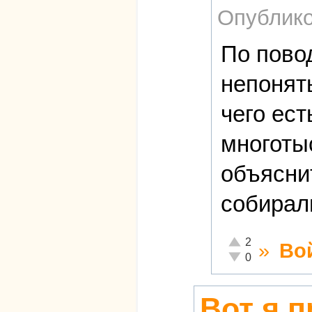
Опублико
По повод
непонят
чего ест
многоты
объяснит
собирал
Отлично!
2
»
Во
Неадекватно!
0
Вот я п