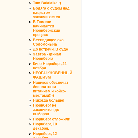
Tum Balalaika :)
Бодяга с судом над
нацистом
заканчивается
В Тюмени
начинается
Нюрнбернский
процесс
Всевидящее око
Соломоныча
До встречи. В суде
Завтра - финал
Нюрнберга
Кино-Нюрнберг, 21
ноября
НЕОБЫКНОВЕННЫЙ
ФАШИЗМ
Нациков обеспечат
бесплатным
питанием и койко-
местами))))
Никогда больше!
Нюрнберг не
закончится до
выборов
Нюрнберг отложили
Нюрнберг, 10
декабря.
Нюрнберг, 12
декабря