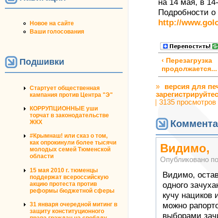
на 14 мая, в 14
Подробности о 
http://www.gol
Новое на сайте
Ваши голосования
Подшивки
‹ Перезагрузка
продолжается...
»
версия для пе
Стартует общественная
зарегистрируйте
кампания против Центра "Э"
3135 просмотров
КОРРУПЦИОННЫЕ уши
торчат в законодательстве
Коммента
ЖКХ
#Крымнаш! или сказ о том,
как опрокинули более тысячи
Видимо,
молодых семей Тюменской
области
Опубликовано п
15 мая 2010 г. тюменцы
Видимо, остав
поддержат всероссийскую
одного зачуха
акцию протеста против
реформы бюджетной сферы
кучу нациков 
можно рапорто
31 января очередной митинг в
защиту конституционного
выборами зачи