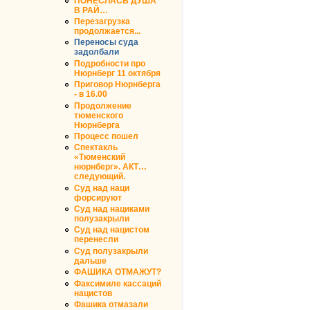
ПОНЕСЛАСЬ ДУША
В РАЙ…
Перезагрузка
продолжается...
Переносы суда
задолбали
Подробности про
Нюрнберг 11 октября
Приговор Нюрнберга
- в 16.00
Продолжение
тюменского
Нюрнберга
Процесс пошел
Спектакль
«Тюменский
нюрнберг». АКТ…
следующий.
Суд над наци
форсируют
Суд над нациками
полузакрыли
Суд над нацистом
перенесли
Суд полузакрыли
дальше
ФАШИКА ОТМАЖУТ?
Факсимиле кассаций
нацистов
Фашика отмазали