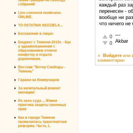
права граждан на своблду
каждый раз за
собраний
перенесен - о
Live comment moderator.
вообще ни раз
ONLINE.
что ничего не 
TO OSTATNIA NEDZIELA...
Беззаконие в лицах
—
Отлично!
0
Akbar
Бюджет г. Тюмени 2010г. - Как
Неадекватно!
0
у здравоохранения с
образованием отняли
конфетку и отдали
»
Войдите
или
дорожникам.
комментарии
Вестник "Ветер Свободы -
Тюмень"
Гаражи на Коммунаров
За капитальный ремонт
милиции!
Из зала суда ... Живая
практика защиты законных
прав
Как в городе Тюмени
провалилась транспортная
реформа. Часть 1.