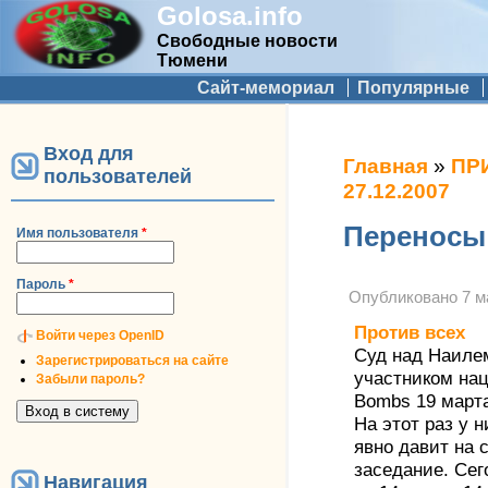
Golosa.info
Свободные новости
Тюмени
Дополнительное меню
Сайт-мемориал
Популярные
Вход для
Вы здесь
Главная
»
ПР
пользователей
27.12.2007
Переносы
Имя пользователя
*
Пароль
*
Опубликовано
7 м
Против всех
Войти через OpenID
Суд над Наилем
Зарегистрироваться на сайте
участником нац
Забыли пароль?
Bombs 19 марта
На этот раз у н
явно давит на 
заседание. Сег
Навигация