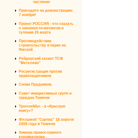
частично
Приходите на демонстрацию
7 ноября!
Проект РОССИЯ - что сказать
о законности митингов и
гуляния 26 марта
Противодействие
строительству в парке на
Ямской
Рейдерский захват ТСЖ
"Метелево"
Росрегистрация против
правозащитников
Снова Прудников.
Совет инициативных групп и
граждан Тюмени
Троллейбус - в «Красную
книгу»?
Флэшмоб "Сцепка" 18 апреля
2008 года в Тюмени
Химера православного
клерикализма