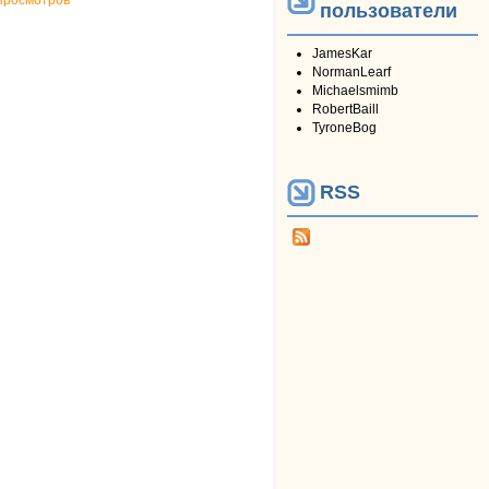
просмотров
пользователи
JamesKar
NormanLearf
Michaelsmimb
RobertBaill
TyroneBog
RSS