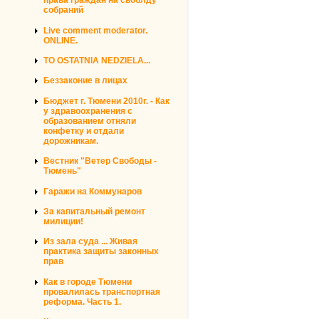
права граждан на своблду
собраний
Live comment moderator.
ONLINE.
TO OSTATNIA NEDZIELA...
Беззаконие в лицах
Бюджет г. Тюмени 2010г. - Как
у здравоохранения с
образованием отняли
конфетку и отдали
дорожникам.
Вестник "Ветер Свободы -
Тюмень"
Гаражи на Коммунаров
За капитальный ремонт
милиции!
Из зала суда ... Живая
практика защиты законных
прав
Как в городе Тюмени
провалилась транспортная
реформа. Часть 1.