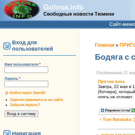
Golosa.info
Свободные новости Тюмени
Дополнительное меню
Сайт-мем
Вход для
Вы здесь
Главная
»
ПРИГО
пользователей
Бодяга с 
Имя пользователя
*
Опубликовано
21 мая
Пароль
*
Против всех
Завтра, 22 мая в 
(Кэтчера), которы
Войти через OpenID
опять не отложит.
Зарегистрироваться на сайте
Забыли пароль?
‹ Tum Balalaika :
Навигация