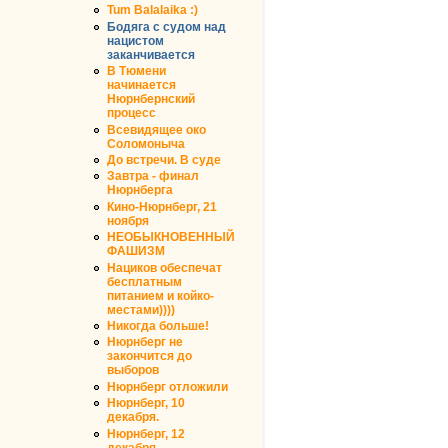
Tum Balalaika :)
Бодяга с судом над
нацистом
заканчивается
В Тюмени
начинается
Нюрнбернский
процесс
Всевидящее око
Соломоныча
До встречи. В суде
Завтра - финал
Нюрнберга
Кино-Нюрнберг, 21
ноября
НЕОБЫКНОВЕННЫЙ
ФАШИЗМ
Нациков обеспечат
бесплатным
питанием и койко-
местами))))
Никогда больше!
Нюрнберг не
закончится до
выборов
Нюрнберг отложили
Нюрнберг, 10
декабря.
Нюрнберг, 12
декабря