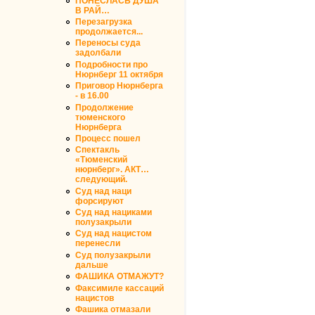
ПОНЕСЛАСЬ ДУША
В РАЙ…
Перезагрузка
продолжается...
Переносы суда
задолбали
Подробности про
Нюрнберг 11 октября
Приговор Нюрнберга
- в 16.00
Продолжение
тюменского
Нюрнберга
Процесс пошел
Спектакль
«Тюменский
нюрнберг». АКТ…
следующий.
Суд над наци
форсируют
Суд над нациками
полузакрыли
Суд над нацистом
перенесли
Суд полузакрыли
дальше
ФАШИКА ОТМАЖУТ?
Факсимиле кассаций
нацистов
Фашика отмазали