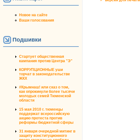
»
версия для печати
Новое на сайте
Ваши голосования
Подшивки
Стартует общественная
кампания против Центра "Э"
КОРРУПЦИОННЫЕ уши
торчат в законодательстве
ЖКХ
#Крымнаш! или сказ о том,
как опрокинули более тысячи
молодых семей Тюменской
области
15 мая 2010 г. тюменцы
поддержат всероссийскую
акцию протеста против
реформы бюджетной сферы
31 января очередной митинг в
защиту конституционного