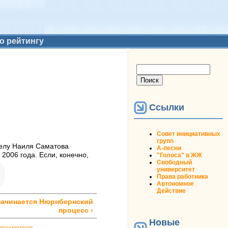
о рейтингу
Форма поиска
Поиск
Ссылки
Совет инициативных
групп
делу Наиля Саматова
А-песни
2006 года. Если, конечно,
"Голоса" в ЖЖ
Свободный
университет
Права работника
Автономное
Действие
начинается Нюрнбернский
процесс ›
Новые