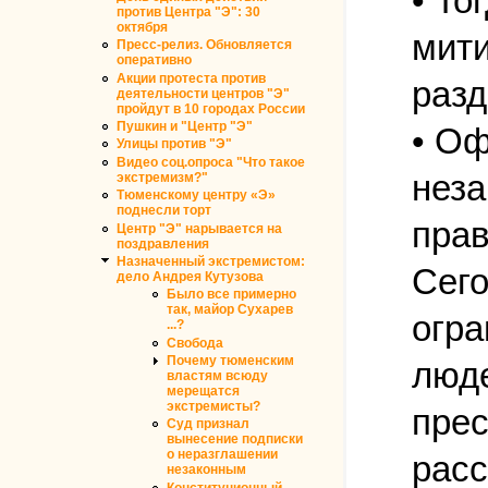
• То
против Центра "Э": 30
октября
мити
Пресс-релиз. Обновляется
оперативно
Акции протеста против
разд
деятельности центров "Э"
пройдут в 10 городах России
Пушкин и "Центр "Э"
• Оф
Улицы против "Э"
Видео соц.опроса "Что такое
неза
экстремизм?"
Тюменскому центру «Э»
поднесли торт
прав
Центр "Э" нарывается на
поздравления
Назначенный экстремистом:
Сего
дело Андрея Кутузова
Было все примерно
так, майор Сухарев
огра
...?
Свобода
Почему тюменским
люде
властям всюду
мерещатся
экстремисты?
прес
Суд признал
вынесение подписки
о неразглашении
расс
незаконным
Конституционный