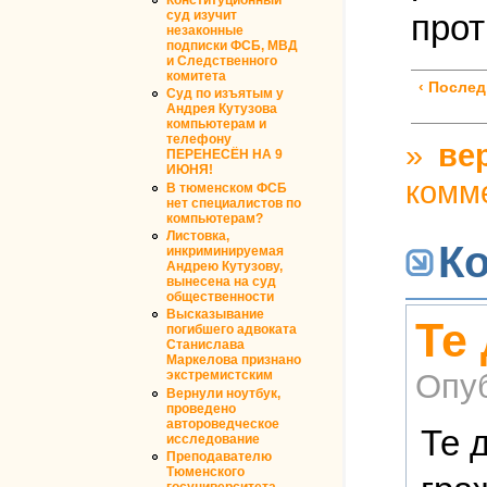
прот
суд изучит
незаконные
подписки ФСБ, МВД
и Следственного
комитета
‹ Послед
Суд по изъятым у
Андрея Кутузова
компьютерам и
телефону
»
ве
ПЕРЕНЕСЁН НА 9
ИЮНЯ!
комм
В тюменском ФСБ
нет специалистов по
компьютерам?
Листовка,
К
инкриминируемая
Андрею Кутузову,
вынесена на суд
общественности
Высказывание
Те
погибшего адвоката
Станислава
Маркелова признано
Опу
экстремистским
Вернули ноутбук,
проведено
автороведческое
Те 
исследование
Преподавателю
Тюменского