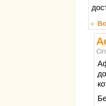
дос
»
Во
А
Оп
Аф
до
ко
Бе