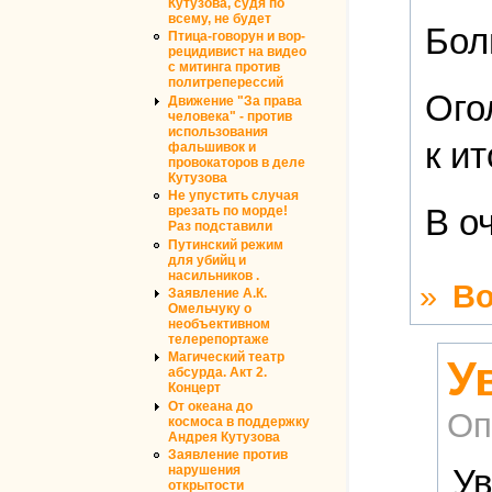
Кутузова, судя по
всему, не будет
Бол
Птица-говорун и вор-
рецидивист на видео
с митинга против
политреперессий
Ого
Движение "За права
человека" - против
использования
к и
фальшивок и
провокаторов в деле
Кутузова
Не упустить случая
В о
врезать по морде!
Раз подставили
Путинский режим
для убийц и
насильников .
»
Во
Заявление А.К.
Омельчуку о
необъективном
телерепортаже
Магический театр
У
абсурда. Акт 2.
Концерт
От океана до
Оп
космоса в поддержку
Андрея Кутузова
Заявление против
Ув
нарушения
открытости