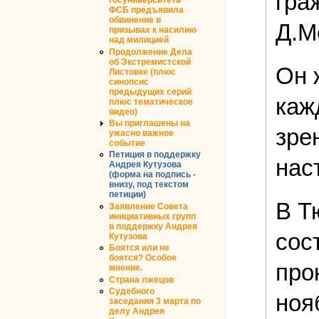
гра
госуниверситета
ФСБ предъявила
обвинение в
Д.М
призывах к насилию
над милицией
Продолжение Дела
об Экстремистской
Он 
Листовке (плюс
синопсис
предыдущих серий
каж
плюс тематическое
видео)
Вы приглашены на
зре
ужасно важное
событие
Петиция в поддержку
нас
Андрея Кутузова
(форма на подпись -
внизу, под текстом
петиции)
В Т
Заявление Совета
инициативных групп
в поддержку Андрея
сос
Кутузова
Боятся или не
боятся? Особое
про
мнение.
Страна лжецов
Судебного
ноя
заседания 3 марта по
делу Андрея