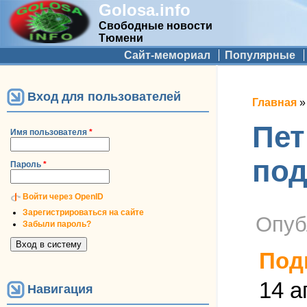
Golosa.info
Свободные новости
Тюмени
Дополнительное меню
Сайт-мемориал
Популярные
Вход для пользователей
Вы зд
Главная
Пет
Имя пользователя
*
под
Пароль
*
Войти через OpenID
Зарегистрироваться на сайте
Опуб
Забыли пароль?
Под
14 а
Навигация