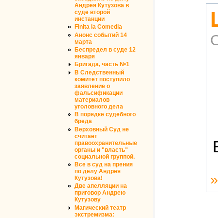
Андрея Кутузова в
суде второй
инстанции
Finita la Comedia
Анонс событий 14
марта
Беспредел в суде 12
января
Бригада, часть №1
В Следственный
комитет поступило
заявление о
фальсификации
материалов
уголовного дела
В порядке судебного
бреда
Верховный Суд не
считает
правоохранительные
органы и "власть"
социальной группой.
Все в суд на прения
по делу Андрея
Кутузова!
Две апелляции на
приговор Андрею
Кутузову
Магический театр
экстремизма: