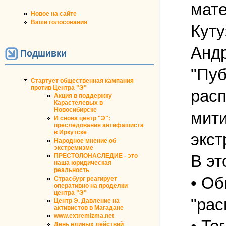
мат
Новое на сайте
Ваши голосования
Куту
Андр
Подшивки
"Пуб
Стартует общественная кампания
против Центра "Э"
расп
Акция в поддержку
Карастелевых в
Новосибирске
мити
И снова центр "Э":
преследования антифашиста
в Иркутске
экс
Народное мнение об
экстремизме
В эт
ПРЕСТОЛОНАСЛЕДИЕ - это
наша юридическая
реальность
• Об
Страсбург реагирует
оперативно на проделки
центра "Э"
"рас
Центр Э. Давление на
активистов в Магадане
www.extremizma.net
День единых действий