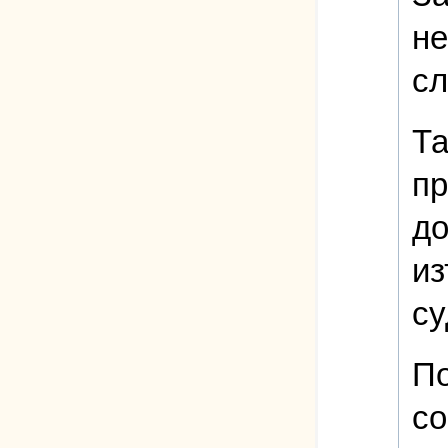
не
сл
Та
пр
до
из
су
По
со