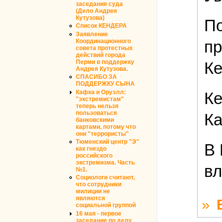
заседания суда
(Дело Андрея
Кутузова)
По
Список КЕНДЕРА
Заявление
Координационного
пр
совета протестных
действий города
Перми в поддержку
Ке
Андрея Кутузова.
СПАСИБО ЗА
ПОДДЕРЖКУ СЫНА
Кафка и Оруэлл:
Ке
"экстремистам"
теперь нельзя
пользоваться
Ка
банковскими
картами, потому что
они "террористы"
Тюменский центр "Э"
В 
как гнездо
российского
экстремизма. Часть
вл
№1.
Социологи считают,
что сотрудники
милиции не
являются
»
социальной группой
16 мая - первое
заседание по делу