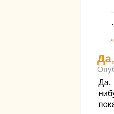
.
Да,
Опу
Да,
ниб
пок