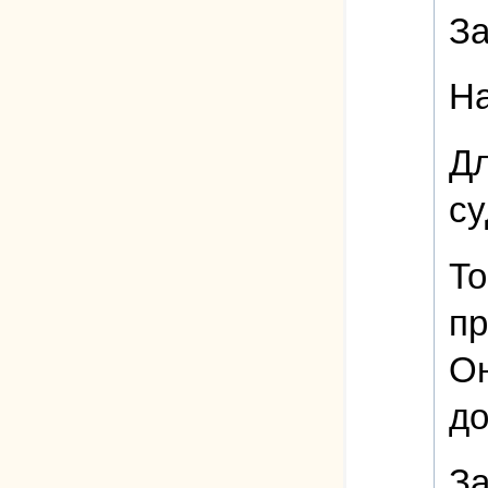
За
На
Дл
су
То
пр
Он
до
За