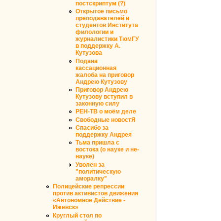
постскриптум (?)
Открытое письмо
преподавателей и
студентов Института
филологии и
журналистики ТюмГУ
в поддержку А.
Кутузова
Подана
кассационная
жалоба на приговор
Андрею Кутузову
Приговор Андрею
Кутузову вступил в
законную силу
РЕН-ТВ о моём деле
Свободные новостЯ
Спасибо за
поддержку Андрея
Тьма пришла с
востока (о науке и не-
науке)
Уволен за
"политическую
аморалку"
Полицейские репрессии
против активистов движения
«Автономное Действие -
Ижевск»
Круглый стол по