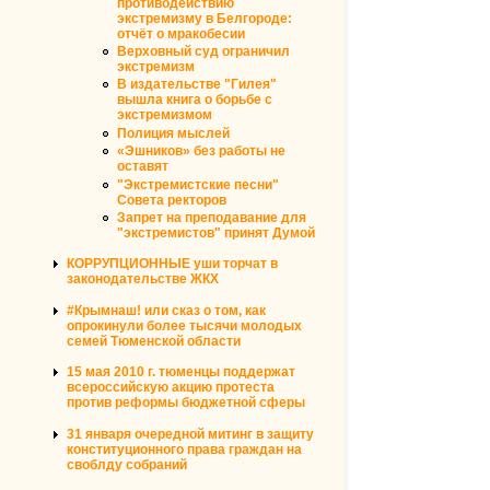
противодействию
экстремизму в Белгороде:
отчёт о мракобесии
Верховный суд ограничил
экстремизм
В издательстве "Гилея"
вышла книга о борьбе с
экстремизмом
Полиция мыслей
«Эшников» без работы не
оставят
"Экстремистские песни"
Совета ректоров
Запрет на преподавание для
"экстремистов" принят Думой
КОРРУПЦИОННЫЕ уши торчат в
законодательстве ЖКХ
#Крымнаш! или сказ о том, как
опрокинули более тысячи молодых
семей Тюменской области
15 мая 2010 г. тюменцы поддержат
всероссийскую акцию протеста
против реформы бюджетной сферы
31 января очередной митинг в защиту
конституционного права граждан на
своблду собраний