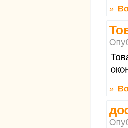
»
Во
То
Опу
Тов
око
»
Во
до
Опу