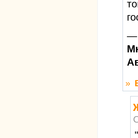
то
го
—
Мн
А
»