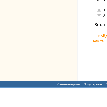
Отлич
0
Неаде
0
Встат
»
Вой
коммен
Дополнительное меню
Сайт-мемориал
Популярные