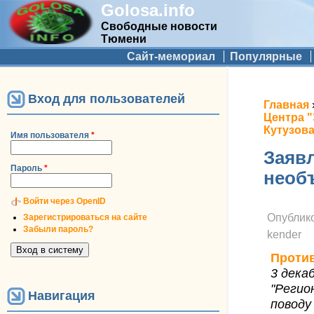
Golosa.info
Свободные новости
Тюмени
Дополнительное меню
Сайт-мемориал
Популярные
Вход для пользователей
Вы зд
Главная
Центра "
Кутузов
Имя пользователя
*
Заявл
Пароль
*
необ
Войти через OpenID
Опублик
Зарегистрироваться на сайте
Забыли пароль?
kender
Против
3 дека
"Регио
Навигация
поводу