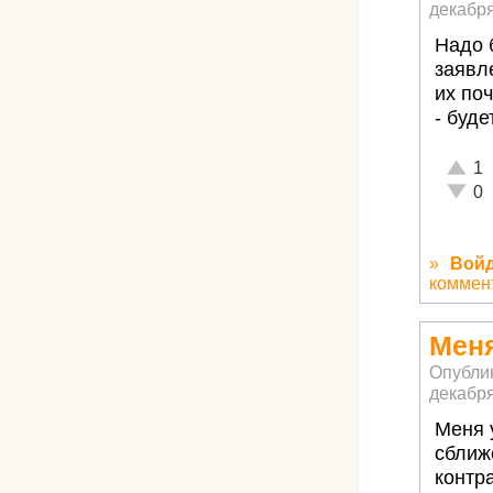
декабря
Надо 
заявл
их поч
- буде
Отлич
1
Неаде
0
»
Вой
коммен
Меня
Опубли
декабря
Меня 
сближе
контра