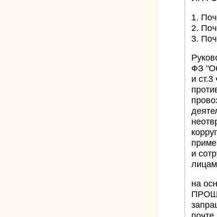
1. По
2. По
3. По
Руков
ФЗ "О
и ст.
проти
прово
деяте
неотв
корру
приме
и сотр
лицам
на ос
ПРОШУ
запра
почте