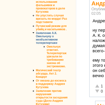
Андр
использования
фальшивок и
Опубли
провокаторов в деле
Кутузова
02:05
Не упустить случая
врезать по морде! Раз
Андрей
подставили
Путинский режим для
убийц и насильников .
ну пе
Заявление А.К.
А. К. о
Омельчуку о
необъективном
налож
телерепортаже
думая,
Омельчук
ответил.
всего-
Телерепортаж
урезали по
ему то
требованию
закона об
этого 
экстремизме.
он се
Магический театр
абсурда. Акт 2.
вечно 
Концерт
От океана до космоса
в поддержку Андрея
Отлич
1
Кутузова
Неаде
0
Заявление против
нарушения
открытости заседания
суда (Дело Андрея
Кутузова)