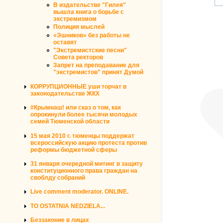
В издательстве "Гилея"
вышла книга о борьбе с
экстремизмом
Полиция мыслей
«Эшников» без работы не
оставят
"Экстремистские песни"
Совета ректоров
Запрет на преподавание для
"экстремистов" принят Думой
КОРРУПЦИОННЫЕ уши торчат в
законодательстве ЖКХ
#Крымнаш! или сказ о том, как
опрокинули более тысячи молодых
семей Тюменской области
15 мая 2010 г. тюменцы поддержат
всероссийскую акцию протеста против
реформы бюджетной сферы
31 января очередной митинг в защиту
конституционного права граждан на
своблду собраний
Live comment moderator. ONLINE.
TO OSTATNIA NEDZIELA...
Беззаконие в лицах