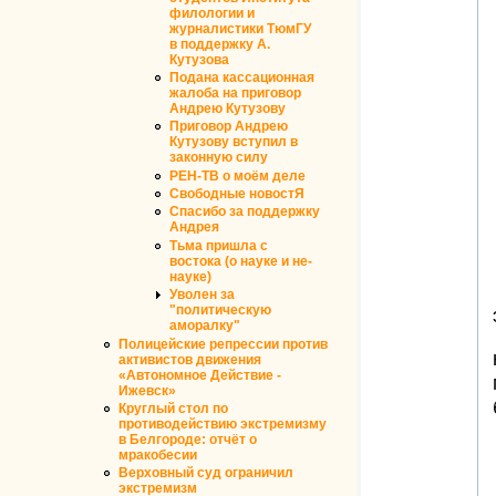
филологии и
журналистики ТюмГУ
в поддержку А.
Кутузова
Подана кассационная
жалоба на приговор
Андрею Кутузову
Приговор Андрею
Кутузову вступил в
законную силу
РЕН-ТВ о моём деле
Свободные новостЯ
Спасибо за поддержку
Андрея
Тьма пришла с
востока (о науке и не-
науке)
Уволен за
"политическую
аморалку"
Полицейские репрессии против
активистов движения
«Автономное Действие -
Ижевск»
Круглый стол по
противодействию экстремизму
в Белгороде: отчёт о
мракобесии
Верховный суд ограничил
экстремизм