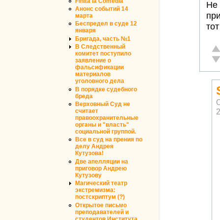
Finita la Comedia
Не 
Анонс событий 14
при
марта
Беспредел в суде 12
то
января
Бригада, часть №1
В Следственный
От
комитет поступило
Не
заявление о
фальсификации
материалов
уголовного дела
В порядке судебного
бреда
Верховный Суд не
2
считает
правоохранительные
органы и "власть"
социальной группой.
Все в суд на прения по
делу Андрея
Кутузова!
Две апелляции на
приговор Андрею
Кутузову
Магический театр
экстремизма:
постскриптум (?)
Открытое письмо
преподавателей и
студентов Института