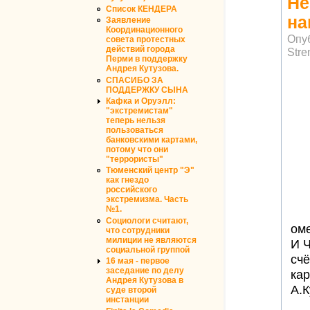
Не
Список КЕНДЕРА
на
Заявление
Координационного
Опу
совета протестных
действий города
Stre
Перми в поддержку
Андрея Кутузова.
СПАСИБО ЗА
ПОДДЕРЖКУ СЫНА
Кафка и Оруэлл:
"экстремистам"
теперь нельзя
пользоваться
банковскими картами,
потому что они
"террористы"
Тюменский центр "Э"
как гнездо
российского
экстремизма. Часть
№1.
Социологи считают,
ом
что сотрудники
милиции не являются
И Ч
социальной группой
счё
16 мая - первое
заседание по делу
кар
Андрея Кутузова в
А.К
суде второй
инстанции