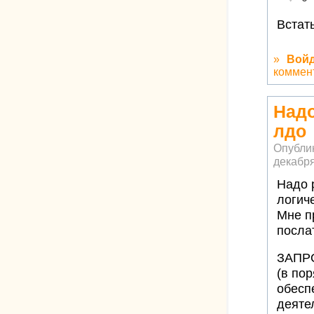
Встат
»
Вой
коммен
Надо
лдо
Опубли
декабря
Надо 
логич
Мне п
посла
ЗАПР
(в по
обесп
деятел