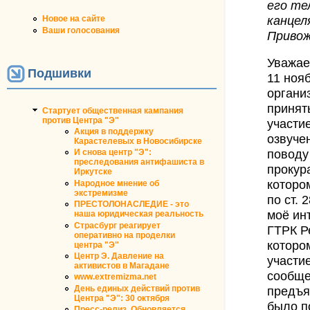
его те
канцел
Новое на сайте
Ваши голосования
Привож
Уважае
Подшивки
11 ноя
органи
принят
Стартует общественная кампания
против Центра "Э"
участи
Акция в поддержку
озвуче
Карастелевых в Новосибирске
И снова центр "Э":
поводу
преследования антифашиста в
прокур
Иркутске
которо
Народное мнение об
экстремизме
по ст.
ПРЕСТОЛОНАСЛЕДИЕ - это
моё ин
наша юридическая реальность
Страсбург реагирует
ГТРК Р
оперативно на проделки
которо
центра "Э"
Центр Э. Давление на
участи
активистов в Магадане
сообще
www.extremizma.net
День единых действий против
предъя
Центра "Э": 30 октября
было п
Пресс-релиз. Обновляется