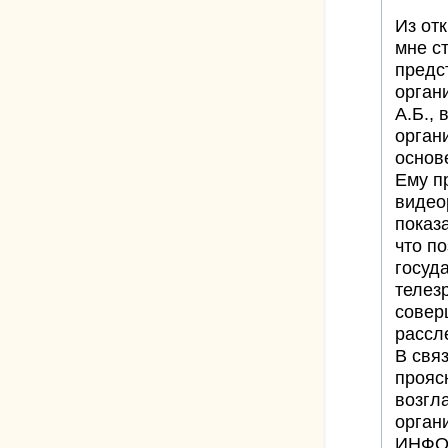
Из отк
мне ст
предс
орган
А.Б.,
орган
основ
Ему п
видео
показа
что п
госуд
телез
совер
рассл
В свя
прояс
возгл
орган
ИНФОР