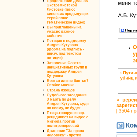
Продолжение Дела об
меня п
Экстремистской
Листовке (плюс
синопсис предыдущих
А.Б. Ку
серий плюс
тематическое видео)
Вы приглашены на
ужасно важное
событие
Петиция в поддержку
Андрея Кутузова
О
(форма на подпись -
у
внизу, под текстом
петиции)
э
Заявление Совета
инициативных групп в
поддержку Андрея
‹ Путин
Кутузова
убийц и
Боятся или не боятся?
Особое мнение.
Страна лжецов
Судебного заседания
3 марта по делу
»
верси
Андрея Кутузова, судя
зарегис
по всему, не будет
3504 пр
Птица-говорун и вор-
рецидивист на видео с
митинга против
Ко
политреперессий
Движение "За права
человека" - против