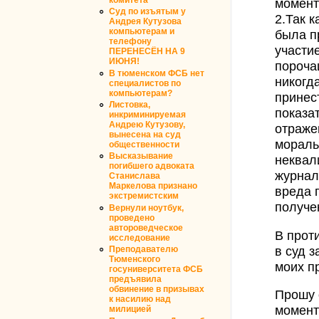
момент
Суд по изъятым у
2.Так 
Андрея Кутузова
компьютерам и
была п
телефону
участи
ПЕРЕНЕСЁН НА 9
ИЮНЯ!
пороча
В тюменском ФСБ нет
никогд
специалистов по
компьютерам?
принес
Листовка,
показа
инкриминируемая
Андрею Кутузову,
отраже
вынесена на суд
мораль
общественности
Высказывание
неквал
погибшего адвоката
журнал
Станислава
Маркелова признано
вреда 
экстремистским
получе
Вернули ноутбук,
проведено
автороведческое
В прот
исследование
в суд 
Преподавателю
Тюменского
моих п
госуниверситета ФСБ
предъявила
обвинение в призывах
Прошу 
к насилию над
момент
милицией