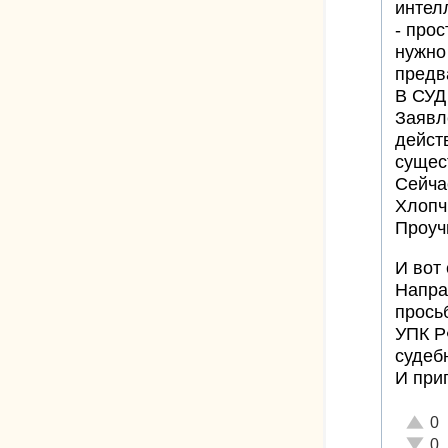
интел
- прос
нужно
предв
В СУД
Заявл
дейст
сущес
Сейчас
Хлопч
Проуч
И вот
Напра
просьб
УПК Р
судеб
И при
Отлич
0
Неаде
0