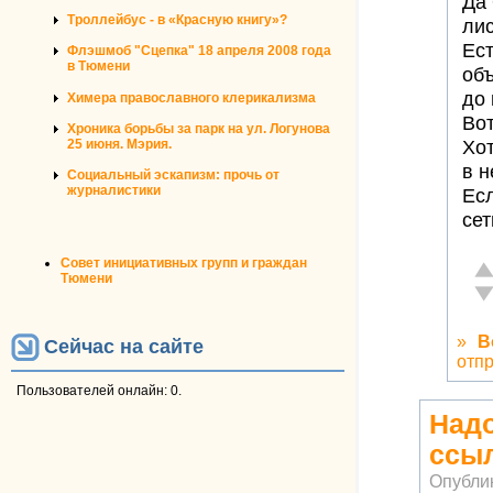
Да 
Троллейбус - в «Красную книгу»?
лис
Ест
Флэшмоб "Сцепка" 18 апреля 2008 года
в Тюмени
об
до
Химера православного клерикализма
Вот
Хроника борьбы за парк на ул. Логунова
25 июня. Мэрия.
Хот
в 
Социальный эскапизм: прочь от
журналистики
Есл
сет
Совет инициативных групп и граждан
От
Тюмени
Не
»
В
Сейчас на сайте
отп
Пользователей онлайн: 0.
Надо
ссы
Опубли