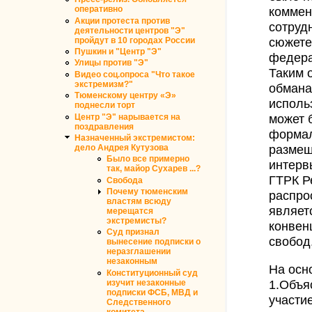
оперативно
коммен
Акции протеста против
сотруд
деятельности центров "Э"
пройдут в 10 городах России
сюжете
Пушкин и "Центр "Э"
федера
Улицы против "Э"
Таким 
Видео соц.опроса "Что такое
экстремизм?"
обмана
Тюменскому центру «Э»
исполь
поднесли торт
Центр "Э" нарывается на
может 
поздравления
формал
Назначенный экстремистом:
дело Андрея Кутузова
размещ
Было все примерно
интервь
так, майор Сухарев ...?
ГТРК Р
Свобода
Почему тюменским
распро
властям всюду
являет
мерещатся
экстремисты?
конвен
Суд признал
свобод
вынесение подписки о
неразглашении
незаконным
На осн
Конституционный суд
изучит незаконные
1.Объя
подписки ФСБ, МВД и
участи
Следственного
комитета