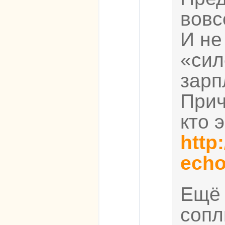
вовс
И не
«сил
зарп
Прич
кто 
http
echo
Ещё 
сопл