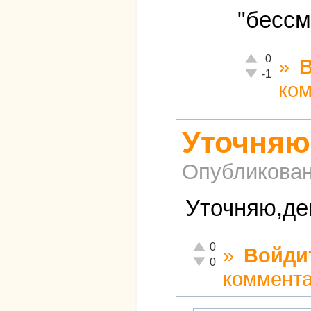
"бессм
Отлично!
0
»
Неадекватно!
-1
ко
Уточняю
Опубликова
Уточняю,ден
Отлично!
0
»
Войди
Неадекватно!
0
коммент