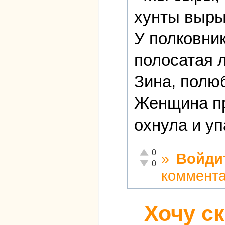
хунты выры
У полковник
полосатая 
Зина, полюб
Женщина пр
охнула и уп
Отлично!
0
»
Войди
Неадекватно!
0
коммент
Хочу ск