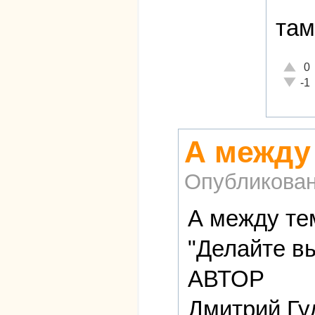
там
Отличн
0
Неадек
-1
А между
Опубликова
А между те
"Делайте в
АВТОР
Дмитрий Гу