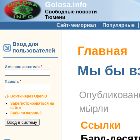
Golosa.info
Свободные новости
Тюмени
Дополнительное меню
Сайт-мемориал
Популярные
Вход для
Вы здесь
Главная
пользователей
Мы бы вз
Имя пользователя
*
Пароль
*
Опубликова
Войти через OpenID
Зарегистрироваться на
мы́рли
сайте
Забыли пароль?
Ссылки
Бард-десят