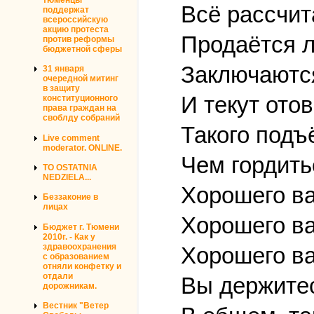
Всё рассчита
поддержат
всероссийскую
акцию протеста
Продаётся л
против реформы
бюджетной сферы
Заключаются
31 января
очередной митинг
в защиту
И текут ото
конституционного
права граждан на
своблду собраний
Такого подъ
Live comment
moderator. ONLINE.
Чем гордить
TO OSTATNIA
NEDZIELA...
Хорошего ва
Беззаконие в
лицах
Хорошего ва
Бюджет г. Тюмени
2010г. - Как у
здравоохранения
Хорошего ва
с образованием
отняли конфетку и
отдали
Вы держитес
дорожникам.
Вестник "Ветер