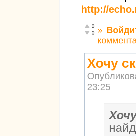
http://echo
Отлично!
0
»
Войди
Неадекватно!
0
коммент
Хочу ск
Опубликов
23:25
Хоч
найд