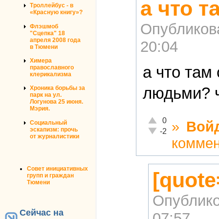
а что т
Троллейбус - в
«Красную книгу»?
Опубликов
Флэшмоб
"Сцепка" 18
апреля 2008 года
20:04
в Тюмени
Химера
а что там
православного
клерикализма
людьми? ч
Хроника борьбы за
парк на ул.
Логунова 25 июня.
Мэрия.
Отлично!
0
»
Вой
Социальный
эскапизм: прочь
Неадекватно!
-2
от журналистики
комме
Совет инициативных
[quot
групп и граждан
Тюмени
Опублико
Сейчас на
07:57