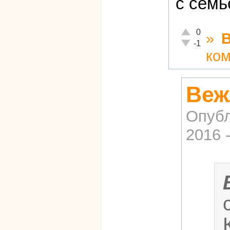
с семь
Отлично!
0
»
Неадекватно!
-1
ко
Веж
Опубл
2016 