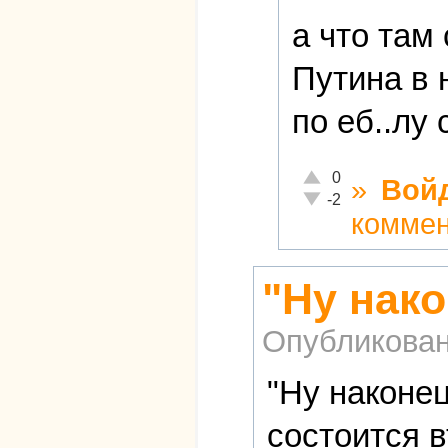
а что там
Путина в 
по еб..лу
Отлично!
0
»
Вой
Неадекватно!
-2
комме
"Ну нако
Опубликова
"Ну наконец
состоится 