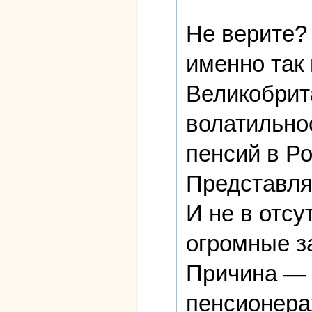
Не верите?
именно так
Великобрит
волатильно
пенсий в Р
Представляе
И не в отсу
огромные з
Причина — в
пенсионера