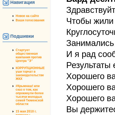
Навигация
Здравствуйт
Новое на сайте
Чтобы жили
Ваши голосования
Круглосуточ
Подшивки
Занимались
Стартует
И я рад соо
общественная
кампания против
Центра "Э"
Результаты е
КОРРУПЦИОННЫЕ
уши торчат в
Хорошего ва
законодательстве
ЖКХ
Хорошего ва
#Крымнаш! или
сказ о том, как
опрокинули более
Хорошего ва
тысячи молодых
семей Тюменской
области
Вы держитес
15 мая 2010 г.
тюменцы