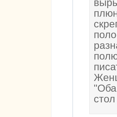
выры
плюн
скре
поло
разн
полю
писат
Женщ
"Оба
стол