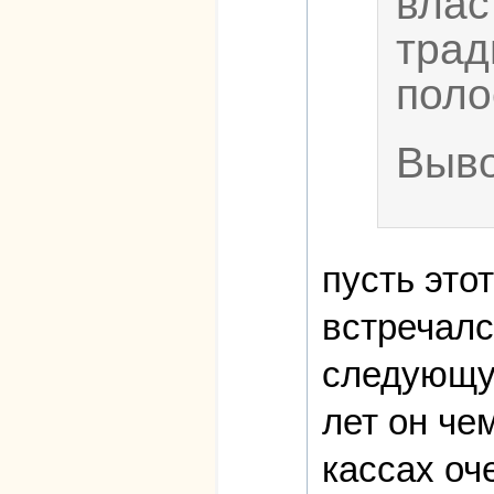
влас
трад
поло
Выво
пусть это
встречалс
следующую
лет он че
кассах оч