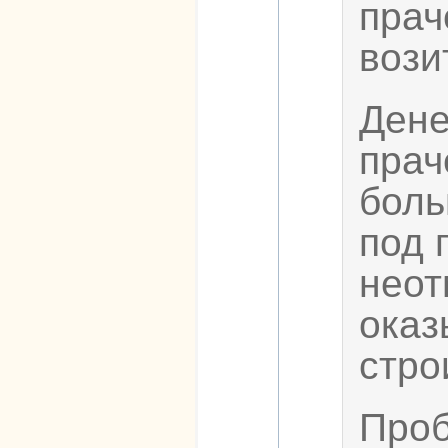
прач
вози
Дене
прач
боль
под 
неот
оказ
стро
Проб