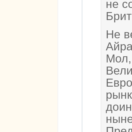
не с
Брит
Не в
Айра
Мол,
Вели
Евро
рынк
доин
ныне
Пред