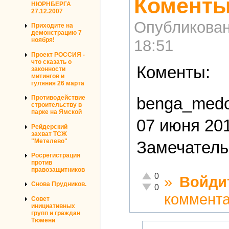
Коменты
НЮРНБЕРГА
27.12.2007
Опубликова
Приходите на
демонстрацию 7
ноября!
18:51
Проект РОССИЯ -
что сказать о
Коменты:
законности
митингов и
гуляния 26 марта
benga_med
Противодействие
строительству в
парке на Ямской
07 июня 201
Рейдерский
захват ТСЖ
"Метелево"
Замечательн
Росрегистрация
против
правозащитников
Отлично!
0
»
Войди
Снова Прудников.
Неадекватно!
0
коммент
Совет
инициативных
групп и граждан
Тюмени