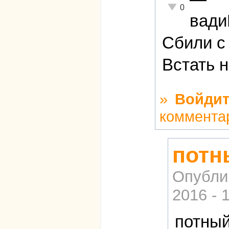
Неадекватно!
0
вад
Сбили с 
Встать 
»
Войдит
коммента
потн
Опубли
2016 - 
потный