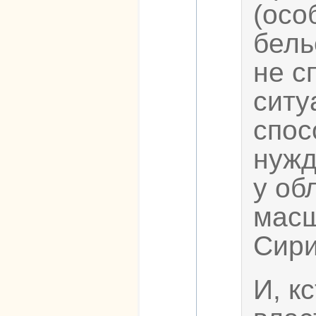
(осо
бель
не с
ситу
спос
нужд
у об
масш
Сири
И, к