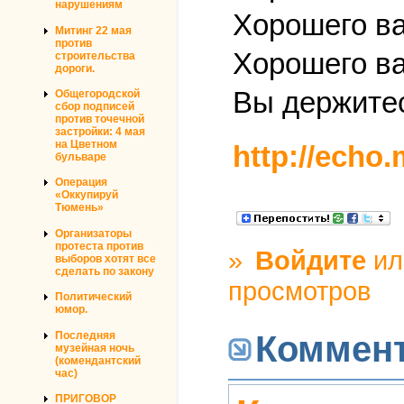
нарушениям
Хорошего ва
Митинг 22 мая
против
Хорошего ва
строительства
дороги.
Вы держитес
Общегородской
сбор подписей
против точечной
застройки: 4 мая
на Цветном
http://echo
бульваре
Операция
«Оккупируй
Тюмень»
Организаторы
протеста против
»
Войдите
и
выборов хотят все
сделать по закону
просмотров
Политический
юмор.
Последняя
Коммен
музейная ночь
(комендантский
час)
ПРИГОВОР