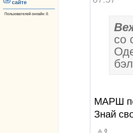
сайте
Пользователей онлайн: 0.
Ве
со 
Оде
бэл
МАРШ п
Знай св
—
Отлично!
0