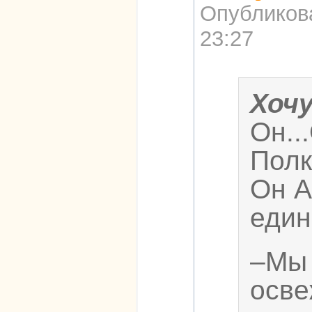
Опубликов
23:27
Хоч
Он..
Полк
Он А
един
–Мы 
осве