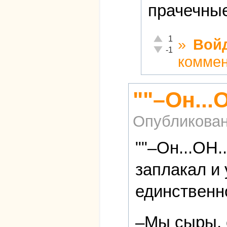
прачечные
Отлично!
1
»
Вой
Неадекватно!
-1
комме
""–Он...
Опубликова
""–Он...ОН.
заплакал и
единственн
–Мы сыры, 