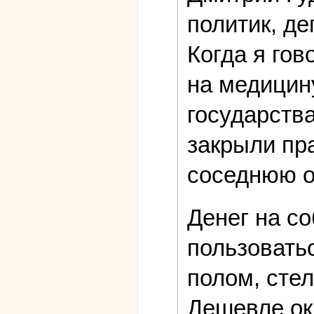
политик, д
Когда я го
на медицин
государства
закрыли пра
соседнюю о
Денег на с
пользовать
полом, сте
Дешевле ок