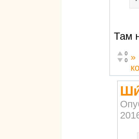
Там 
Отлично!
0
»
Неадекват
0
к
Ши
Опу
2016