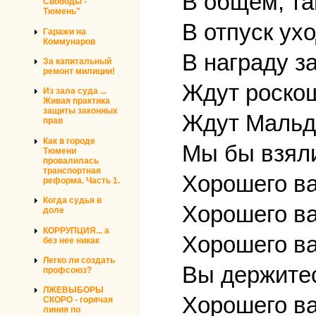
В общем, та
Свободы -
Тюмень"
В отпуск ух
Гаражи на
Коммунаров
В награду за
За капитальный
ремонт милиции!
Ждут роскош
Из зала суда ...
Живая практика
защиты законных
Ждут Мальди
прав
Как в городе
Мы бы взяли
Тюмени
провалилась
транспортная
Хорошего ва
реформа. Часть 1.
Когда судья в
Хорошего ва
доле
КОРРУПЦИЯ... а
Хорошего ва
без нее никак
Легко ли создать
Вы держитес
профсоюз?
ЛЖЕВЫБОРЫ
Хорошего ва
СКОРО - горячая
линия по