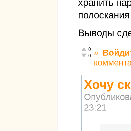
хранить на
полоскания
Выводы сде
Отлично!
0
»
Войди
Неадекватно!
0
коммент
Хочу с
Опубликов
23:21