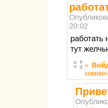
работат
Опубликов
20:02
работать 
тут желчь
Отлично!
0
»
Вой
Неадекватно!
-3
комме
Приве
Опублико