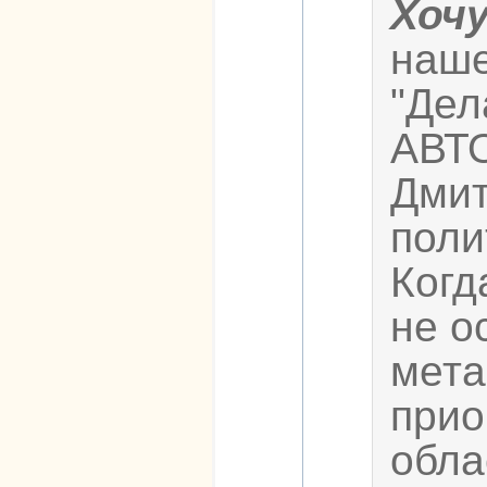
Хоч
наше
"Дел
АВТ
Дмит
поли
Когд
не о
мета
прио
обла