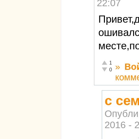
22:07
Привет,д
ошивалс
месте,п
Отлично!
1
»
Во
Неадекватно!
0
комм
с се
Опубли
2016 - 