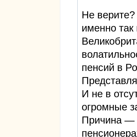
Не верите?
именно так
Великобрит
волатильно
пенсий в Р
Представляе
И не в отсу
огромные з
Причина — в
пенсионера