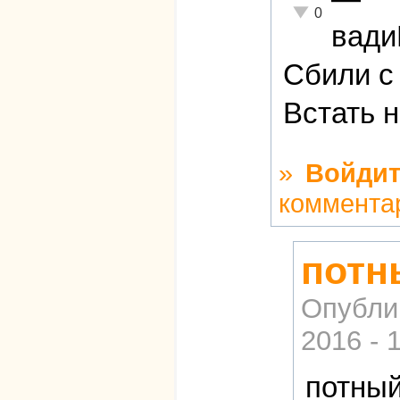
Неадекватно!
0
вад
Сбили с 
Встать 
»
Войдит
коммента
потн
Опубли
2016 - 
потный