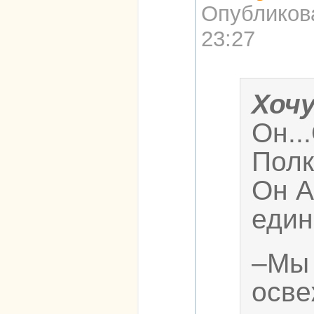
Опубликов
23:27
Хоч
Он..
Полк
Он А
един
–Мы 
осве