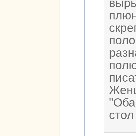
выры
плюн
скре
поло
разн
полю
писат
Женщ
"Оба
стол