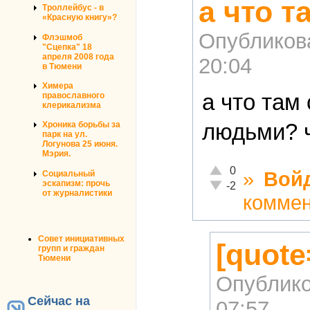
а что т
Троллейбус - в
«Красную книгу»?
Опубликов
Флэшмоб
"Сцепка" 18
апреля 2008 года
20:04
в Тюмени
Химера
а что там
православного
клерикализма
людьми? ч
Хроника борьбы за
парк на ул.
Логунова 25 июня.
Мэрия.
Отлично!
0
»
Вой
Социальный
эскапизм: прочь
Неадекватно!
-2
от журналистики
комме
Совет инициативных
[quot
групп и граждан
Тюмени
Опублико
Сейчас на
07:57