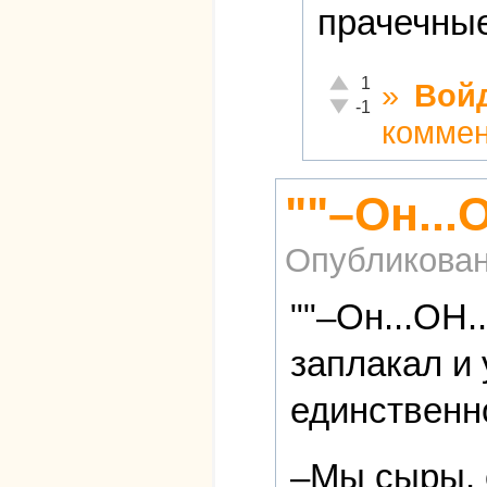
прачечные
Отлично!
1
»
Вой
Неадекватно!
-1
комме
""–Он...
Опубликова
""–Он...ОН.
заплакал и
единственн
–Мы сыры, 