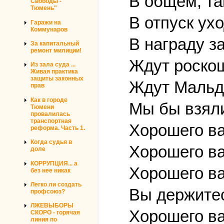
В общем, та
Свободы -
Тюмень"
В отпуск ух
Гаражи на
Коммунаров
В награду за
За капитальный
ремонт милиции!
Ждут роскош
Из зала суда ...
Живая практика
защиты законных
Ждут Мальди
прав
Как в городе
Мы бы взяли
Тюмени
провалилась
транспортная
Хорошего ва
реформа. Часть 1.
Когда судья в
Хорошего ва
доле
КОРРУПЦИЯ... а
Хорошего ва
без нее никак
Легко ли создать
Вы держитес
профсоюз?
ЛЖЕВЫБОРЫ
Хорошего ва
СКОРО - горячая
линия по