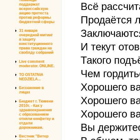
Всё рассчита
поддержат
всероссийскую
акцию протеста
Продаётся л
против реформы
бюджетной сферы
Заключаются
31 января
очередной митинг
в защиту
И текут ото
конституционного
права граждан на
своблду собраний
Такого подъ
Live comment
moderator. ONLINE.
Чем гордить
TO OSTATNIA
NEDZIELA...
Хорошего ва
Беззаконие в
лицах
Хорошего ва
Бюджет г. Тюмени
2010г. - Как у
здравоохранения
Хорошего ва
с образованием
отняли конфетку и
отдали
Вы держитес
дорожникам.
Вестник "Ветер