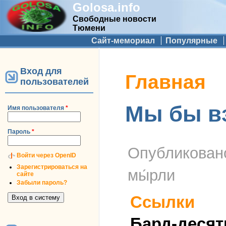
Golosa.info
Свободные новости
Тюмени
Дополнительное меню
Сайт-мемориал
Популярные
Вход для
Вы здесь
Главная
пользователей
Мы бы вз
Имя пользователя
*
Пароль
*
Опубликова
Войти через OpenID
Зарегистрироваться на
мы́рли
сайте
Забыли пароль?
Ссылки
Бард-десят