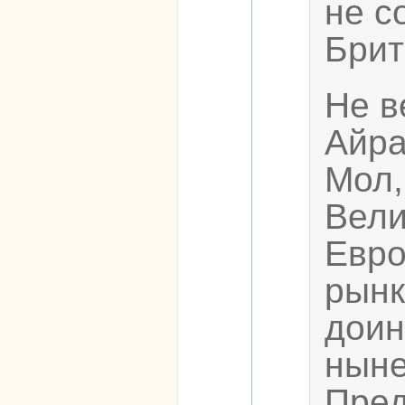
не с
Брит
Не в
Айра
Мол,
Вели
Евро
рынк
доин
ныне
Пред