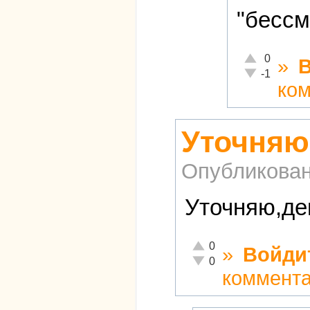
"бессм
Отлично!
0
»
Неадекватно!
-1
ко
Уточняю
Опубликова
Уточняю,ден
Отлично!
0
»
Войди
Неадекватно!
0
коммент