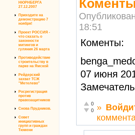
Коменты
НЮРНБЕРГА
27.12.2007
Опубликова
Приходите на
демонстрацию 7
ноября!
18:51
Проект РОССИЯ -
что сказать о
Коменты:
законности
митингов и
гуляния 26 марта
benga_med
Противодействие
строительству в
парке на Ямской
07 июня 201
Рейдерский
захват ТСЖ
"Метелево"
Замечательн
Росрегистрация
против
правозащитников
Отлично!
0
»
Войди
Снова Прудников.
Неадекватно!
0
коммент
Совет
инициативных
групп и граждан
Тюмени