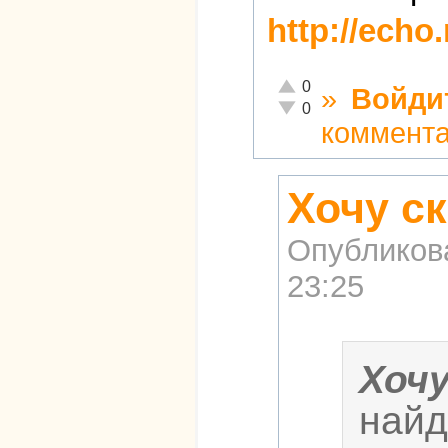
http://echo
Отлично!
0
»
Войди
Неадекватно!
0
коммент
Хочу ск
Опубликов
23:25
Хоч
найд