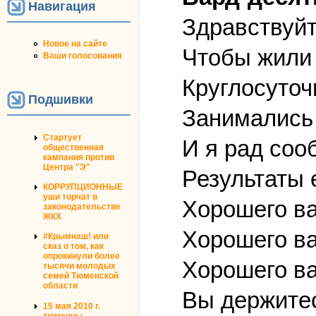
Навигация
Здравствуйт
Новое на сайте
Чтобы жили
Ваши голосования
Круглосуточ
Подшивки
Занимались
Стартует
И я рад соо
общественная
кампания против
Центра "Э"
Результаты е
КОРРУПЦИОННЫЕ
уши торчат в
Хорошего ва
законодательстве
ЖКХ
Хорошего ва
#Крымнаш! или
сказ о том, как
опрокинули более
Хорошего ва
тысячи молодых
семей Тюменской
области
Вы держитес
15 мая 2010 г.
тюменцы