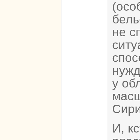
(осо
бель
не с
ситу
спос
нужд
у об
масш
Сири
И, к