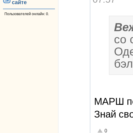
сайте
Пользователей онлайн: 0.
Ве
со 
Оде
бэл
МАРШ п
Знай св
—
Отлично!
0