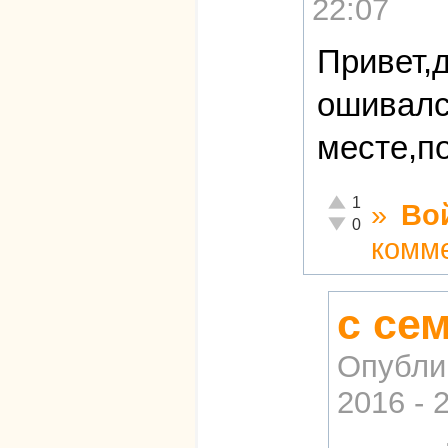
22:07
Привет,д
ошивалс
месте,п
Отлично!
1
»
Во
Неадекватно!
0
комм
с се
Опубли
2016 - 