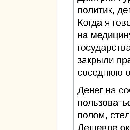
политик, д
Когда я го
на медицин
государства
закрыли пра
соседнюю о
Денег на с
пользовать
полом, сте
Дешевле ок