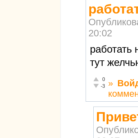
работат
Опубликов
20:02
работать 
тут желчь
Отлично!
0
»
Вой
Неадекватно!
-3
комме
Приве
Опублико