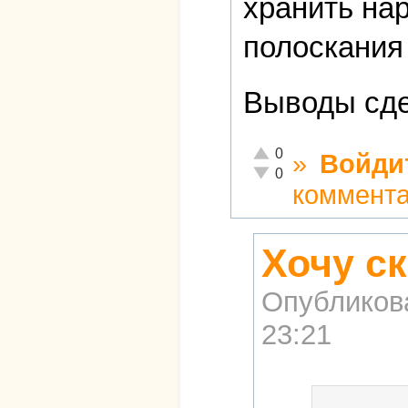
хранить на
полоскания
Выводы сде
Отлично!
0
»
Войди
Неадекватно!
0
коммент
Хочу с
Опубликов
23:21