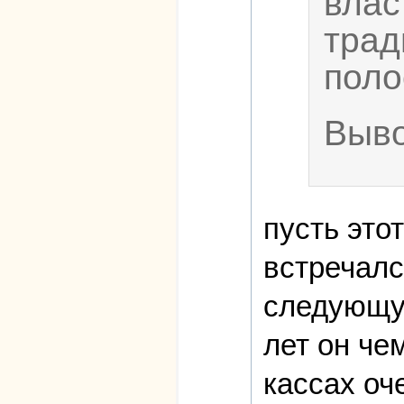
влас
трад
поло
Выво
пусть это
встречалс
следующую
лет он че
кассах оч