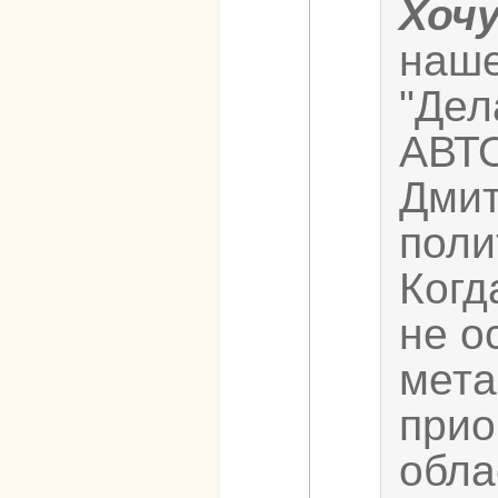
Хоч
наше
"Дел
АВТ
Дмит
поли
Когд
не о
мета
прио
обла