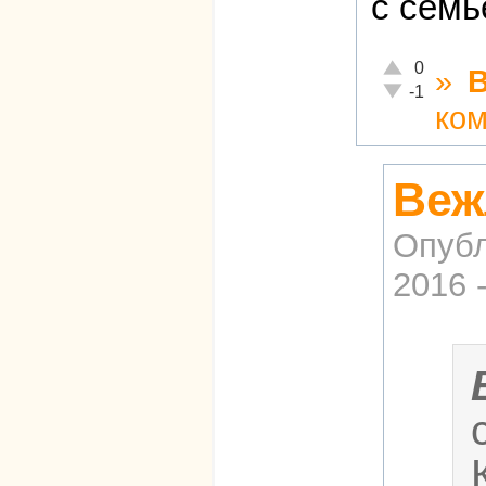
с семь
Отлично!
0
»
Неадекватно!
-1
ко
Веж
Опубл
2016 