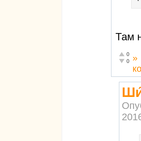
Там 
Отлично!
0
»
Неадекват
0
к
Ши
Опу
2016