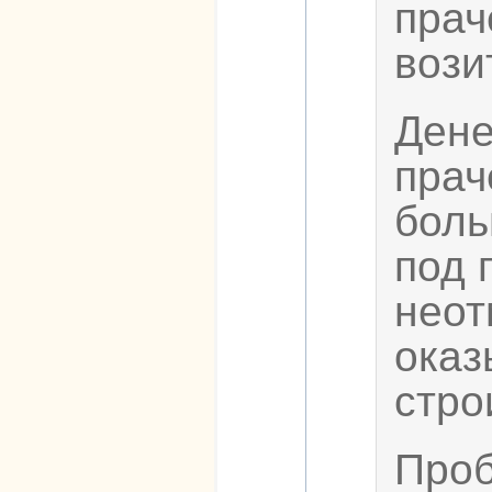
прач
вози
Дене
прач
боль
под 
неот
оказ
стро
Проб