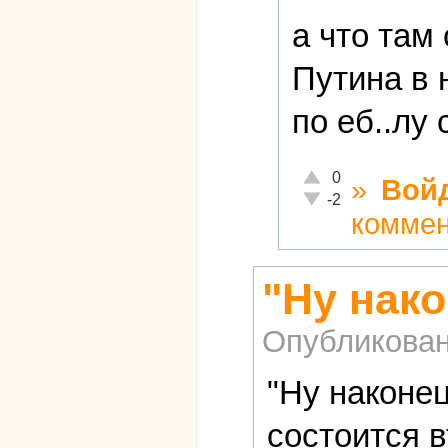
а что там
Путина в 
по еб..лу
Отлично!
0
»
Вой
Неадекватно!
-2
комме
"Ну нако
Опубликова
"Ну наконец
состоится 