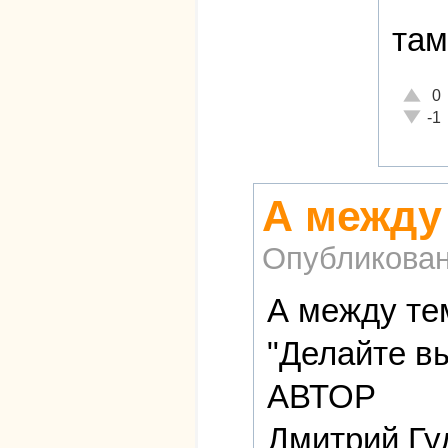
там
Отличн
0
Неадек
-1
А между
Опубликова
А между те
"Делайте в
АВТОР
Дмитрий Гу