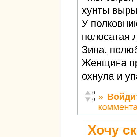
хунты выры
У полковник
полосатая 
Зина, полюб
Женщина пр
охнула и уп
Отлично!
0
»
Войди
Неадекватно!
0
коммент
Хочу ск