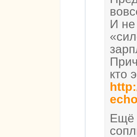
вовс
И не
«сил
зарп
Прич
кто 
http
echo
Ещё 
сопл