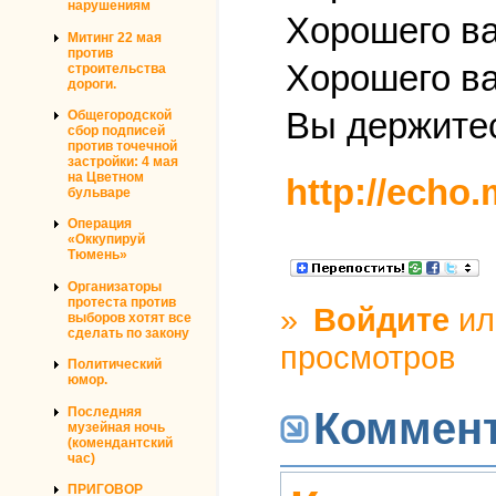
нарушениям
Хорошего ва
Митинг 22 мая
против
Хорошего ва
строительства
дороги.
Вы держитес
Общегородской
сбор подписей
против точечной
застройки: 4 мая
на Цветном
http://echo
бульваре
Операция
«Оккупируй
Тюмень»
Организаторы
протеста против
»
Войдите
и
выборов хотят все
сделать по закону
просмотров
Политический
юмор.
Последняя
Коммен
музейная ночь
(комендантский
час)
ПРИГОВОР